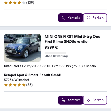
(
139
)
4.1 Sterne
Kontakt
Parken
MINI ONE FIRST Mini 3-trg One
First Klima SHZGarantie
9.999 €
Ohne Bewertung
Unfallfrei
•
EZ 12/2016
•
68.001 km
•
55 kW (75 PS)
•
Benzin
Kempel Spot & Smart-Repair GmbH
57234 Wilnsdorf
(
53
)
5 Sterne
Kontakt
Parken