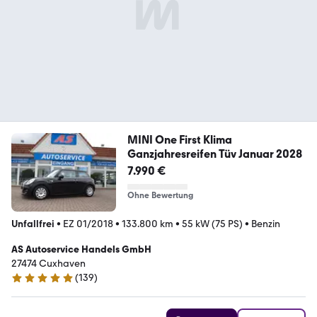
MINI One First Klima
Ganzjahresreifen Tüv Januar 2028
7.990 €
Ohne Bewertung
Unfallfrei
•
EZ 01/2018
•
133.800 km
•
55 kW (75 PS)
•
Benzin
AS Autoservice Handels GmbH
27474 Cuxhaven
(
139
)
5 Sterne