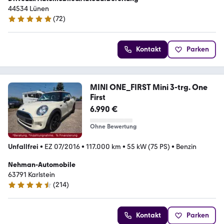
44534 Lünen
(
72
)
4.9 Sterne
Kontakt
Parken
MINI ONE_FIRST Mini 3-trg. One
First
6.990 €
Ohne Bewertung
Unfallfrei
•
EZ 07/2016
•
117.000 km
•
55 kW (75 PS)
•
Benzin
Nehman-Automobile
63791 Karlstein
(
214
)
4.7 Sterne
Kontakt
Parken