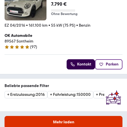
7.790 €
Ohne Bewertung
EZ 04/2016
•
161.100 km
•
55 kW (75 PS)
•
Benzin
OK Automobile
89567 Sontheim
(
97
)
4.9 Sterne
Kontakt
Parken
Beliebte passende Filter
+
Erstzulassung
:
2016
+
Fahrleistung
:
150000
+
Preis
:
15000
Mehr laden