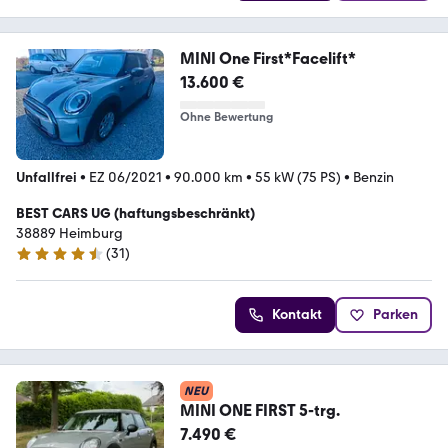
MINI One First*Facelift*
13.600 €
Ohne Bewertung
Unfallfrei
•
EZ 06/2021
•
90.000 km
•
55 kW (75 PS)
•
Benzin
BEST CARS UG (haftungsbeschränkt)
38889 Heimburg
(
31
)
4.6 Sterne
Kontakt
Parken
NEU
MINI ONE FIRST 5-trg.
7.490 €