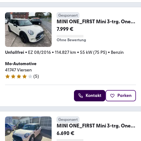
Gesponsert
MINI ONE_FIRST Mini 3-trg. One
First
7.999 €
Ohne Bewertung
Unfallfrei
•
EZ 08/2016
•
114.827 km
•
55 kW (75 PS)
•
Benzin
Mo-Automotive
41747 Viersen
(
5
)
3.8 Sterne
Kontakt
Parken
Gesponsert
MINI ONE_FIRST Mini 3-trg. One
First.Klima.HU NEU.
6.690 €