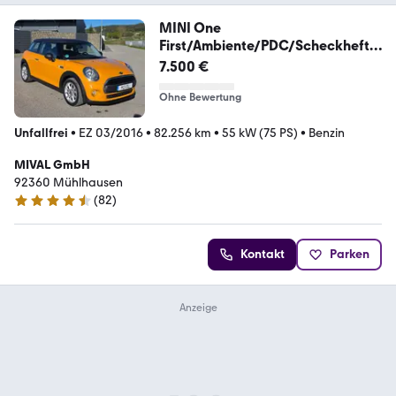
MINI One
First/Ambiente/PDC/Scheckheftg
epflegt
7.500 €
Ohne Bewertung
Unfallfrei
•
EZ 03/2016
•
82.256 km
•
55 kW (75 PS)
•
Benzin
MIVAL GmbH
92360 Mühlhausen
(
82
)
4.4 Sterne
Kontakt
Parken