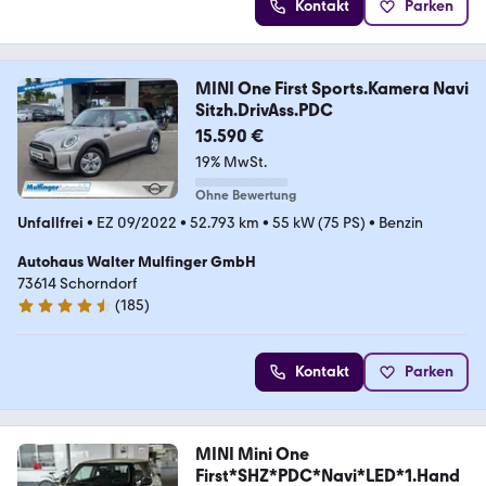
Kontakt
Parken
MINI One First Sports.Kamera Navi
Sitzh.DrivAss.PDC
15.590 €
19% MwSt.
Ohne Bewertung
Unfallfrei
•
EZ 09/2022
•
52.793 km
•
55 kW (75 PS)
•
Benzin
Autohaus Walter Mulfinger GmbH
73614 Schorndorf
(
185
)
4.5 Sterne
Kontakt
Parken
MINI Mini One
First*SHZ*PDC*Navi*LED*1.Hand