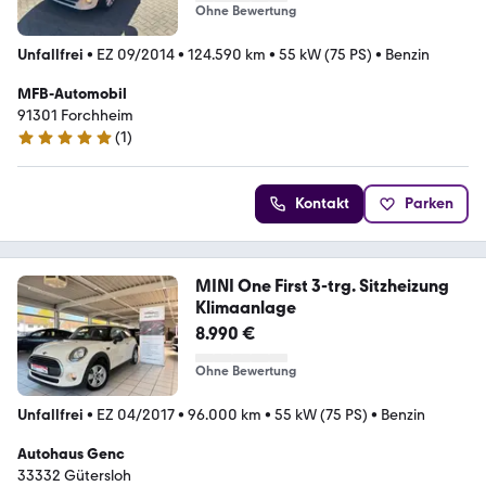
Ohne Bewertung
Unfallfrei
•
EZ 09/2014
•
124.590 km
•
55 kW (75 PS)
•
Benzin
MFB-Automobil
91301 Forchheim
(
1
)
5 Sterne
Kontakt
Parken
MINI One First 3-trg. Sitzheizung
Klimaanlage
8.990 €
Ohne Bewertung
Unfallfrei
•
EZ 04/2017
•
96.000 km
•
55 kW (75 PS)
•
Benzin
Autohaus Genc
33332 Gütersloh