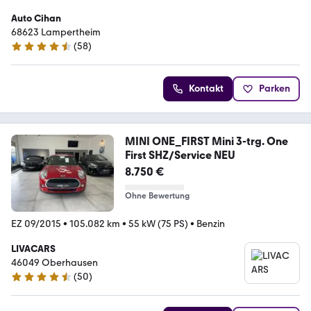
Auto Cihan
68623 Lampertheim
(
58
)
4.3 Sterne
Kontakt
Parken
MINI ONE_FIRST Mini 3-trg. One
First SHZ/Service NEU
8.750 €
Ohne Bewertung
EZ 09/2015
•
105.082 km
•
55 kW (75 PS)
•
Benzin
LIVACARS
46049 Oberhausen
(
50
)
4.7 Sterne