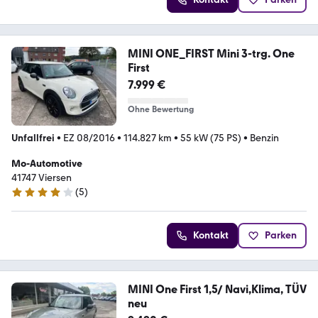
MINI ONE_FIRST Mini 3-trg. One
First
7.999 €
Ohne Bewertung
Unfallfrei
•
EZ 08/2016
•
114.827 km
•
55 kW (75 PS)
•
Benzin
Mo-Automotive
41747 Viersen
(
5
)
3.8 Sterne
Kontakt
Parken
MINI One First 1,5/ Navi,Klima, TÜV
neu