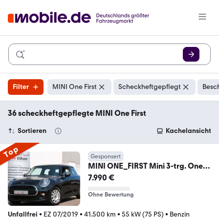
Filter
MINI One First
Scheckheftgepflegt
Besc
36 scheckheftgepflegte MINI One First
Sortieren
Kachelansicht
Top
Gesponsert
MINI ONE_FIRST Mini 3-trg. One
First! WENIG-KM!
7.990 €
Ohne Bewertung
Unfallfrei
•
EZ 07/2019
•
41.500 km
•
55 kW (75 PS)
•
Benzin