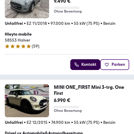
9.490 €
Ohne Bewertung
Unfallfrei
•
EZ 11/2018
•
97.000 km
•
55 kW (75 PS)
•
Benzin
Hleyto mobile
58553 Halver
(
59
)
5 Sterne
Kontakt
Parken
MINI ONE_FIRST Mini 3-trg. One
First
6.990 €
Ohne Bewertung
Unfallfrei
•
EZ 12/2015
•
74.900 km
•
55 kW (75 PS)
•
Benzin
DriveLux Automobile&Autoaufbereitung