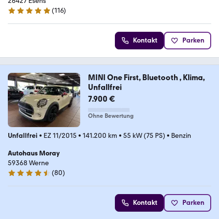
26427 Esens
(
116
)
4.9 Sterne
Kontakt
Parken
MINI One First, Bluetooth , Klima,
Unfallfrei
7.900 €
Ohne Bewertung
Unfallfrei
•
EZ 11/2015
•
141.200 km
•
55 kW (75 PS)
•
Benzin
Autohaus Moray
59368 Werne
(
80
)
4.5 Sterne
Kontakt
Parken