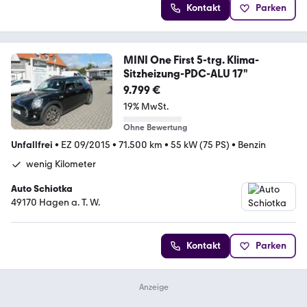
Kontakt
Parken
MINI One First 5-trg. Klima-
Sitzheizung-PDC-ALU 17"
9.799 €
19% MwSt.
Ohne Bewertung
Unfallfrei
•
EZ 09/2015
•
71.500 km
•
55 kW (75 PS)
•
Benzin
wenig Kilometer
Auto Schiotka
49170 Hagen a. T. W.
Kontakt
Parken