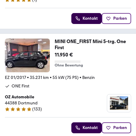
5 Sterne
Kontakt
Parken
MINI ONE_FIRST Mini 5-trg. One
First
11.950 €
Ohne Bewertung
EZ 01/2017
•
35.231 km
•
55 kW (75 PS)
•
Benzin
ONE First
OZ Automobile
44388 Dortmund
(
133
)
5 Sterne
Kontakt
Parken