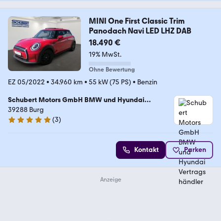
MINI One First Classic Trim
Panodach Navi LED LHZ DAB
18.490 €
19% MwSt.
Ohne Bewertung
EZ 05/2022
•
34.960 km
•
55 kW (75 PS)
•
Benzin
Schubert Motors GmbH BMW und Hyundai
Vertragshändler
39288 Burg
(
3
)
5 Sterne
Kontakt
Parken