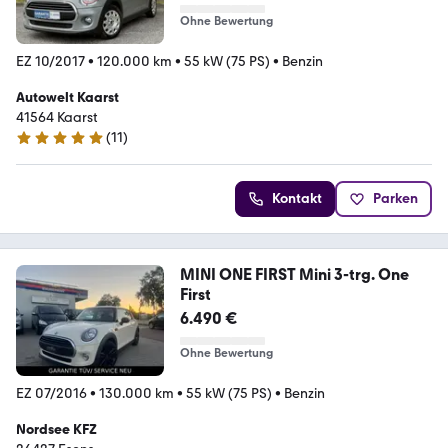
Ohne Bewertung
EZ 10/2017
•
120.000 km
•
55 kW (75 PS)
•
Benzin
Autowelt Kaarst
41564 Kaarst
(
11
)
5 Sterne
Kontakt
Parken
MINI ONE FIRST Mini 3-trg. One
First
6.490 €
Ohne Bewertung
EZ 07/2016
•
130.000 km
•
55 kW (75 PS)
•
Benzin
Nordsee KFZ