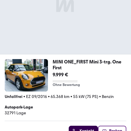
MINI ONE_FIRST Mini 3-trg. One
First
9.999 €
Ohne Bewertung
Unfallfrei
•
EZ 09/2016
•
65.368 km
•
55 kW (75 PS)
•
Benzin
Autopark-Lage
32791 Lage
Kontakt
Parken