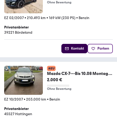
Ohne Bewertung
EZ 02/2007
•
210.493 km
•
169 kW (230 PS)
•
Benzin
Privatanbieter
39221 Bördeland
Kontakt
Parken
NEU
Mazda CX-7---Bis 10.08 Montag
2000 !!!!
2.000 €
Ohne Bewertung
EZ 10/2007
•
203.000 km
•
Benzin
Privatanbieter
45527 Hattingen