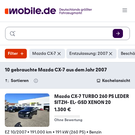
Filter
Mazda CX-7
Erstzulassung: 2007
Beschä
10 gebrauchte Mazda CX-7 aus dem Jahr 2007
Sortieren
Kachelansicht
Mazda CX-7 TURBO 260 PS LEDER
SITZH- EL- GSD XENON 20
1.300 €
Ohne Bewertung
EZ 10/2007
•
191.000 km
•
191 kW (260 PS)
•
Benzin