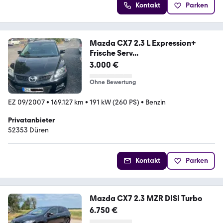
Kontakt
Parken
Mazda CX7 2.3 L Expression+
Frische Serv...
3.000 €
Ohne Bewertung
EZ 09/2007
•
169.127 km
•
191 kW (260 PS)
•
Benzin
Privatanbieter
52353 Düren
Kontakt
Parken
Mazda CX7 2.3 MZR DISI Turbo
6.750 €