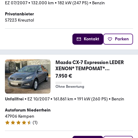
EZ 07/2007
•
132.000 km
•
182 kW (247 PS)
•
Benzin
Privatanbieter
57223 Kreuztal
Kontakt
Parken
Mazda CX-7 Expression LEDER
XENON* TEMPOMAT*
SOUNDSYST
7.950 €
Ohne Bewertung
Unfallfrei
•
EZ 10/2007
•
161.861 km
•
191 kW (260 PS)
•
Benzin
Autoforum Niederrhein
47906 Kempen
(
1
)
4.7 Sterne