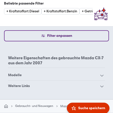
Beliebte passende Filter
+
Kraftstoffart
:
Diesel
+
Kraftstoffart
:
Benzin
+
Getriebe
:
Automat
Filter anpassen
Weitere Eigenschaften des
gebrauchte Mazda CX-7
aus dem Jahr 2007
Modelle
Mazda 121
Mazda 2 Hybrid
Weitere Links
Mazda 2
Mazda 3
Automatik
Diesel Gebrauchtwagen
Mazda 323
Mazda 5
Gebrauchtwagen
Limousine
Gebraucht- und Neuwagen
Mazda
Mazda CX-7
2007
Suche speichern
Mazda 6
Mazda 626
Mazda 6 MPS
Mazda B Series Pickup