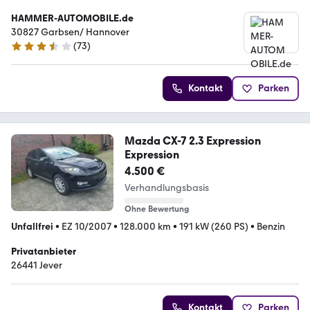
HAMMER-AUTOMOBILE.de
30827 Garbsen/ Hannover
(
73
)
3.4 Sterne
Kontakt
Parken
Mazda CX-7 2.3 Expression
Expression
4.500 €
Verhandlungsbasis
Ohne Bewertung
Unfallfrei
•
EZ 10/2007
•
128.000 km
•
191 kW (260 PS)
•
Benzin
Privatanbieter
26441 Jever
Kontakt
Parken