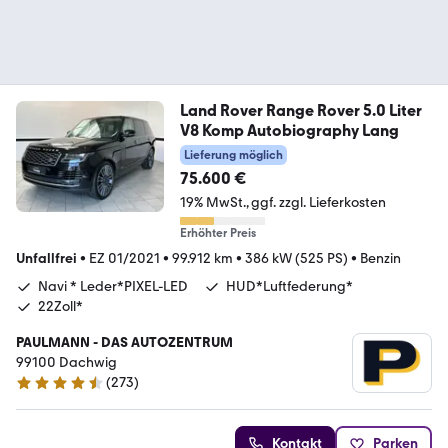
Land Rover Range Rover 5.0 Liter
V8 Komp Autobiography Lang
Lieferung möglich
75.600 €
19% MwSt.
ggf. zzgl. Lieferkosten
Erhöhter Preis
Unfallfrei
•
EZ 01/2021
•
99.912 km
•
386 kW (525 PS)
•
Benzin
Navi * Leder*PIXEL-LED
HUD*Luftfederung*
22Zoll*
PAULMANN - DAS AUTOZENTRUM
99100 Dachwig
(
273
)
4.5 Sterne
Kontakt
Parken