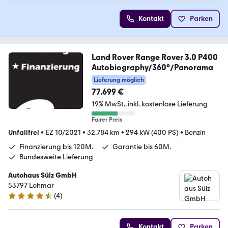
Kontakt
Parken
Land Rover Range Rover 3.0 P400
Autobiography/360°/Panorama
Lieferung möglich
77.699 €
19% MwSt.
inkl. kostenlose Lieferung
Fairer Preis
Unfallfrei
•
EZ 10/2021
•
32.784 km
•
294 kW (400 PS)
•
Benzin
Finanzierung bis 120M.
Garantie bis 60M.
Bundesweite Lieferung
Autohaus Sülz GmbH
53797 Lohmar
(
4
)
4.6 Sterne
Kontakt
Parken