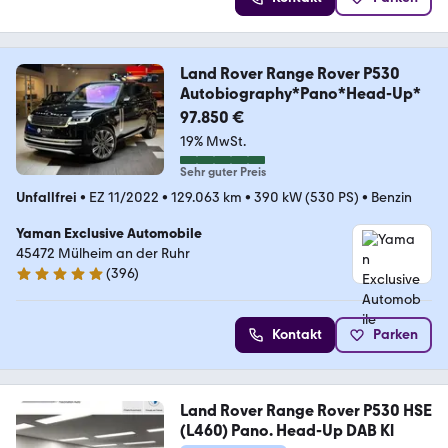
Land Rover Range Rover P530
Autobiography*Pano*Head-Up*
97.850 €
19% MwSt.
Sehr guter Preis
Unfallfrei
•
EZ 11/2022
•
129.063 km
•
390 kW (530 PS)
•
Benzin
Yaman Exclusive Automobile
45472 Mülheim an der Ruhr
(
396
)
4.8 Sterne
Kontakt
Parken
Land Rover Range Rover P530 HSE
(L460) Pano. Head-Up DAB Kl