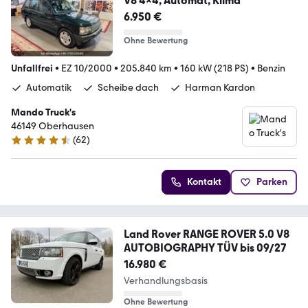
V8 4x4, Automat, Klima
6.950 €
Ohne Bewertung
Unfallfrei
•
EZ 10/2000
•
205.840 km
•
160 kW (218 PS)
•
Benzin
Automatik
Scheibe dach
Harman Kardon
Mando Truck's
46149 Oberhausen
(
62
)
4.3 Sterne
Kontakt
Parken
Land Rover RANGE ROVER 5.0 V8
AUTOBIOGRAPHY TÜV bis 09/27
16.980 €
Verhandlungsbasis
Ohne Bewertung