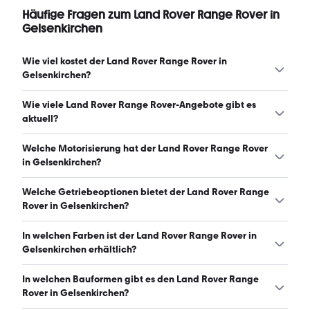
Häufige Fragen zum Land Rover Range Rover in
Gelsenkirchen
Wie viel kostet der Land Rover Range Rover in
Gelsenkirchen?
Ein guter Preis für einen Land Rover Range Rover in
Wie viele Land Rover Range Rover-Angebote gibt es
Gelsenkirchen liegt zwischen 86.774 € und 172.414 €.
aktuell?
(Stand: 9.8.2026)
Es gibt insgesamt 63 Land Rover Range Rover bei
Welche Motorisierung hat der Land Rover Range Rover
mobile.de, davon 49 Gebraucht- und 14 Neuwagen.
in Gelsenkirchen?
(Stand: 9.8.2026)
Der Land Rover Range Rover in Gelsenkirchen hat
Welche Getriebeoptionen bietet der Land Rover Range
Leistungen zwischen 315 und 551 PS. (Stand: 9.8.2026)
Rover in Gelsenkirchen?
Der Land Rover Range Rover in Gelsenkirchen ist mit
In welchen Farben ist der Land Rover Range Rover in
automatischem und manuellem Getriebe erhältlich.
Gelsenkirchen erhältlich?
(Stand: 9.8.2026)
Den Land Rover Range Rover in Gelsenkirchen gibt es in
In welchen Bauformen gibt es den Land Rover Range
folgenden Farben: schwarz, grau, grün, gold, blau, silber,
Rover in Gelsenkirchen?
weiß, beige und braun. Die häufigste Farbe ist schwarz.