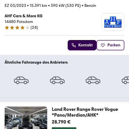
EZ 03/2023
•
15.391 km
•
390 kW (530 PS)
•
Benzin
AHF Cars & More KG
14480 Potsdam
(
24
)
4.1 Sterne
Kontakt
Parken
Ähnliche Fahrzeuge des Anbieters
Land Rover Range Rover Vogue
*Pano/Merdian/AHK*
28.790 €