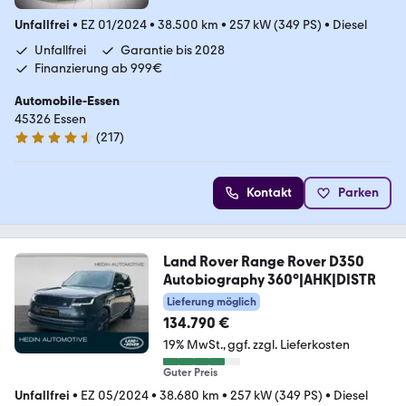
Unfallfrei
•
EZ 01/2024
•
38.500 km
•
257 kW (349 PS)
•
Diesel
Unfallfrei
Garantie bis 2028
Finanzierung ab 999€
Automobile-Essen
45326 Essen
(
217
)
4.7 Sterne
Kontakt
Parken
Land Rover Range Rover D350
Autobiography 360°|AHK|DISTR
Lieferung möglich
134.790 €
19% MwSt.
ggf. zzgl. Lieferkosten
Guter Preis
Unfallfrei
•
EZ 05/2024
•
38.680 km
•
257 kW (349 PS)
•
Diesel