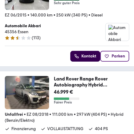
Sehr guter Preis
EZ 06/2015
•
140.000 km
•
250 kW (340 PS)
•
Diesel
Automobile Akbari
45356 Essen
(
113
)
2.7 Sterne
Kontakt
Parken
Land Rover Range Rover
Autobiography Hybrid
VOLLAUSTATTUNG
46.999 €
Fairer Preis
Unfallfrei
•
EZ 08/2018
•
111.000 km
•
297 kW (404 PS)
•
Hybrid
(Benzin/Elektro)
Finanzierung
VOLLAUSTATTUNG
404 PS