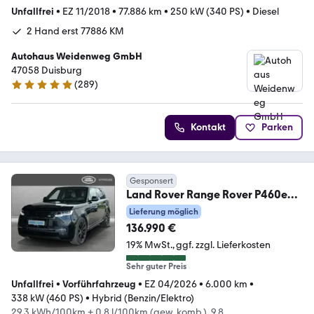
Unfallfrei
•
EZ 11/2018
•
77.886 km
•
250 kW (340 PS)
•
Diesel
2 Hand erst 77886 KM
Autohaus Weidenweg GmbH
47058 Duisburg
(
289
)
4.8 Sterne
Kontakt
Parken
Gesponsert
Land Rover Range Rover P460e
HSE AHK PANO Shadow
Lieferung möglich
ClearSIght
136.990 €
19% MwSt.
ggf. zzgl. Lieferkosten
Sehr guter Preis
Unfallfrei
•
Vorführfahrzeug
•
EZ 04/2026
•
6.000 km
•
338 kW (460 PS)
•
Hybrid (Benzin/Elektro)
29,3 kWh/100km + 0,8 l/100km (gew. komb.), 9,8