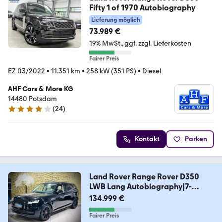
Fifty 1 of 1970 Autobiography
Lieferung möglich
73.989 €
19% MwSt.
ggf. zzgl. Lieferkosten
Fairer Preis
EZ 03/2022
•
11.351 km
•
258 kW (351 PS)
•
Diesel
AHF Cars & More KG
14480 Potsdam
(
24
)
4.1 Sterne
Kontakt
Parken
Land Rover Range Rover D350
LWB Lang Autobiography|7-
SITZER
134.999 €
Fairer Preis