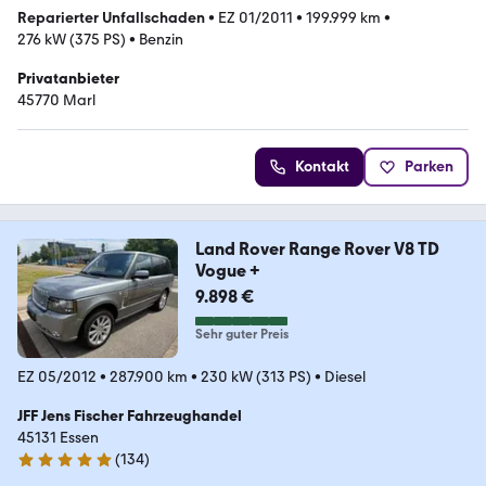
Reparierter Unfallschaden
•
EZ 01/2011
•
199.999 km
•
276 kW (375 PS)
•
Benzin
Privatanbieter
45770 Marl
Kontakt
Parken
Land Rover Range Rover V8 TD
Vogue +
9.898 €
Sehr guter Preis
EZ 05/2012
•
287.900 km
•
230 kW (313 PS)
•
Diesel
JFF Jens Fischer Fahrzeughandel
45131 Essen
(
134
)
4.9 Sterne