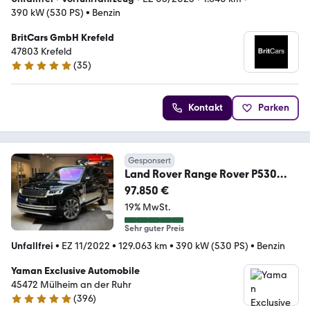
390 kW (530 PS)
•
Benzin
BritCars GmbH Krefeld
47803 Krefeld
(
35
)
4.8 Sterne
Kontakt
Parken
Gesponsert
Land Rover Range Rover P530
Autobiography*Pano*Head-Up*
97.850 €
19% MwSt.
Sehr guter Preis
Unfallfrei
•
EZ 11/2022
•
129.063 km
•
390 kW (530 PS)
•
Benzin
Yaman Exclusive Automobile
45472 Mülheim an der Ruhr
(
396
)
4.8 Sterne