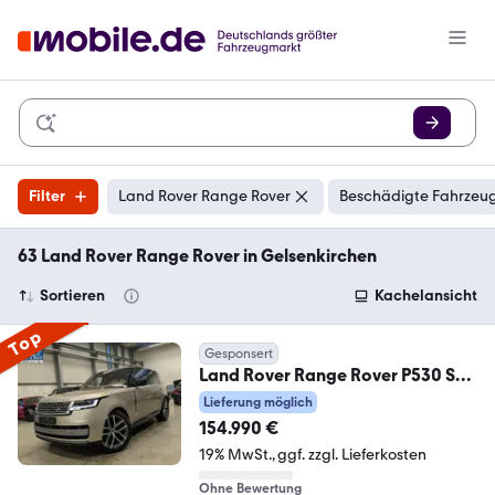
Filter
Land Rover Range Rover
Beschädigte Fahrzeug
63 Land Rover Range Rover in Gelsenkirchen
Sortieren
Kachelansicht
Top
Gesponsert
Land Rover Range Rover P530 SV
CHAUFFEUR-PAKET PANO SOFTCL
Lieferung möglich
154.990 €
19% MwSt.
ggf. zzgl. Lieferkosten
Ohne Bewertung