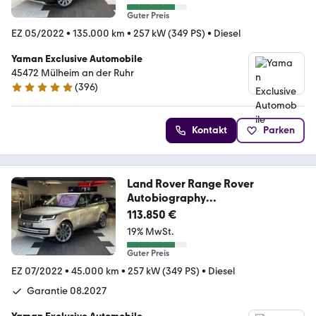
Guter Preis
EZ 05/2022
•
135.000 km
•
257 kW (349 PS)
•
Diesel
Yaman Exclusive Automobile
45472 Mülheim an der Ruhr
(
396
)
4.8 Sterne
Kontakt
Parken
Land Rover Range Rover
Autobiography
Pano*HuD*23"*Voll
113.850 €
19% MwSt.
Guter Preis
EZ 07/2022
•
45.000 km
•
257 kW (349 PS)
•
Diesel
Garantie 08.2027