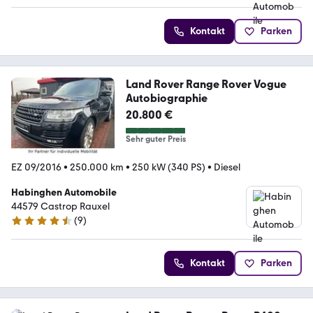
Kontakt
Parken
Land Rover Range Rover Vogue
Autobiographie
20.800 €
Sehr guter Preis
EZ 09/2016
•
250.000 km
•
250 kW (340 PS)
•
Diesel
Habinghen Automobile
44579 Castrop Rauxel
(
9
)
4.3 Sterne
Kontakt
Parken