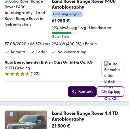
Land Rover Range Rover P400
Autobiography
Lieferung möglich
61.950 €
19% MwSt.
ggf. zzgl. Lieferkosten
Guter Preis
EZ 08/2020
•
66.876 km
•
294 kW (400 PS)
•
Benzin
Kamera
Leder
Vollausstattung
Auto Bierschneider British Cars GmbH & Co. KG
91171 Greding
(
123
)
4.3 Sterne
Kontakt
Parken
Land Rover Range Rover 4.4 TD
Autobiography
21.500 €