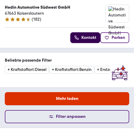
Hedin Automotive Südwest GmbH
67663 Kaiserslautern
(
182
)
4.7 Sterne
Kontakt
Parken
Beliebte passende Filter
+
Kraftstoffart
:
Diesel
+
Kraftstoffart
:
Benzin
+
Erstzulassung
:
20
Mehr laden
Filter anpassen