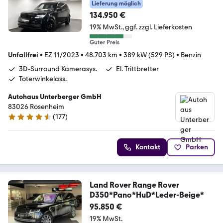
Lieferung möglich
134.950 €
19% MwSt.
ggf. zzgl. Lieferkosten
Guter Preis
Unfallfrei
•
EZ 11/2023
•
48.703 km
•
389 kW (529 PS)
•
Benzin
3D-Surround Kamerasys.
El. Trittbretter
Toterwinkelass.
Autohaus Unterberger GmbH
83026 Rosenheim
(
177
)
4.4 Sterne
Kontakt
Parken
Land Rover Range Rover
D350*Pano*HuD*Leder-Beige*
95.850 €
19% MwSt.