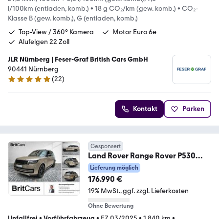
l/100km (entladen, komb.)
•
18 g CO₂/km (gew. komb.)
•
CO₂-
Klasse B (gew. komb.), G (entladen, komb.)
Top-View / 360° Kamera
Motor Euro 6e
Alufelgen 22 Zoll
JLR Nürnberg | Feser-Graf British Cars GmbH
90441 Nürnberg
(
22
)
5 Sterne
Kontakt
Parken
Gesponsert
Land Rover Range Rover P530
Autobiography Multimedia Luft
Lieferung möglich
176.990 €
19% MwSt.
ggf. zzgl. Lieferkosten
Ohne Bewertung
Unfallfrei
•
Vorführfahrzeug
•
EZ 03/2025
•
1.840 km
•