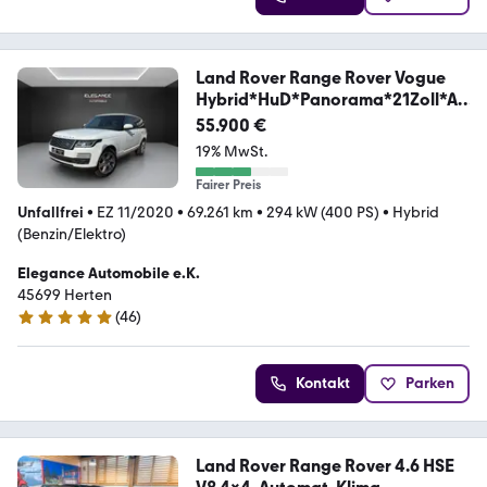
Land Rover Range Rover Vogue
Hybrid*HuD*Panorama*21Zoll*A
CC
55.900 €
19% MwSt.
Fairer Preis
Unfallfrei
•
EZ 11/2020
•
69.261 km
•
294 kW (400 PS)
•
Hybrid
(Benzin/Elektro)
Elegance Automobile e.K.
45699 Herten
(
46
)
5 Sterne
Kontakt
Parken
Land Rover Range Rover 4.6 HSE