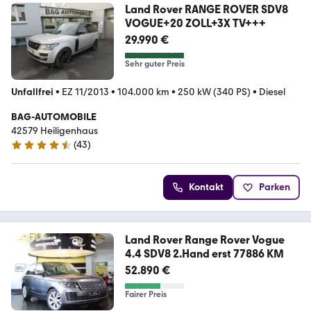
Land Rover RANGE ROVER SDV8
VOGUE+20 ZOLL+3X TV+++
29.990 €
Sehr guter Preis
Unfallfrei
•
EZ 11/2013
•
104.000 km
•
250 kW (340 PS)
•
Diesel
BAG-AUTOMOBILE
42579 Heiligenhaus
(
43
)
4.7 Sterne
Kontakt
Parken
Land Rover Range Rover Vogue
4.4 SDV8 2.Hand erst 77886 KM
52.890 €
Fairer Preis