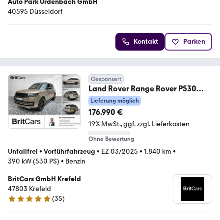
Auto Park Urdenbach GmbH
40595 Düsseldorf
Kontakt
Parken
Gesponsert
Land Rover Range Rover P530
Autobiography Multimedia Luft
Lieferung möglich
176.990 €
19% MwSt.
ggf. zzgl. Lieferkosten
Ohne Bewertung
Unfallfrei
•
Vorführfahrzeug
•
EZ 03/2025
•
1.840 km
•
390 kW (530 PS)
•
Benzin
BritCars GmbH Krefeld
47803 Krefeld
(
35
)
4.8 Sterne