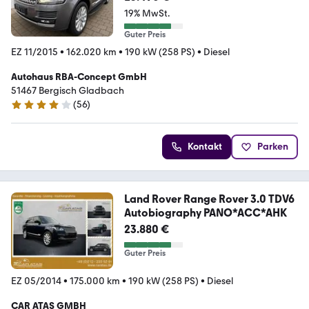
19% MwSt.
Guter Preis
EZ 11/2015
•
162.020 km
•
190 kW (258 PS)
•
Diesel
Autohaus RBA-Concept GmbH
51467 Bergisch Gladbach
(
56
)
4.2 Sterne
Kontakt
Parken
Land Rover Range Rover 3.0 TDV6
Autobiography PANO*ACC*AHK
23.880 €
Guter Preis
EZ 05/2014
•
175.000 km
•
190 kW (258 PS)
•
Diesel
CAR ATAS GMBH