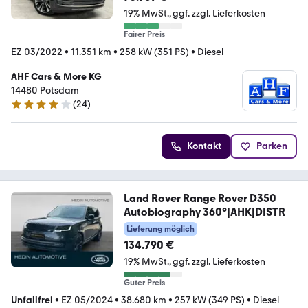
19% MwSt.
ggf. zzgl. Lieferkosten
Fairer Preis
EZ 03/2022
•
11.351 km
•
258 kW (351 PS)
•
Diesel
AHF Cars & More KG
14480 Potsdam
(
24
)
4.1 Sterne
Kontakt
Parken
Land Rover Range Rover D350
Autobiography 360°|AHK|DISTR
Lieferung möglich
134.790 €
19% MwSt.
ggf. zzgl. Lieferkosten
Guter Preis
Unfallfrei
•
EZ 05/2024
•
38.680 km
•
257 kW (349 PS)
•
Diesel