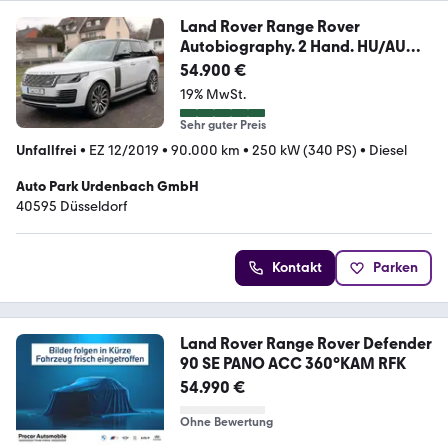
Land Rover Range Rover
Autobiography. 2 Hand. HU/AU
Neu
54.900 €
19% MwSt.
Sehr guter Preis
Unfallfrei
•
EZ 12/2019
•
90.000 km
•
250 kW (340 PS)
•
Diesel
Auto Park Urdenbach GmbH
40595 Düsseldorf
Kontakt
Parken
Land Rover Range Rover Defender
90 SE PANO ACC 360°KAM RFK
54.990 €
Ohne Bewertung