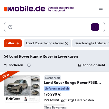
Filter
Land Rover Range Rover
Beschädigte Fahrzeug
54 Land Rover Range Rover in Leverkusen
Sortieren
Kachelansicht
Top
Gesponsert
Land Rover Range Rover P530
Autobiography Multimedia Luft
Lieferung möglich
176.990 €
19% MwSt.
ggf. zzgl. Lieferkosten
Ohne Bewertung