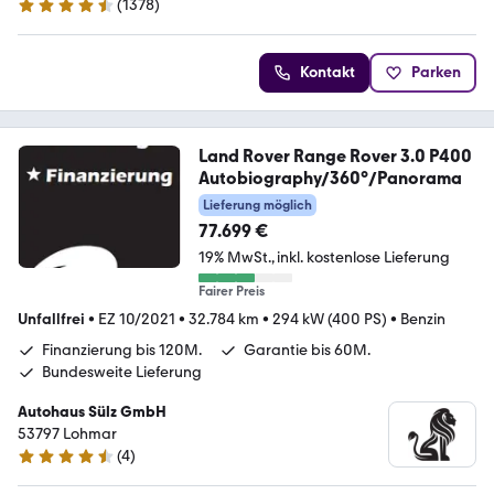
(
1378
)
4.4 Sterne
Kontakt
Parken
Land Rover Range Rover 3.0 P400
Autobiography/360°/Panorama
Lieferung möglich
77.699 €
19% MwSt.
inkl. kostenlose Lieferung
Fairer Preis
Unfallfrei
•
EZ 10/2021
•
32.784 km
•
294 kW (400 PS)
•
Benzin
Finanzierung bis 120M.
Garantie bis 60M.
Bundesweite Lieferung
Autohaus Sülz GmbH
53797 Lohmar
(
4
)
4.6 Sterne