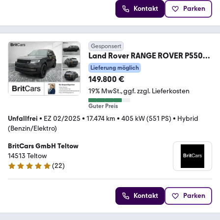
Kontakt
Parken
Gesponsert
Land Rover RANGE ROVER P550e
Autobiography Luft Massage SD
Lieferung möglich
149.800 €
19% MwSt.
ggf. zzgl. Lieferkosten
Guter Preis
Unfallfrei
•
EZ 02/2025
•
17.474 km
•
405 kW (551 PS)
•
Hybrid
(Benzin/Elektro)
BritCars GmbH Teltow
14513 Teltow
(
22
)
5 Sterne
Kontakt
Parken