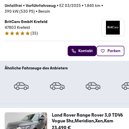
Unfallfrei
•
Vorführfahrzeug
•
EZ 03/2025
•
1.840 km
•
390 kW (530 PS)
•
Benzin
BritCars GmbH Krefeld
47803 Krefeld
(
35
)
4.8 Sterne
Kontakt
Parken
Ähnliche Fahrzeuge des Anbieters
Land Rover Range Rover 3,0 TDV6
Vogue Shz,Meridian,Xen,Kam
23.490 €