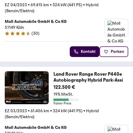
EZ 04/2023
•
69.415 km
•
324 kW (441 PS)
•
Hybrid
(Benzin/Elektro)
Moll Automobile GmbH & Co KG
51149 Köln
(
30
)
4.6 Sterne
Kontakt
Parken
Land Rover Range Rover P440e
Autobiography Hybrid Park-Assi
122.500 €
19% MwSt.
Fairer Preis
EZ 03/2023
•
61.406 km
•
324 kW (441 PS)
•
Hybrid
(Benzin/Elektro)
Moll Automobile GmbH & Co KG