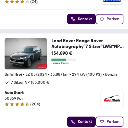
(
24
)
4.1 Sterne
Kontakt
Parken
Land Rover Range Rover
Autobiography°7 Sitzer°LWB°NP
185.00
134.890 €
Fairer Preis
Unfallfrei
•
EZ 05/2024
•
33.887 km
•
294 kW (400 PS)
•
Benzin
7 Sitzer NP 185.000 €
Auto Stark
50859 Köln
(
204
)
4.7 Sterne
Kontakt
Parken