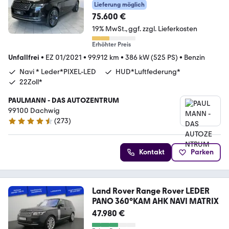
Lieferung möglich
75.600 €
19% MwSt.
ggf. zzgl. Lieferkosten
Erhöhter Preis
Unfallfrei
•
EZ 01/2021
•
99.912 km
•
386 kW (525 PS)
•
Benzin
Navi * Leder*PIXEL-LED
HUD*Luftfederung*
22Zoll*
PAULMANN - DAS AUTOZENTRUM
99100 Dachwig
(
273
)
4.5 Sterne
Kontakt
Parken
Land Rover Range Rover LEDER
PANO 360°KAM AHK NAVI MATRIX
47.980 €