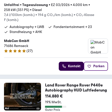
Unfallfrei
•
Tageszulassung
•
EZ 03/2026
•
4.000 km
•
258 kW (351 PS)
•
Diesel
7,4 l/100km (komb.)
•
194 g CO₂/km (komb.)
•
CO₂-Klasse
F (komb.)
Autobiography + LWB
Fondentertainment + 23
Standheizung + AHK
MobCon GmbH
71686 Remseck
(
27
)
5 Sterne
Kontakt
Parken
Land Rover Range Rover P440e
Autobiography HUD Luftfederung
114.880 €
19% MwSt.
Guter Preis