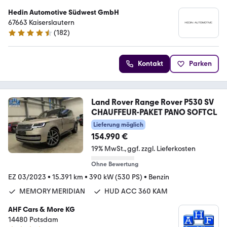
Hedin Automotive Südwest GmbH
67663 Kaiserslautern
(
182
)
4.7 Sterne
Kontakt
Parken
Land Rover Range Rover P530 SV
CHAUFFEUR-PAKET PANO SOFTCL
Lieferung möglich
154.990 €
19% MwSt.
ggf. zzgl. Lieferkosten
Ohne Bewertung
EZ 03/2023
•
15.391 km
•
390 kW (530 PS)
•
Benzin
MEMORY MERIDIAN
HUD ACC 360 KAM
AHF Cars & More KG
14480 Potsdam