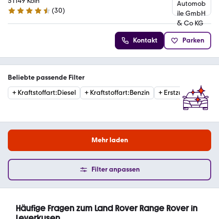
51149 Köln
(
30
)
4.6 Sterne
Kontakt
Parken
Beliebte passende Filter
+
Kraftstoffart
:
Diesel
+
Kraftstoffart
:
Benzin
+
Erstzulassung
:
20
Mehr laden
Filter anpassen
Häufige Fragen zum Land Rover Range Rover in
Leverkusen