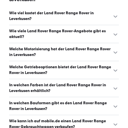
Wie viel kostet der Land Rover Range Rover in
Leverkusen?
Ein guter Preis für einen Land Rover Range Rover in
Wie viele Land Rover Range Rover-Angebote gibt es
Leverkusen liegt zwischen 107.387 € und 174.975 €.
aktuell?
(Stand: 8.8.2026)
Es gibt insgesamt 54 Land Rover Range Rover bei
Welche Motorisierung hat der Land Rover Range Rover
mobile.de, davon 43 Gebraucht- und 11 Neuwagen.
in Leverkusen?
(Stand: 8.8.2026)
Der Land Rover Range Rover in Leverkusen hat
Welche Getriebeoptionen bietet der Land Rover Range
Leistungen zwischen 258 und 573 PS. (Stand: 8.8.2026)
Rover in Leverkusen?
Der Land Rover Range Rover in Leverkusen ist mit
In welchen Farben ist der Land Rover Range Rover in
automatischem Getriebe erhältlich. (Stand: 8.8.2026)
Leverkusen erhältlich?
Den Land Rover Range Rover in Leverkusen gibt es in
In welchen Bauformen gibt es den Land Rover Range
folgenden Farben: schwarz, grau, grün, gold, weiß, blau
Rover in Leverkusen?
und silber. Die häufigste Farbe ist schwarz. (Stand:
8.8.2026)
Den Land Rover Range Rover in Leverkusen gibt es in
Wie kann ich auf mobile.de einen Land Rover Range
folgenden Bauformen: SUV. (Stand: 8.8.2026)
Rover Gebrauchtwagen verkaufen?