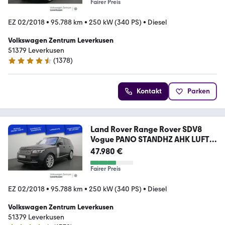
Fairer Preis
EZ 02/2018
•
95.788 km
•
250 kW (340 PS)
•
Diesel
Volkswagen Zentrum Leverkusen
51379 Leverkusen
(
1378
)
4.4 Sterne
Kontakt
Parken
Land Rover Range Rover SDV8
Vogue PANO STANDHZ AHK LUFT
ACC
47.980 €
Fairer Preis
EZ 02/2018
•
95.788 km
•
250 kW (340 PS)
•
Diesel
Volkswagen Zentrum Leverkusen
51379 Leverkusen