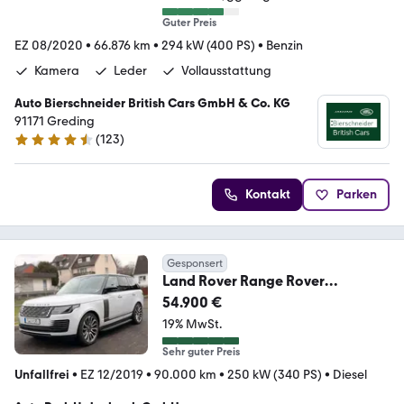
Guter Preis
EZ 08/2020
•
66.876 km
•
294 kW (400 PS)
•
Benzin
Kamera
Leder
Vollausstattung
Auto Bierschneider British Cars GmbH & Co. KG
91171 Greding
(
123
)
4.3 Sterne
Kontakt
Parken
Gesponsert
Land Rover Range Rover
Autobiography. 2 Hand. HU/AU
54.900 €
Neu
19% MwSt.
Sehr guter Preis
Unfallfrei
•
EZ 12/2019
•
90.000 km
•
250 kW (340 PS)
•
Diesel