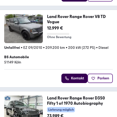
Land Rover Range Rover V8 TD
Vogue
12.999 €
Ohne Bewertung
Unfallfrei
•
EZ 09/2010
•
209.200 km
•
200 kW (272 PS)
•
Diesel
BS Automobile
51149 Köln
Kontakt
Parken
Land Rover Range Rover D350
Fifty 1 of 1970 Autobiography
Lieferung möglich
73.989 €