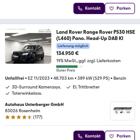
Kontakt
Parken
Land Rover Range Rover P530 HSE
(L460) Pano. Head-Up DAB Kl
Lieferung möglich
134.950 €
19% MwSt.
ggf. zzgl. Lieferkosten
Guter Preis
Unfallfrei
•
EZ 11/2023
•
48.703 km
•
389 kW (529 PS)
•
Benzin
3D-Surround Kamerasys.
El. Trittbretter
Toterwinkelass.
Autohaus Unterberger GmbH
83026 Rosenheim
(
177
)
4.4 Sterne
Kontakt
Parken