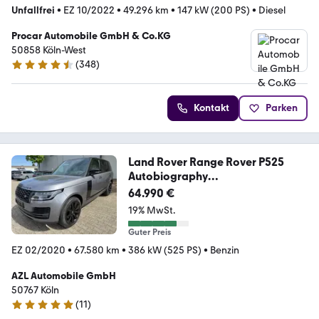
Unfallfrei
•
EZ 10/2022
•
49.296 km
•
147 kW (200 PS)
•
Diesel
Procar Automobile GmbH & Co.KG
50858 Köln-West
(
348
)
4.4 Sterne
Kontakt
Parken
Land Rover Range Rover P525
Autobiography
"VOLL""MASSAGE"
64.990 €
19% MwSt.
Guter Preis
EZ 02/2020
•
67.580 km
•
386 kW (525 PS)
•
Benzin
AZL Automobile GmbH
50767 Köln
(
11
)
5 Sterne