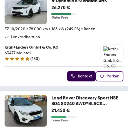
R-Dynamic S Meridian AHK
26.270 €
Guter Preis
EZ 10/2020
•
78.000 km
•
183 kW (249 PS)
•
Benzin
Lenkradheizunh
Krah+Enders GmbH & Co. KG
63477 Maintal
(
180
)
4.9 Sterne
Kontakt
Parken
Land Rover Discovery Sport HSE
SD4 SD240 AWD*BLACK
EDITION*
21.450 €
Fairer Preis