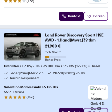
(
172
)
4 Sterne
Kontakt
Parken
Land Rover Discovery Sport HSE
AWD - 1.Hand|Mwst.|39 tkm
21.900 €
19% MwSt.
Hoher Preis
Unfallfrei
•
EZ 09/2015
•
39.000 km
•
132 kW (179 PS)
•
Diesel
Leder|Pano|Meridian
20Zoll|Sitzhzg vo.+hi.
Terrain Response 2
Valentino Motors GmbH & Co. KG
55130 Mainz
(
156
)
5 Sterne