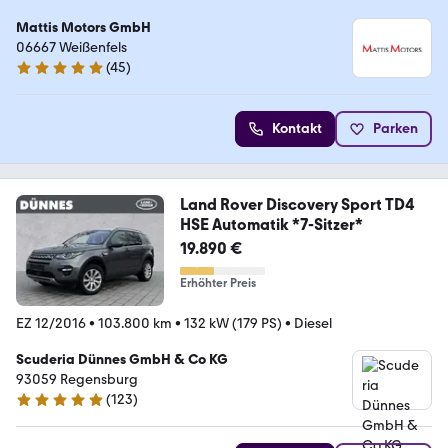
Mattis Motors GmbH
06667 Weißenfels
(
45
)
4.8 Sterne
Kontakt
Parken
Land Rover Discovery Sport TD4
HSE Automatik *7-Sitzer*
19.890 €
Erhöhter Preis
EZ 12/2016
•
103.800 km
•
132 kW (179 PS)
•
Diesel
Scuderia Dünnes GmbH & Co KG
93059 Regensburg
(
123
)
4.8 Sterne