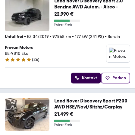
Land Rover Discovery Sport 2.0
Benzine AWD Autom. - Airco -
22.990 €
Fairer Preis
Unfallfrei
•
EZ 04/2019
•
97.968 km
•
177 kW (241 PS)
•
Benzin
Provan Motors
BE-9810 Eke
(
26
)
5 Sterne
Kontakt
Parken
Land Rover Discovery Sport P200
AWD HSE/Navi/Sitzhz/Carplay
21.499 €
Fairer Preis