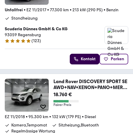
Unfallfrei
•
EZ 11/2017
•
77.300 km
•
213 kW (290 PS)
•
Benzin
Standheizung
Scuderia Dünnes GmbH & Co KG
93059 Regensburg
(
123
)
4.8 Sterne
Kontakt
Parken
Land Rover DISCOVERY SPORT SE
AWD+NAV+XENON+PANO+MERDI
AN+TÜ
18.760 €
Fairer Preis
EZ 11/2018
•
95.300 km
•
132 kW (179 PS)
•
Diesel
Kamera,Tempomat
Sitzheizung,Bluetooth
Regelmässige Wartung