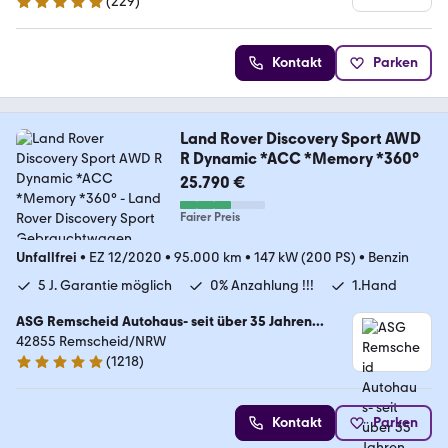
(
229
)
4.9 Sterne
Kontakt
Parken
Land Rover Discovery Sport AWD
R Dynamic *ACC *Memory *360°
25.790 €
Fairer Preis
Unfallfrei
•
EZ 12/2020
•
95.000 km
•
147 kW (200 PS)
•
Benzin
5 J. Garantie möglich
0% Anzahlung !!!
1.Hand
ASG Remscheid Autohaus- seit über 35 Jahren...
42855 Remscheid/NRW
(
1218
)
4.8 Sterne
Kontakt
Parken