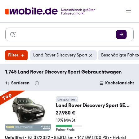
Filter
Land Rover Discovery Sport
Beschädigte Fahrz
1.745 Land Rover Discovery Sport Gebrauchtwagen
Sortieren
Kachelansicht
Top
Gesponsert
Land Rover Discovery Sport SE
P300e
27.980 €
19% MwSt.
Fairer Preis
Unfallfrei
•
EZ 07/2022
•
85.813 km
•
147 kW (200 PS)
•
Hybrid