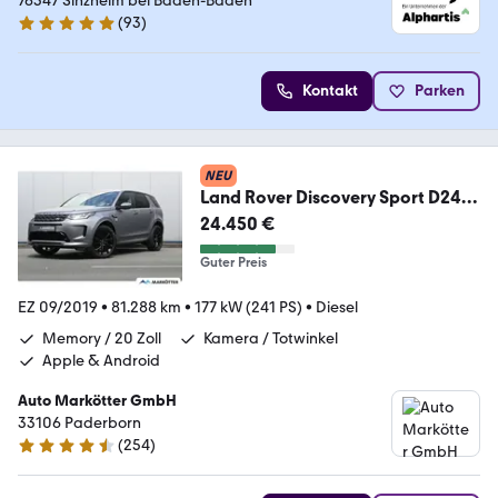
76547 Sinzheim bei Baden-Baden
(
93
)
4.8 Sterne
Kontakt
Parken
NEU
Land Rover Discovery Sport D240
R-Dynamic S ACC/AHK/Keyless
24.450 €
Guter Preis
EZ 09/2019
•
81.288 km
•
177 kW (241 PS)
•
Diesel
Memory / 20 Zoll
Kamera / Totwinkel
Apple & Android
Auto Markötter GmbH
33106 Paderborn
(
254
)
4.7 Sterne