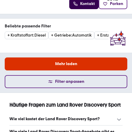
Kontakt
Parken
Beliebte passende Filter
+
Kraftstoffart
:
Diesel
+
Getriebe
:
Automatik
+
Erstzulassung
:
20
Mehr laden
Filter anpassen
Häufige Fragen zum Land Rover Discovery Sport
Wie viel kostet der Land Rover Discovery Sport?
Ein guter Preis für einen Land Rover Discovery Sport liegt
Wie viele Land Rover Discovery Sport-Angebote gibt es