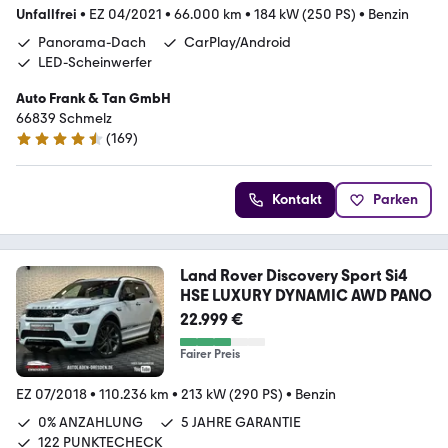
Unfallfrei
•
EZ 04/2021
•
66.000 km
•
184 kW (250 PS)
•
Benzin
Panorama-Dach
CarPlay/Android
LED-Scheinwerfer
Auto Frank & Tan GmbH
66839 Schmelz
(
169
)
4.6 Sterne
Kontakt
Parken
Land Rover Discovery Sport Si4
HSE LUXURY DYNAMIC AWD PANO
22.999 €
Fairer Preis
EZ 07/2018
•
110.236 km
•
213 kW (290 PS)
•
Benzin
0% ANZAHLUNG
5 JAHRE GARANTIE
122 PUNKTECHECK