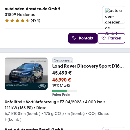
autoladen-dresden.de GmbH
01809 Heidenau
(
494
)
4.5 Sterne
Kontakt
Parken
Gesponsert
Land Rover Discovery Sport D165
AWD S KAM|LED|LM
45.490 €
46.990 €
19% MwSt.
Fairer Preis
Unfallfrei
•
Vorführfahrzeug
•
EZ 04/2026
•
4.000 km
•
121 kW (165 PS)
•
Diesel
6,7 l/100km (komb.)
•
175 g CO₂/km (komb.)
•
CO₂-Klasse
F (komb.)
Hedin Automotive Retail GmbH