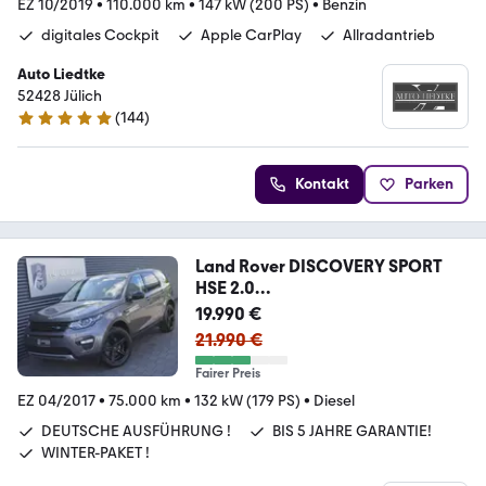
EZ 10/2019
•
110.000 km
•
147 kW (200 PS)
•
Benzin
digitales Cockpit
Apple CarPlay
Allradantrieb
Auto Liedtke
52428 Jülich
(
144
)
5 Sterne
Kontakt
Parken
Land Rover DISCOVERY SPORT
HSE 2.0
TD4|ALLRAD|KAMERA|PANO
19.990 €
21.990 €
Fairer Preis
EZ 04/2017
•
75.000 km
•
132 kW (179 PS)
•
Diesel
DEUTSCHE AUSFÜHRUNG !
BIS 5 JAHRE GARANTIE!
WINTER-PAKET !