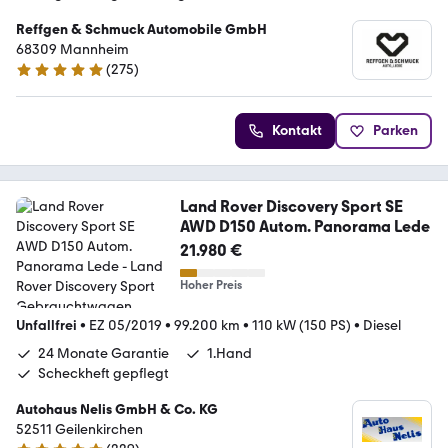
Reffgen & Schmuck Automobile GmbH
68309 Mannheim
(
275
)
4.8 Sterne
Kontakt
Parken
Land Rover Discovery Sport SE
AWD D150 Autom. Panorama Lede
21.980 €
Hoher Preis
Unfallfrei
•
EZ 05/2019
•
99.200 km
•
110 kW (150 PS)
•
Diesel
24 Monate Garantie
1.Hand
Scheckheft gepflegt
Autohaus Nelis GmbH & Co. KG
52511 Geilenkirchen