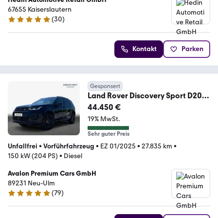
67655 Kaiserslautern
(
30
)
4.9 Sterne
Kontakt
Parken
Gesponsert
Land Rover Discovery Sport D200
Dynamic SE
44.450 €
19% MwSt.
Sehr guter Preis
Unfallfrei
•
Vorführfahrzeug
•
EZ 01/2025
•
27.835 km
•
150 kW (204 PS)
•
Diesel
Avalon Premium Cars GmbH
89231 Neu-Ulm
(
79
)
5 Sterne