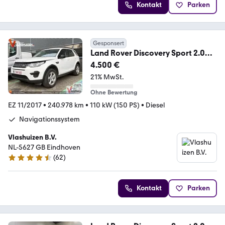
Kontakt
Parken
Gesponsert
Land Rover Discovery Sport 2.0
eD4 E-Capability HSE Luxury
4.500 €
21% MwSt.
Ohne Bewertung
EZ 11/2017
•
240.978 km
•
110 kW (150 PS)
•
Diesel
Navigationssystem
Vlashuizen B.V.
NL-5627 GB Eindhoven
(
62
)
4.7 Sterne
Kontakt
Parken