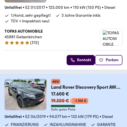
Unfallfrei
•
EZ 01/2017
•
125.000 km
•
110 kW (150 PS)
•
Diesel
1.Hand, sehr gepflegt!
3 Jahre Garantie inkls
TÜV + Inspektion neu!
TOPAS AUTOMOBILE
45881 Gelsenkirchen
(
312
)
5 Sterne
Kontakt
Parken
NEU
Land Rover Discovery Sport AWD
PANO AAC SHZ NAVI
17.600 €
19.300 €
-1.700 €
Sehr guter Preis
Unfallfrei
•
EZ 06/2019
•
94.077 km
•
132 kW (179 PS)
•
Diesel
FINANZIERUNG
INZAHLUNGNAHME
GARANTIE