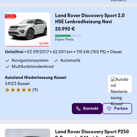
Land Rover Discovery Sport 2.0
HSE Lenkradheizung Navi
20.990 €
Fairer Preis
Unfallfrei
•
EZ 09/2017
•
62.001 km
•
110 kW (150 PS)
•
Diesel
Navigationssystem
Automatik
Multifunktionslenkrad
Autoland Niederlassung Kassel
34123 Kassel
(
9
)
5 Sterne
Kontakt
Parken
Land Rover Discovery Sport P250