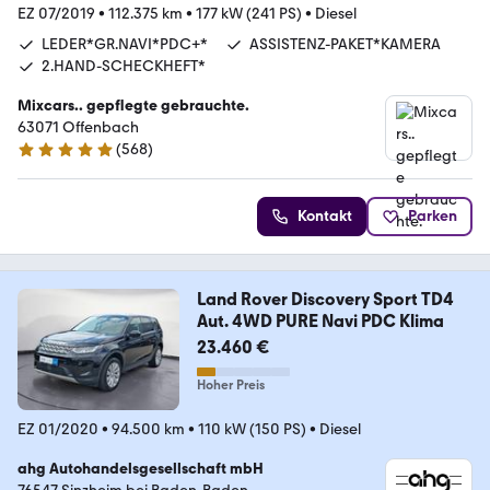
EZ 07/2019
•
112.375 km
•
177 kW (241 PS)
•
Diesel
LEDER*GR.NAVI*PDC+*
ASSISTENZ-PAKET*KAMERA
2.HAND-SCHECKHEFT*
Mixcars.. gepflegte gebrauchte.
63071 Offenbach
(
568
)
4.8 Sterne
Kontakt
Parken
Land Rover Discovery Sport TD4
Aut. 4WD PURE Navi PDC Klima
23.460 €
Hoher Preis
EZ 01/2020
•
94.500 km
•
110 kW (150 PS)
•
Diesel
ahg Autohandelsgesellschaft mbH