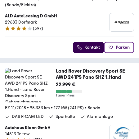
(Benzin/Elektro)
ALD AutoLeasing D GmbH
29683 Dorfmark
(
397
)
3.8 Sterne
Kontakt
Parken
Land Rover Discovery Sport SE
AWD 241PS Pano SHZ 1.Hand
22.999 €
Fairer Preis
EZ 11/2018
•
95.333 km
•
177 kW (241 PS)
•
Benzin
DAB R-CAM LED
Spurhalte
Alarmanlage
Autohaus Klann GmbH
14513 Teltow