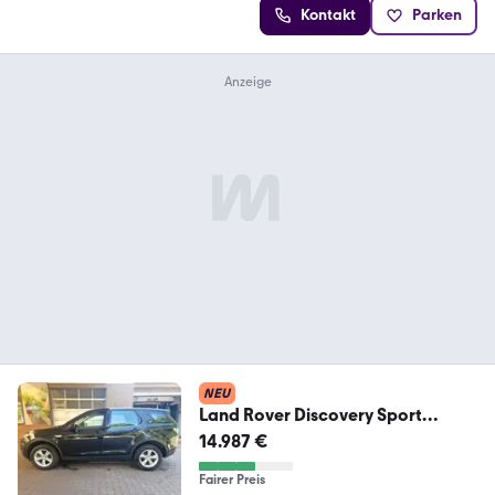
Kontakt
Parken
NEU
Land Rover Discovery Sport
4WD/3Jhr
14.987 €
Garantie/TÜV+Inspektion
Fairer Preis