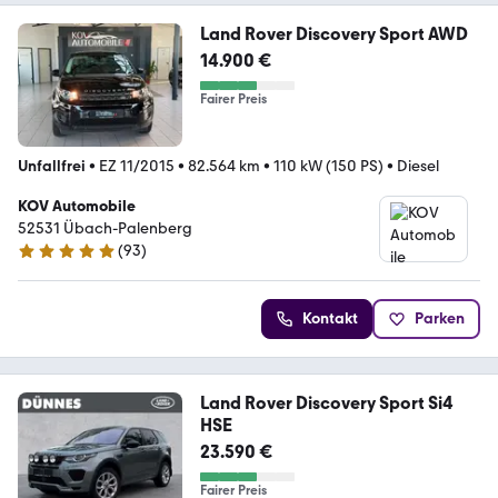
Land Rover Discovery Sport AWD
14.900 €
Fairer Preis
Unfallfrei
•
EZ 11/2015
•
82.564 km
•
110 kW (150 PS)
•
Diesel
KOV Automobile
52531 Übach-Palenberg
(
93
)
4.8 Sterne
Kontakt
Parken
Land Rover Discovery Sport Si4
HSE
23.590 €
Fairer Preis