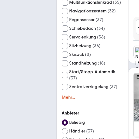
Multifunktionslenkrad
(
35
)
Navigationssystem
(
32
)
Regensensor
(
37
)
Schiebedach
(
34
)
Servolenkung
(
36
)
Sitzheizung
(
36
)
Skisack
(
0
)
Standheizung
(
18
)
Start/Stopp-Automatik
(
37
)
Zentralverriegelung
(
37
)
Mehr
...
Anbieter
Beliebig
Händler
(
37
)