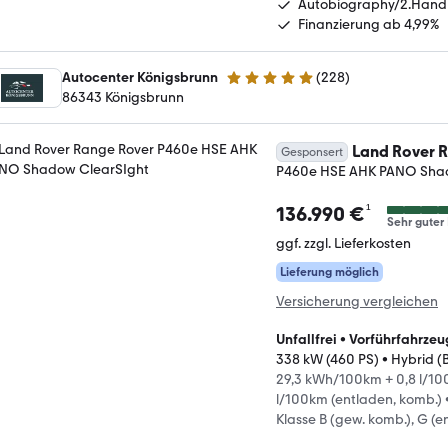
Autobiography/2.Hand
Finanzierung ab 4,99%
Autocenter Königsbrunn
(
228
)
5 Sterne
86343 Königsbrunn
Land Rover 
Gesponsert
P460e HSE AHK PANO Sha
¹
136.990 €
Sehr guter 
ggf. zzgl. Lieferkosten
Lieferung möglich
Versicherung vergleichen
Unfallfrei
•
Vorführfahrzeu
338 kW (460 PS)
•
Hybrid (
29,3 kWh/100km + 0,8 l/100
l/100km (entladen, komb.)
Klasse B (gew. komb.), G (e