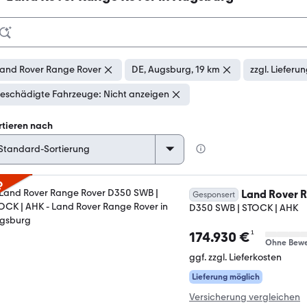
and Rover Range Rover
DE, Augsburg, 19 km
zzgl. Lieferu
eschädigte Fahrzeuge: Nicht anzeigen
rtieren nach
p
Land Rover 
Gesponsert
D350 SWB | STOCK | AHK
¹
174.930 €
Ohne Bewe
ggf. zzgl. Lieferkosten
Lieferung möglich
Versicherung vergleichen