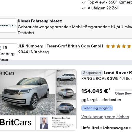
Top-View / 360° Kamer
Alufelgen 22 Zoll
Dieses Fahrzeug bietet
:
Gebrauchtwagengarantie
•
Mobilitätsgarantie
•
HU/AU min
Testfahrt
JLR Nürnberg | Feser-Graf British Cars GmbH
5 Sterne
90441 Nürnberg
Land Rover 
Gesponsert
RANGE ROVER SWB 4.4 Ben
¹
154.045 €
Ohne Bew
ggf. zzgl. Lieferkosten
Lieferung möglich
Versicherung vergleichen
Unfallfrei
•
Jahreswagen
•