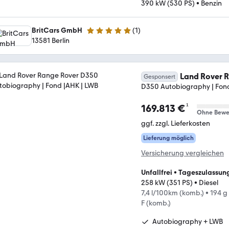
390 kW (530 PS)
•
Benzin
BritCars GmbH
(
1
)
5 Sterne
13581 Berlin
Land Rover 
Gesponsert
D350 Autobiography | Fon
¹
169.813 €
Ohne Bewe
ggf. zzgl. Lieferkosten
Lieferung möglich
Versicherung vergleichen
Unfallfrei
•
Tageszulassun
258 kW (351 PS)
•
Diesel
7,4 l/100km (komb.)
•
194 g
F (komb.)
Autobiography + LWB