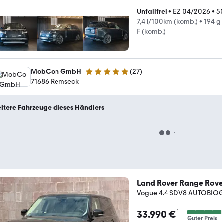
Unfallfrei
•
EZ 04/2026
•
5
7,4 l/100km (komb.)
•
194 g
F (komb.)
MobCon GmbH
(
27
)
5 Sterne
71686 Remseck
itere Fahrzeuge dieses Händlers
Land Rover Range Rove
Vogue 4.4 SDV8 AUTOBIO
¹
33.990 €
Guter Preis