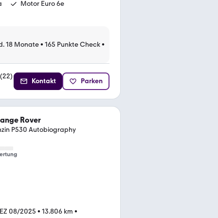
a
Motor Euro 6e
d. 18 Monate
•
165 Punkte Check
•
(
22
)
Kontakt
Parken
Range Rover
zin P530 Autobiography
ertung
EZ 08/2025
•
13.806 km
•