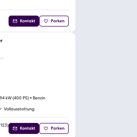
Kontakt
Parken
r
94 kW (400 PS)
•
Benzin
Vollausstattung
(
123
)
Kontakt
Parken