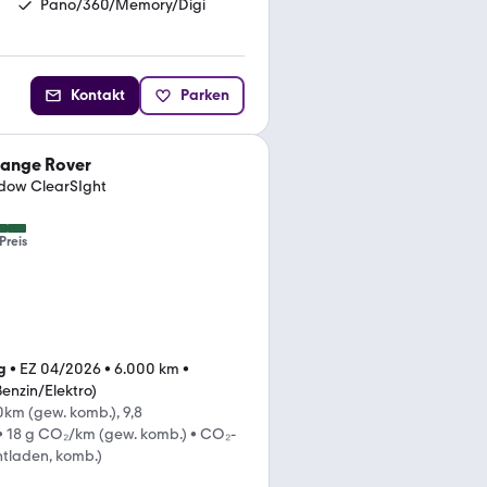
Pano/360/Memory/Digi
Kontakt
Parken
Range Rover
dow ClearSIght
Preis
g
•
EZ 04/2026
•
6.000 km
•
Benzin/Elektro)
km (gew. komb.), 9,8
•
18 g CO₂/km (gew. komb.)
•
CO₂-
ntladen, komb.)