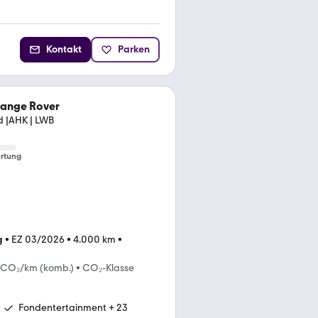
Kontakt
Parken
Range Rover
d |AHK | LWB
rtung
g
•
EZ 03/2026
•
4.000 km
•
 CO₂/km (komb.)
•
CO₂-Klasse
Fondentertainment + 23