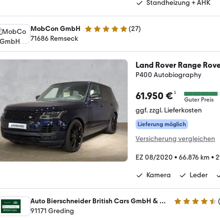
Standheizung + AHK
MobCon GmbH
(
27
)
5 Sterne
71686 Remseck
Land Rover Range Rove
P400 Autobiography
¹
61.950 €
Guter Preis
ggf. zzgl. Lieferkosten
Lieferung möglich
Versicherung vergleichen
EZ 08/2020
•
66.876 km
•
2
Kamera
Leder
Auto Bierschneider British Cars GmbH & Co. KG
4.3 Sterne
91171 Greding