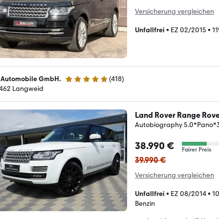
Versicherung vergleichen
Unfallfrei
•
EZ 02/2015
•
11
 Automobile GmbH.
(
418
)
4.8 Sterne
462 Langweid
Land Rover Range Rove
Autobiography 5.0*Pano
38.990 €
Fairer Preis
39.990 €
Versicherung vergleichen
Unfallfrei
•
EZ 08/2014
•
1
Benzin