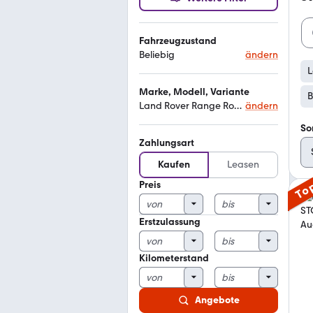
Fahrzeugzustand
Beliebig
ändern
L
Marke, Modell, Variante
B
Land Rover Range Rover
ändern
So
Zahlungsart
Kaufen
Leasen
Preis
To
Erstzulassung
Kilometerstand
Angebote