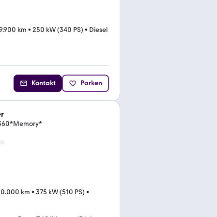
9.900 km
•
250 kW (340 PS)
•
Diesel
Kontakt
Parken
r
*360*Memory*
00.000 km
•
375 kW (510 PS)
•