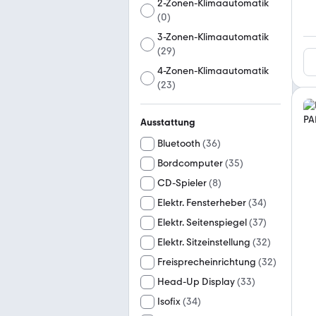
2-Zonen-Klimaautomatik
(
0
)
3-Zonen-Klimaautomatik
(
29
)
4-Zonen-Klimaautomatik
(
23
)
Ausstattung
Bluetooth
(
36
)
Bordcomputer
(
35
)
CD-Spieler
(
8
)
Elektr. Fensterheber
(
34
)
Elektr. Seitenspiegel
(
37
)
Elektr. Sitzeinstellung
(
32
)
Freisprecheinrichtung
(
32
)
Head-Up Display
(
33
)
Isofix
(
34
)