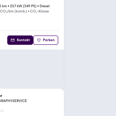
0 km
•
257 kW (349 PS)
•
Diesel
 CO₂/km (komb.)
•
CO₂-Klasse
Kontakt
Parken
r
GRAPHY.SERVICE