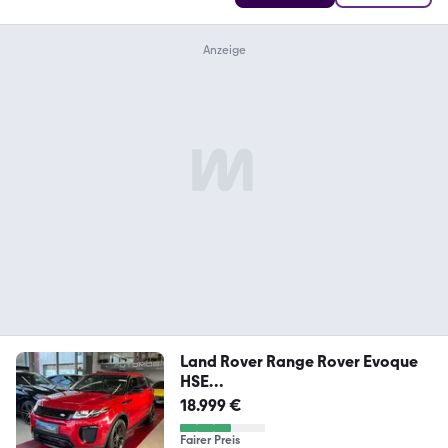
Land Rover Range Rover Evoque
HSE
Dynamic|LED|MERIDIAN|PANO
18.999 €
Fairer Preis