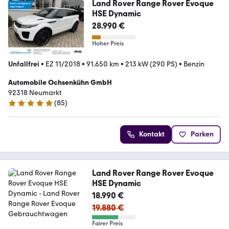
Land Rover Range Rover Evoque
HSE Dynamic
28.990 €
Hoher Preis
Unfallfrei
•
EZ 11/2018
•
91.650 km
•
213 kW (290 PS)
•
Benzin
Automobile Ochsenkühn GmbH
92318 Neumarkt
(
85
)
4.8 Sterne
Kontakt
Parken
Land Rover Range Rover Evoque
HSE Dynamic
18.990 €
19.880 €
Fairer Preis