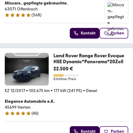
Mixcars.. gepflegte gebrauchte.
63071 Offenbach
(
568
)
4.8 Sterne
Kontakt
Parken
Land Rover Range Rover Evoque
HSE Dynamic*Panorama*20Zoll
22.500 €
Erhöhter Preis
EZ 12/2017
•
102.675 km
•
177 kW (241 PS)
•
Diesel
Elegance Automobile e.K.
45699 Herten
(
46
)
5 Sterne
Kontakt
Parken