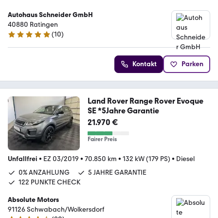
Autohaus Schneider GmbH
40880 Ratingen
(
10
)
5 Sterne
Kontakt
Parken
Land Rover Range Rover Evoque
SE *5Jahre Garantie
21.970 €
Fairer Preis
Unfallfrei
•
EZ 03/2019
•
70.850 km
•
132 kW (179 PS)
•
Diesel
0% ANZAHLUNG
5 JAHRE GARANTIE
122 PUNKTE CHECK
Absolute Motors
91126 Schwabach/Wolkersdorf