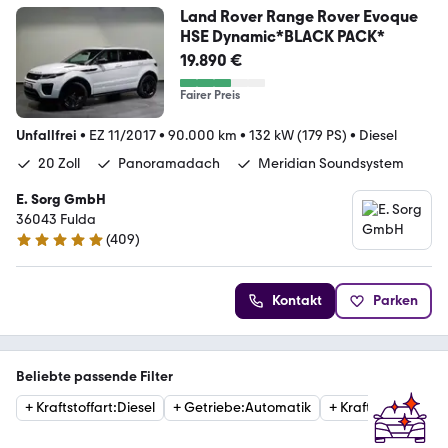
Land Rover Range Rover Evoque
HSE Dynamic*BLACK PACK*
19.890 €
Fairer Preis
Unfallfrei
•
EZ 11/2017
•
90.000 km
•
132 kW (179 PS)
•
Diesel
20 Zoll
Panoramadach
Meridian Soundsystem
E. Sorg GmbH
36043 Fulda
(
409
)
4.8 Sterne
Kontakt
Parken
Beliebte passende Filter
+
Kraftstoffart
:
Diesel
+
Getriebe
:
Automatik
+
Kraftstoffart
:
Ben