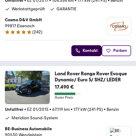
Unfallfrei
•
EZ 01/2017
•
104.558 km
•
177 kW (241 PS)
•
Benzin
Werkstattgeprüft
GARANTIE
Cosmo D&V GmbH
99817 Eisenach
(
242
)
4.9 Sterne
Kontakt
Parken
Land Rover Range Rover Evoque
Dynamic/ Euro 5/ SHZ/ LEDER
17.490 €
Guter Preis
Unfallfrei
•
EZ 01/2015
•
67.119 km
•
177 kW (241 PS)
•
Benzin
Meridian Sound-System
BE-Business Automobile
90530 Wendelstein