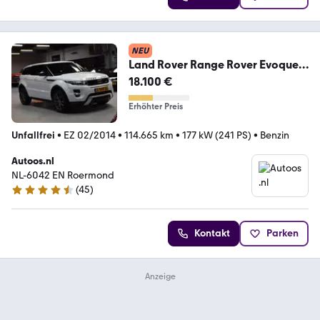
NEU
Land Rover Range Rover Evoque
Dynamic Navi|Pano|Leder
18.100 €
Erhöhter Preis
Unfallfrei
•
EZ 02/2014
•
114.665 km
•
177 kW (241 PS)
•
Benzin
Autoos.nl
NL-6042 EN Roermond
(
45
)
4.4 Sterne
Kontakt
Parken