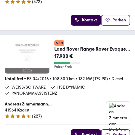
(
372
)
4.9 Sterne
Kontakt
Parken
NEU
Land Rover Range Rover Evoque
TD4 HSE Dynamic
17.900 €
Fairer Preis
Unfallfrei
•
EZ 04/2016
•
108.800 km
•
132 kW (179 PS)
•
Diesel
WEISS/SCHWARZ
HSE DYNAMIC
PANORAMA/ASSISTENZ
Andreas Zimmermann
Kraftfahrzeughandelsgesellschaft mbH
41564 Kaarst
(
227
)
4.4 Sterne
Kontakt
Parken