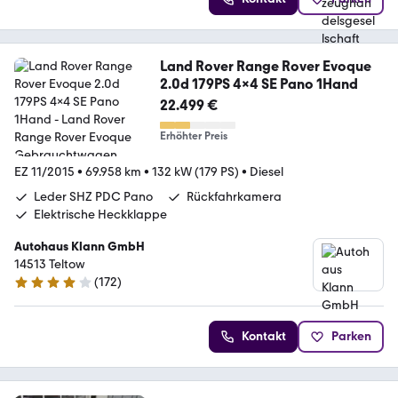
Land Rover Range Rover Evoque
2.0d 179PS 4x4 SE Pano 1Hand
22.499 €
Erhöhter Preis
EZ 11/2015
•
69.958 km
•
132 kW (179 PS)
•
Diesel
Leder SHZ PDC Pano
Rückfahrkamera
Elektrische Heckklappe
Autohaus Klann GmbH
14513 Teltow
(
172
)
4 Sterne
Kontakt
Parken