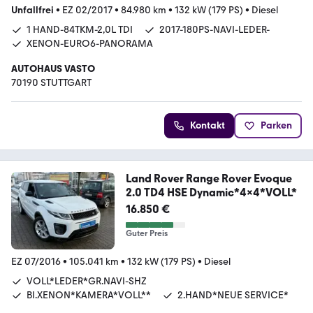
Unfallfrei
•
EZ 02/2017
•
84.980 km
•
132 kW (179 PS)
•
Diesel
1 HAND-84TKM-2,0L TDI
2017-180PS-NAVI-LEDER-
XENON-EURO6-PANORAMA
AUTOHAUS VASTO
70190 STUTTGART
Kontakt
Parken
Land Rover Range Rover Evoque
2.0 TD4 HSE Dynamic*4x4*VOLL*
16.850 €
Guter Preis
EZ 07/2016
•
105.041 km
•
132 kW (179 PS)
•
Diesel
VOLL*LEDER*GR.NAVI-SHZ
BI.XENON*KAMERA*VOLL**
2.HAND*NEUE SERVICE*