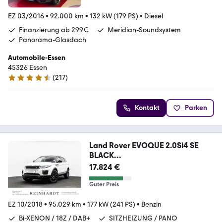
EZ 03/2016
•
92.000 km
•
132 kW (179 PS)
•
Diesel
Finanzierung ab 299€
Meridian-Soundsystem
Panorama-Glasdach
Automobile-Essen
45326 Essen
(
217
)
4.7 Sterne
Kontakt
Parken
Land Rover EVOQUE 2.0Si4 SE
BLACK
ATCP/PANO/SHZ./TEMPOMAT
17.824 €
Guter Preis
EZ 10/2018
•
95.029 km
•
177 kW (241 PS)
•
Benzin
Bi-XENON / 18Z / DAB+
SITZHEIZUNG / PANO