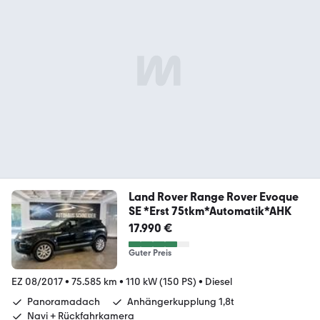
Land Rover Range Rover Evoque
SE *Erst 75tkm*Automatik*AHK
17.990 €
Guter Preis
EZ 08/2017
•
75.585 km
•
110 kW (150 PS)
•
Diesel
Panoramadach
Anhängerkupplung 1,8t
Navi + Rückfahrkamera