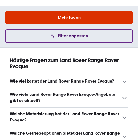
Mehr laden
Filter anpassen
Häufige Fragen zum Land Rover Range Rover
Evoque
Wie viel kostet der Land Rover Range Rover Evoque?
Ein guter Preis für einen Land Rover Range Rover Evoque
Wie viele Land Rover Range Rover Evoque-Angebote
liegt zwischen 16.064 € und 36.011 €. Leasingangebote
gibt es aktuell?
starten ab 389 € monatlich. (Stand: 6.8.2026)
Es gibt insgesamt 3.500 Land Rover Range Rover Evoque
Welche Motorisierung hat der Land Rover Range Rover
bei mobile.de, davon 3.322 Gebraucht- und 178
Evoque?
Neuwagen. (Stand: 6.8.2026)
Der Land Rover Range Rover Evoque hat Leistungen
Welche Getriebeoptionen bietet der Land Rover Range