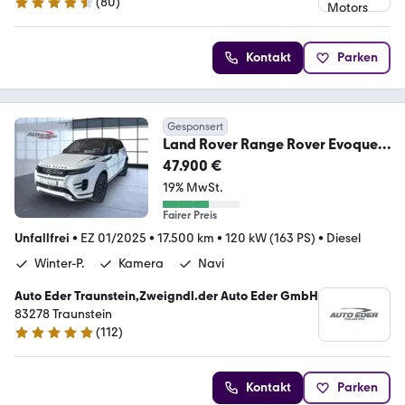
(
80
)
4.7 Sterne
Kontakt
Parken
Gesponsert
Land Rover Range Rover Evoque
Dynamic SE Black Paket Navi
47.900 €
19% MwSt.
Fairer Preis
Unfallfrei
•
EZ 01/2025
•
17.500 km
•
120 kW (163 PS)
•
Diesel
Winter-P.
Kamera
Navi
Auto Eder Traunstein,Zweigndl.der Auto Eder GmbH
83278 Traunstein
(
112
)
5 Sterne
Kontakt
Parken