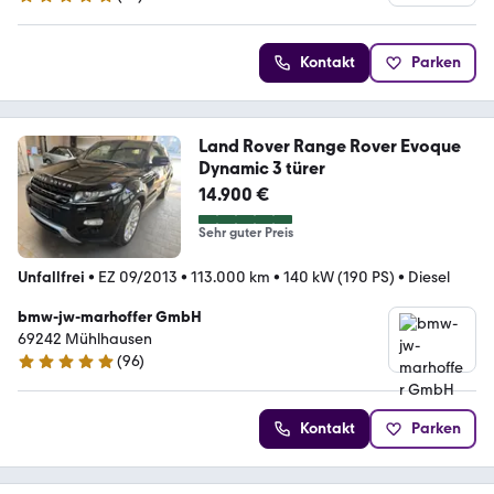
4.9 Sterne
Kontakt
Parken
Land Rover Range Rover Evoque
Dynamic 3 türer
14.900 €
Sehr guter Preis
Unfallfrei
•
EZ 09/2013
•
113.000 km
•
140 kW (190 PS)
•
Diesel
bmw-jw-marhoffer GmbH
69242 Mühlhausen
(
96
)
5 Sterne
Kontakt
Parken