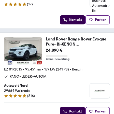
(
17
)
4.9 Sterne
Kontakt
Parken
Land Rover Range Rover Evoque
Pure~Bi-XENON
KLIMAAUTOMATIK
24.890 €
Ohne Bewertung
EZ 01/2015
•
95.451 km
•
177 kW (241 PS)
•
Benzin
PANO~LEDER~AUTOM.
Autowelt Nord
29664 Walsrode
(
216
)
5 Sterne
Kontakt
Parken