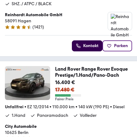
SHZ. / ATPC / BLACK
Reinhardt Automobile GmbH
58091 Hagen
(
1421
)
4.7 Sterne
Kontakt
Parken
Land Rover Range Rover Evoque
Prestige/1.Hand/Pano-Dach
16.400 €
17.480 €
Fairer Preis
Unfallfrei
•
EZ 12/2014
•
110.000 km
•
140 kW (190 PS)
•
Diesel
1.Hand
Panoramadach
Vollleder
City Automobile
10625 Berlin