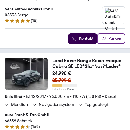
SAM Auto&Technik GmbH
06536 Berga
(
15
)
5 Sterne
Kontakt
Parken
Land Rover Range Rover Evoque
Cabrio SE LED*Shz*Navi*Leder*
24.990 €
25.799 €
Erhöhter Preis
Unfallfrei
•
EZ 12/2017
•
95.000 km
•
110 kW (150 PS)
•
Diesel
Meridian
Navigationssystem
Top gepfelgt
Auto Frank & Tan GmbH
66839 Schmelz
(
169
)
4.6 Sterne