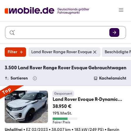
Filter
Land Rover Range Rover Evoque
Beschädigte F
3.500 Land Rover Range Rover Evoque Gebrauchtwagen
Sortieren
Kachelansicht
Top
Gesponsert
Land Rover Evoque R-Dynamic
SE/LED/ACC/Leder/Kamera
38.950 €
19% MwSt.
Fairer Preis
Unfallfrei
•
EZ 02/2023
•
38.007 km
•
183 kW (249 PS)
•
Benzin