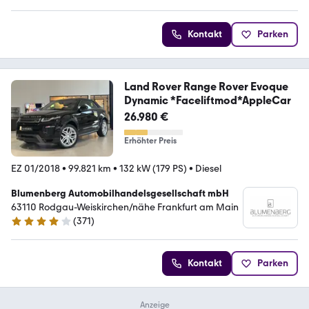
Kontakt
Parken
Land Rover Range Rover Evoque
Dynamic *Faceliftmod*AppleCar
26.980 €
Erhöhter Preis
EZ 01/2018
•
99.821 km
•
132 kW (179 PS)
•
Diesel
Blumenberg Automobilhandelsgesellschaft mbH
63110 Rodgau-Weiskirchen/nähe Frankfurt am Main
(
371
)
4.2 Sterne
Kontakt
Parken