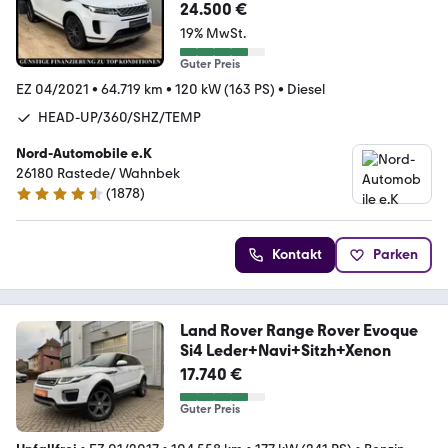
D165 *PANO*LEDER*NAVI*LED*
24.500 €
19% MwSt.
Guter Preis
EZ 04/2021
•
64.719 km
•
120 kW (163 PS)
•
Diesel
HEAD-UP/360/SHZ/TEMP
Nord-Automobile e.K
26180 Rastede/ Wahnbek
(
1878
)
4.7 Sterne
Kontakt
Parken
Land Rover Range Rover Evoque
Si4 Leder+Navi+Sitzh+Xenon
17.740 €
Guter Preis