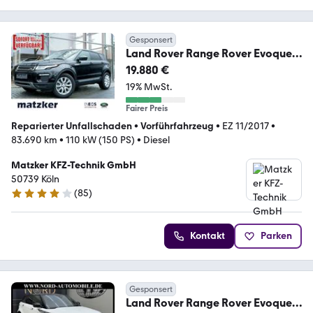
Gesponsert
Land Rover Range Rover Evoque
L538 2.0 TD4 (150PS) SE
19.880 €
19% MwSt.
Fairer Preis
Reparierter Unfallschaden
•
Vorführfahrzeug
•
EZ 11/2017
•
83.690 km
•
110 kW (150 PS)
•
Diesel
Matzker KFZ-Technik GmbH
50739 Köln
(
85
)
4.2 Sterne
Kontakt
Parken
Gesponsert
Land Rover Range Rover Evoque