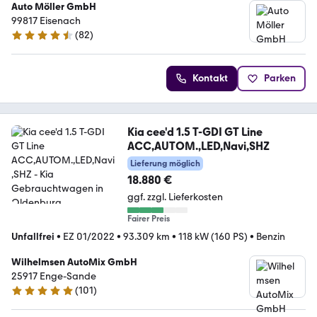
Auto Möller GmbH
99817 Eisenach
(
82
)
4.7 Sterne
Kontakt
Parken
Kia cee'd 1.5 T-GDI GT Line
ACC,AUTOM.,LED,Navi,SHZ
Lieferung möglich
18.880 €
ggf. zzgl. Lieferkosten
Fairer Preis
Unfallfrei
•
EZ 01/2022
•
93.309 km
•
118 kW (160 PS)
•
Benzin
Wilhelmsen AutoMix GmbH
25917 Enge-Sande
(
101
)
4.9 Sterne