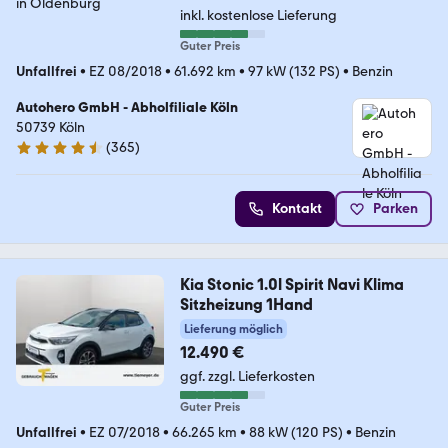
inkl. kostenlose Lieferung
Guter Preis
Unfallfrei
•
EZ 08/2018
•
61.692 km
•
97 kW (132 PS)
•
Benzin
Autohero GmbH - Abholfiliale Köln
50739 Köln
(
365
)
4.6 Sterne
Kontakt
Parken
Kia Stonic 1.0l Spirit Navi Klima
Sitzheizung 1Hand
Lieferung möglich
12.490 €
ggf. zzgl. Lieferkosten
Guter Preis
Unfallfrei
•
EZ 07/2018
•
66.265 km
•
88 kW (120 PS)
•
Benzin