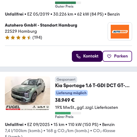
Guter Preis
Unfallfrei
•
EZ 05/2019
•
30.226 km
•
62 kW (84 PS)
•
Benzin
Autohero GmbH - Standort Hamburg
22529 Hamburg
(
194
)
4.6 Sterne
Kontakt
Parken
Gesponsert
Kia Sportage 1.6 T-GDI DCT GT-
Line Pano|Drive|Sound|
Lieferung möglich
38.949 €
19% MwSt.
ggf. zzgl. Lieferkosten
Fairer Preis
Unfallfrei
•
EZ 09/2025
•
15 km
•
110 kW (150 PS)
•
Benzin
7,4 l/100km (komb.)
•
168 g CO₂/km (komb.)
•
CO₂-Klasse
F (komb.)