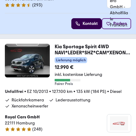
(
293
)
4.6 Sterne
Kontakt
Parken
Kia Sportage Spirit 4WD
NAVI*LEDER*SHZ*CAM*XENON*L
ED
Lieferung möglich
12.990 €
inkl. kostenlose Lieferung
Fairer Preis
Unfallfrei
•
EZ 10/2013
•
127.100 km
•
135 kW (184 PS)
•
Diesel
Rückfahrkamera
Lederausstattung
Xenonscheinwerfer
Royal Cars GmbH
22111 Hamburg
(
248
)
4.8 Sterne