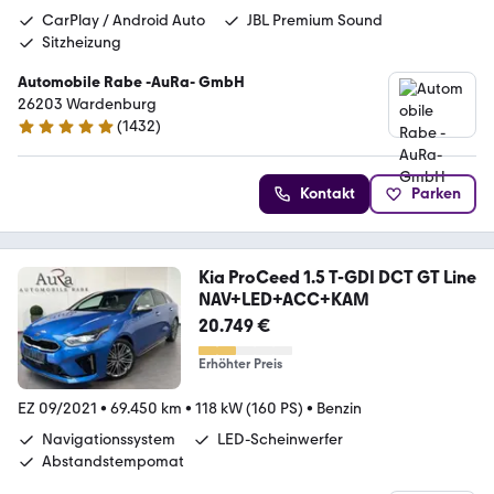
CarPlay / Android Auto
JBL Premium Sound
Sitzheizung
Automobile Rabe -AuRa- GmbH
26203 Wardenburg
(
1432
)
4.9 Sterne
Kontakt
Parken
Kia ProCeed 1.5 T-GDI DCT GT Line
NAV+LED+ACC+KAM
20.749 €
Erhöhter Preis
EZ 09/2021
•
69.450 km
•
118 kW (160 PS)
•
Benzin
Navigationssystem
LED-Scheinwerfer
Abstandstempomat