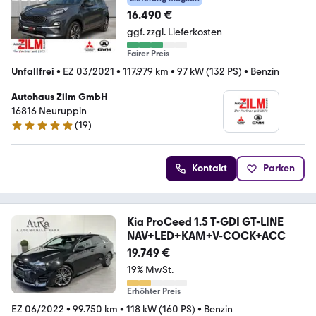
16.490 €
ggf. zzgl. Lieferkosten
Fairer Preis
Unfallfrei
•
EZ 03/2021
•
117.979 km
•
97 kW (132 PS)
•
Benzin
Autohaus Zilm GmbH
16816 Neuruppin
(
19
)
4.9 Sterne
Kontakt
Parken
Kia ProCeed 1.5 T-GDI GT-LINE
NAV+LED+KAM+V-COCK+ACC
19.749 €
19% MwSt.
Erhöhter Preis
EZ 06/2022
•
99.750 km
•
118 kW (160 PS)
•
Benzin