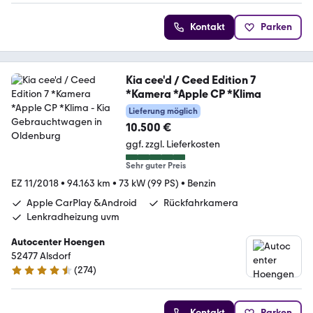
Kontakt
Parken
Kia cee'd / Ceed Edition 7
*Kamera *Apple CP *Klima
Lieferung möglich
10.500 €
ggf. zzgl. Lieferkosten
Sehr guter Preis
EZ 11/2018
•
94.163 km
•
73 kW (99 PS)
•
Benzin
Apple CarPlay &Android
Rückfahrkamera
Lenkradheizung uvm
Autocenter Hoengen
52477 Alsdorf
(
274
)
4.5 Sterne
Kontakt
Parken