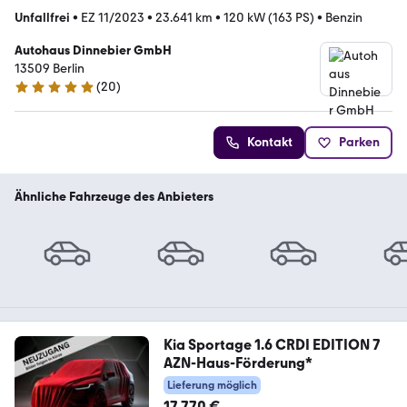
Unfallfrei
•
EZ 11/2023
•
23.641 km
•
120 kW (163 PS)
•
Benzin
Autohaus Dinnebier GmbH
13509 Berlin
(
20
)
5 Sterne
Kontakt
Parken
Ähnliche Fahrzeuge des Anbieters
Kia Sportage 1.6 CRDI EDITION 7
AZN-Haus-Förderung*
Lieferung möglich
17.770 €