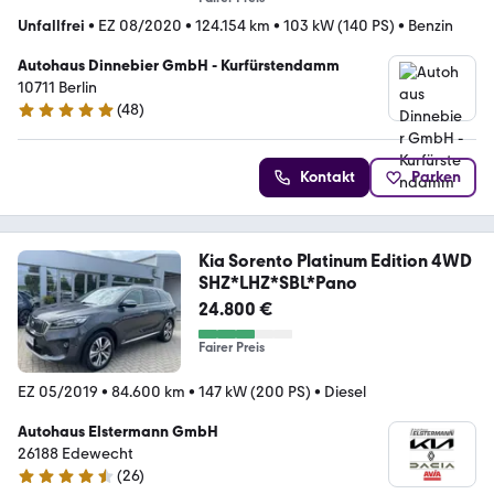
Unfallfrei
•
EZ 08/2020
•
124.154 km
•
103 kW (140 PS)
•
Benzin
Autohaus Dinnebier GmbH - Kurfürstendamm
10711 Berlin
(
48
)
5 Sterne
Kontakt
Parken
Kia Sorento Platinum Edition 4WD
SHZ*LHZ*SBL*Pano
24.800 €
Fairer Preis
EZ 05/2019
•
84.600 km
•
147 kW (200 PS)
•
Diesel
Autohaus Elstermann GmbH
26188 Edewecht
(
26
)
4.7 Sterne