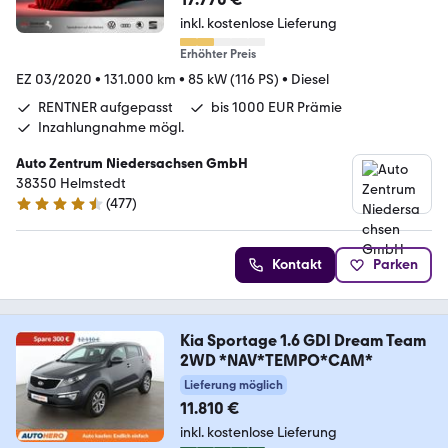
inkl. kostenlose Lieferung
Erhöhter Preis
EZ 03/2020
•
131.000 km
•
85 kW (116 PS)
•
Diesel
RENTNER aufgepasst
bis 1000 EUR Prämie
Inzahlungnahme mögl.
Auto Zentrum Niedersachsen GmbH
38350 Helmstedt
(
477
)
4.5 Sterne
Kontakt
Parken
Kia Sportage 1.6 GDI Dream Team
2WD *NAV*TEMPO*CAM*
Lieferung möglich
11.810 €
inkl. kostenlose Lieferung