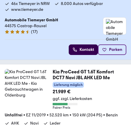
46x Tiemeyer in NRW
8.000 Autos verfügbar
www.tiemeyer.de
Automobile Tiemeyer GmbH
44575 Castrop-Rauxel
(
17
)
4.6 Sterne
Kontakt
Parken
Kia ProCeed GT 1.6T Komfort
DCT7 Navi JBL AHK LED Me
Lieferung möglich
21.989 €
ggf. zzgl. Lieferkosten
Fairer Preis
Unfallfrei
•
EZ 11/2019
•
52.520 km
•
150 kW (204 PS)
•
Benzin
AHK
Navi
Leder