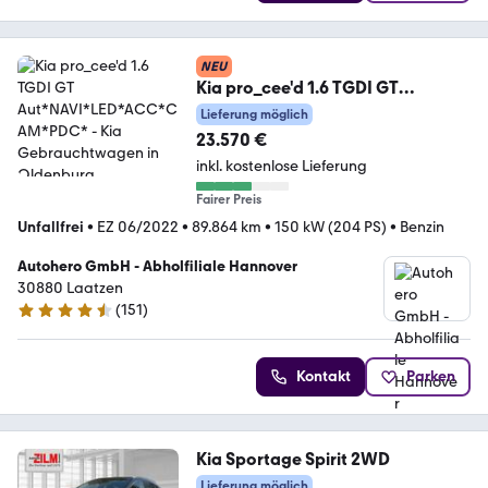
NEU
Kia pro_cee'd 1.6 TGDI GT
Aut*NAVI*LED*ACC*CAM*PDC*
Lieferung möglich
23.570 €
inkl. kostenlose Lieferung
Fairer Preis
Unfallfrei
•
EZ 06/2022
•
89.864 km
•
150 kW (204 PS)
•
Benzin
Autohero GmbH - Abholfiliale Hannover
30880 Laatzen
(
151
)
4.7 Sterne
Kontakt
Parken
Kia Sportage Spirit 2WD
Lieferung möglich