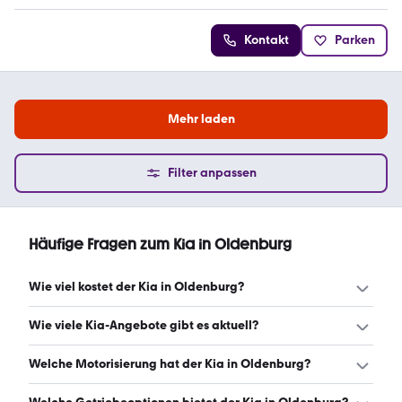
Kontakt
Parken
Mehr laden
Filter anpassen
Häufige Fragen zum Kia in Oldenburg
Wie viel kostet der Kia in Oldenburg?
Ein guter Preis für einen Kia in Oldenburg liegt zwischen
Wie viele Kia-Angebote gibt es aktuell?
23.317 € und 42.697 €. Leasingangebote starten ab 142
€ monatlich. (Stand: 7.8.2026)
Es gibt insgesamt 482 Kia bei mobile.de, davon 392
Welche Motorisierung hat der Kia in Oldenburg?
Gebraucht- und 90 Neuwagen. (Stand: 7.8.2026)
Der Kia in Oldenburg hat Leistungen zwischen 68 und 385