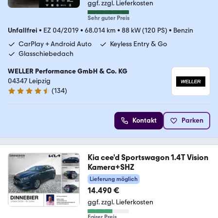
ggf. zzgl. Lieferkosten
Sehr guter Preis
Unfallfrei
•
EZ 04/2019
•
68.014 km
•
88 kW (120 PS)
•
Benzin
CarPlay + Android Auto
Keyless Entry & Go
Glasschiebedach
WELLER Performance GmbH & Co. KG
04347 Leipzig
(
134
)
4.7 Sterne
Kontakt
Parken
Kia cee'd Sportswagon 1.4T Vision
Kamera+SHZ
Lieferung möglich
14.490 €
ggf. zzgl. Lieferkosten
Fairer Preis