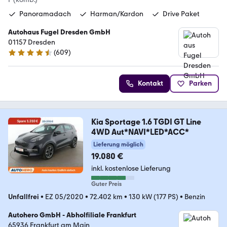
Panoramadach
Harman/Kardon
Drive Paket
Autohaus Fugel Dresden GmbH
01157 Dresden
(
609
)
4.6 Sterne
Kontakt
Parken
Kia Sportage 1.6 TGDI GT Line
4WD Aut*NAVI*LED*ACC*
Lieferung möglich
19.080 €
inkl. kostenlose Lieferung
Guter Preis
Unfallfrei
•
EZ 05/2020
•
72.402 km
•
130 kW (177 PS)
•
Benzin
Autohero GmbH - Abholfiliale Frankfurt
65936 Frankfurt am Main