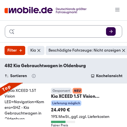
Filter
Kia
Beschädigte Fahrzeuge: Nicht anzeigen
482 Kia Gebrauchtwagen in Oldenburg
Sortieren
Kachelansicht
Top
Gesponsert
NEU
Kia XCEED 1.5T Vision
LED+Navigation+Kamera+SHZ
Lieferung möglich
24.490 €
19% MwSt.
ggf. zzgl. Lieferkosten
Fairer Preis