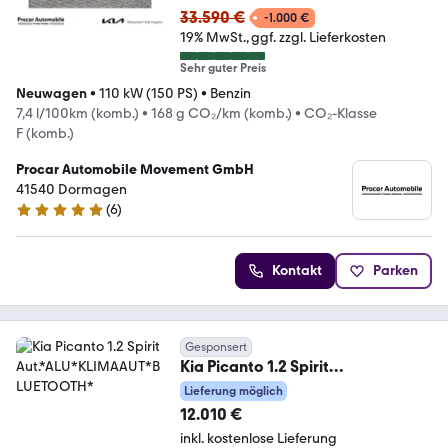
33.590 €
-1.000 €
19% MwSt.
ggf. zzgl. Lieferkosten
Sehr guter Preis
Neuwagen
•
110 kW (150 PS)
•
Benzin
7,4 l/100km (komb.)
•
168 g CO₂/km (komb.)
•
CO₂-Klasse
F (komb.)
Procar Automobile Movement GmbH
41540 Dormagen
(
6
)
5 Sterne
Kontakt
Parken
Gesponsert
Kia Picanto 1.2 Spirit
Aut.*ALU*KLIMAAUT*BLUETOOTH
Lieferung möglich
*
12.010 €
inkl. kostenlose Lieferung