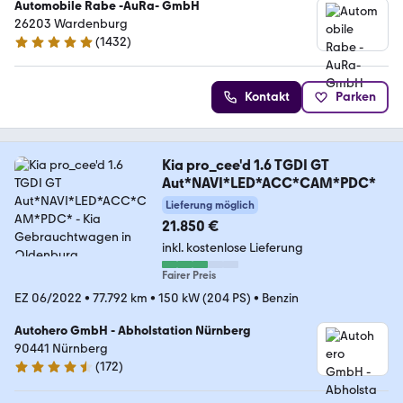
Automobile Rabe -AuRa- GmbH
26203 Wardenburg
(
1432
)
4.9 Sterne
Kontakt
Parken
Kia pro_cee'd 1.6 TGDI GT
Aut*NAVI*LED*ACC*CAM*PDC*
Lieferung möglich
21.850 €
inkl. kostenlose Lieferung
Fairer Preis
EZ 06/2022
•
77.792 km
•
150 kW (204 PS)
•
Benzin
Autohero GmbH - Abholstation Nürnberg
90441 Nürnberg
(
172
)
4.5 Sterne