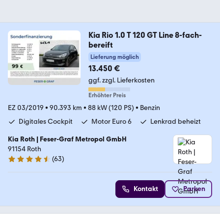
Kia Rio 1.0 T 120 GT Line 8-fach-
bereift
Lieferung möglich
13.450 €
ggf. zzgl. Lieferkosten
Erhöhter Preis
EZ 03/2019
•
90.393 km
•
88 kW (120 PS)
•
Benzin
Digitales Cockpit
Motor Euro 6
Lenkrad beheizt
Kia Roth | Feser-Graf Metropol GmbH
91154 Roth
(
63
)
4.6 Sterne
Kontakt
Parken