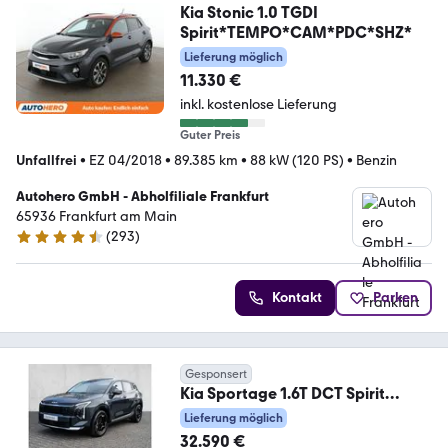
Kia Stonic 1.0 TGDI
Spirit*TEMPO*CAM*PDC*SHZ*
Lieferung möglich
11.330 €
inkl. kostenlose Lieferung
Guter Preis
Unfallfrei
•
EZ 04/2018
•
89.385 km
•
88 kW (120 PS)
•
Benzin
Autohero GmbH - Abholfiliale Frankfurt
65936 Frankfurt am Main
(
293
)
4.6 Sterne
Kontakt
Parken
Gesponsert
Kia Sportage 1.6T DCT Spirit
DriveWise Sound Navi Ka
Lieferung möglich
32.590 €