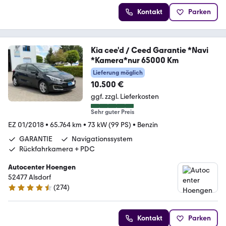
Kontakt
Parken
Kia cee'd / Ceed Garantie *Navi
*Kamera*nur 65000 Km
Lieferung möglich
10.500 €
ggf. zzgl. Lieferkosten
Sehr guter Preis
EZ 01/2018
•
65.764 km
•
73 kW (99 PS)
•
Benzin
GARANTIE
Navigationssystem
Rückfahrkamera + PDC
Autocenter Hoengen
52477 Alsdorf
(
274
)
4.5 Sterne
Kontakt
Parken