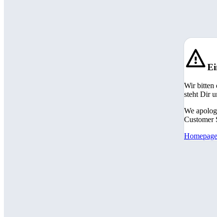
Ei
Wir bitten
steht Dir 
We apologi
Customer S
Homepag