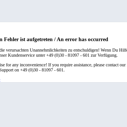
n Fehler ist aufgetreten / An error has occurred
 die verursachten Unannehmlichkeiten zu entschuldigen! Wenn Du Hilfe
unser Kundenservice unter +49 (0)30 - 81097 - 601 zur Verfügung.
se for any inconvenience! If you require assistance, please contact our
upport on +49 (0)30 - 81097 - 601.
e