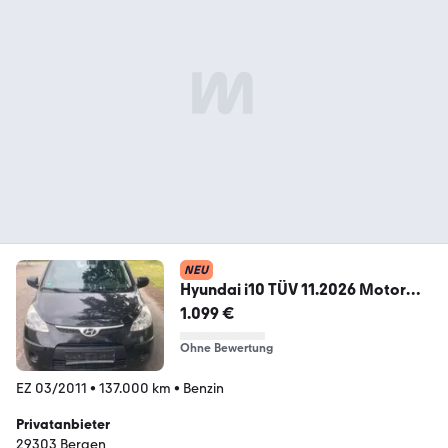
NEU
Hyundai i10 TÜV 11.2026 Motor
Getriebe Ok
1.099 €
Ohne Bewertung
EZ 03/2011
•
137.000 km
•
Benzin
Privatanbieter
29303 Bergen