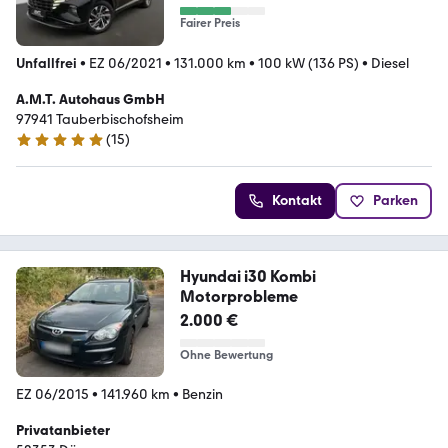
Fairer Preis
Unfallfrei
•
EZ 06/2021
•
131.000 km
•
100 kW (136 PS)
•
Diesel
A.M.T. Autohaus GmbH
97941 Tauberbischofsheim
(
15
)
5 Sterne
Kontakt
Parken
Hyundai i30 Kombi
Motorprobleme
2.000 €
Ohne Bewertung
EZ 06/2015
•
141.960 km
•
Benzin
Privatanbieter