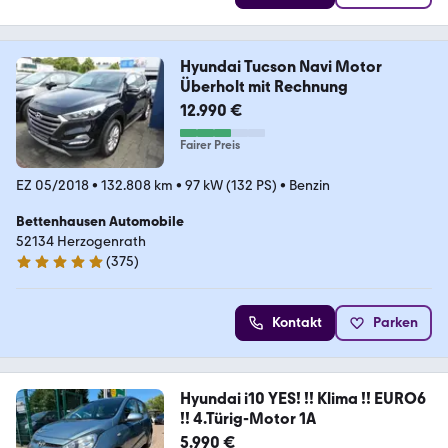
Hyundai Tucson Navi Motor
Überholt mit Rechnung
12.990 €
Fairer Preis
EZ 05/2018
•
132.808 km
•
97 kW (132 PS)
•
Benzin
Bettenhausen Automobile
52134 Herzogenrath
(
375
)
5 Sterne
Kontakt
Parken
Hyundai i10 YES! !! Klima !! EURO6
!! 4.Türig-Motor 1A
5.990 €