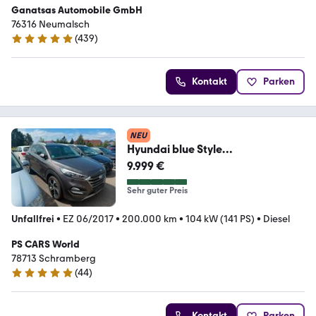
Ganatsas Automobile GmbH
76316 Neumalsch
(
439
)
4.9 Sterne
Kontakt
Parken
NEU
Hyundai blue Style
2WD*NAVI*KAMERA*AHK*TEMPO
9.999 €
MAT*MOTOR*
Sehr guter Preis
Unfallfrei
•
EZ 06/2017
•
200.000 km
•
104 kW (141 PS)
•
Diesel
PS CARS World
78713 Schramberg
(
44
)
4.8 Sterne
Kontakt
Parken