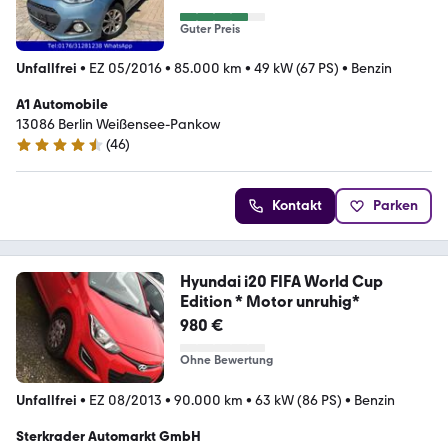
Guter Preis
Unfallfrei
•
EZ 05/2016
•
85.000 km
•
49 kW (67 PS)
•
Benzin
A1 Automobile
13086 Berlin Weißensee-Pankow
(
46
)
4.4 Sterne
Kontakt
Parken
Hyundai i20 FIFA World Cup
Edition * Motor unruhig*
980 €
Ohne Bewertung
Unfallfrei
•
EZ 08/2013
•
90.000 km
•
63 kW (86 PS)
•
Benzin
Sterkrader Automarkt GmbH