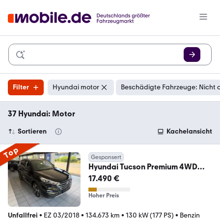
Filter
Hyundai motor
Beschädigte Fahrzeuge: Nicht 
37 Hyundai: Motor
Sortieren
Kachelansicht
Top
Gesponsert
Hyundai Tucson Premium 4WD
*Motor original 0 km Hyundai*
17.490 €
Hoher Preis
Unfallfrei
•
EZ 03/2018
•
134.673 km
•
130 kW (177 PS)
•
Benzin