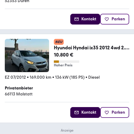
52353 Düren
Kontakt
Parken
NEU
Hyundai Hyndai ix35 2012 4wd 2.0
Diesel Motor 185p...
10.800 €
Hoher Preis
EZ 07/2012
•
169.000 km
•
136 kW (185 PS)
•
Diesel
Privatanbieter
66113 Malstatt
Kontakt
Parken