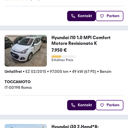
4.7 Sterne
Kontakt
Parken
Hyundai i10 1.0 MPI Comfort
Motore Revisionato K
7.950 €
Erhöhter Preis
Unfallfrei
•
EZ 02/2015
•
97.000 km
•
49 kW (67 PS)
•
Benzin
TOCCAMOTO
IT-00198 Roma
Kontakt
Parken
Hyundai i30 2.Hand*8-