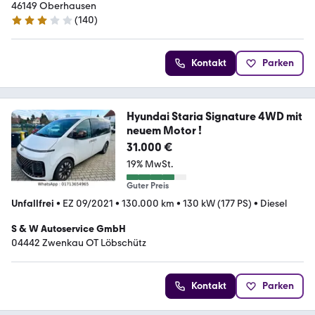
46149 Oberhausen
(
140
)
3 Sterne
Kontakt
Parken
Hyundai Staria Signature 4WD mit
neuem Motor !
31.000 €
19% MwSt.
Guter Preis
Unfallfrei
•
EZ 09/2021
•
130.000 km
•
130 kW (177 PS)
•
Diesel
S & W Autoservice GmbH
04442 Zwenkau OT Löbschütz
Kontakt
Parken