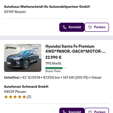
Autohaus Walterscheidt Ihr Automobilpartner GmbH
50169 Kerpen
Kontakt
Parken
Hyundai Santa Fe Premium
4WD*PANOR.-DACH*MOTOR-
NEU
22.990 €
19% MwSt.
Guter Preis
Unfallfrei
•
EZ 12/2018
•
87.000 km
•
147 kW (200 PS)
•
Diesel
Autoforum Schmack GmbH
08529 Plauen
(
2
)
5 Sterne
Kontakt
Parken