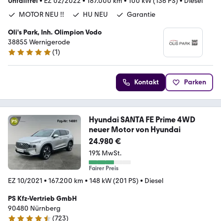
Unfallfrei
•
EZ 02/2022
•
187.000 km
•
100 kW (136 PS)
•
Diesel
MOTOR NEU !!
HU NEU
Garantie
Oli's Park, Inh. Olimpion Vodo
38855 Wernigerode
(
1
)
5 Sterne
Kontakt
Parken
Hyundai SANTA FE Prime 4WD
neuer Motor von Hyundai
24.980 €
19% MwSt.
Fairer Preis
EZ 10/2021
•
167.200 km
•
148 kW (201 PS)
•
Diesel
PS Kfz-Vertrieb GmbH
90480 Nürnberg
(
723
)