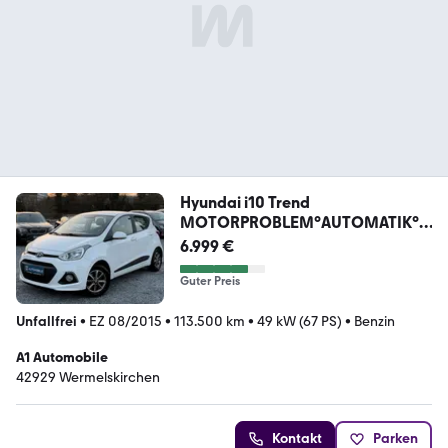
Hyundai i10 Trend
MOTORPROBLEM°AUTOMATIK°K
LIMA°SHZ°
6.999 €
Guter Preis
Unfallfrei
•
EZ 08/2015
•
113.500 km
•
49 kW (67 PS)
•
Benzin
A1 Automobile
42929 Wermelskirchen
Kontakt
Parken