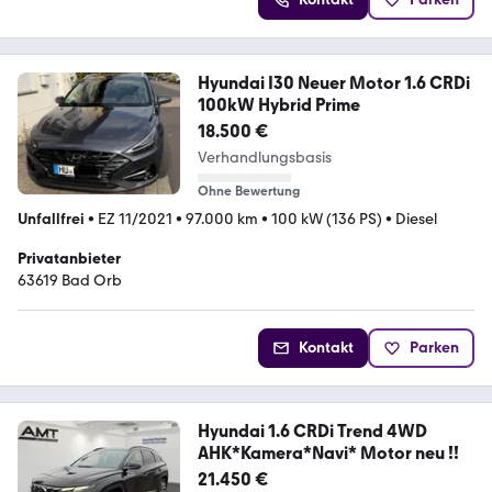
Hyundai I30 Neuer Motor 1.6 CRDi
100kW Hybrid Prime
18.500 €
Verhandlungsbasis
Ohne Bewertung
Unfallfrei
•
EZ 11/2021
•
97.000 km
•
100 kW (136 PS)
•
Diesel
Privatanbieter
63619 Bad Orb
Kontakt
Parken
Hyundai 1.6 CRDi Trend 4WD
AHK*Kamera*Navi* Motor neu !!
21.450 €