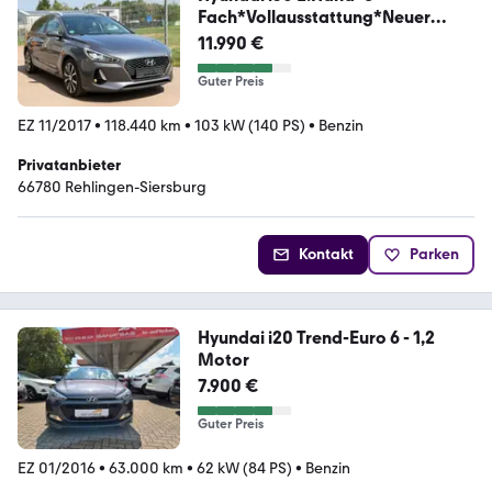
Fach*Vollausstattung*Neuer
Motor*
11.990 €
Guter Preis
EZ 11/2017
•
118.440 km
•
103 kW (140 PS)
•
Benzin
Privatanbieter
66780 Rehlingen-Siersburg
Kontakt
Parken
Hyundai i20 Trend-Euro 6 - 1,2
Motor
7.900 €
Guter Preis
EZ 01/2016
•
63.000 km
•
62 kW (84 PS)
•
Benzin