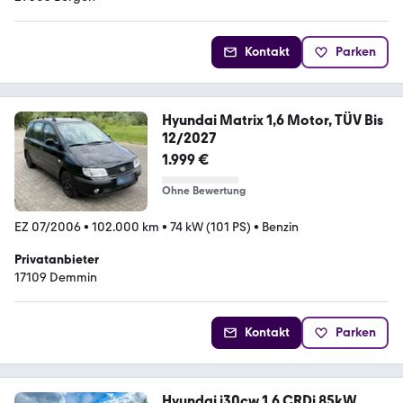
Kontakt
Parken
Hyundai Matrix 1,6 Motor, TÜV Bis
12/2027
1.999 €
Ohne Bewertung
EZ 07/2006
•
102.000 km
•
74 kW (101 PS)
•
Benzin
Privatanbieter
17109 Demmin
Kontakt
Parken
Hyundai i30cw 1.6 CRDi 85kW