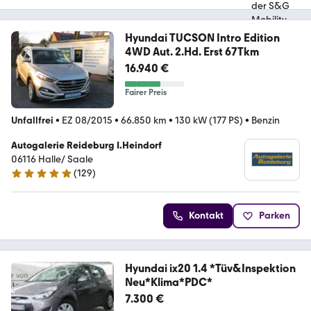
Hyundai TUCSON Intro Edition
4WD Aut. 2.Hd. Erst 67Tkm
16.940 €
Fairer Preis
Unfallfrei
•
EZ 08/2015
•
66.850 km
•
130 kW (177 PS)
•
Benzin
Autogalerie Reideburg I.Heindorf
06116 Halle/ Saale
(
129
)
4.8 Sterne
Kontakt
Parken
Hyundai ix20 1.4 *Tüv&Inspektion
Neu*Klima*PDC*
7.300 €