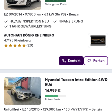
Sehr guter Preis
EZ 09/2014
•
97.800 km
•
63 kW (86 PS)
•
Benzin
HU/AU/INSPEKTION NEU
FINANZIERUNG
1 JAHR GEWÄHRLEISTUNG
AUTOHAUS KÖNIG RHEINBERG
47495 Rheinberg
(
20
)
4.9 Sterne
Kontakt
Parken
Hyundai Tucson Intro Edition 4WD
EU6
14.999 €
Fairer Preis
Unfallfrei
•
EZ 10/2015
•
129.000 km
•
130 kW (177 PS)
•
Benzin