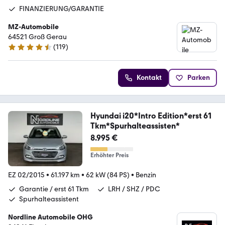
FINANZIERUNG/GARANTIE
MZ-Automobile
64521 Groß Gerau
(
119
)
4.6 Sterne
Kontakt
Parken
Hyundai i20*Intro Edition*erst 61
Tkm*Spurhalteassisten*
8.995 €
Erhöhter Preis
EZ 02/2015
•
61.197 km
•
62 kW (84 PS)
•
Benzin
Garantie / erst 61 Tkm
LRH / SHZ / PDC
Spurhalteassistent
Nordline Automobile OHG