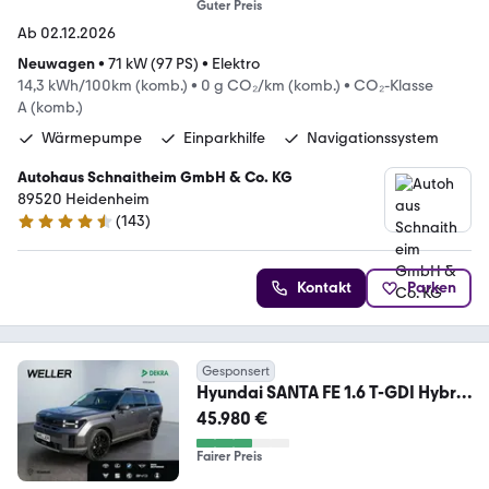
Guter Preis
Ab 02.12.2026
Neuwagen
•
71 kW (97 PS)
•
Elektro
14,3 kWh/100km (komb.)
•
0 g CO₂/km (komb.)
•
CO₂-Klasse
A (komb.)
Wärmepumpe
Einparkhilfe
Navigationssystem
Autohaus Schnaitheim GmbH & Co. KG
89520 Heidenheim
(
143
)
4.5 Sterne
Kontakt
Parken
Gesponsert
Hyundai SANTA FE 1.6 T-GDI Hybrid
4WD Intro Edition*BOSE
45.980 €
Fairer Preis