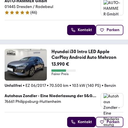
AUTO-HAMMER GmbH
01445 Dresden / Radebeul
(
46
)
5 Sterne
Kontakt
Parken
Hyundai i30 Intro LED Apple
CarPlay Android Auto Mehrzon
13.990 €
Fairer Preis
Unfallfrei
•
EZ 06/2017
•
70.500 km
•
103 kW (140 PS)
•
Benzin
Autohaus Zondler - Eine Niederlassung der S&G
Mobility GmbH
76661 Philippsburg-Huttenheim
Kontakt
Parken