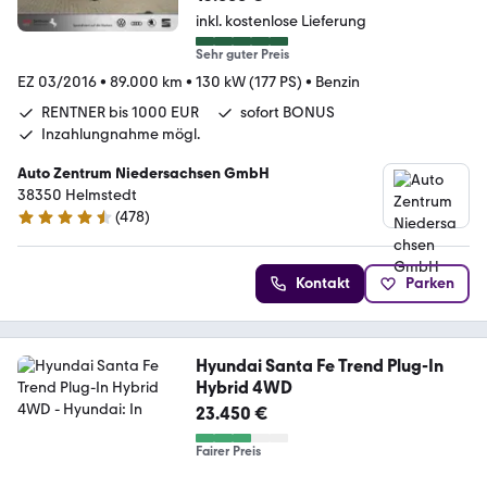
inkl. kostenlose Lieferung
Sehr guter Preis
EZ 03/2016
•
89.000 km
•
130 kW (177 PS)
•
Benzin
RENTNER bis 1000 EUR
sofort BONUS
Inzahlungnahme mögl.
Auto Zentrum Niedersachsen GmbH
38350 Helmstedt
(
478
)
4.5 Sterne
Kontakt
Parken
Hyundai Santa Fe Trend Plug-In
Hybrid 4WD
23.450 €
Fairer Preis