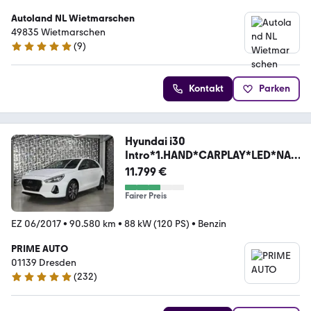
Autoland NL Wietmarschen
49835 Wietmarschen
(
9
)
5 Sterne
Kontakt
Parken
Hyundai i30
Intro*1.HAND*CARPLAY*LED*NAV
I*WINTERPAKET*
11.799 €
Fairer Preis
EZ 06/2017
•
90.580 km
•
88 kW (120 PS)
•
Benzin
PRIME AUTO
01139 Dresden
(
232
)
4.8 Sterne