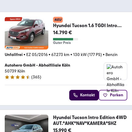
NEU
Hyundai Tucson 1.6 TGDI Intro
Edition 2WD*NAVI*TEMPO*PDC
14.790 €
Guter Preis
Unfallfrei
•
EZ 05/2016
•
67.273 km
•
130 kW (177 PS)
•
Benzin
Autohero GmbH - Abholfiliale Köln
50739 Köln
(
365
)
4.6 Sterne
Kontakt
Parken
Hyundai Tucson Intro Edition 4WD
AUT.°AHK°NAV°KAMERA°SHZ
15.990 €