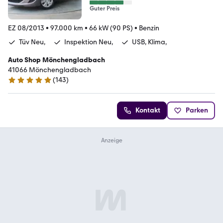
Guter Preis
EZ 08/2013
•
97.000 km
•
66 kW (90 PS)
•
Benzin
Tüv Neu,
Inspektion Neu,
USB, Klima,
Auto Shop Mönchengladbach
41066 Mönchengladbach
(
143
)
4.9 Sterne
Kontakt
Parken