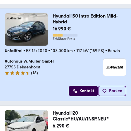
Hyundai i30 Intro Edition Mild-
Hybrid
16.990 €
Erhöhter Preis
Unfallfrei
•
EZ 12/2020
•
108.000 km
•
117 kW (159 PS)
•
Benzin
Autohaus W.Müller GmbH
27755 Delmenhorst
(
18
)
4.3 Sterne
Kontakt
Parken
Hyundai i20
Classic*HU/AU/INSP.NEU*
6.290 €