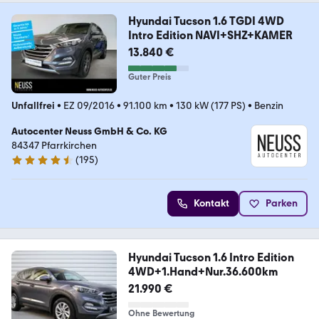
Hyundai Tucson 1.6 TGDI 4WD
Intro Edition NAVI+SHZ+KAMER
13.840 €
Guter Preis
Unfallfrei
•
EZ 09/2016
•
91.100 km
•
130 kW (177 PS)
•
Benzin
Autocenter Neuss GmbH & Co. KG
84347 Pfarrkirchen
(
195
)
4.5 Sterne
Kontakt
Parken
Hyundai Tucson 1.6 Intro Edition
4WD+1.Hand+Nur.36.600km
21.990 €
Ohne Bewertung