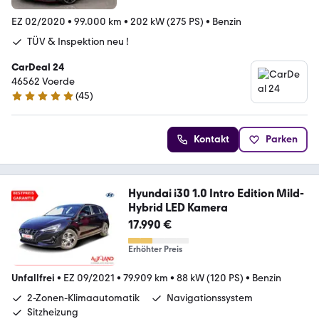
EZ 02/2020
•
99.000 km
•
202 kW (275 PS)
•
Benzin
TÜV & Inspektion neu !
CarDeal 24
46562 Voerde
(
45
)
4.9 Sterne
Kontakt
Parken
Hyundai i30 1.0 Intro Edition Mild-
Hybrid LED Kamera
17.990 €
Erhöhter Preis
Unfallfrei
•
EZ 09/2021
•
79.909 km
•
88 kW (120 PS)
•
Benzin
2-Zonen-Klimaautomatik
Navigationssystem
Sitzheizung