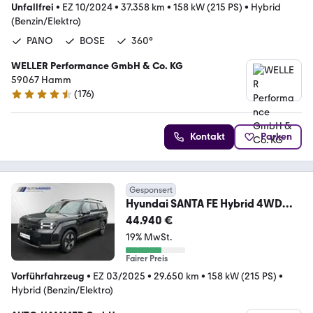
Unfallfrei
•
EZ 10/2024
•
37.358 km
•
158 kW (215 PS)
•
Hybrid
(Benzin/Elektro)
PANO
BOSE
360°
WELLER Performance GmbH & Co. KG
59067 Hamm
(
176
)
4.6 Sterne
Kontakt
Parken
Gesponsert
Hyundai SANTA FE Hybrid 4WD
SIGNATURE INTRO-Ed. inkl.WR
44.940 €
19% MwSt.
Fairer Preis
Vorführfahrzeug
•
EZ 03/2025
•
29.650 km
•
158 kW (215 PS)
•
Hybrid (Benzin/Elektro)