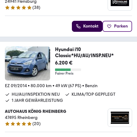
24941 Flensburg
(
38
)
4.9 Sterne
Kontakt
Parken
Hyundai i10
Classic*HU/AU/INSP.NEU*
6.200 €
Fairer Preis
EZ 09/2014
•
80.000 km
•
49 kW (67 PS)
•
Benzin
HU/AU/INSPEKTION NEU
KLIMA/TOP GEPFLEGT
1 JAHR GEWÄHRLEISTUNG
AUTOHAUS KÖNIG RHEINBERG
47495 Rheinberg
(
20
)
4.9 Sterne