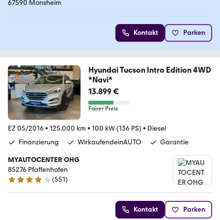
67590 Monsheim
Kontakt
Parken
Hyundai Tucson Intro Edition 4WD
*Navi*
13.899 €
Fairer Preis
EZ 05/2016
•
125.000 km
•
100 kW (136 PS)
•
Diesel
Finanzierung
WirkaufendeinAUTO
Garantie
MYAUTOCENTER OHG
85276 Pfaffenhofen
(
551
)
4.2 Sterne
Kontakt
Parken