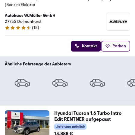
(Benzin/Elektro)
Autohaus W.Müller GmbH
27755 Delmenhorst
(
18
)
4.3 Sterne
Kontakt
Parken
Ähnliche Fahrzeuge des Anbieters
Hyundai Tucson 1.6 Turbo Intro
Edit RENTNER aufgepasst
Lieferung möglich
13.888 €