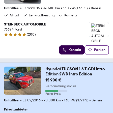
Unfallfrei
•
EZ 12/2015
•
36.600 km
•
130 kW (177 PS)
•
Benzin
Allrad
Lenkradheizung
Kamera
STEINBECK AUTOMOBILE
76694 Forst
(
200
)
4.8 Sterne
Kontakt
Parken
Hyundai TUCSON 1.6 T-GDI Intro
Edition 2WD Intro Edition
15.900 €
Verhandlungsbasis
Fairer Preis
Unfallfrei
•
EZ 09/2016
•
70.000 km
•
130 kW (177 PS)
•
Benzin
Privatanbieter