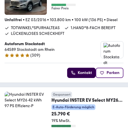
Fairer Preis
Unfallfrei
•
EZ 03/2016
•
103.800 km
•
100 kW (136 PS)
•
Diesel
TOTWINKEL°SPURHALTEAS
1.HAND°8-FACH BEREIFT
LÜCKENLOSES SCHECKHEFT
Autoforum Stockstadt
64589 Stockstadt am Rhein
(
309
)
4.8 Sterne
Kontakt
Parken
Gesponsert
Hyundai INSTER EV Select MY26
42 kWh 97 PS Effizienz-P
E-Auto-Förderung möglich
25.790 €
19% MwSt.