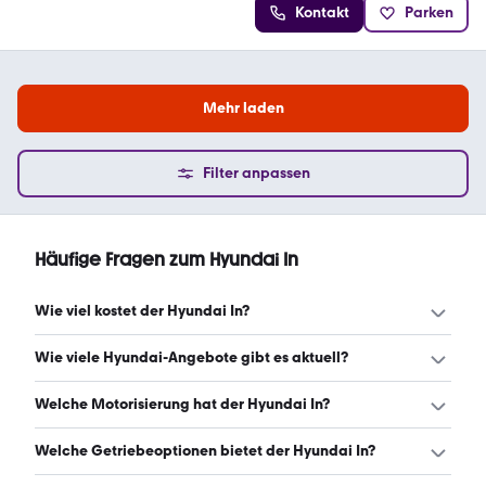
Kontakt
Parken
Mehr laden
Filter anpassen
Häufige Fragen zum Hyundai In
Wie viel kostet der Hyundai In?
Ein guter Preis für einen Hyundai In liegt zwischen 20.940
Wie viele Hyundai-Angebote gibt es aktuell?
€ und 32.499 €. Leasingangebote starten ab 142 €
monatlich. (Stand: 8.8.2026)
Es gibt insgesamt 1.963 Hyundai bei mobile.de, davon
Welche Motorisierung hat der Hyundai In?
1.499 Gebraucht- und 464 Neuwagen. (Stand: 8.8.2026)
Der Hyundai In hat Leistungen zwischen 87 und 288 PS.
Welche Getriebeoptionen bietet der Hyundai In?
(Stand: 8.8.2026)