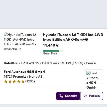
Hyundai Tucson 1.6 T-GDI Aut 4WD
Intro Edition AHK+Kam+G
14.440 €
Guter Preis
Unfallfrei
•
EZ 03/2016
•
114.101 km
•
130 kW (177 PS)
•
Benzin
Ford Autohaus H&H GmbH
14727 Premnitz / Nahe A2
(
1285
)
4.9 Sterne
Kontakt
Parken