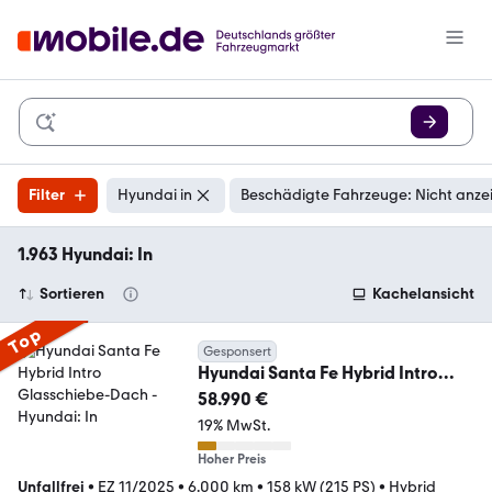
Filter
Hyundai in
Beschädigte Fahrzeuge: Nicht anze
1.963 Hyundai: In
Sortieren
Kachelansicht
Top
Gesponsert
Hyundai Santa Fe Hybrid Intro
Glasschiebe-Dach
58.990 €
19% MwSt.
Hoher Preis
Unfallfrei
•
EZ 11/2025
•
6.000 km
•
158 kW (215 PS)
•
Hybrid