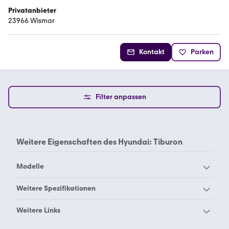
Privatanbieter
23966 Wismar
Kontakt
Parken
Filter anpassen
Weitere Eigenschaften des
Hyundai: Tiburon
Modelle
Hyundai Accent
Hyundai Atos
Weitere Spezifikationen
Hyundai BAYON
Hyundai Coupe
Hyundai 1.6
Hyundai Advantage
Weitere Links
Hyundai Elantra
Hyundai Galloper
Hyundai Edition 20
Hyundai H300