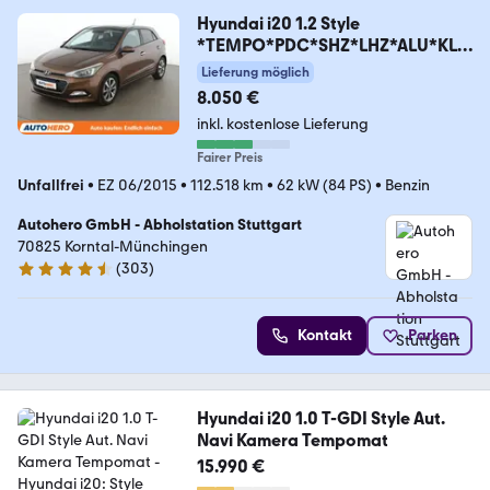
Hyundai i20 1.2 Style
*TEMPO*PDC*SHZ*LHZ*ALU*KLI
MA*PANO*
Lieferung möglich
8.050 €
inkl. kostenlose Lieferung
Fairer Preis
Unfallfrei
•
EZ 06/2015
•
112.518 km
•
62 kW (84 PS)
•
Benzin
Autohero GmbH - Abholstation Stuttgart
70825 Korntal-Münchingen
(
303
)
4.4 Sterne
Kontakt
Parken
Hyundai i20 1.0 T-GDI Style Aut.
Navi Kamera Tempomat
15.990 €