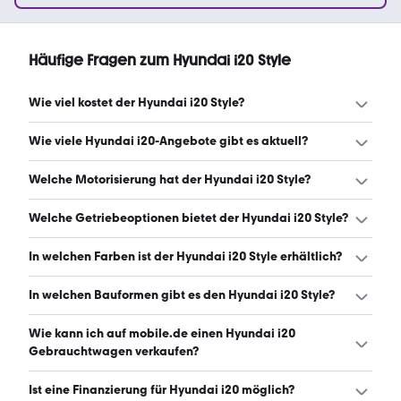
Häufige Fragen zum Hyundai i20 Style
Wie viel kostet der Hyundai i20 Style?
Ein guter Preis für einen Hyundai i20 Style liegt zwischen
Wie viele Hyundai i20-Angebote gibt es aktuell?
7.500 € und 12.990 €. (Stand: 6.8.2026)
Es gibt insgesamt 111 Hyundai i20 bei mobile.de, davon
Welche Motorisierung hat der Hyundai i20 Style?
109 Gebraucht- und 2 Neuwagen. (Stand: 6.8.2026)
Der Hyundai i20 Style hat Leistungen zwischen 75 und 120
Welche Getriebeoptionen bietet der Hyundai i20 Style?
PS. (Stand: 6.8.2026)
Der Hyundai i20 Style ist mit manuellem und
In welchen Farben ist der Hyundai i20 Style erhältlich?
automatischem Getriebe erhältlich. (Stand: 6.8.2026)
Den Hyundai i20 Style gibt es in folgenden Farben: weiß,
In welchen Bauformen gibt es den Hyundai i20 Style?
schwarz, grau, blau, rot, silber, grün, orange, braun, gold
und gelb. Die häufigste Farbe ist weiß. (Stand: 6.8.2026)
Den Hyundai i20 Style gibt es in folgenden Bauformen:
Wie kann ich auf mobile.de einen Hyundai i20
Kleinwagen und Limousine. (Stand: 6.8.2026)
Gebrauchtwagen verkaufen?
Alle Informationen zum Verkauf an mobile.de-
Ist eine Finanzierung für Hyundai i20 möglich?