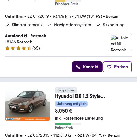
Erhöhter Preis
Unfallfrei
•
EZ 01/2019
•
63.176 km
•
74 kW (101 PS)
•
Benzin
Klimaautomatik
Navigationssystem
Sitzheizung
Autoland NL Rostock
18146 Rostock
(
65
)
4.6 Sterne
Kontakt
Parken
Gesponsert
Hyundai i20 1.2 Style
*TEMPO*PDC*SHZ*LHZ*ALU*KLI
Lieferung möglich
MA*PANO*
8.050 €
inkl. kostenlose Lieferung
Fairer Preis
Unfallfrei
•
EZ 06/2015
•
112.518 km
•
62 kW (84 PS)
•
Benzin