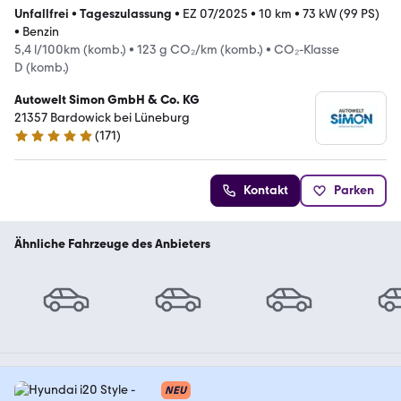
Unfallfrei
•
Tageszulassung
•
EZ 07/2025
•
10 km
•
73 kW (99 PS)
•
Benzin
5,4 l/100km (komb.)
•
123 g CO₂/km (komb.)
•
CO₂-Klasse
D (komb.)
Autowelt Simon GmbH & Co. KG
21357 Bardowick bei Lüneburg
(
171
)
5 Sterne
Kontakt
Parken
Ähnliche Fahrzeuge des Anbieters
NEU