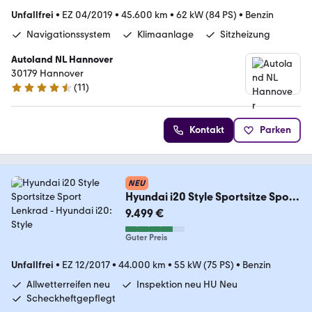
Unfallfrei
•
EZ 04/2019
•
45.600 km
•
62 kW (84 PS)
•
Benzin
Navigationssystem
Klimaanlage
Sitzheizung
Autoland NL Hannover
30179 Hannover
(
11
)
4.7 Sterne
Kontakt
Parken
NEU
Hyundai i20 Style Sportsitze Sport
Lenkrad
9.499 €
Guter Preis
Unfallfrei
•
EZ 12/2017
•
44.000 km
•
55 kW (75 PS)
•
Benzin
Allwetterreifen neu
Inspektion neu HU Neu
Scheckheftgepflegt