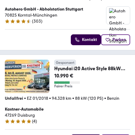
Autohero GmbH - Abholstation Stuttgart
70825 Korntal-Münchingen
(
303
)
4.4 Sterne
Kontakt
Parken
Gesponsert
Hyundai i20 Active Style 88kW
(120PS) 6-Gang, Kamera
10.990 €
Fairer Preis
Unfallfrei
•
EZ 01/2018
•
94.328 km
•
88 kW (120 PS)
•
Benzin
Kastner-Automobile
47269 Duisburg
(
4
)
5 Sterne