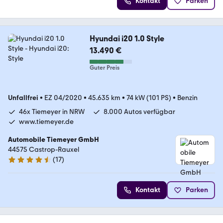
Kontakt
Parken
Hyundai i20 1.0 Style
13.490 €
Guter Preis
Unfallfrei
•
EZ 04/2020
•
45.635 km
•
74 kW (101 PS)
•
Benzin
46x Tiemeyer in NRW
8.000 Autos verfügbar
www.tiemeyer.de
Automobile Tiemeyer GmbH
44575 Castrop-Rauxel
(
17
)
4.6 Sterne
Kontakt
Parken