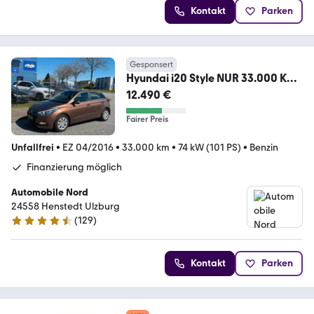
Kontakt
Parken
Gesponsert
Hyundai i20 Style NUR 33.000 KM
TOP GEP. + GARANTIE
12.490 €
Fairer Preis
Unfallfrei
•
EZ 04/2016
•
33.000 km
•
74 kW (101 PS)
•
Benzin
Finanzierung möglich
Automobile Nord
24558 Henstedt Ulzburg
(
129
)
4.6 Sterne
Kontakt
Parken