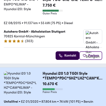
MA*
7.750 €
Guter Preis
EZ 08/2015
•
91.137 km
•
55 kW (75 PS)
•
Diesel
Autohero GmbH - Abholstation Stuttgart
70825 Korntal-Münchingen
(
303
)
4.4 Sterne
Kontakt
Parken
Hyundai i20 1.0 TGDI Style
*TEMPO*PDC*SHZ*LHZ*CAM*KLI
MA*
10.670 €
Fairer Preis
Unfallfrei
•
EZ 01/2020
•
87.804 km
•
74 kW (101 PS)
•
Benzin