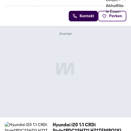
4.7 Sterne
Kontakt
Parken
Hyundai i20 1.1 CRDi
Style*PDC*SHZ*LHZ*TEMPO*KLI