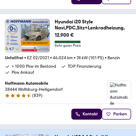
Hyundai i20 Style
Navi,PDC,Sitz+Lenkradheizung,
12.900 €
Sehr guter Preis
Unfallfrei
•
EZ 02/2021
•
46.024 km
•
74 kW (101 PS)
•
Benzin
> 1000 Pkw im Bestand
TOP Finanzierung
Pkw Ankauf
Hoffmann Automobile
38444 Wolfsburg-Heiligendorf
(
839
)
4.4 Sterne
Kontakt
Parken