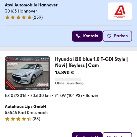
Atwi Automobile Hannover
30163 Hannover
(
259
)
5 Sterne
Kontakt
Parken
Hyundai i20 blue 1.0 T-GDI Style |
Navi | Keyless | Cam
13.890 €
Ohne Bewertung
EZ 07/2016
•
70.600 km
•
74 kW (101 PS)
•
Benzin
Autohaus Lips GmbH
55545 Bad Kreuznach
(
85
)
4.5 Sterne