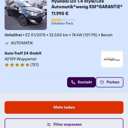
Hyundai i20 1.4 Style/Life
Automatik*wenig KM*GARANTIE*
11.990 €
Erhöhter Preis
Unfallfrei
•
EZ 01/2015
•
32.500 km
•
74 kW (101 PS)
•
Benzin
AUTOMATIK
Auto-Treff 24 GmbH
42109 Wuppertal
(
151
)
5 Sterne
Kontakt
Parken
Mehr laden
Filter anpassen