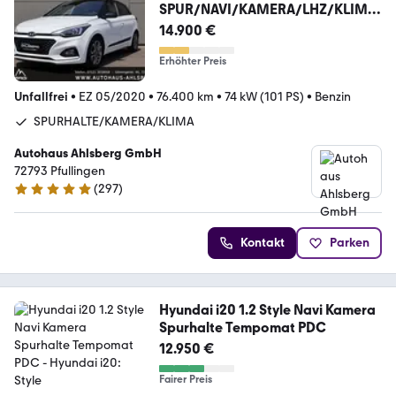
SPUR/NAVI/KAMERA/LHZ/KLIMA
/TEMPO./DAB
14.900 €
Erhöhter Preis
Unfallfrei
•
EZ 05/2020
•
76.400 km
•
74 kW (101 PS)
•
Benzin
SPURHALTE/KAMERA/KLIMA
Autohaus Ahlsberg GmbH
72793 Pfullingen
(
297
)
4.8 Sterne
Kontakt
Parken
Hyundai i20 1.2 Style Navi Kamera
Spurhalte Tempomat PDC
12.950 €
Fairer Preis