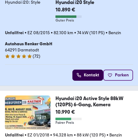
Hyundai i20 Style
10.890 €
Guter Preis
Unfallfrei
•
EZ 08/2015
•
82.100 km
•
74 kW (101 PS)
•
Benzin
Autohaus Renker GmbH
64291 Darmstadt
(
72
)
5 Sterne
Kontakt
Parken
Hyundai i20 Active Style 88kW
(120PS) 6-Gang, Kamera
10.990 €
Fairer Preis
Unfallfrei
•
EZ 01/2018
•
94.328 km
•
88 kW (120 PS)
•
Benzin