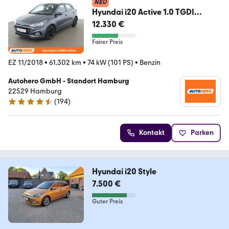
NEU
Hyundai i20 Active 1.0 TGDI
Style*TEMPO*PDC*SHZ*KLIMA*
12.330 €
Fairer Preis
EZ 11/2018
•
61.302 km
•
74 kW (101 PS)
•
Benzin
Autohero GmbH - Standort Hamburg
22529 Hamburg
(
194
)
4.6 Sterne
Kontakt
Parken
Hyundai i20 Style
7.500 €
Guter Preis