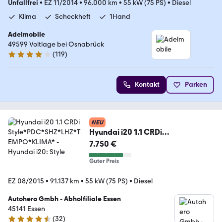
Unfallfrei
•
EZ 11/2014
•
96.000 km
•
55 kW (75 PS)
•
Diesel
Klima
Scheckheft
1Hand
Adelmobile
49599 Voltlage bei Osnabrück
(
119
)
3.8 Sterne
Kontakt
Parken
NEU
Hyundai i20 1.1 CRDi
Style*PDC*SHZ*LHZ*TEMPO*KLI
7.750 €
MA*
Guter Preis
EZ 08/2015
•
91.137 km
•
55 kW (75 PS)
•
Diesel
Autohero Gmbh - Abholfiliale Essen
45141 Essen
(
32
)