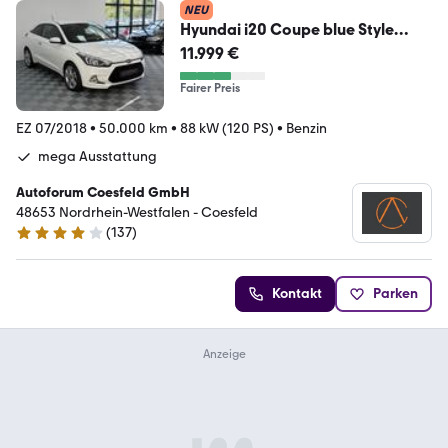
NEU
Hyundai i20 Coupe blue Style
Zustand & Historie perfekt
11.999 €
Fairer Preis
EZ 07/2018
•
50.000 km
•
88 kW (120 PS)
•
Benzin
mega Ausstattung
Autoforum Coesfeld GmbH
48653 Nordrhein-Westfalen - Coesfeld
(
137
)
4.2 Sterne
Kontakt
Parken