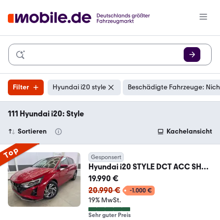
Filter
Hyundai i20 style
Beschädigte Fahrzeuge: Nich
111 Hyundai i20: Style
Sortieren
Kachelansicht
Top
Gesponsert
Hyundai i20 STYLE DCT ACC SHZ
NAVI RFK 1.0 T-GDi DCT ...
19.990 €
20.990 €
-1.000 €
19% MwSt.
Sehr guter Preis