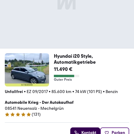
Hyundai i20 Style,
Automatikgetriebe
11.490 €
Guter Preis
Unfallfrei
•
EZ 09/2017
•
85.600 km
•
74 kW (101 PS)
•
Benzin
Automobile Krieg - Der Autokaufhof
08541 Neuensalz - Mechelgrün
(
131
)
4.8 Sterne
Kontakt
Parken