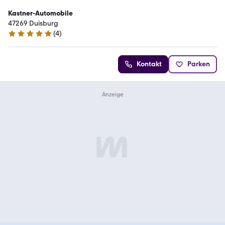
Kastner-Automobile
47269 Duisburg
(
4
)
5 Sterne
Kontakt
Parken