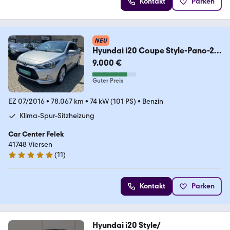
Kontakt
Parken
NEU
Hyundai i20 Coupe Style-Pano-2X
PDC-Spur-Klima
9.000 €
Guter Preis
EZ 07/2016
•
78.067 km
•
74 kW (101 PS)
•
Benzin
Klima-Spur-Sitzheizung
Car Center Felek
41748 Viersen
(
11
)
5 Sterne
Kontakt
Parken
Hyundai i20 Style/