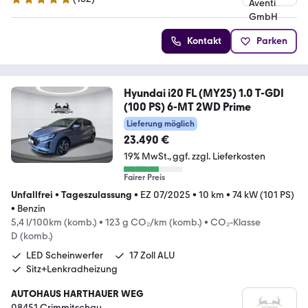
4.8 Sterne
Kontakt
Parken
Hyundai i20 FL (MY25) 1.0 T-GDI
(100 PS) 6-MT 2WD Prime
Lieferung möglich
23.490 €
19% MwSt.
ggf. zzgl. Lieferkosten
Fairer Preis
Unfallfrei
•
Tageszulassung
•
EZ 07/2025
•
10 km
•
74 kW (101 PS)
•
Benzin
5,4 l/100km (komb.)
•
123 g CO₂/km (komb.)
•
CO₂-Klasse
D (komb.)
LED Scheinwerfer
17 Zoll ALU
Sitz+Lenkradheizung
AUTOHAUS HARTHAUER WEG
08451 Crimmitschau