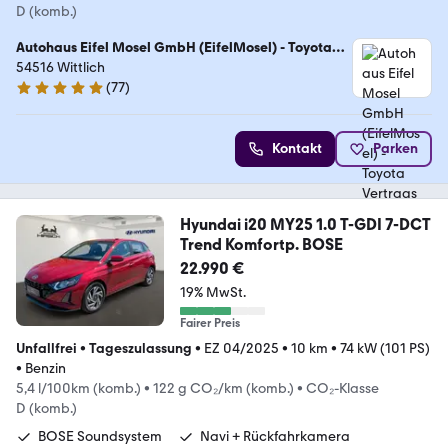
D (komb.)
Autohaus Eifel Mosel GmbH (EifelMosel) - Toyota
Vertragshändler
54516 Wittlich
(
77
)
5 Sterne
Kontakt
Parken
Hyundai i20 MY25 1.0 T-GDI 7-DCT
Trend Komfortp. BOSE
22.990 €
19% MwSt.
Fairer Preis
Unfallfrei
•
Tageszulassung
•
EZ 04/2025
•
10 km
•
74 kW (101 PS)
•
Benzin
5,4 l/100km (komb.)
•
122 g CO₂/km (komb.)
•
CO₂-Klasse
D (komb.)
BOSE Soundsystem
Navi + Rückfahrkamera