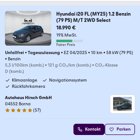
Hyundai i20 FL (MY25) 1.2 Benzin
(79 PS) M/T 2WD Select
18.990 €
19% MwSt.
Fairer Preis
Unfallfrei
•
Tageszulassung
•
EZ 04/2025
•
10 km
•
58 kW (79 PS)
•
Benzin
5,3 l/100km (komb.)
•
121 g CO₂/km (komb.)
•
CO₂-Klasse
D (komb.)
Klimaanlage
Navigationssystem
Rückfahrkamera
Autohaus Hirsch GmbH
04552 Borna
(
57
)
5 Sterne
Kontakt
Parken