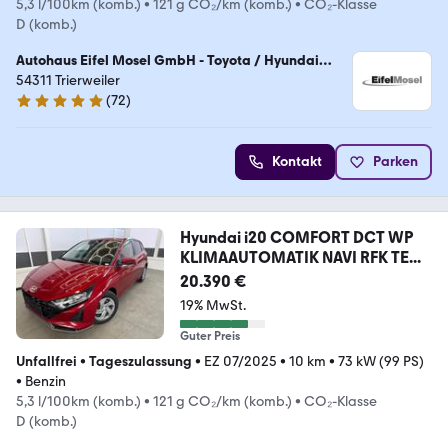
5,3 l/100km (komb.)
•
121 g CO₂/km (komb.)
•
CO₂-Klasse
D (komb.)
Autohaus Eifel Mosel GmbH - Toyota / Hyundai
Vertragshändler
54311 Trierweiler
(
72
)
4.8 Sterne
Kontakt
Parken
Hyundai i20 COMFORT DCT WP
KLIMAAUTOMATIK NAVI RFK TE...
20.390 €
19% MwSt.
Guter Preis
Unfallfrei
•
Tageszulassung
•
EZ 07/2025
•
10 km
•
73 kW (99 PS)
•
Benzin
5,3 l/100km (komb.)
•
121 g CO₂/km (komb.)
•
CO₂-Klasse
D (komb.)