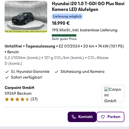
Hyundai i20 1.0 T-GDI GO Plus Navi
Kamera LED Alufelgen
Lieferung möglich
18.990 €
19% MwSt.
inkl. kostenlose Lieferung
Sehr guter Preis
Unfallfrei
•
Tageszulassung
•
EZ 07/2024
•
20 km
•
74 kW (101 PS)
•
Benzin
5,2 l/100km (komb.)
•
121 g CO₂/km (komb.)
•
CO₂-Klasse
D (komb.)
5J. Hyundai Garantie
Sitzheizung und Kamera
Sofort verfügbar!
Carpoint GmbH
59269 Beckum
(
37
)
4.6 Sterne
Kontakt
Parken