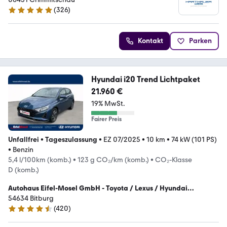
(
326
)
4.9 Sterne
Kontakt
Parken
Hyundai i20 Trend Lichtpaket
21.960 €
19% MwSt.
Fairer Preis
Unfallfrei
•
Tageszulassung
•
EZ 07/2025
•
10 km
•
74 kW (101 PS)
•
Benzin
5,4 l/100km (komb.)
•
123 g CO₂/km (komb.)
•
CO₂-Klasse
D (komb.)
Autohaus Eifel-Mosel GmbH - Toyota / Lexus / Hyundai
Vertragshändler
54634 Bitburg
(
420
)
4.4 Sterne