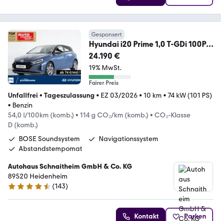
Gesponsert
Hyundai i20 Prime 1,0 T-GDi 100PS
DCT Licht-P Ass-P uvm.
24.190 €
19% MwSt.
Fairer Preis
Unfallfrei
•
Tageszulassung
•
EZ 03/2026
•
10 km
•
74 kW (101 PS)
•
Benzin
54,0 l/100km (komb.)
•
114 g CO₂/km (komb.)
•
CO₂-Klasse
D (komb.)
BOSE Soundsystem
Navigationssystem
Abstandstempomat
Autohaus Schnaitheim GmbH & Co. KG
89520 Heidenheim
(
143
)
4.5 Sterne
Kontakt
Parken