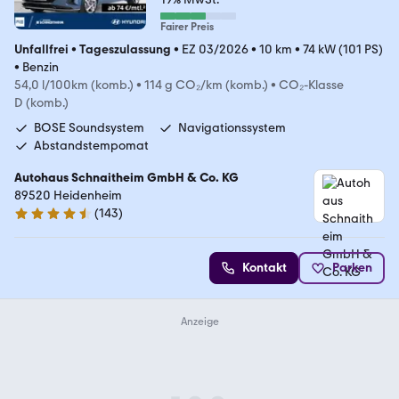
Fairer Preis
Unfallfrei
•
Tageszulassung
•
EZ 03/2026
•
10 km
•
74 kW (101 PS)
•
Benzin
54,0 l/100km (komb.)
•
114 g CO₂/km (komb.)
•
CO₂-Klasse
D (komb.)
BOSE Soundsystem
Navigationssystem
Abstandstempomat
Autohaus Schnaitheim GmbH & Co. KG
89520 Heidenheim
(
143
)
4.5 Sterne
Kontakt
Parken