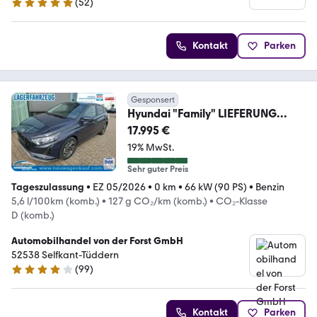
(
52
)
5 Sterne
Kontakt
Parken
Gesponsert
Hyundai "Family" LIEFERUNG
KOSTENLOS! 1.0 T-GDI 90PS,...
17.995 €
19% MwSt.
Sehr guter Preis
Tageszulassung
•
EZ 05/2026
•
0 km
•
66 kW (90 PS)
•
Benzin
5,6 l/100km (komb.)
•
127 g CO₂/km (komb.)
•
CO₂-Klasse
D (komb.)
Automobilhandel von der Forst GmbH
52538 Selfkant-Tüddern
(
99
)
4.2 Sterne
Kontakt
Parken