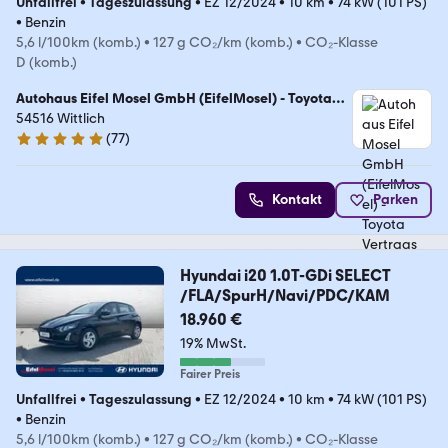
Unfallfrei
•
Tageszulassung
•
EZ 12/2024
•
10 km
•
74 kW (101 PS)
•
Benzin
5,6 l/100km (komb.)
•
127 g CO₂/km (komb.)
•
CO₂-Klasse
D (komb.)
Autohaus Eifel Mosel GmbH (EifelMosel) - Toyota
Vertragshändler
54516 Wittlich
(
77
)
5 Sterne
Kontakt
Parken
Hyundai i20 1.0T-GDi SELECT
/FLA/SpurH/Navi/PDC/KAM
18.960 €
19% MwSt.
Fairer Preis
Unfallfrei
•
Tageszulassung
•
EZ 12/2024
•
10 km
•
74 kW (101 PS)
•
Benzin
5,6 l/100km (komb.)
•
127 g CO₂/km (komb.)
•
CO₂-Klasse