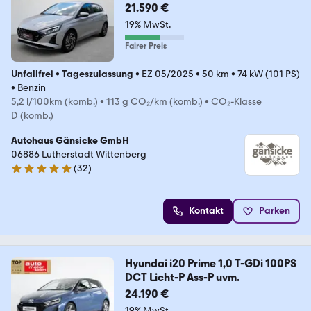
21.590 €
19% MwSt.
Fairer Preis
Unfallfrei
•
Tageszulassung
•
EZ 05/2025
•
50 km
•
74 kW (101 PS)
•
Benzin
5,2 l/100km (komb.)
•
113 g CO₂/km (komb.)
•
CO₂-Klasse
D (komb.)
Autohaus Gänsicke GmbH
06886 Lutherstadt Wittenberg
(
32
)
5 Sterne
Kontakt
Parken
Hyundai i20 Prime 1,0 T-GDi 100PS
DCT Licht-P Ass-P uvm.
24.190 €
19% MwSt.