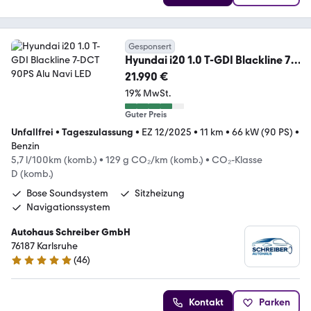
Gesponsert
Hyundai i20 1.0 T-GDI Blackline 7-
DCT 90PS Alu Navi LED
21.990 €
19% MwSt.
Guter Preis
Unfallfrei
•
Tageszulassung
•
EZ 12/2025
•
11 km
•
66 kW (90 PS)
•
Benzin
5,7 l/100km (komb.)
•
129 g CO₂/km (komb.)
•
CO₂-Klasse
D (komb.)
Bose Soundsystem
Sitzheizung
Navigationssystem
Autohaus Schreiber GmbH
76187 Karlsruhe
(
46
)
4.8 Sterne
Kontakt
Parken