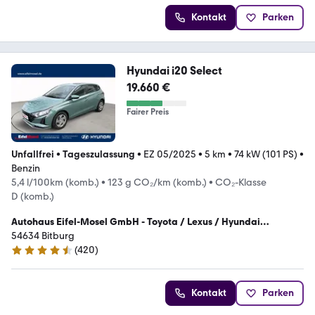
Kontakt
Parken
Hyundai i20 Select
19.660 €
Fairer Preis
Unfallfrei
•
Tageszulassung
•
EZ 05/2025
•
5 km
•
74 kW (101 PS)
•
Benzin
5,4 l/100km (komb.)
•
123 g CO₂/km (komb.)
•
CO₂-Klasse
D (komb.)
Autohaus Eifel-Mosel GmbH - Toyota / Lexus / Hyundai
Vertragshändler
54634 Bitburg
(
420
)
4.4 Sterne
Kontakt
Parken