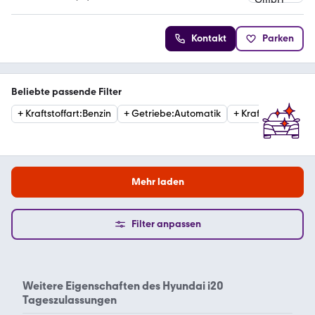
5 Sterne
Kontakt
Parken
Beliebte passende Filter
+
Kraftstoffart
:
Benzin
+
Getriebe
:
Automatik
+
Kraftstoffart
:
Die
Mehr laden
Filter anpassen
Weitere Eigenschaften des
Hyundai i20
Tageszulassungen