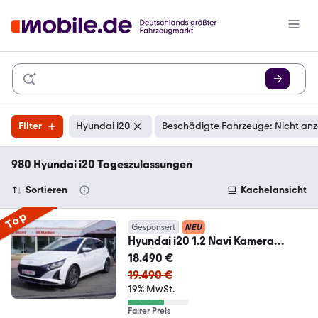
Filter
Hyundai i20
Beschädigte Fahrzeuge: Nicht an
980 Hyundai i20 Tageszulassungen
Sortieren
Kachelansicht
Top
Gesponsert
NEU
Hyundai i20 1.2 Navi Kamera
Tempomat
18.490 €
19.490 €
19% MwSt.
Fairer Preis