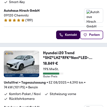
Smart-Key
Autohaus Hirsch GmbH
09120 Chemnitz
(
189
)
4.8 Sterne
Kontakt
Parken
Hyundai i20 Trend
*SHZ*LHZ*RFK*Navi*LED-
TAG*DAB*PDC*Klim
18.849 €
19% MwSt.
Guter Preis
Unfallfrei
•
Tageszulassung
•
EZ 08/2025
•
4.390 km
•
74 kW (101 PS)
•
Benzin
Komfort-Paket / Navi
Sitzheizung vorne
Rückfahrkamera