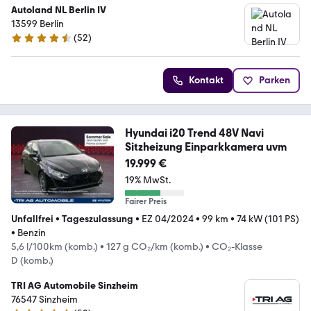
Autoland NL Berlin IV
13599 Berlin
(
52
)
4.4 Sterne
Kontakt
Parken
Hyundai i20 Trend 48V Navi
Sitzheizung Einparkkamera uvm
19.999 €
19% MwSt.
Fairer Preis
Unfallfrei
•
Tageszulassung
•
EZ 04/2024
•
99 km
•
74 kW (101 PS)
•
Benzin
5,6 l/100km (komb.)
•
127 g CO₂/km (komb.)
•
CO₂-Klasse
D (komb.)
TRI AG Automobile Sinzheim
76547 Sinzheim