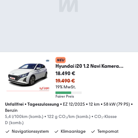
NEU
Hyundai i20 1.2 Navi Kamera
Tempomat
18.490 €
19.490 €
19% MwSt.
Fairer Preis
Unfallfrei
•
Tageszulassung
•
EZ 12/2025
•
12 km
•
58 kW (79 PS)
•
Benzin
5,4 l/100km (komb.)
•
122 g CO₂/km (komb.)
•
CO₂-Klasse
D (komb.)
Navigationssystem
Klimaanlage
Tempomat