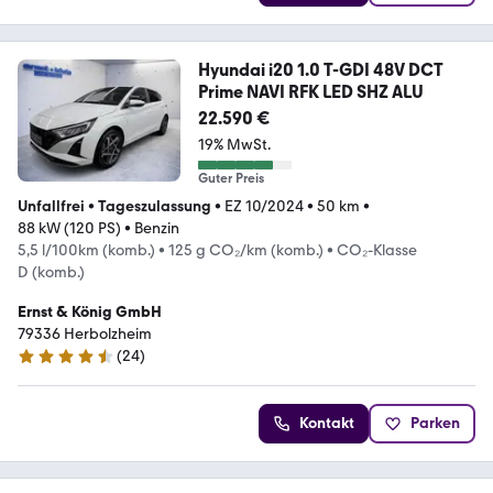
Hyundai i20 1.0 T-GDI 48V DCT
Prime NAVI RFK LED SHZ ALU
22.590 €
19% MwSt.
Guter Preis
Unfallfrei
•
Tageszulassung
•
EZ 10/2024
•
50 km
•
88 kW (120 PS)
•
Benzin
5,5 l/100km (komb.)
•
125 g CO₂/km (komb.)
•
CO₂-Klasse
D (komb.)
Ernst & König GmbH
79336 Herbolzheim
(
24
)
4.3 Sterne
Kontakt
Parken