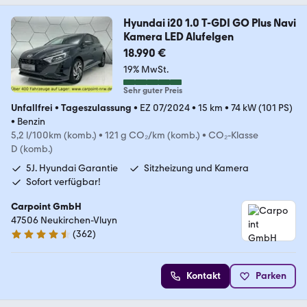
Hyundai i20 1.0 T-GDI GO Plus Navi
Kamera LED Alufelgen
18.990 €
19% MwSt.
Sehr guter Preis
Unfallfrei
•
Tageszulassung
•
EZ 07/2024
•
15 km
•
74 kW (101 PS)
•
Benzin
5,2 l/100km (komb.)
•
121 g CO₂/km (komb.)
•
CO₂-Klasse
D (komb.)
5J. Hyundai Garantie
Sitzheizung und Kamera
Sofort verfügbar!
Carpoint GmbH
47506 Neukirchen-Vluyn
(
362
)
4.5 Sterne
Kontakt
Parken