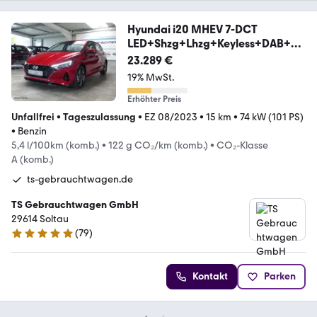
Hyundai i20 MHEV 7-DCT
LED+Shzg+Lhzg+Keyless+DAB+C
AM
23.289 €
19% MwSt.
Erhöhter Preis
Unfallfrei
•
Tageszulassung
•
EZ 08/2023
•
15 km
•
74 kW (101 PS)
•
Benzin
5,4 l/100km (komb.)
•
122 g CO₂/km (komb.)
•
CO₂-Klasse
A (komb.)
ts-gebrauchtwagen.de
TS Gebrauchtwagen GmbH
29614 Soltau
(
79
)
4.9 Sterne
Kontakt
Parken