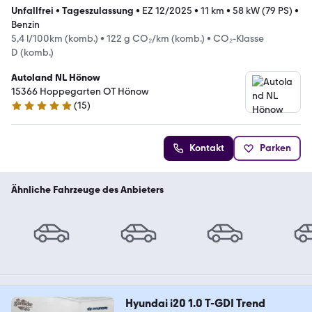
Unfallfrei
•
Tageszulassung
•
EZ 12/2025
•
11 km
•
58 kW (79 PS)
•
Benzin
5,4 l/100km (komb.)
•
122 g CO₂/km (komb.)
•
CO₂-Klasse
D (komb.)
Autoland NL Hönow
15366 Hoppegarten OT Hönow
(
15
)
5 Sterne
Kontakt
Parken
Ähnliche Fahrzeuge des Anbieters
Hyundai i20 1.0 T-GDI Trend