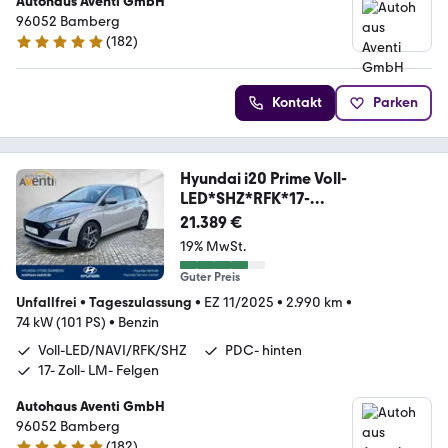
Autohaus Aventi GmbH
96052 Bamberg
(
182
)
4.8 Sterne
Kontakt
Parken
Hyundai i20 Prime Voll-
LED*SHZ*RFK*17-
Zoll*Navi*PDC*Klim
21.389 €
19% MwSt.
Guter Preis
Unfallfrei
•
Tageszulassung
•
EZ 11/2025
•
2.990 km
•
74 kW (101 PS)
•
Benzin
Voll-LED/NAVI/RFK/SHZ
PDC- hinten
17- Zoll- LM- Felgen
Autohaus Aventi GmbH
96052 Bamberg
(
182
)