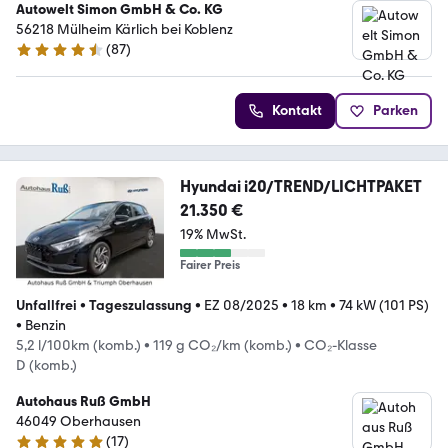
Autowelt Simon GmbH & Co. KG
56218 Mülheim Kärlich bei Koblenz
(
87
)
4.6 Sterne
Kontakt
Parken
Hyundai i20/TREND/LICHTPAKET
21.350 €
19% MwSt.
Fairer Preis
Unfallfrei
•
Tageszulassung
•
EZ 08/2025
•
18 km
•
74 kW (101 PS)
•
Benzin
5,2 l/100km (komb.)
•
119 g CO₂/km (komb.)
•
CO₂-Klasse
D (komb.)
Autohaus Ruß GmbH
46049 Oberhausen
(
17
)