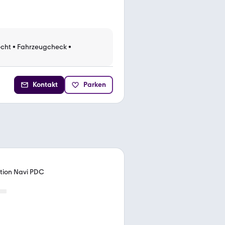
cht
•
Fahrzeugcheck
•
Kontakt
Parken
ition Navi PDC