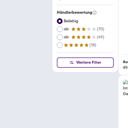
Händlerbewertung
Beliebig
ab
(
70
)
3 Sterne
ab
(
69
)
4 Sterne
(
18
)
ab
5 Sterne
Au
Weitere Filter
49