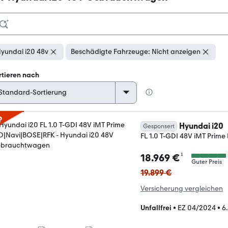
yundai i20 48v
Beschädigte Fahrzeuge: Nicht anzeigen
rtieren nach
p
Hyundai i20
Gesponsert
FL 1.0 T-GDI 48V iMT Prim
¹
18.969 €
Guter Preis
19.899 €
Versicherung vergleichen
Unfallfrei
•
EZ 04/2024
•
6