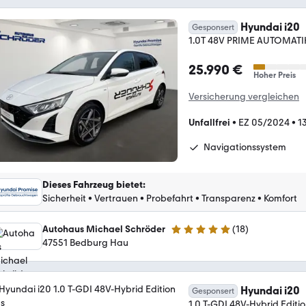
Hyundai i20
Gesponsert
1.0T 48V PRIME AUTOMATI
25.990 €
Hoher Preis
Versicherung vergleichen
Unfallfrei
•
EZ 05/2024
•
1
Navigationssystem
Dieses Fahrzeug bietet
:
Sicherheit
•
Vertrauen
•
Probefahrt
•
Transparenz
•
Komfort
Autohaus Michael Schröder
(
18
)
5 Sterne
47551 Bedburg Hau
Hyundai i20
Gesponsert
1.0 T-GDI 48V-Hybrid Editio