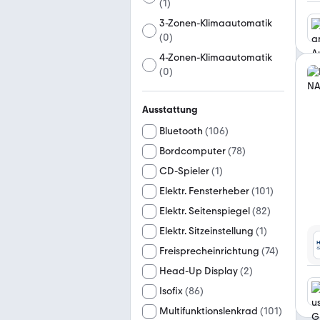
(
1
)
3-Zonen-Klimaautomatik
(
0
)
4-Zonen-Klimaautomatik
(
0
)
Ausstattung
Bluetooth
(
106
)
Bordcomputer
(
78
)
CD-Spieler
(
1
)
Elektr. Fensterheber
(
101
)
Elektr. Seitenspiegel
(
82
)
Elektr. Sitzeinstellung
(
1
)
Freisprecheinrichtung
(
74
)
Head-Up Display
(
2
)
Isofix
(
86
)
Multifunktionslenkrad
(
101
)