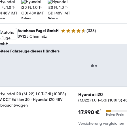
Autohaus Fugel GmbH
(
333
)
4.3 Sterne
09125 Chemnitz
itere Fahrzeuge dieses Händlers
Hyundai i20
(MJ22) 1.0 T-Gdi (100PS) 4
¹
17.990 €
Hoher Preis
Versicherung vergleichen