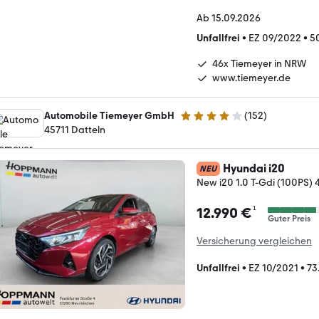
Ab 15.09.2026
Unfallfrei
•
EZ 09/2022
•
5
46x Tiemeyer in NRW
www.tiemeyer.de
Automobile Tiemeyer GmbH
(
152
)
3.8 Sterne
45711 Datteln
Hyundai i20
NEU
New i20 1.0 T-Gdi (100PS) 
¹
12.990 €
Guter Preis
Versicherung vergleichen
Unfallfrei
•
EZ 10/2021
•
73