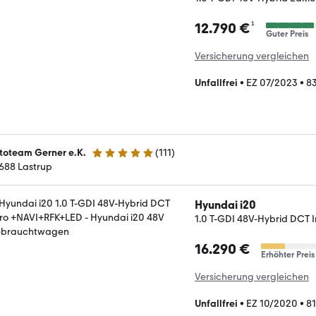
¹
12.790 €
Guter Preis
Versicherung vergleichen
Unfallfrei
•
EZ 07/2023
•
83
toteam Gerner e.K.
(
111
)
4.9 Sterne
688 Lastrup
Hyundai i20
1.0 T-GDI 48V-Hybrid DCT 
16.290 €
Erhöhter Preis
Versicherung vergleichen
Unfallfrei
•
EZ 10/2020
•
8