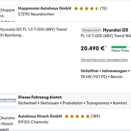
Hoppmann Autohaus GmbH
(
15
)
4.5 Sterne
57290 Neunkirchen
Hyundai i20
Gesponsert
FL 1.0 T-GDI (48V) Trend NA
¹
20.490 €
Fairer Preis
Versicherung vergleichen
Unfallfrei
•
Jahreswagen
•
74 kW (101 PS)
•
Benzin
Dieses Fahrzeug bietet
:
Sicherheit
•
Vertrauen
•
Probefahrt
•
Transparenz
•
Komfort
Autohaus Hirsch GmbH
(
189
)
4.8 Sterne
09120 Chemnitz