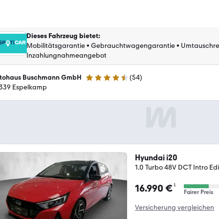
Dieses Fahrzeug bietet
:
Mobilitätsgarantie
•
Gebrauchtwagengarantie
•
Umtauschre
Inzahlungnahmeangebot
tohaus Buschmann GmbH
(
54
)
4.6 Sterne
339 Espelkamp
Hyundai i20
1.0 Turbo 48V DCT Intro Ed
¹
16.990 €
Fairer Preis
Versicherung vergleichen