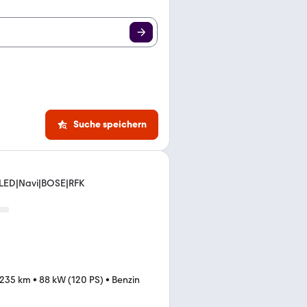
Suche speichern
e LED|Navi|BOSE|RFK
.235 km
•
88 kW (120 PS)
•
Benzin