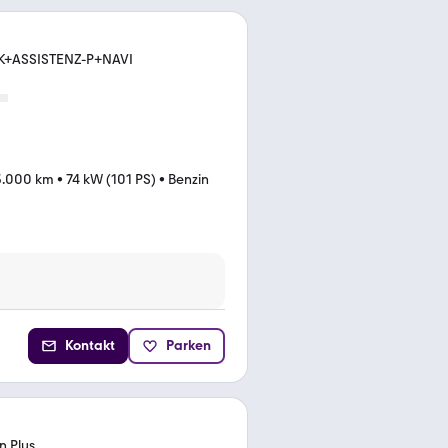
K+ASSISTENZ-P+NAVI
3.000 km
•
74 kW (101 PS)
•
Benzin
Kontakt
Parken
n Plus