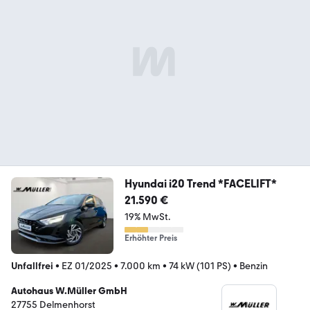
Hyundai i20 Trend *FACELIFT*
21.590 €
19% MwSt.
Erhöhter Preis
Unfallfrei
•
EZ 01/2025
•
7.000 km
•
74 kW (101 PS)
•
Benzin
Autohaus W.Müller GmbH
27755 Delmenhorst