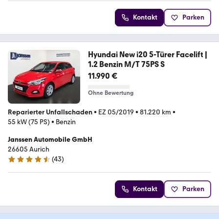
Kontakt
Parken
Hyundai New i20 5-Türer Facelift |
1.2 Benzin M/T 75PS S
11.990 €
Ohne Bewertung
Reparierter Unfallschaden
•
EZ 05/2019
•
81.220 km
•
55 kW (75 PS)
•
Benzin
Janssen Automobile GmbH
26605 Aurich
(
43
)
4.5 Sterne
Kontakt
Parken