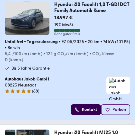
Hyundai i20 Facelift 1,0 T-GDI DCT
Family Automatik Kame
18.997 €
19% MwSt.
Sehr guter Preis
Unfallfrei
•
Tageszulassung
•
EZ 05/2025
•
20 km
•
74 kW (101 PS)
•
Benzin
5,4 l/100km (komb.)
•
122 g CO₂/km (komb.)
•
CO₂-Klasse
D (komb.)
Bis 5 Jahre Garantie
Autohaus Jakob GmbH
08223 Neustadt
(
68
)
5 Sterne
Kontakt
Parken
Hyundai i20 Facelift MJ25 1.0