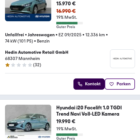
Navi TEMP|KAM|Facelift
15.970 €
16.990 €
19% MwSt.
Guter Preis
Unfallfrei
•
Jahreswagen
•
EZ 09/2025
•
12.336 km
•
74 kW (101 PS)
•
Benzin
Hedin Automotive Retail GmbH
68307 Mannheim
(
32
)
1 Stern
Kontakt
Parken
Hyundai i20 Facelift 1.0 TGDI
Trend Navi Voll-LED Kamera
19.990 €
19% MwSt.
Guter Preis