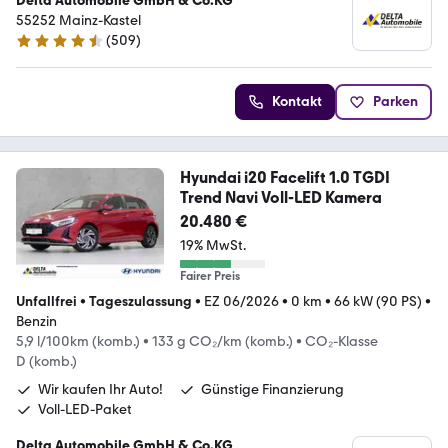
Delta Automobile GmbH & Co.KG
55252 Mainz-Kastel
(
509
)
4.7 Sterne
Kontakt
Parken
Hyundai i20 Facelift 1.0 TGDI
Trend Navi Voll-LED Kamera
20.480 €
19% MwSt.
Fairer Preis
Unfallfrei
•
Tageszulassung
•
EZ 06/2026
•
0 km
•
66 kW (90 PS)
•
Benzin
5,9 l/100km (komb.)
•
133 g CO₂/km (komb.)
•
CO₂-Klasse
D (komb.)
Wir kaufen Ihr Auto!
Günstige Finanzierung
Voll-LED-Paket
Delta Automobile GmbH & Co.KG