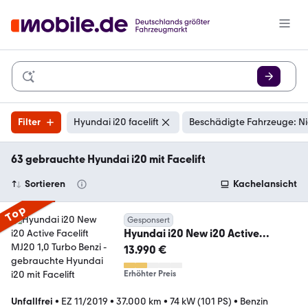
Filter
Hyundai i20 facelift
Beschädigte Fahrzeuge: Ni
63 gebrauchte Hyundai i20 mit Facelift
Sortieren
Kachelansicht
Top
Gesponsert
Hyundai i20 New i20 Active
Facelift MJ20 1,0 Turbo Benzi
13.990 €
Erhöhter Preis
Unfallfrei
•
EZ 11/2019
•
37.000 km
•
74 kW (101 PS)
•
Benzin