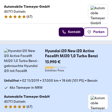
Automobile Tiemeyer GmbH
45711 Datteln
(
67
)
4.9 Sterne
Kontakt
Parken
Hyundai i20 New i20 Active
Facelift MJ20 1,0 Turbo Benzi
13.990 €
Erhöhter Preis
Unfallfrei
•
EZ 11/2019
•
37.000 km
•
74 kW (101 PS)
•
Benzin
46x Tiemeyer in NRW
Automobile Tiemeyer GmbH
45711 Datteln
(
67
)
4.9 Sterne