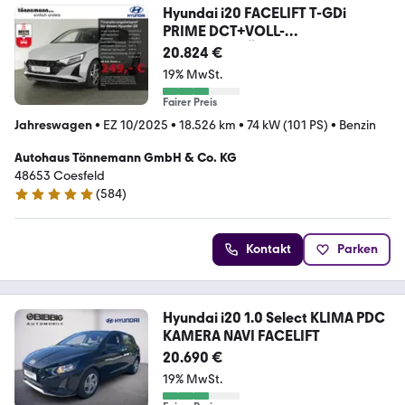
Hyundai i20 FACELIFT T-GDi
PRIME DCT+VOLL-
LED+NAVI+RÜCKF
20.824 €
19% MwSt.
Fairer Preis
Jahreswagen
•
EZ 10/2025
•
18.526 km
•
74 kW (101 PS)
•
Benzin
Autohaus Tönnemann GmbH & Co. KG
48653 Coesfeld
(
584
)
4.8 Sterne
Kontakt
Parken
Hyundai i20 1.0 Select KLIMA PDC
KAMERA NAVI FACELIFT
20.690 €
19% MwSt.