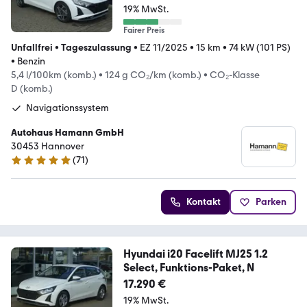
19% MwSt.
Fairer Preis
Unfallfrei
•
Tageszulassung
•
EZ 11/2025
•
15 km
•
74 kW (101 PS)
•
Benzin
5,4 l/100km (komb.)
•
124 g CO₂/km (komb.)
•
CO₂-Klasse
D (komb.)
Navigationssystem
Autohaus Hamann GmbH
30453 Hannover
(
71
)
5 Sterne
Kontakt
Parken
Hyundai i20 Facelift MJ25 1.2
Select, Funktions-Paket, N
17.290 €
19% MwSt.