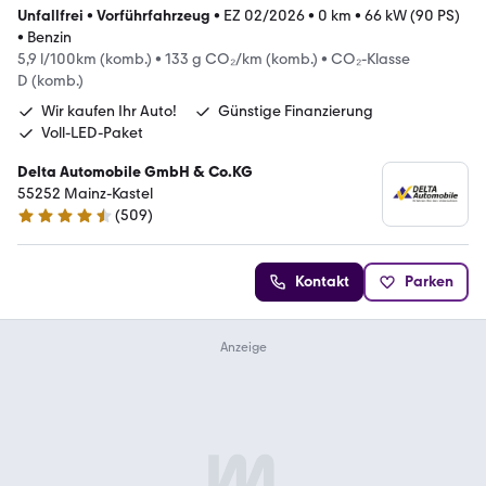
Unfallfrei
•
Vorführfahrzeug
•
EZ 02/2026
•
0 km
•
66 kW (90 PS)
•
Benzin
5,9 l/100km (komb.)
•
133 g CO₂/km (komb.)
•
CO₂-Klasse
D (komb.)
Wir kaufen Ihr Auto!
Günstige Finanzierung
Voll-LED-Paket
Delta Automobile GmbH & Co.KG
55252 Mainz-Kastel
(
509
)
4.7 Sterne
Kontakt
Parken