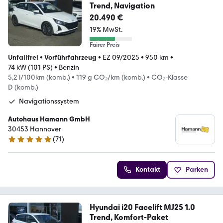
Trend, Navigation
20.490 €
19% MwSt.
Fairer Preis
Unfallfrei
•
Vorführfahrzeug
•
EZ 09/2025
•
950 km
•
74 kW (101 PS)
•
Benzin
5,2 l/100km (komb.)
•
119 g CO₂/km (komb.)
•
CO₂-Klasse
D (komb.)
Navigationssystem
Autohaus Hamann GmbH
30453 Hannover
(
71
)
5 Sterne
Kontakt
Parken
Hyundai i20 Facelift MJ25 1.0
Trend, Komfort-Paket