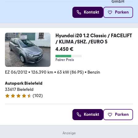
Kontakt
Parken
Hyundai i20 1.2 Classic / FACELIFT
/ KLIMA /SHZ. /EURO 5
4.450 €
Fairer Preis
EZ 06/2012
•
126.390 km
•
63 kW (86 PS)
•
Benzin
Autopark Bielefeld
33617 Bielefeld
(
102
)
4.6 Sterne
Kontakt
Parken