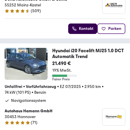
55252 Mainz-Kastel
(
509
)
4.7 Sterne
Kontakt
Parken
Hyundai i20 Facelift MJ25 1.0 DCT
Automatik Trend
21.490 €
19% MwSt.
Fairer Preis
Unfallfrei
•
Vorführfahrzeug
•
EZ 07/2025
•
2.950 km
•
74 kW (101 PS)
•
Benzin
Navigationssystem
Autohaus Hamann GmbH
30453 Hannover
(
71
)
5 Sterne