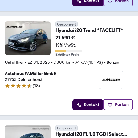
Kontakt
Parken
Gesponsert
Hyundai i20 Trend *FACELIFT*
21.590 €
19% MwSt.
Erhöhter Preis
Unfallfrei
•
EZ 01/2025
•
7.000 km
•
74 kW (101 PS)
•
Benzin
Autohaus W.Müller GmbH
27755 Delmenhorst
(
18
)
4.3 Sterne
Kontakt
Parken
Gesponsert
Hyundai i20 FL 1.0 TGDI Select