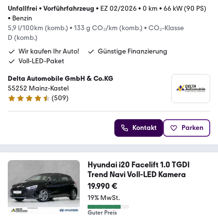
Unfallfrei
•
Vorführfahrzeug
•
EZ 02/2026
•
0 km
•
66 kW (90 PS)
•
Benzin
5,9 l/100km (komb.)
•
133 g CO₂/km (komb.)
•
CO₂-Klasse
D (komb.)
Wir kaufen Ihr Auto!
Günstige Finanzierung
Voll-LED-Paket
Delta Automobile GmbH & Co.KG
55252 Mainz-Kastel
(
509
)
4.7 Sterne
Kontakt
Parken
Hyundai i20 Facelift 1.0 TGDI
Trend Navi Voll-LED Kamera
19.990 €
19% MwSt.
Guter Preis