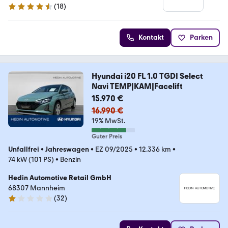
(
18
)
4.3 Sterne
Kontakt
Parken
Hyundai i20 FL 1.0 TGDI Select
Navi TEMP|KAM|Facelift
15.970 €
16.990 €
19% MwSt.
Guter Preis
Unfallfrei
•
Jahreswagen
•
EZ 09/2025
•
12.336 km
•
74 kW (101 PS)
•
Benzin
Hedin Automotive Retail GmbH
68307 Mannheim
(
32
)
1 Stern