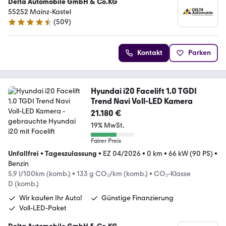
Delta Automobile GmbH & Co.KG
55252 Mainz-Kastel
(
509
)
4.7 Sterne
Kontakt
Parken
Hyundai i20 Facelift 1.0 TGDI
Trend Navi Voll-LED Kamera
21.180 €
19% MwSt.
Fairer Preis
Unfallfrei
•
Tageszulassung
•
EZ 04/2026
•
0 km
•
66 kW (90 PS)
•
Benzin
5,9 l/100km (komb.)
•
133 g CO₂/km (komb.)
•
CO₂-Klasse
D (komb.)
Wir kaufen Ihr Auto!
Günstige Finanzierung
Voll-LED-Paket