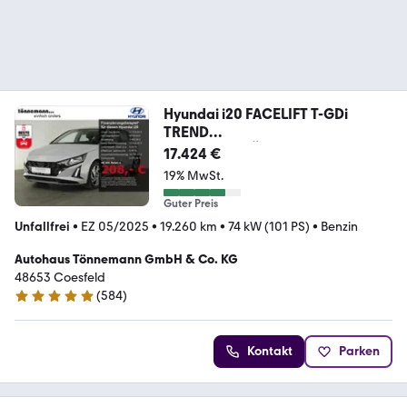
Hyundai i20 FACELIFT T-GDi
TREND
DCT+NAVI+RÜCKFAHRKAMERA
17.424 €
19% MwSt.
Guter Preis
Unfallfrei
•
EZ 05/2025
•
19.260 km
•
74 kW (101 PS)
•
Benzin
Autohaus Tönnemann GmbH & Co. KG
48653 Coesfeld
(
584
)
4.8 Sterne
Kontakt
Parken