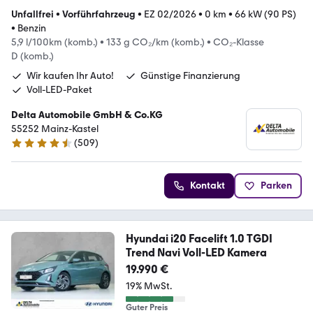
Unfallfrei
•
Vorführfahrzeug
•
EZ 02/2026
•
0 km
•
66 kW (90 PS)
•
Benzin
5,9 l/100km (komb.)
•
133 g CO₂/km (komb.)
•
CO₂-Klasse
D (komb.)
Wir kaufen Ihr Auto!
Günstige Finanzierung
Voll-LED-Paket
Delta Automobile GmbH & Co.KG
55252 Mainz-Kastel
(
509
)
4.7 Sterne
Kontakt
Parken
Hyundai i20 Facelift 1.0 TGDI
Trend Navi Voll-LED Kamera
19.990 €
19% MwSt.
Guter Preis