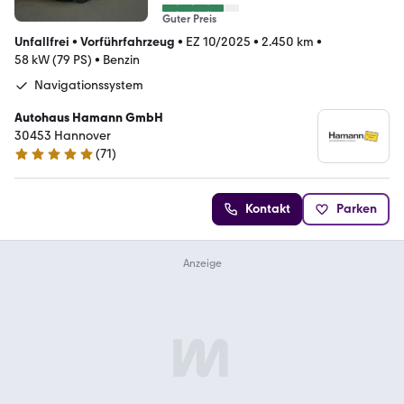
Guter Preis
Unfallfrei
•
Vorführfahrzeug
•
EZ 10/2025
•
2.450 km
•
58 kW (79 PS)
•
Benzin
Navigationssystem
Autohaus Hamann GmbH
30453 Hannover
(
71
)
5 Sterne
Kontakt
Parken