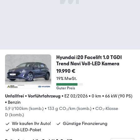
Hyundai i20 Facelift 1.0 TGDI
Trend Navi Voll-LED Kamera
19.990 €
19% MwSt.
Guter Preis
Unfallfrei
•
Vorführfahrzeug
•
EZ 02/2026
•
0 km
•
66 kW (90 PS)
•
Benzin
5,9 l/100km (komb.)
•
133 g CO₂/km (komb.)
•
CO₂-Klasse
D (komb.)
Wir kaufen Ihr Auto!
Günstige Finanzierung
Voll-LED-Paket