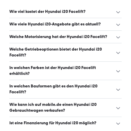
Wie viel kostet der Hyundai i20 Facelift?
Ein guter Preis für einen Hyundai i20 Facelift liegt
Wie viele Hyundai i20-Angebote gibt es aktuell?
zwischen 17.699 € und 21.235 €. (Stand: 9.8.2026)
Es gibt insgesamt 63 Hyundai i20 bei mobile.de, davon 57
Welche Motorisierung hat der Hyundai i20 Facelift?
Gebraucht- und 6 Neuwagen. (Stand: 9.8.2026)
Der Hyundai i20 Facelift hat Leistungen zwischen 79 und
Welche Getriebeoptionen bietet der Hyundai i20
101 PS. (Stand: 9.8.2026)
Facelift?
Der Hyundai i20 Facelift ist mit manuellem und
In welchen Farben ist der Hyundai i20 Facelift
automatischem Getriebe erhältlich. (Stand: 9.8.2026)
erhältlich?
Den Hyundai i20 Facelift gibt es in folgenden Farben:
In welchen Bauformen gibt es den Hyundai i20
schwarz, grau, weiß, blau, grün und rot. Die häufigste
Facelift?
Farbe ist schwarz. (Stand: 9.8.2026)
Den Hyundai i20 Facelift gibt es in folgenden Bauformen:
Wie kann ich auf mobile.de einen Hyundai i20
Kleinwagen. (Stand: 9.8.2026)
Gebrauchtwagen verkaufen?
Alle Informationen zum Verkauf an mobile.de-
Ist eine Finanzierung für Hyundai i20 möglich?
Ankaufstationen oder per Inserat auf mobile.de gibt es