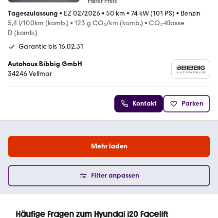
Fairer Preis
Tageszulassung
•
EZ 02/2026
•
50 km
•
74 kW (101 PS)
•
Benzin
5,4 l/100km (komb.)
•
123 g CO₂/km (komb.)
•
CO₂-Klasse
D (komb.)
Garantie bis 16.02.31
Autohaus Bibbig GmbH
34246 Vellmar
Kontakt
Parken
Mehr laden
Filter anpassen
Häufige Fragen zum Hyundai i20 Facelift