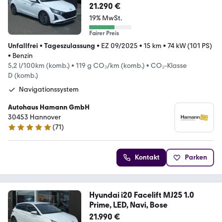
21.290 €
19% MwSt.
Fairer Preis
Unfallfrei
•
Tageszulassung
•
EZ 09/2025
•
15 km
•
74 kW (101 PS)
•
Benzin
5,2 l/100km (komb.)
•
119 g CO₂/km (komb.)
•
CO₂-Klasse
D (komb.)
Navigationssystem
Autohaus Hamann GmbH
30453 Hannover
(
71
)
5 Sterne
Kontakt
Parken
Hyundai i20 Facelift MJ25 1.0
Prime, LED, Navi, Bose
21.990 €