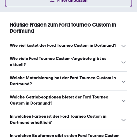
Filter anpassen
Häufige Fragen zum Ford Tourneo Custom in
Dortmund
Wie viel kostet der Ford Tourneo Custom in Dortmund?
Ein guter Preis für einen Ford Tourneo Custom in
Wie viele Ford Tourneo Custom-Angebote gibt es
Dortmund liegt zwischen 46.490 € und 54.805 €.
aktuell?
Leasingangebote starten ab 399 € monatlich. (Stand:
8.8.2026)
Es gibt insgesamt 152 Ford Tourneo Custom bei mobile.de,
Welche Motorisierung hat der Ford Tourneo Custom in
davon 135 Gebraucht- und 17 Neuwagen. (Stand:
Dortmund?
8.8.2026)
Der Ford Tourneo Custom in Dortmund hat Leistungen
Welche Getriebeoptionen bietet der Ford Tourneo
zwischen 133 und 209 PS. (Stand: 8.8.2026)
Custom in Dortmund?
Der Ford Tourneo Custom in Dortmund ist mit
In welchen Farben ist der Ford Tourneo Custom in
automatischem und manuellem Getriebe erhältlich.
Dortmund erhältlich?
(Stand: 8.8.2026)
Den Ford Tourneo Custom in Dortmund gibt es in
In welchen Bauformen gibt es den Ford Tourneo Custom