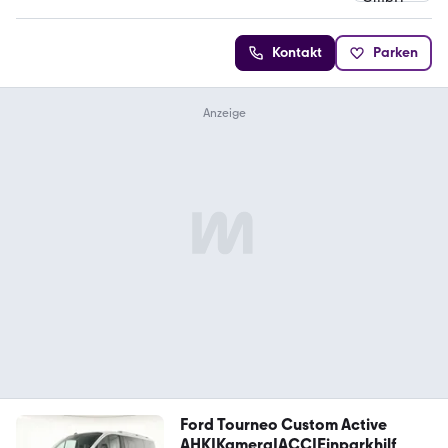
Kontakt
Parken
Ford Tourneo Custom Active
AHK|Kamera|ACC|Einparkhilf