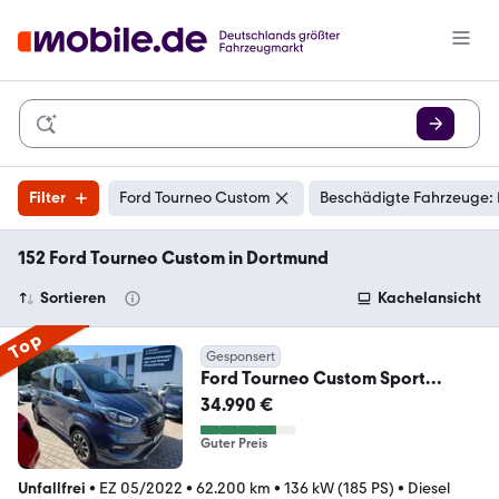
Filter
Ford Tourneo Custom
Beschädigte Fahrzeuge: 
152 Ford Tourneo Custom in Dortmund
Sortieren
Kachelansicht
Top
Gesponsert
Ford Tourneo Custom Sport
2,0Tdci AUTOMATIK 8 SITZE
34.990 €
Guter Preis
Unfallfrei
•
EZ 05/2022
•
62.200 km
•
136 kW (185 PS)
•
Diesel