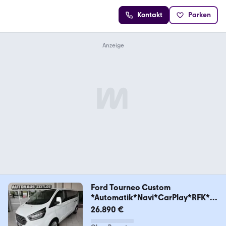
Kontakt
Parken
Ford Tourneo Custom
*Automatik*Navi*CarPlay*RFK*Al
lw*
26.890 €