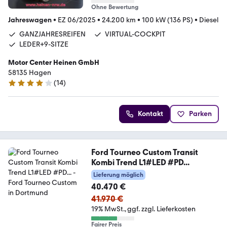
Ohne Bewertung
Jahreswagen
•
EZ 06/2025
•
24.200 km
•
100 kW (136 PS)
•
Diesel
GANZJAHRESREIFEN
VIRTUAL-COCKPIT
LEDER+9-SITZE
Motor Center Heinen GmbH
58135 Hagen
(
14
)
4 Sterne
Kontakt
Parken
Ford Tourneo Custom Transit
Kombi Trend L1#LED #PD...
Lieferung möglich
40.470 €
41.970 €
19% MwSt.
ggf. zzgl. Lieferkosten
Fairer Preis