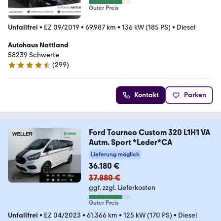
Guter Preis
Unfallfrei
•
EZ 09/2019
•
69.987 km
•
136 kW (185 PS)
•
Diesel
Autohaus Nattland
58239 Schwerte
(
299
)
4.3 Sterne
Kontakt
Parken
Ford Tourneo Custom 320 L1H1 VA
Autm. Sport *Leder*CA
Lieferung möglich
36.180 €
37.880 €
ggf. zzgl. Lieferkosten
Guter Preis
Unfallfrei
•
EZ 04/2023
•
61.366 km
•
125 kW (170 PS)
•
Diesel