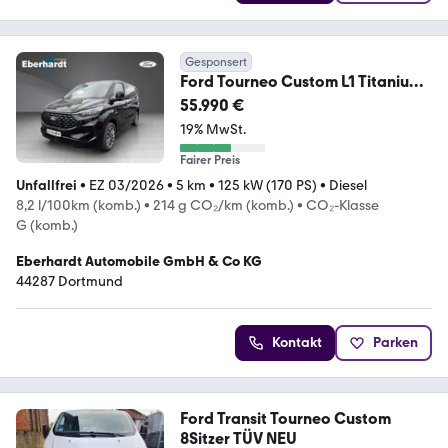
Gesponsert
Ford Tourneo Custom L1 Titanium
X FWD
55.990 €
19% MwSt.
Fairer Preis
Unfallfrei
•
EZ 03/2026
•
5 km
•
125 kW (170 PS)
•
Diesel
8,2 l/100km (komb.)
•
214 g CO₂/km (komb.)
•
CO₂-Klasse
G (komb.)
Eberhardt Automobile GmbH & Co KG
44287 Dortmund
Kontakt
Parken
Ford Transit Tourneo Custom
8Sitzer TÜV NEU