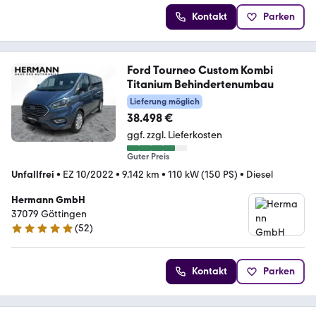
Kontakt
Parken
Ford Tourneo Custom Kombi
Titanium Behindertenumbau
Lieferung möglich
38.498 €
ggf. zzgl. Lieferkosten
Guter Preis
Unfallfrei
•
EZ 10/2022
•
9.142 km
•
110 kW (150 PS)
•
Diesel
Hermann GmbH
37079 Göttingen
(
52
)
4.8 Sterne
Kontakt
Parken