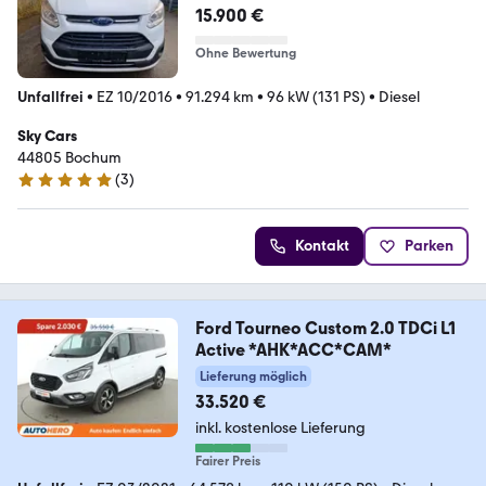
15.900 €
Ohne Bewertung
Unfallfrei
•
EZ 10/2016
•
91.294 km
•
96 kW (131 PS)
•
Diesel
Sky Cars
44805 Bochum
(
3
)
5 Sterne
Kontakt
Parken
Ford Tourneo Custom 2.0 TDCi L1
Active *AHK*ACC*CAM*
Lieferung möglich
33.520 €
inkl. kostenlose Lieferung
Fairer Preis