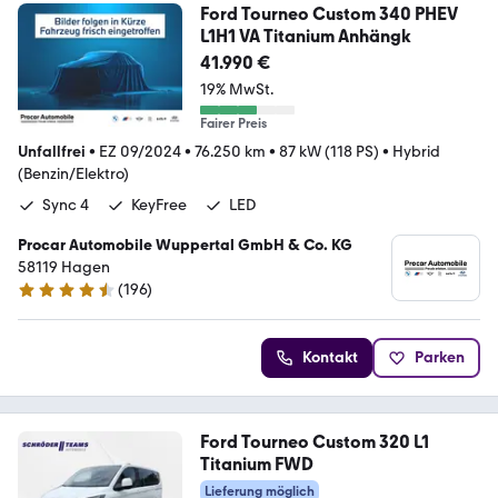
Ford Tourneo Custom 340 PHEV
L1H1 VA Titanium Anhängk
41.990 €
19% MwSt.
Fairer Preis
Unfallfrei
•
EZ 09/2024
•
76.250 km
•
87 kW (118 PS)
•
Hybrid
(Benzin/Elektro)
Sync 4
KeyFree
LED
Procar Automobile Wuppertal GmbH & Co. KG
58119 Hagen
(
196
)
4.7 Sterne
Kontakt
Parken
Ford Tourneo Custom 320 L1
Titanium FWD
Lieferung möglich