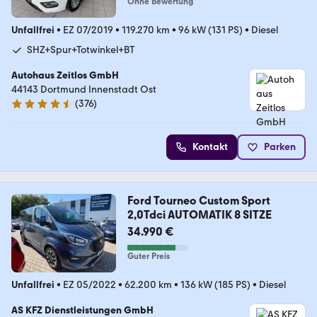
Ohne Bewertung
Unfallfrei
•
EZ 07/2019
•
119.270 km
•
96 kW (131 PS)
•
Diesel
SHZ+Spur+Totwinkel+BT
Autohaus Zeitlos GmbH
44143 Dortmund Innenstadt Ost
(
376
)
4.7 Sterne
Kontakt
Parken
Ford Tourneo Custom Sport
2,0Tdci AUTOMATIK 8 SITZE
34.990 €
Guter Preis
Unfallfrei
•
EZ 05/2022
•
62.200 km
•
136 kW (185 PS)
•
Diesel
AS KFZ Dienstleistungen GmbH