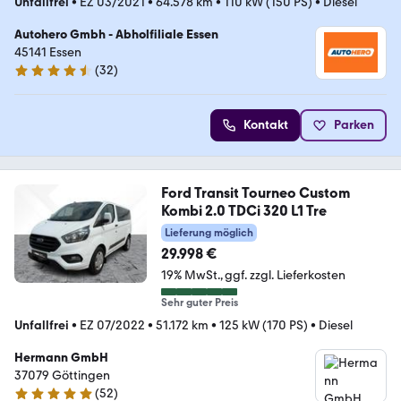
Unfallfrei
•
EZ 03/2021
•
64.578 km
•
110 kW (150 PS)
•
Diesel
Autohero Gmbh - Abholfiliale Essen
45141 Essen
(
32
)
4.7 Sterne
Kontakt
Parken
Ford Transit Tourneo Custom
Kombi 2.0 TDCi 320 L1 Tre
Lieferung möglich
29.998 €
19% MwSt.
ggf. zzgl. Lieferkosten
Sehr guter Preis
Unfallfrei
•
EZ 07/2022
•
51.172 km
•
125 kW (170 PS)
•
Diesel
Hermann GmbH
37079 Göttingen
(
52
)
4.8 Sterne