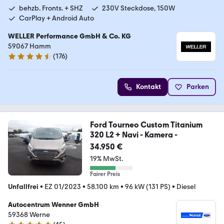
behzb. Fronts. + SHZ
230V Steckdose, 150W
CarPlay + Android Auto
WELLER Performance GmbH & Co. KG
59067 Hamm
(
176
)
4.6 Sterne
Kontakt
Parken
Ford Tourneo Custom Titanium
320 L2 + Navi - Kamera -
34.950 €
19% MwSt.
Fairer Preis
Unfallfrei
•
EZ 01/2023
•
58.100 km
•
96 kW (131 PS)
•
Diesel
Autocentrum Wenner GmbH
59368 Werne