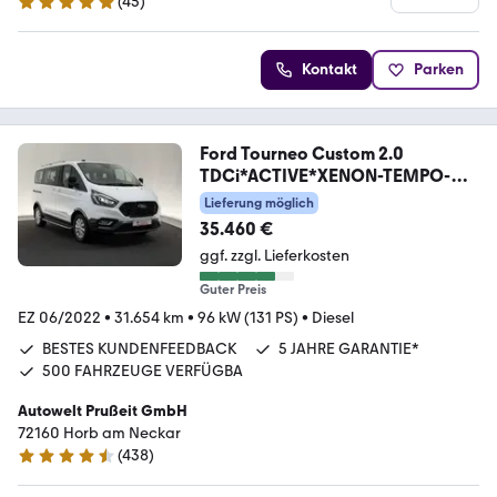
(
45
)
5 Sterne
Kontakt
Parken
Ford Tourneo Custom 2.0
TDCi*ACTIVE*XENON-TEMPO-
APP
Lieferung möglich
35.460 €
ggf. zzgl. Lieferkosten
Guter Preis
EZ 06/2022
•
31.654 km
•
96 kW (131 PS)
•
Diesel
BESTES KUNDENFEEDBACK
5 JAHRE GARANTIE*
500 FAHRZEUGE VERFÜGBA
Autowelt Prußeit GmbH
72160 Horb am Neckar
(
438
)
4.4 Sterne