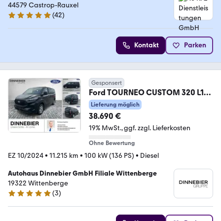
44579 Castrop-Rauxel
(
42
)
5 Sterne
Kontakt
Parken
Gesponsert
Ford TOURNEO CUSTOM 320 L1
Trend 100 kW ACC CAM LED
Lieferung möglich
38.690 €
19% MwSt.
ggf. zzgl. Lieferkosten
Ohne Bewertung
EZ 10/2024
•
11.215 km
•
100 kW (136 PS)
•
Diesel
Autohaus Dinnebier GmbH Filiale Wittenberge
19322 Wittenberge
(
3
)
5 Sterne