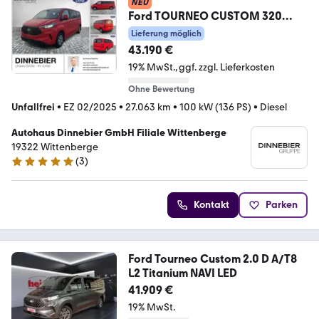
NEU
Ford TOURNEO CUSTOM 320
L2H1 Trend
Lieferung möglich
43.190 €
19% MwSt.
ggf. zzgl. Lieferkosten
Ohne Bewertung
Unfallfrei
•
EZ 02/2025
•
27.063 km
•
100 kW (136 PS)
•
Diesel
Autohaus Dinnebier GmbH Filiale Wittenberge
19322 Wittenberge
(
3
)
5 Sterne
Kontakt
Parken
Ford Tourneo Custom 2.0 D A/T8
L2 Titanium NAVI LED
41.909 €
19% MwSt.