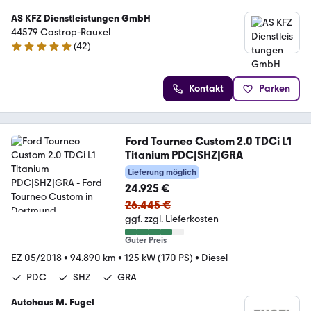
AS KFZ Dienstleistungen GmbH
44579 Castrop-Rauxel
(
42
)
5 Sterne
Kontakt
Parken
Ford Tourneo Custom 2.0 TDCi L1
Titanium PDC|SHZ|GRA
Lieferung möglich
24.925 €
26.445 €
ggf. zzgl. Lieferkosten
Guter Preis
EZ 05/2018
•
94.890 km
•
125 kW (170 PS)
•
Diesel
PDC
SHZ
GRA
Autohaus M. Fugel