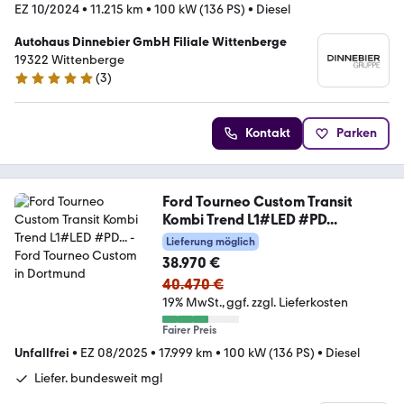
EZ 10/2024
•
11.215 km
•
100 kW (136 PS)
•
Diesel
Autohaus Dinnebier GmbH Filiale Wittenberge
19322 Wittenberge
(
3
)
5 Sterne
Kontakt
Parken
Ford Tourneo Custom Transit
Kombi Trend L1#LED #PD...
Lieferung möglich
38.970 €
40.470 €
19% MwSt.
ggf. zzgl. Lieferkosten
Fairer Preis
Unfallfrei
•
EZ 08/2025
•
17.999 km
•
100 kW (136 PS)
•
Diesel
Liefer. bundesweit mgl