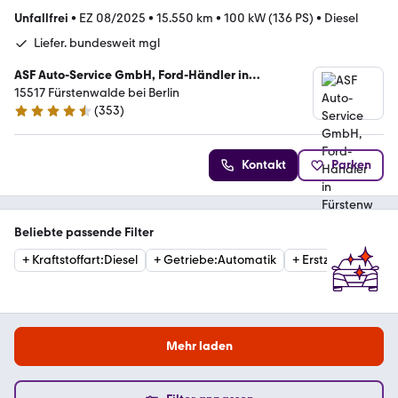
Unfallfrei
•
EZ 08/2025
•
15.550 km
•
100 kW (136 PS)
•
Diesel
Liefer. bundesweit mgl
ASF Auto-Service GmbH, Ford-Händler in
Fürstenwalde bei Berlin
15517 Fürstenwalde bei Berlin
(
353
)
4.6 Sterne
Kontakt
Parken
Beliebte passende Filter
+
Kraftstoffart
:
Diesel
+
Getriebe
:
Automatik
+
Erstzulassung
:
20
Mehr laden