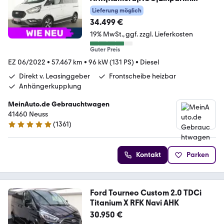
Lieferung möglich
34.499 €
19% MwSt.
ggf. zzgl. Lieferkosten
Guter Preis
EZ 06/2022
•
57.467 km
•
96 kW (131 PS)
•
Diesel
Direkt v. Leasinggeber
Frontscheibe heizbar
Anhängerkupplung
MeinAuto.de Gebrauchtwagen
41460 Neuss
(
1361
)
4.8 Sterne
Kontakt
Parken
Ford Tourneo Custom 2.0 TDCi
Titanium X RFK Navi AHK
30.950 €