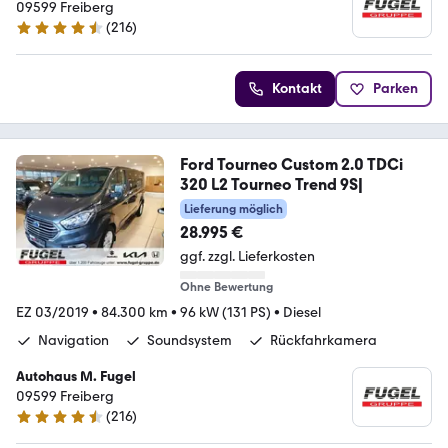
09599 Freiberg
(
216
)
4.4 Sterne
Kontakt
Parken
Ford Tourneo Custom 2.0 TDCi
320 L2 Tourneo Trend 9S|
Lieferung möglich
28.995 €
ggf. zzgl. Lieferkosten
Ohne Bewertung
EZ 03/2019
•
84.300 km
•
96 kW (131 PS)
•
Diesel
Navigation
Soundsystem
Rückfahrkamera
Autohaus M. Fugel
09599 Freiberg
(
216
)
4.4 Sterne