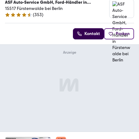
ASF Auto-Service GmbH, Ford-Händler in
Fürstenwalde bei Berlin
15517 Fürstenwalde bei Berlin
(
353
)
4.6 Sterne
Kontakt
Parken