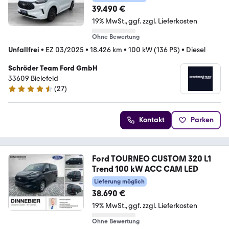
39.490 €
19% MwSt.
ggf. zzgl. Lieferkosten
Ohne Bewertung
Unfallfrei
•
EZ 03/2025
•
18.426 km
•
100 kW (136 PS)
•
Diesel
Schröder Team Ford GmbH
33609 Bielefeld
(
27
)
4.3 Sterne
Kontakt
Parken
Ford TOURNEO CUSTOM 320 L1
Trend 100 kW ACC CAM LED
Lieferung möglich
38.690 €
19% MwSt.
ggf. zzgl. Lieferkosten
Ohne Bewertung