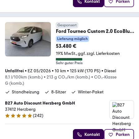
Kontakt
Parken
Gesponsert
Ford Tourneo Custom 2.0 EcoBlue
Automatik Titanium AC
Lieferung möglich
53.480 €
19% MwSt.
ggf. zzgl. Lieferkosten
Sehr guter Preis
Unfallfrei
•
EZ 05/2026
•
10 km
•
125 kW (170 PS)
•
Diesel
8,1 l/100km (komb.)
•
213 g CO₂/km (komb.)
•
CO₂-Klasse
G (komb.)
Standheizung
8-Sitzer
Winter-Paket
B27 Auto Discount Herzberg GmbH
37412 Herzberg
(
242
)
4.8 Sterne
Kontakt
Parken