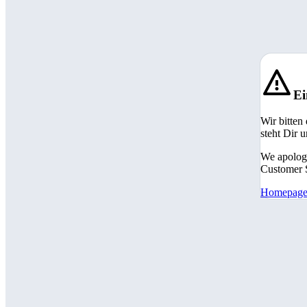
Ei
Wir bitten
steht Dir 
We apologi
Customer S
Homepag