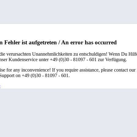
n Fehler ist aufgetreten / An error has occurred
 die verursachten Unannehmlichkeiten zu entschuldigen! Wenn Du Hilfe
unser Kundenservice unter +49 (0)30 - 81097 - 601 zur Verfügung.
se for any inconvenience! If you require assistance, please contact our
upport on +49 (0)30 - 81097 - 601.
e