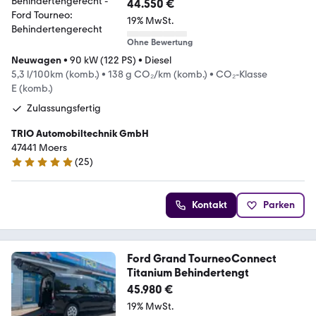
44.550 €
19% MwSt.
Ohne Bewertung
Neuwagen
•
90 kW (122 PS)
•
Diesel
5,3 l/100km (komb.)
•
138 g CO₂/km (komb.)
•
CO₂-Klasse
E (komb.)
Zulassungsfertig
TRIO Automobiltechnik GmbH
47441 Moers
(
25
)
4.9 Sterne
Kontakt
Parken
Ford Grand TourneoConnect
Titanium Behindertengt
45.980 €
19% MwSt.