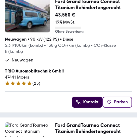
Ford GrandTourneo Connect
Titanium Behindertengerecht
43.550 €
19% MwSt.
Ohne Bewertung
Neuwagen
•
90 kW (122 PS)
•
Diesel
5,3 l/100km (komb.)
•
138 g CO₂/km (komb.)
•
CO₂-Klasse
E (komb.)
Neuwagen
TRIO Automobiltechnik GmbH
47441 Moers
(
25
)
4.9 Sterne
Kontakt
Parken
Ford GrandTourneo Connect
Titanium Behindertengerecht