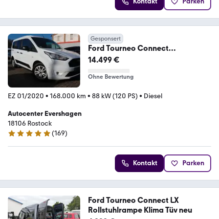
Kontakt
Parken
Gesponsert
Ford Tourneo Connect
Trend/Navi/R-Kamera/S-
14.499 €
Heft/HU&AU
Ohne Bewertung
EZ 01/2020
•
168.000 km
•
88 kW (120 PS)
•
Diesel
Autocenter Evershagen
18106 Rostock
(
169
)
4.9 Sterne
Kontakt
Parken
Ford Tourneo Connect LX
Rollstuhlrampe Klima Tüv neu