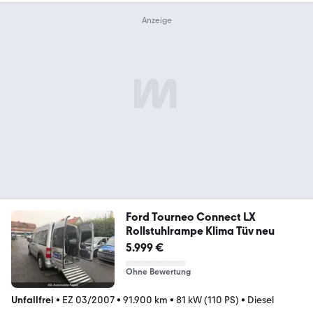
Ford Tourneo Connect LX
Rollstuhlrampe Klima Tüv neu
5.999 €
Ohne Bewertung
Unfallfrei
•
EZ 03/2007
•
91.900 km
•
81 kW (110 PS)
•
Diesel