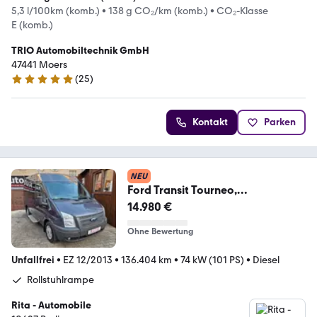
5,3 l/100km (komb.)
•
138 g CO₂/km (komb.)
•
CO₂-Klasse
E (komb.)
TRIO Automobiltechnik GmbH
47441 Moers
(
25
)
4.9 Sterne
Kontakt
Parken
NEU
Ford Transit Tourneo,
Behindertengerecht, Rampe
14.980 €
Ohne Bewertung
Unfallfrei
•
EZ 12/2013
•
136.404 km
•
74 kW (101 PS)
•
Diesel
Rollstuhlrampe
Rita - Automobile