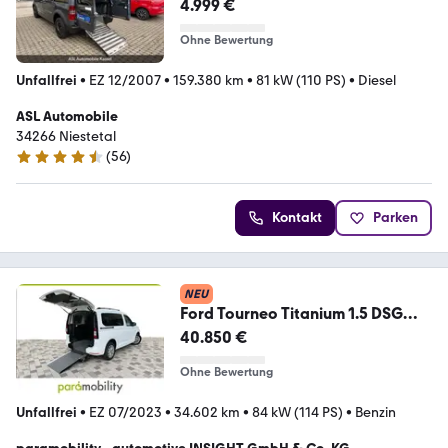
4.999 €
Ohne Bewertung
Unfallfrei
•
EZ 12/2007
•
159.380 km
•
81 kW (110 PS)
•
Diesel
ASL Automobile
34266 Niestetal
(
56
)
4.6 Sterne
Kontakt
Parken
NEU
Ford Tourneo Titanium 1.5 DSG
Rollstuhlrampe Sitzhzg.
40.850 €
Ohne Bewertung
Unfallfrei
•
EZ 07/2023
•
34.602 km
•
84 kW (114 PS)
•
Benzin