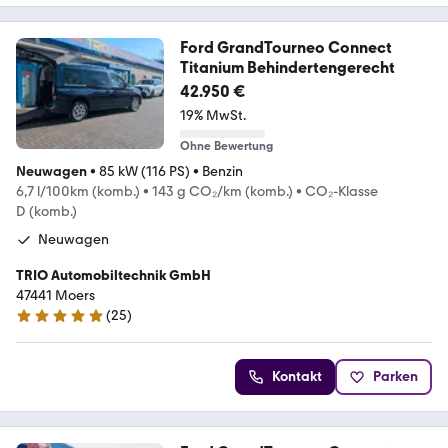
Ford GrandTourneo Connect
Titanium Behindertengerecht
42.950 €
19% MwSt.
Ohne Bewertung
Neuwagen
•
85 kW (116 PS)
•
Benzin
6,7 l/100km (komb.)
•
143 g CO₂/km (komb.)
•
CO₂-Klasse
D (komb.)
Neuwagen
TRIO Automobiltechnik GmbH
47441 Moers
(
25
)
4.9 Sterne
Kontakt
Parken