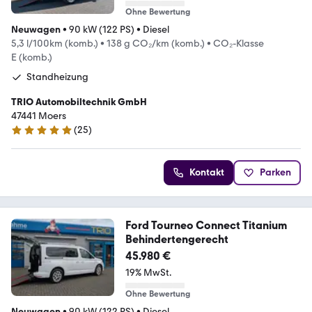
Ohne Bewertung
Neuwagen
•
90 kW (122 PS)
•
Diesel
5,3 l/100km (komb.)
•
138 g CO₂/km (komb.)
•
CO₂-Klasse
E (komb.)
Standheizung
TRIO Automobiltechnik GmbH
47441 Moers
(
25
)
4.9 Sterne
Kontakt
Parken
Ford Tourneo Connect Titanium
Behindertengerecht
45.980 €
19% MwSt.
Ohne Bewertung
Neuwagen
•
90 kW (122 PS)
•
Diesel