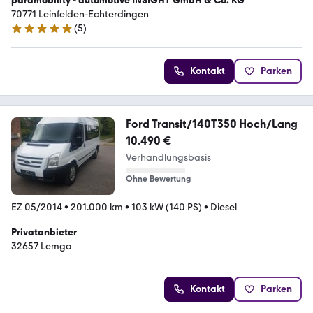
paramobility - automotive INSIGHT GmbH & Co. KG
70771 Leinfelden-Echterdingen
(
5
)
5 Sterne
Kontakt
Parken
Ford Transit/140T350 Hoch/Lang
10.490 €
Verhandlungsbasis
Ohne Bewertung
EZ 05/2014
•
201.000 km
•
103 kW (140 PS)
•
Diesel
Privatanbieter
32657 Lemgo
Kontakt
Parken