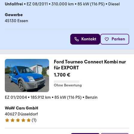
Unfallfrei
•
EZ 08/2011
•
310.000 km
•
85 kW (116 PS)
•
Diesel
Gewerbe
45130 Essen
Kontakt
Parken
Ford Tourneo Connect Kombi nur
für EXPORT
1.700 €
Ohne Bewertung
EZ 01/2004
•
185.912 km
•
85 kW (116 PS)
•
Benzin
WoW Cars GmbH
40627 Düsseldorf
(
1
)
5 Sterne