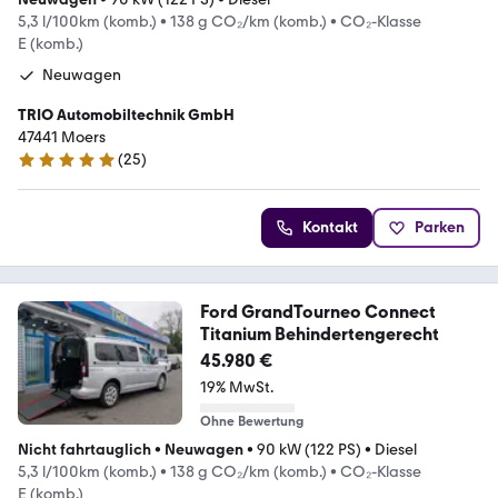
5,3 l/100km (komb.)
•
138 g CO₂/km (komb.)
•
CO₂-Klasse
E (komb.)
Neuwagen
TRIO Automobiltechnik GmbH
47441 Moers
(
25
)
4.9 Sterne
Kontakt
Parken
Ford GrandTourneo Connect
Titanium Behindertengerecht
45.980 €
19% MwSt.
Ohne Bewertung
Nicht fahrtauglich
•
Neuwagen
•
90 kW (122 PS)
•
Diesel
5,3 l/100km (komb.)
•
138 g CO₂/km (komb.)
•
CO₂-Klasse
E (komb.)