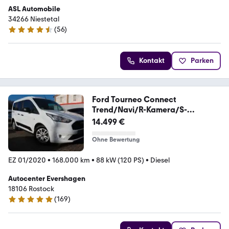
ASL Automobile
34266 Niestetal
(
56
)
4.6 Sterne
Kontakt
Parken
Ford Tourneo Connect
Trend/Navi/R-Kamera/S-
Heft/HU&AU
14.499 €
Ohne Bewertung
EZ 01/2020
•
168.000 km
•
88 kW (120 PS)
•
Diesel
Autocenter Evershagen
18106 Rostock
(
169
)
4.9 Sterne