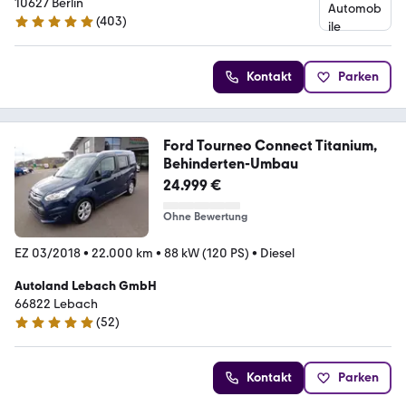
10627 Berlin
(
403
)
4.8 Sterne
Kontakt
Parken
Ford Tourneo Connect Titanium,
Behinderten-Umbau
24.999 €
Ohne Bewertung
EZ 03/2018
•
22.000 km
•
88 kW (120 PS)
•
Diesel
Autoland Lebach GmbH
66822 Lebach
(
52
)
5 Sterne
Kontakt
Parken