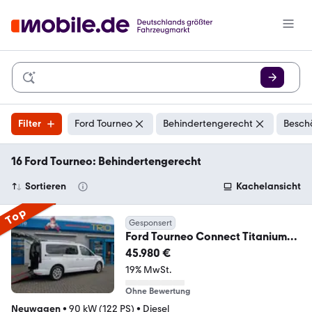
Filter
Ford Tourneo
Behindertengerecht
Besch
16 Ford Tourneo: Behindertengerecht
Sortieren
Kachelansicht
Top
Gesponsert
Ford Tourneo Connect Titanium
Behindertengerecht
45.980 €
19% MwSt.
Ohne Bewertung
Neuwagen
•
90 kW (122 PS)
•
Diesel