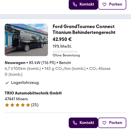
Kontakt
Parken
Ford GrandTourneo Connect
Titanium Behindertengerecht
42.950 €
19% MwSt.
Ohne Bewertung
Neuwagen
•
85 kW (116 PS)
•
Benzin
6,7 l/100km (komb.)
•
143 g CO₂/km (komb.)
•
CO₂-Klasse
D (komb.)
Lagerfahrzeug
TRIO Automobiltechnik GmbH
47441 Moers
(
25
)
4.9 Sterne
Kontakt
Parken