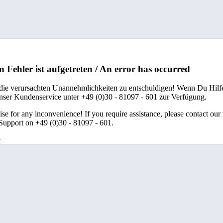
n Fehler ist aufgetreten / An error has occurred
 die verursachten Unannehmlichkeiten zu entschuldigen! Wenn Du Hilfe
unser Kundenservice unter +49 (0)30 - 81097 - 601 zur Verfügung.
se for any inconvenience! If you require assistance, please contact our
upport on +49 (0)30 - 81097 - 601.
e