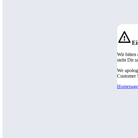
Ei
Wir bitten
steht Dir 
We apologi
Customer S
Homepag