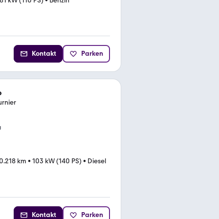
81 kW (110 PS)
•
Benzin
Kontakt
Parken
o
rnier
g
0.218 km
•
103 kW (140 PS)
•
Diesel
Kontakt
Parken