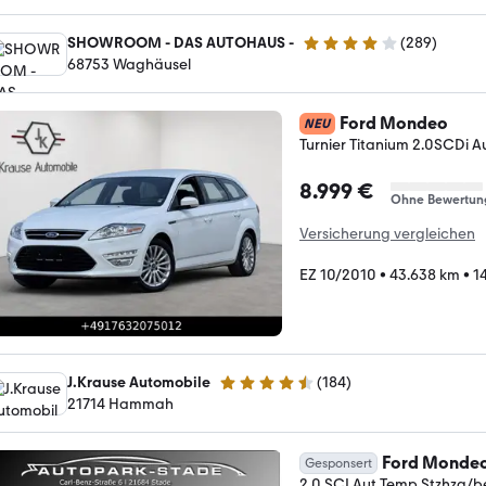
SHOWROOM - DAS AUTOHAUS -
(
289
)
4.2 Sterne
68753 Waghäusel
Ford Mondeo
NEU
Turnier Titanium 2.0SCDi 
8.999 €
Ohne Bewertun
Versicherung vergleichen
EZ 10/2010
•
43.638 km
•
1
J.Krause Automobile
(
184
)
4.7 Sterne
21714 Hammah
Ford Monde
Gesponsert
2.0 SCI Aut Temp Stzhzg/