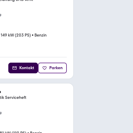
g
•
149 kW (203 PS)
•
Benzin
Kontakt
Parken
o
ik Serviceheft
g