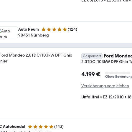
EZ 05/2010
•
220.939 km
•
Auto Reum
(
124
)
4.8 Sterne
90431 Nürnberg
Ford Monde
Gesponsert
2,0TDCi 103kW DPF Ghia Tu
4.199 €
Ohne Bewertun
Versicherung vergleichen
Unfallfrei
•
EZ 12/2010
•
18
C Autohandel
(
143
)
5 Sterne