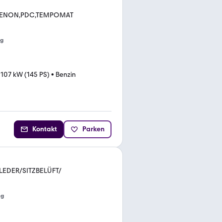
-XENON,PDC,TEMPOMAT
ng
•
107 kW (145 PS)
•
Benzin
Kontakt
Parken
-LEDER/SITZBELÜFT/
ng