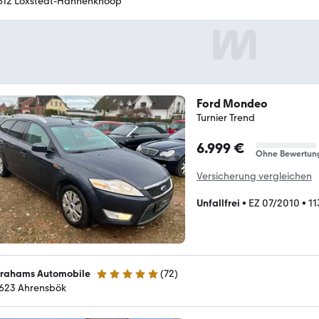
612 Loxstedt-Hahnenknoop
Ford Mondeo
Turnier Trend
6.999 €
Ohne Bewertun
Versicherung vergleichen
Unfallfrei
•
EZ 07/2010
•
11
rahams Automobile
(
72
)
4.9 Sterne
623 Ahrensbök