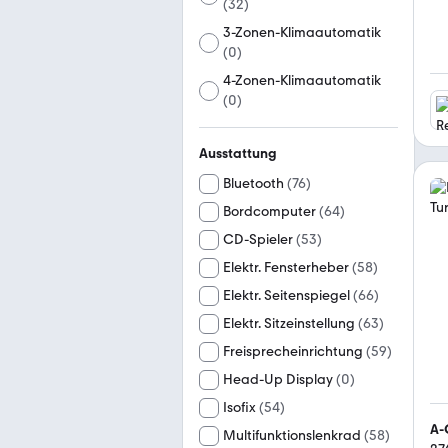
(
32
)
3-Zonen-Klimaautomatik
(
0
)
4-Zonen-Klimaautomatik
(
0
)
Ausstattung
Bluetooth
(
76
)
Bordcomputer
(
64
)
CD-Spieler
(
53
)
Elektr. Fensterheber
(
58
)
Elektr. Seitenspiegel
(
66
)
Elektr. Sitzeinstellung
(
63
)
Freisprecheinrichtung
(
59
)
Head-Up Display
(
0
)
Isofix
(
54
)
A-
Multifunktionslenkrad
(
58
)