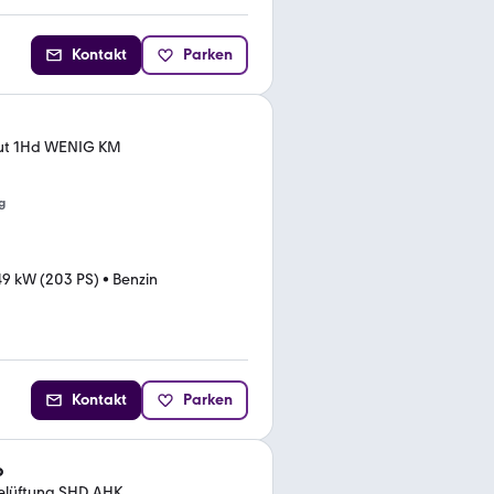
Kontakt
Parken
Aut 1Hd WENIG KM
g
49 kW (203 PS)
•
Benzin
Kontakt
Parken
o
belüftung SHD AHK