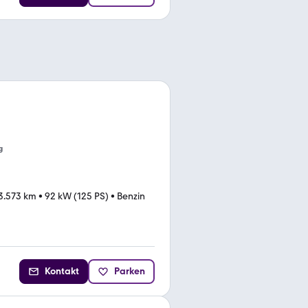
g
3.573 km
•
92 kW (125 PS)
•
Benzin
Kontakt
Parken