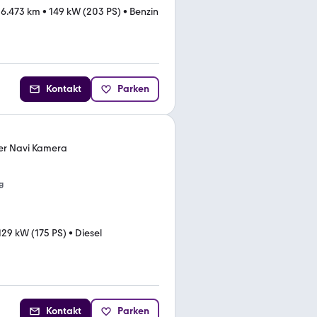
26.473 km
•
149 kW (203 PS)
•
Benzin
Kontakt
Parken
ier Navi Kamera
g
129 kW (175 PS)
•
Diesel
Kontakt
Parken