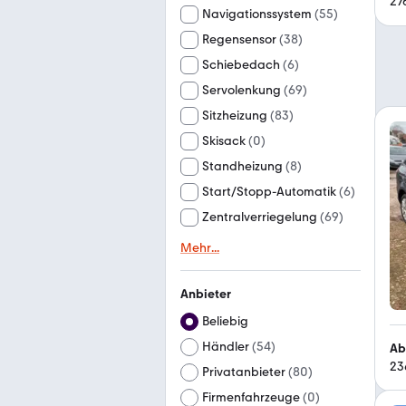
27
Navigationssystem
(
55
)
Regensensor
(
38
)
Schiebedach
(
6
)
Servolenkung
(
69
)
Sitzheizung
(
83
)
Skisack
(
0
)
Standheizung
(
8
)
Start/Stopp-Automatik
(
6
)
Zentralverriegelung
(
69
)
Mehr
...
Anbieter
Beliebig
Händler
(
54
)
Ab
23
Privatanbieter
(
80
)
Firmenfahrzeuge
(
0
)