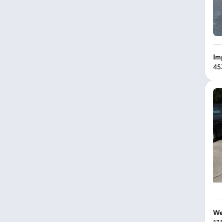
Im
45
We