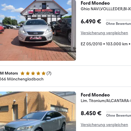
Ford Mondeo
Ghia NAVI,VOLLLEDER,BI
6.490 €
Ohne Bewertu
Versicherung vergleichen
EZ 05/2010
•
103.000 km
M Motors
(
7
)
5 Sterne
066 Mönchengladbach
Ford Mondeo
Lim. Titanium/ALCANTARA
8.450 €
Ohne Bewertu
Versicherung vergleichen