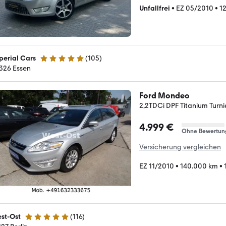
Unfallfrei
•
EZ 05/2010
•
1
perial Cars
(
105
)
5 Sterne
326 Essen
Ford Mondeo
2,2TDCi DPF Titanium Turn
4.999 €
Ohne Bewertun
Versicherung vergleichen
EZ 11/2010
•
140.000 km
•
st-Ost
(
116
)
5 Sterne