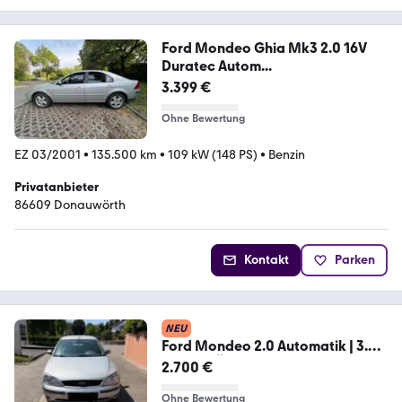
Ford Mondeo Ghia Mk3 2.0 16V
Duratec Autom...
3.399 €
Ohne Bewertung
EZ 03/2001
•
135.500 km
•
109 kW (148 PS)
•
Benzin
Privatanbieter
86609 Donauwörth
Kontakt
Parken
NEU
Ford Mondeo 2.0 Automatik | 3.
Hand | TÜV ...
2.700 €
Ohne Bewertung