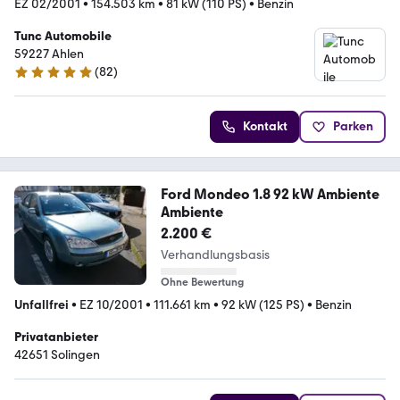
EZ 02/2001
•
154.503 km
•
81 kW (110 PS)
•
Benzin
Tunc Automobile
59227 Ahlen
(
82
)
5 Sterne
Kontakt
Parken
Ford Mondeo 1.8 92 kW Ambiente
Ambiente
2.200 €
Verhandlungsbasis
Ohne Bewertung
Unfallfrei
•
EZ 10/2001
•
111.661 km
•
92 kW (125 PS)
•
Benzin
Privatanbieter
42651 Solingen