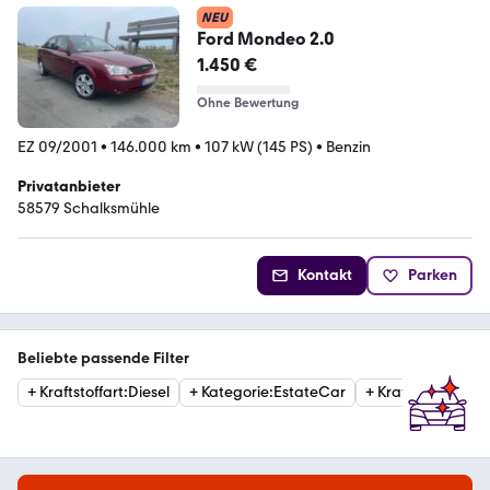
NEU
Ford Mondeo 2.0
1.450 €
Ohne Bewertung
EZ 09/2001
•
146.000 km
•
107 kW (145 PS)
•
Benzin
Privatanbieter
58579 Schalksmühle
Kontakt
Parken
Beliebte passende Filter
+
Kraftstoffart
:
Diesel
+
Kategorie
:
EstateCar
+
Kraftstoffart
:
Ben