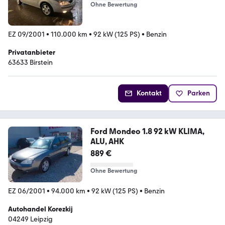
Ohne Bewertung
EZ 09/2001
•
110.000 km
•
92 kW (125 PS)
•
Benzin
Privatanbieter
63633 Birstein
Kontakt
Parken
Ford Mondeo 1.8 92 kW KLIMA,
ALU, AHK
889 €
Ohne Bewertung
EZ 06/2001
•
94.000 km
•
92 kW (125 PS)
•
Benzin
Autohandel Korezkij
04249 Leipzig