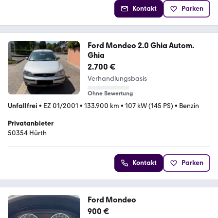
Kontakt
Parken
Ford Mondeo 2.0 Ghia Autom.
Ghia
2.700 €
Verhandlungsbasis
Ohne Bewertung
Unfallfrei
•
EZ 01/2001
•
133.900 km
•
107 kW (145 PS)
•
Benzin
Privatanbieter
50354 Hürth
Kontakt
Parken
Ford Mondeo
900 €