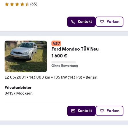
(
65
)
4.4 Sterne
Kontakt
Parken
NEU
Ford Mondeo TÜV Neu
1.600 €
Ohne Bewertung
EZ 05/2001
•
143.000 km
•
105 kW (143 PS)
•
Benzin
Privatanbieter
04157 Möckern
Kontakt
Parken