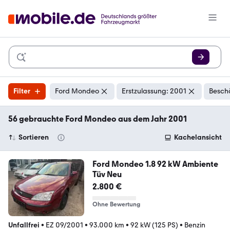
Filter
Ford Mondeo
Erstzulassung: 2001
Besch
56 gebrauchte Ford Mondeo aus dem Jahr 2001
Sortieren
Kachelansicht
Ford Mondeo 1.8 92 kW Ambiente
Tüv Neu
2.800 €
Ohne Bewertung
Unfallfrei
•
EZ 09/2001
•
93.000 km
•
92 kW (125 PS)
•
Benzin