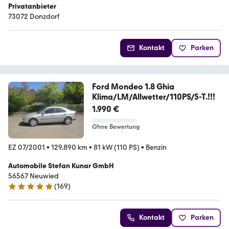
Privatanbieter
73072 Donzdorf
Kontakt
Parken
Ford Mondeo 1.8 Ghia
Klima/LM/Allwetter/110PS/5-T.!!!
1.990 €
Ohne Bewertung
EZ 07/2001
•
129.890 km
•
81 kW (110 PS)
•
Benzin
Automobile Stefan Kunar GmbH
56567 Neuwied
(
169
)
4.8 Sterne
Kontakt
Parken