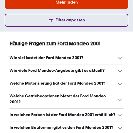
Mehr laden
Filter anpassen
Häufige Fragen zum Ford Mondeo 2001
Wie viel kostet der Ford Mondeo 2001?
Ein guter Preis für einen Ford Mondeo 2001 liegt zwischen
Wie viele Ford Mondeo-Angebote gibt es aktuell?
850 € und 1.960 €. (Stand: 7.8.2026)
Es gibt insgesamt 56 Ford Mondeo bei mobile.de, davon
Welche Motorisierung hat der Ford Mondeo 2001?
56 Gebraucht- und 0 Neuwagen. (Stand: 7.8.2026)
Der Ford Mondeo 2001 hat Leistungen zwischen 110 und
Welche Getriebeoptionen bietet der Ford Mondeo
170 PS. (Stand: 7.8.2026)
2001?
Der Ford Mondeo 2001 ist mit manuellem und
In welchen Farben ist der Ford Mondeo 2001 erhältlich?
automatischem Getriebe erhältlich. (Stand: 7.8.2026)
Den Ford Mondeo 2001 gibt es in folgenden Farben:
In welchen Bauformen gibt es den Ford Mondeo 2001?
silber, grau, rot, blau und grün. Die häufigste Farbe ist