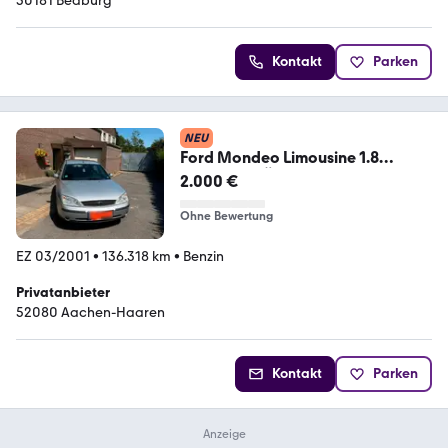
50181 Bedburg
Kontakt
Parken
NEU
Ford Mondeo Limousine 1.8
Benziner | TÜV neu
2.000 €
Ohne Bewertung
EZ 03/2001
•
136.318 km
•
Benzin
Privatanbieter
52080 Aachen-Haaren
Kontakt
Parken