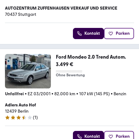
AUTOZENTRUM ZUFFENHAUSEN VERKAUF UND SERVICE
70437 Stuttgart
Kontakt
Parken
Ford Mondeo 2.0 Trend Autom.
3.499 €
Ohne Bewertung
Unfallfrei
•
EZ 03/2001
•
82.000 km
•
107 kW (145 PS)
•
Benzin
Adlers Auto Hof
12439 Berlin
(
1
)
3.7 Sterne
Kontakt
Parken