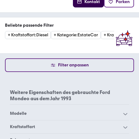
Kontakt
Parken
Beliebte passende Filter
+
Kraftstoffart
:
Diesel
+
Kategorie
:
EstateCar
+
Kraftstoffart
:
Ben
Filter anpassen
Weitere Eigenschaften des
gebrauchte Ford
Mondeo aus dem Jahr 1993
Modelle
Ford Aerostar
Ford B-Max
Kraftstoffart
Ford Bronco Sport
Ford Bronco
Ford Mondeo Diesel 2002
Ford Mondeo Diesel 2003