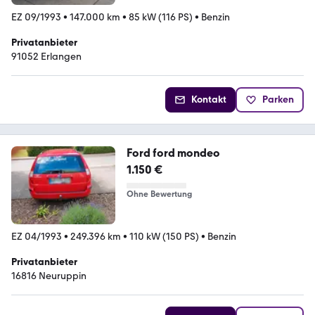
EZ 09/1993
•
147.000 km
•
85 kW (116 PS)
•
Benzin
Privatanbieter
91052 Erlangen
Kontakt
Parken
Ford ford mondeo
1.150 €
Ohne Bewertung
EZ 04/1993
•
249.396 km
•
110 kW (150 PS)
•
Benzin
Privatanbieter
16816 Neuruppin