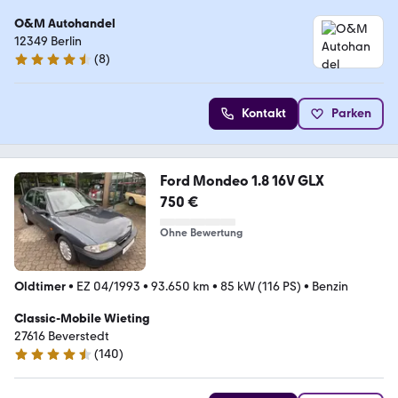
O&M Autohandel
12349 Berlin
(
8
)
4.7 Sterne
Kontakt
Parken
Ford Mondeo 1.8 16V GLX
750 €
Ohne Bewertung
Oldtimer
•
EZ 04/1993
•
93.650 km
•
85 kW (116 PS)
•
Benzin
Classic-Mobile Wieting
27616 Beverstedt
(
140
)
4.7 Sterne