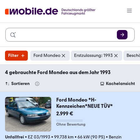
Filter
Ford Mondeo
Erstzulassung: 1993
Beschä
4 gebrauchte Ford Mondeo aus dem Jahr 1993
Sortieren
Kachelansicht
Ford Mondeo *H-
Kennzeichen*NEUE TÜV*
2.999 €
Ohne Bewertung
Unfallfrei
•
EZ 03/1993
•
99.738 km
•
66 kW (90 PS)
•
Benzin