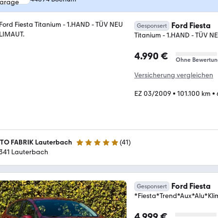
Ford Fiesta
Gesponsert
Titanium - 1.HAND - TÜV N
4.990 €
Ohne Bewertun
Versicherung vergleichen
EZ 03/2009
•
101.100 km
•
TO FABRIK Lauterbach
(
41
)
5 Sterne
341 Lauterbach
Ford Fiesta
Gesponsert
*Fiesta*Trend*Aux*Alu*Kl
4.999 €