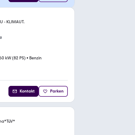
EU - KLIMAUT.
g
60 kW (82 PS)
•
Benzin
Kontakt
Parken
ima*TüV*