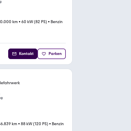
g
40.000 km
•
60 kW (82 PS)
•
Benzin
Kontakt
Parken
ndefahrwerk
ng
46.839 km
•
88 kW (120 PS)
•
Benzin