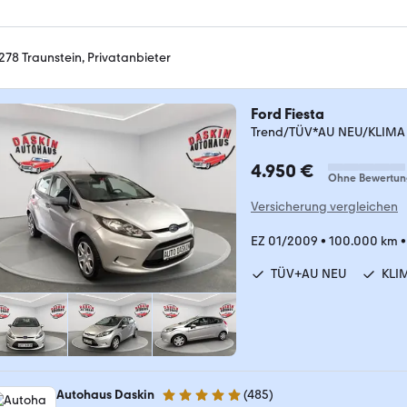
278 Traunstein, Privatanbieter
Ford Fiesta
Trend/TÜV*AU NEU/KLIMA
4.950 €
Ohne Bewertun
Versicherung vergleichen
EZ 01/2009
•
100.000 km
TÜV+AU NEU
KLI
Autohaus Daskin
(
485
)
4.9 Sterne