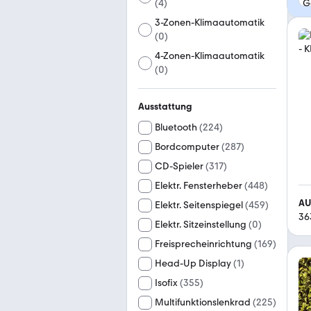
(
4
)
3-Zonen-Klimaautomatik
(
0
)
4-Zonen-Klimaautomatik
(
0
)
Ausstattung
Bluetooth
(
224
)
Bordcomputer
(
287
)
CD-Spieler
(
317
)
Elektr. Fensterheber
(
448
)
AU
Elektr. Seitenspiegel
(
459
)
36
Elektr. Sitzeinstellung
(
0
)
Freisprecheinrichtung
(
169
)
Head-Up Display
(
1
)
Isofix
(
355
)
Multifunktionslenkrad
(
225
)