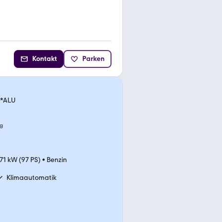
Kontakt
Parken
C*ALU
g
71 kW (97 PS)
•
Benzin
Klimaautomatik