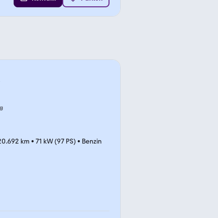
*
g
20.692 km
•
71 kW (97 PS)
•
Benzin