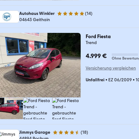
Autohaus Winkler
(
14
)
5 Sterne
04643 Geithain
Ford Fiesta
Trend
4.999 €
Ohne Bewertun
Versicherung vergleichen
Unfallfrei
•
EZ 06/2009
•
1
Jimmys Garage
(
18
)
4.3 Sterne
44894 Bochum