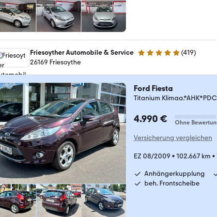
Friesoyther Automobile & Service
(
419
)
4.8 Sterne
26169 Friesoythe
Ford Fiesta
Titanium Klimaa.*AHK*PD
4.990 €
Ohne Bewertun
Versicherung vergleichen
EZ 08/2009
•
102.667 km
•
Anhängerkupplung
beh. Frontscheibe