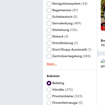
Navigationssystem
(
34
)
Regensensor
(
87
)
Schiebedach
(
0
)
Servolenkung
(
489
)
Sitzheizung
(
136
)
Skisack
(
4
)
Br
Standheizung
(
3
)
79
Start/Stopp-Automatik
(
1
)
Zentralverriegelung
(
484
)
Mehr
...
Anbieter
Beliebig
Händler
(
375
)
Privatanbieter
(
523
)
Firmenfahrzeuge
(
0
)