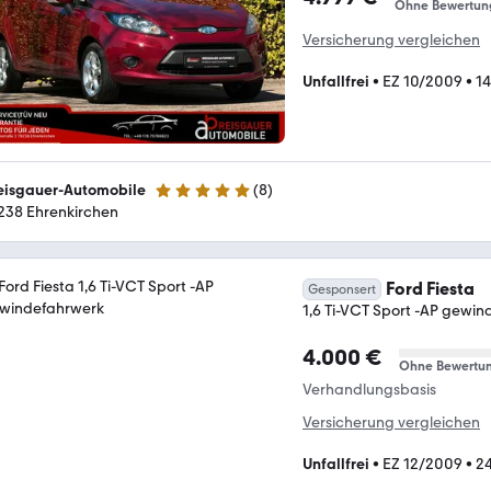
Ohne Bewertun
Versicherung vergleichen
Unfallfrei
•
EZ 10/2009
•
1
eisgauer-Automobile
(
8
)
5 Sterne
238 Ehrenkirchen
Ford Fiesta
Gesponsert
1,6 Ti-VCT Sport -AP gewi
4.000 €
Ohne Bewertu
Verhandlungsbasis
Versicherung vergleichen
Unfallfrei
•
EZ 12/2009
•
2