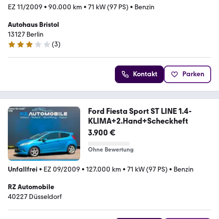
EZ 11/2009
•
90.000 km
•
71 kW (97 PS)
•
Benzin
Autohaus Bristol
13127 Berlin
(
3
)
3.2 Sterne
Kontakt
Parken
Ford Fiesta Sport ST LINE 1.4-
KLIMA+2.Hand+Scheckheft
3.900 €
Ohne Bewertung
Unfallfrei
•
EZ 09/2009
•
127.000 km
•
71 kW (97 PS)
•
Benzin
RZ Automobile
40227 Düsseldorf