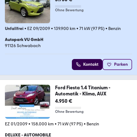
Ohne Bewertung
Unfallfrei
•
EZ 09/2009
•
139.900 km
•
71 kW (97 PS)
•
Benzin
Autopark VU GmbH
91126 Schwabach
Kontakt
Parken
Ford Fiesta 1.4 Titanium -
Automatik - Klima, AUX
4.950 €
Ohne Bewertung
EZ 01/2009
•
158.000 km
•
71 kW (97 PS)
•
Benzin
DELUXE - AUTOMOBILE