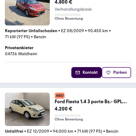
4.800 €
Verhandlungsbasis
Ohne Bewertung
Reparierter Unfallschaden
•
EZ 08/2009
•
90.450 km
•
71 kW (97 PS)
•
Benzin
Privatanbieter
04736 Waldheim
Kontakt
Parken
NEU
Ford Fiesta 1.4 3 porte Bz.- GPL
Titanium
4.200 €
Ohne Bewertung
Unfallfrei
•
EZ 12/2009
•
94.000 km
•
71 kW (97 PS)
•
Benzin