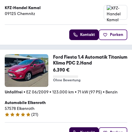
KFZ-Handel Kamal
09125 Chemnitz
Kontakt
Parken
Ford Fiesta 1.4 Automatik Titanium
Klima PDC 2.Hand
6.390 €
Ohne Bewertung
Unfallfrei
•
EZ 06/2009
•
123.000 km
•
71 kW (97 PS)
•
Benzin
Automobile Elkenroth
57578 Elkenroth
(
21
)
4.9 Sterne