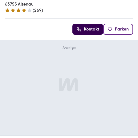
63755 Alzenau
(
269
)
3.8 Sterne
Kontakt
Parken