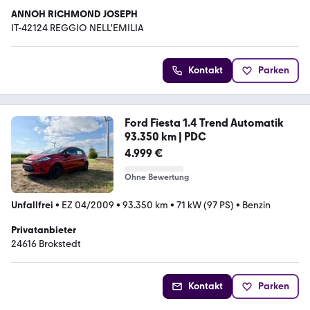
ANNOH RICHMOND JOSEPH
IT-42124 REGGIO NELL'EMILIA
Kontakt
Parken
Ford Fiesta 1.4 Trend Automatik
93.350 km | PDC
4.999 €
Ohne Bewertung
Unfallfrei
•
EZ 04/2009
•
93.350 km
•
71 kW (97 PS)
•
Benzin
Privatanbieter
24616 Brokstedt
Kontakt
Parken