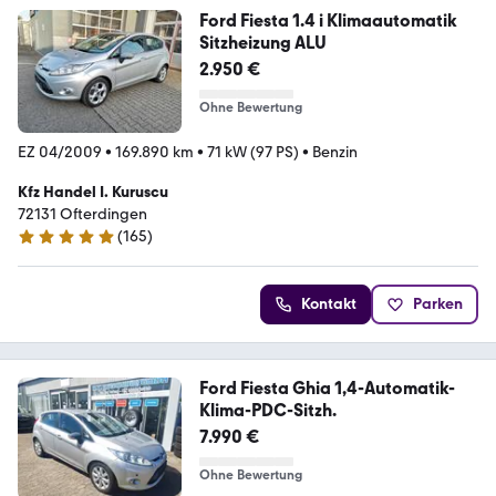
Ford Fiesta 1.4 i Klimaautomatik
Sitzheizung ALU
2.950 €
Ohne Bewertung
EZ 04/2009
•
169.890 km
•
71 kW (97 PS)
•
Benzin
Kfz Handel I. Kuruscu
72131 Ofterdingen
(
165
)
5 Sterne
Kontakt
Parken
Ford Fiesta Ghia 1,4-Automatik-
Klima-PDC-Sitzh.
7.990 €
Ohne Bewertung