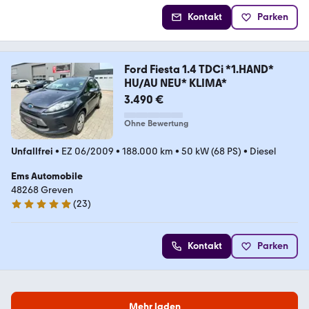
Kontakt
Parken
Ford Fiesta 1.4 TDCi *1.HAND*
HU/AU NEU* KLIMA*
3.490 €
Ohne Bewertung
Unfallfrei
•
EZ 06/2009
•
188.000 km
•
50 kW (68 PS)
•
Diesel
Ems Automobile
48268 Greven
(
23
)
5 Sterne
Kontakt
Parken
Mehr laden