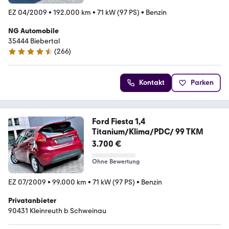
EZ 04/2009
•
192.000 km
•
71 kW (97 PS)
•
Benzin
NG Automobile
35444 Biebertal
(
266
)
4.7 Sterne
Kontakt
Parken
Ford Fiesta 1,4
Titanium/Klima/PDC/ 99 TKM
3.700 €
Ohne Bewertung
EZ 07/2009
•
99.000 km
•
71 kW (97 PS)
•
Benzin
Privatanbieter
90431 Kleinreuth b Schweinau