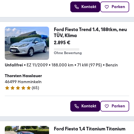
Kontakt
Parken
Ford Fiesta Trend 1.4, 188tkm, neu
TÜV, Klima
2.895 €
Ohne Bewertung
Unfallfrei
•
EZ 11/2009
•
188.000 km
•
71 kW (97 PS)
•
Benzin
Thorsten Hasslauer
46499 Hamminkeln
(
65
)
4.9 Sterne
Kontakt
Parken
Ford Fiesta 1,4 Titanium Titanium