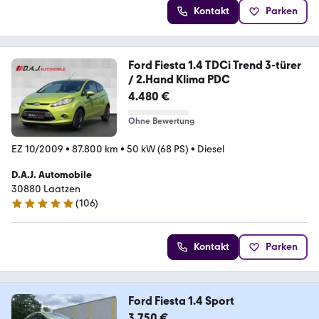
Kontakt
Parken
Ford Fiesta 1.4 TDCi Trend 3-türer
/ 2.Hand Klima PDC
4.480 €
Ohne Bewertung
EZ 10/2009
•
87.800 km
•
50 kW (68 PS)
•
Diesel
D.A.J. Automobile
30880 Laatzen
(
106
)
4.9 Sterne
Kontakt
Parken
Ford Fiesta 1.4 Sport
3.750 €