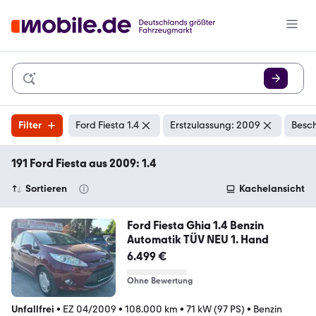
Filter
Ford Fiesta 1.4
Erstzulassung: 2009
Besch
191 Ford Fiesta aus 2009: 1.4
Sortieren
Kachelansicht
Ford Fiesta Ghia 1.4 Benzin
Automatik TÜV NEU 1. Hand
6.499 €
Ohne Bewertung
Unfallfrei
•
EZ 04/2009
•
108.000 km
•
71 kW (97 PS)
•
Benzin