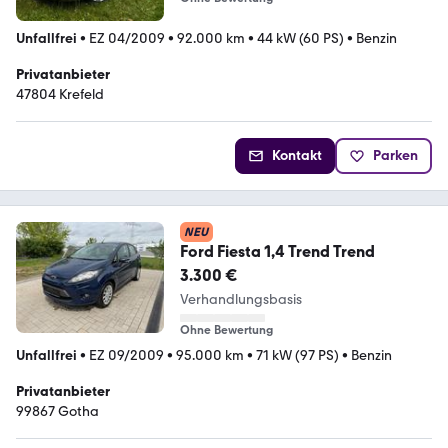
Unfallfrei
•
EZ 04/2009
•
92.000 km
•
44 kW (60 PS)
•
Benzin
Privatanbieter
47804 Krefeld
Kontakt
Parken
NEU
Ford Fiesta 1,4 Trend Trend
3.300 €
Verhandlungsbasis
Ohne Bewertung
Unfallfrei
•
EZ 09/2009
•
95.000 km
•
71 kW (97 PS)
•
Benzin
Privatanbieter
99867 Gotha