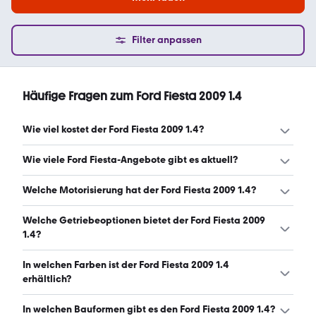
Filter anpassen
Häufige Fragen zum Ford Fiesta 2009 1.4
Wie viel kostet der Ford Fiesta 2009 1.4?
Ein guter Preis für einen Ford Fiesta 2009 1.4 liegt
Wie viele Ford Fiesta-Angebote gibt es aktuell?
zwischen 2.394 € und 3.994 €. (Stand: 10.8.2026)
Es gibt insgesamt 191 Ford Fiesta bei mobile.de, davon 191
Welche Motorisierung hat der Ford Fiesta 2009 1.4?
Gebraucht- und 0 Neuwagen. (Stand: 10.8.2026)
Der Ford Fiesta 2009 1.4 hat Leistungen zwischen 60 und
Welche Getriebeoptionen bietet der Ford Fiesta 2009
97 PS. (Stand: 10.8.2026)
1.4?
Der Ford Fiesta 2009 1.4 ist mit manuellem und
In welchen Farben ist der Ford Fiesta 2009 1.4
automatischem Getriebe erhältlich. (Stand: 10.8.2026)
erhältlich?
Den Ford Fiesta 2009 1.4 gibt es in folgenden Farben:
In welchen Bauformen gibt es den Ford Fiesta 2009 1.4?