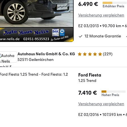
6.490 €
Erhöhter Preis
Versicherung vergleichen
EZ 03/2013
•
90.700 km
•
6
12 Monate Garantie
Autohaus Nelis GmbH & Co. KG
(
229
)
4.9 Sterne
52511 Geilenkirchen
Ford Fiesta
1.25 Trend
7.410 €
Hoher Preis
Versicherung vergleichen
EZ 02/2016
•
107.593 km
•