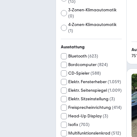
(
13
)
3-Zonen-Klimaautomatik
(
0
)
4-Zonen-Klimaautomatik
(
1
)
Ausstattung
Au
75
Bluetooth
(
623
)
Bordcomputer
(
824
)
CD-Spieler
(
588
)
Elektr. Fensterheber
(
1.059
)
Elektr. Seitenspiegel
(
1.009
)
Elektr. Sitzeinstellung
(
3
)
Freisprecheinrichtung
(
414
)
Head-Up Display
(
3
)
Isofix
(
703
)
Multifunktionslenkrad
(
512
)