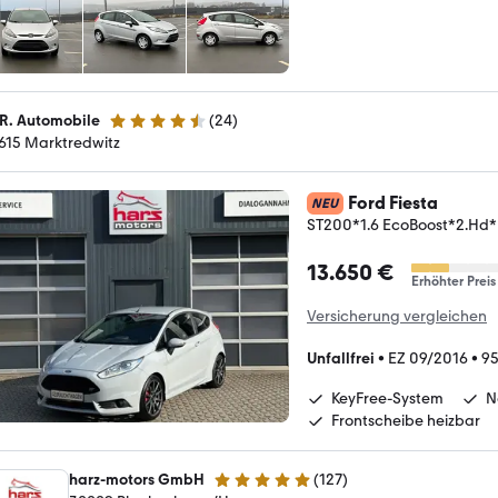
R. Automobile
(
24
)
4.7 Sterne
615 Marktredwitz
Ford Fiesta
NEU
ST200*1.6 EcoBoost*2.H
13.650 €
Erhöhter Preis
Versicherung vergleichen
Unfallfrei
•
EZ 09/2016
•
95
KeyFree-System
N
Frontscheibe heizbar
harz-motors GmbH
(
127
)
5 Sterne