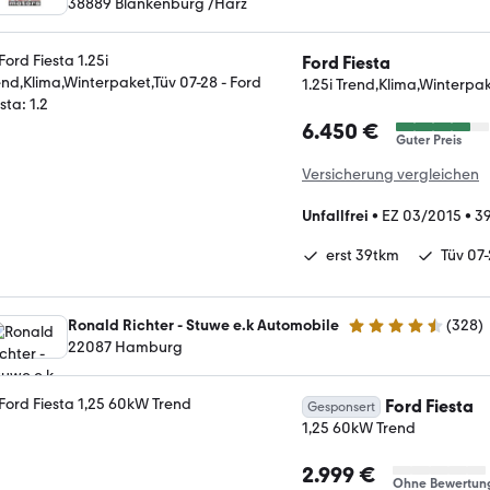
38889 Blankenburg /Harz
Ford Fiesta
1.25i Trend,Klima,Winterpak
6.450 €
Guter Preis
Versicherung vergleichen
Unfallfrei
•
EZ 03/2015
•
39
erst 39tkm
Tüv 07
Ronald Richter - Stuwe e.k Automobile
(
328
)
4.6 Sterne
22087 Hamburg
Ford Fiesta
Gesponsert
1,25 60kW Trend
2.999 €
Ohne Bewertun