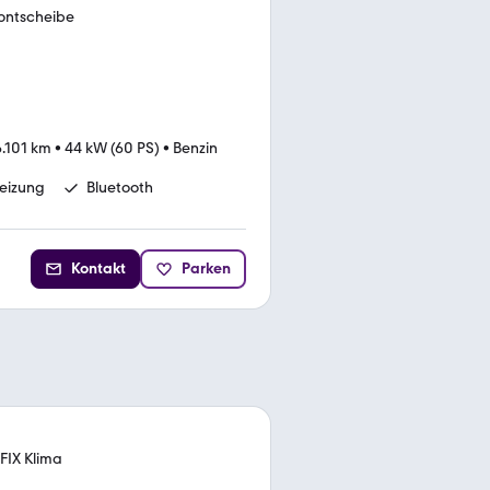
rontscheibe
.101 km
•
44 kW (60 PS)
•
Benzin
heizung
Bluetooth
Kontakt
Parken
FIX Klima