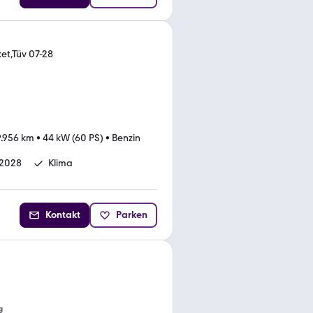
et,Tüv 07-28
.956 km
•
44 kW (60 PS)
•
Benzin
-2028
Klima
Kontakt
Parken
g