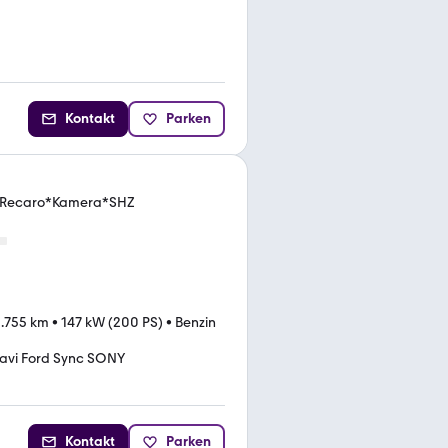
Kontakt
Parken
d*Recaro*Kamera*SHZ
.755 km
•
147 kW (200 PS)
•
Benzin
avi Ford Sync SONY
Kontakt
Parken