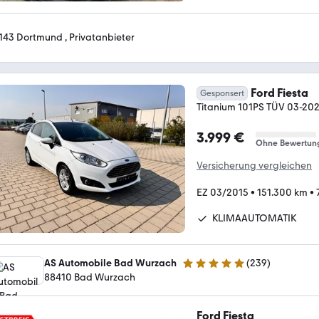
143 Dortmund , Privatanbieter
Ford Fiesta
Gesponsert
Titanium 101PS TÜV 03-20
3.999 €
Ohne Bewertun
Versicherung vergleichen
EZ 03/2015
•
151.300 km
•
KLIMAAUTOMATIK
AS Automobile Bad Wurzach
(
239
)
5 Sterne
88410 Bad Wurzach
Ford Fiesta