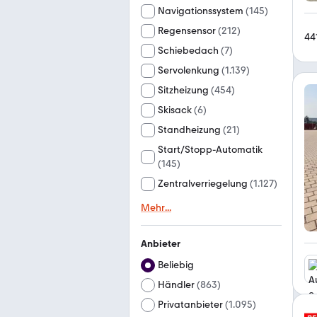
Navigationssystem
(
145
)
Regensensor
(
212
)
44
Schiebedach
(
7
)
Servolenkung
(
1.139
)
Sitzheizung
(
454
)
Skisack
(
6
)
Standheizung
(
21
)
Start/Stopp-Automatik
(
145
)
Zentralverriegelung
(
1.127
)
Mehr
...
Anbieter
Beliebig
Händler
(
863
)
Privatanbieter
(
1.095
)