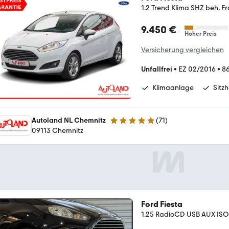
1.2 Trend Klima SHZ beh. F
9.450 €
Hoher Preis
Versicherung vergleichen
Unfallfrei
•
EZ 02/2016
•
86
Klimaanlage
Sitz
Autoland NL Chemnitz
(
71
)
4.8 Sterne
09113 Chemnitz
Ford Fiesta
1.25 RadioCD USB AUX ISO