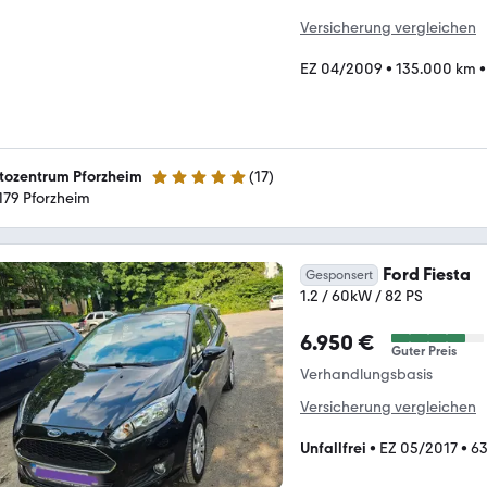
Versicherung vergleichen
EZ 04/2009
•
135.000 km
tozentrum Pforzheim
(
17
)
5 Sterne
179 Pforzheim
Ford Fiesta
Gesponsert
1.2 / 60kW / 82 PS
6.950 €
Guter Preis
Verhandlungsbasis
Versicherung vergleichen
Unfallfrei
•
EZ 05/2017
•
63