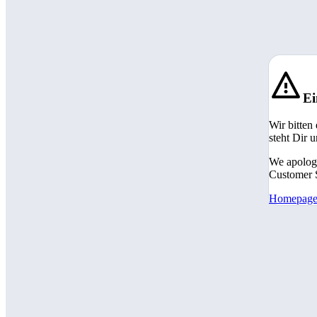
Ei
Wir bitten
steht Dir 
We apologi
Customer S
Homepag