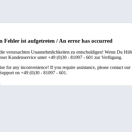
n Fehler ist aufgetreten / An error has occurred
 die verursachten Unannehmlichkeiten zu entschuldigen! Wenn Du Hilfe
unser Kundenservice unter +49 (0)30 - 81097 - 601 zur Verfügung.
se for any inconvenience! If you require assistance, please contact our
upport on +49 (0)30 - 81097 - 601.
e