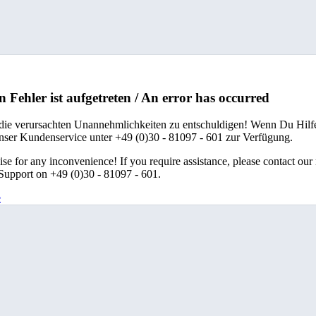
n Fehler ist aufgetreten / An error has occurred
 die verursachten Unannehmlichkeiten zu entschuldigen! Wenn Du Hilfe
unser Kundenservice unter +49 (0)30 - 81097 - 601 zur Verfügung.
se for any inconvenience! If you require assistance, please contact our
upport on +49 (0)30 - 81097 - 601.
e