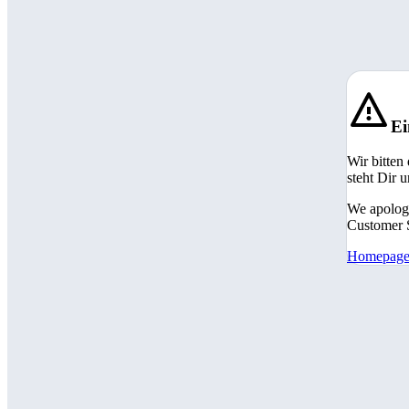
Ei
Wir bitten
steht Dir 
We apologi
Customer S
Homepag