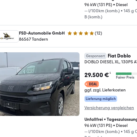
96 kW (131 PS)
•
Diesel
-- l/100km (komb.)
•
145 g 
B (komb.)
FSD-Automobile GmbH
(
12
)
4.8 Sterne
86567 Tandern
Fiat Doblo
Gesponsert
DOBLO DIESEL XL, 130PS AT
¹
29.500 €
Fairer Preis
DEAL
ggf. zzgl. Lieferkosten
Lieferung möglich
Versicherung vergleichen
Unfallfrei
•
Tageszulassun
96 kW (131 PS)
•
Diesel
-- l/100km (komb.)
•
145 g 