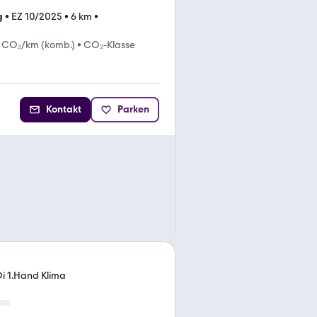
g
•
EZ 10/2025
•
6 km
•
 CO₂/km (komb.)
•
CO₂-Klasse
Kontakt
Parken
i 1.Hand Klima