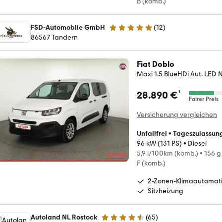
B (komb.)
FSD-Automobile GmbH
(
12
)
4.8 Sterne
86567 Tandern
Fiat Doblo
Maxi 1.5 BlueHDi Aut. LED N
¹
28.890 €
Fairer Preis
Versicherung vergleichen
Unfallfrei
•
Tageszulassun
96 kW (131 PS)
•
Diesel
5,9 l/100km (komb.)
•
156 g
F (komb.)
2-Zonen-Klimaautomat
Sitzheizung
Autoland NL Rostock
(
65
)
4.6 Sterne