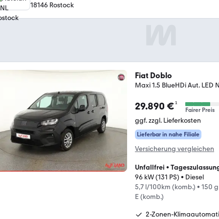
18146 Rostock
Fiat Doblo
Maxi 1.5 BlueHDi Aut. LED N
¹
29.890 €
Fairer Preis
ggf. zzgl. Lieferkosten
Lieferbar in nahe Filiale
Versicherung vergleichen
Unfallfrei
•
Tageszulassun
96 kW (131 PS)
•
Diesel
5,7 l/100km (komb.)
•
150 g
E (komb.)
2-Zonen-Klimaautomat