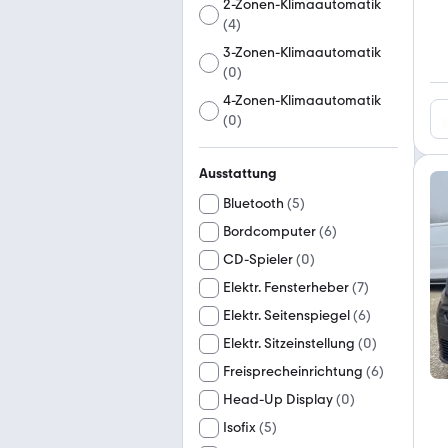
2-Zonen-Klimaautomatik
(
4
)
3-Zonen-Klimaautomatik
(
0
)
4-Zonen-Klimaautomatik
(
0
)
Ausstattung
Bluetooth
(
5
)
Bordcomputer
(
6
)
CD-Spieler
(
0
)
Elektr. Fensterheber
(
7
)
Elektr. Seitenspiegel
(
6
)
Elektr. Sitzeinstellung
(
0
)
Freisprecheinrichtung
(
6
)
Head-Up Display
(
0
)
Isofix
(
5
)