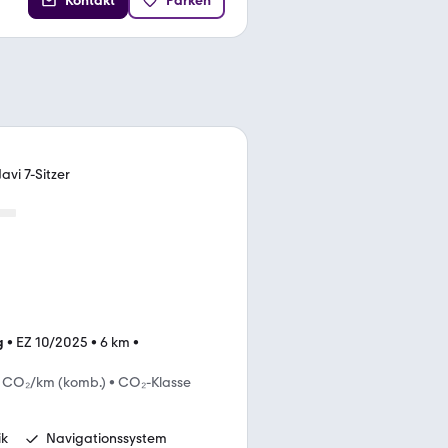
Kontakt
Parken
avi 7-Sitzer
g
•
EZ 10/2025
•
6 km
•
 CO₂/km (komb.)
•
CO₂-Klasse
ik
Navigationssystem