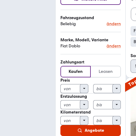
Fahrzeugzustand
Beliebig
ändern
F
Marke, Modell, Variante
B
Fiat Doblo
ändern
So
Zahlungsart
Kaufen
Leasen
Preis
To
Erstzulassung
Kilometerstand
Angebote