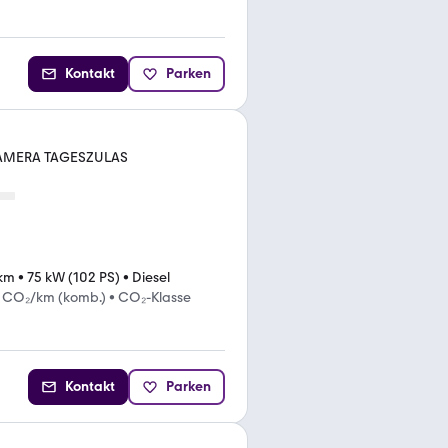
Kontakt
Parken
 KAMERA TAGESZULAS
km
•
75 kW (102 PS)
•
Diesel
g CO₂/km (komb.)
•
CO₂-Klasse
Kontakt
Parken