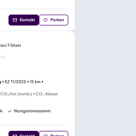
Kontakt
Parken
avi 7-Sitzer
g
•
EZ 11/2025
•
15 km
•
 CO₂/km (komb.)
•
CO₂-Klasse
ik
Navigationssystem