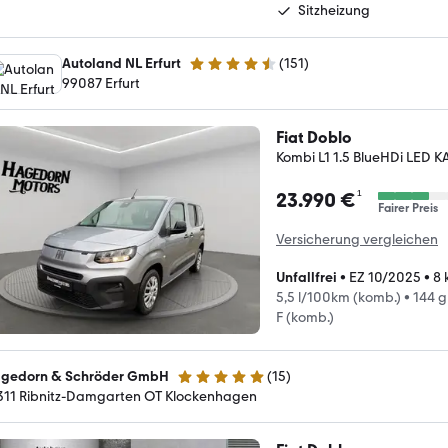
Sitzheizung
Autoland NL Erfurt
(
151
)
4.5 Sterne
99087 Erfurt
Fiat Doblo
Kombi L1 1.5 BlueHDi LED
¹
23.990 €
Fairer Preis
Versicherung vergleichen
Unfallfrei
•
EZ 10/2025
•
8 
5,5 l/100km (komb.)
•
144 
F (komb.)
gedorn & Schröder GmbH
(
15
)
5 Sterne
311 Ribnitz-Damgarten OT Klockenhagen