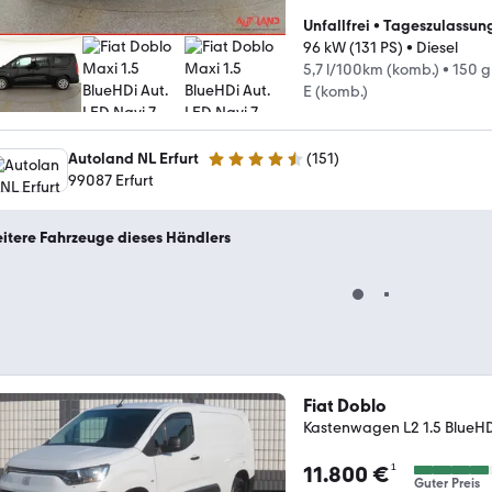
Unfallfrei
•
Tageszulassun
96 kW (131 PS)
•
Diesel
5,7 l/100km (komb.)
•
150 g
E (komb.)
Autoland NL Erfurt
(
151
)
4.5 Sterne
99087 Erfurt
itere Fahrzeuge dieses Händlers
Fiat Doblo
Kastenwagen L2 1.5 BlueHD
¹
11.800 €
Guter Preis