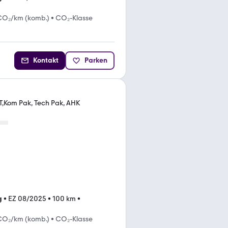
CO₂/km (komb.)
•
CO₂-Klasse
Kontakt
Parken
,Kom Pak, Tech Pak, AHK
g
•
EZ 08/2025
•
100 km
•
CO₂/km (komb.)
•
CO₂-Klasse