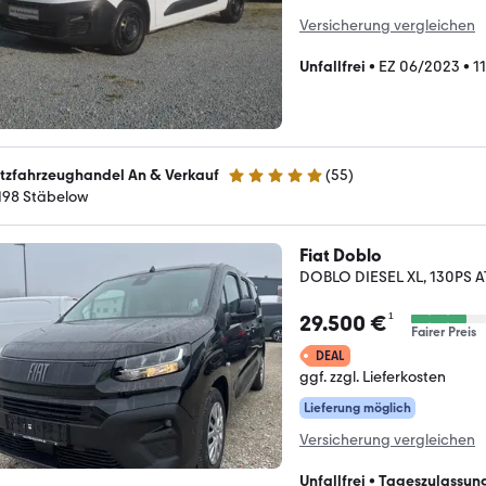
Versicherung vergleichen
Unfallfrei
•
EZ 06/2023
•
1
tzfahrzeughandel An & Verkauf
(
55
)
5 Sterne
198 Stäbelow
Fiat Doblo
DOBLO DIESEL XL, 130PS AT
¹
29.500 €
Fairer Preis
DEAL
ggf. zzgl. Lieferkosten
Lieferung möglich
Versicherung vergleichen
Unfallfrei
•
Tageszulassun