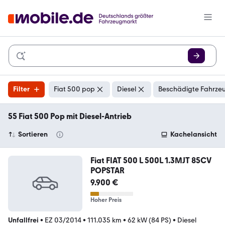
Filter
Fiat 500 pop
Diesel
Beschädigte Fahrzeu
55 Fiat 500 Pop mit Diesel-Antrieb
Sortieren
Kachelansicht
Fiat FIAT 500 L 500L 1.3MJT 85CV
POPSTAR
9.900 €
Hoher Preis
Unfallfrei
•
EZ 03/2014
•
111.035 km
•
62 kW (84 PS)
•
Diesel