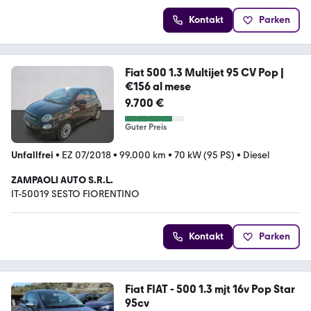
Kontakt
Parken
Fiat 500 1.3 Multijet 95 CV Pop |
€156 al mese
9.700 €
Guter Preis
Unfallfrei
•
EZ 07/2018
•
99.000 km
•
70 kW (95 PS)
•
Diesel
ZAMPAOLI AUTO S.R.L.
IT-50019 SESTO FIORENTINO
Kontakt
Parken
Fiat FIAT - 500 1.3 mjt 16v Pop Star
95cv