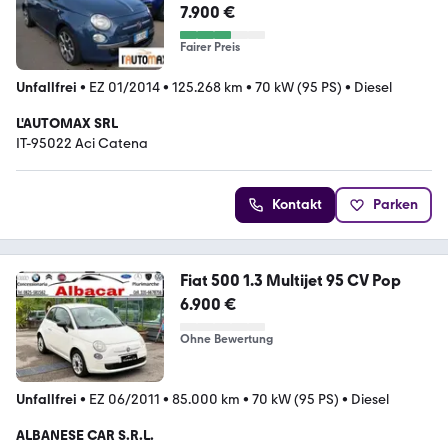
7.900 €
Fairer Preis
Unfallfrei
•
EZ 01/2014
•
125.268 km
•
70 kW (95 PS)
•
Diesel
L'AUTOMAX SRL
IT-95022 Aci Catena
Kontakt
Parken
Fiat 500 1.3 Multijet 95 CV Pop
6.900 €
Ohne Bewertung
Unfallfrei
•
EZ 06/2011
•
85.000 km
•
70 kW (95 PS)
•
Diesel
ALBANESE CAR S.R.L.