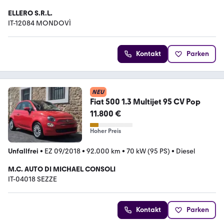
ELLERO S.R.L.
IT-12084 MONDOVÌ
Kontakt
Parken
NEU
Fiat 500 1.3 Multijet 95 CV Pop
11.800 €
Hoher Preis
Unfallfrei
•
EZ 09/2018
•
92.000 km
•
70 kW (95 PS)
•
Diesel
M.C. AUTO DI MICHAEL CONSOLI
IT-04018 SEZZE
Kontakt
Parken