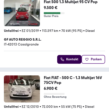
Fiat 500 1.3 Multijet 95 CV Pop
9.500 €
Guter Preis
Unfallfrei
•
EZ 01/2019
•
113.597 km
•
70 kW (95 PS)
•
Diesel
GF AUTO REGGIO S.R.L.
IT-42013 Casalgrande
Kontakt
Parken
Fiat FIAT - 500 C - 1.3 Multijet 16V
75CV Pop
6.900 €
Ohne Bewertung
Unfallfrei
•
EZ 12/2010
•
72.000 km
•
55 kW (75 PS)
•
Diesel