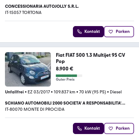
CONCESSIONARIA AUTOJOLLY S.R.L.
IT-15057 TORTONA
Kontakt
Parken
Fiat FIAT 500 1.3 Multijet 95 CV
Pop
8.900 €
Guter Preis
Unfallfrei
•
EZ 03/2017
•
109.837 km
•
70 kW (95 PS)
•
Diesel
SCHIANO AUTOMOBILI 2000 SOCIETA' A RESPONSABILITA'
LIMITATA
IT-80070 MONTE DI PROCIDA
Kontakt
Parken