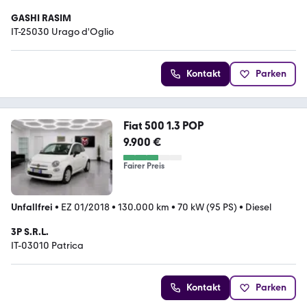
GASHI RASIM
IT-25030 Urago d'Oglio
Kontakt
Parken
Fiat 500 1.3 POP
9.900 €
Fairer Preis
Unfallfrei
•
EZ 01/2018
•
130.000 km
•
70 kW (95 PS)
•
Diesel
3P S.R.L.
IT-03010 Patrica
Kontakt
Parken