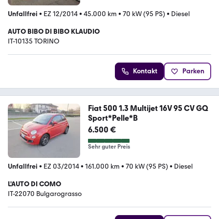
Unfallfrei
•
EZ 12/2014
•
45.000 km
•
70 kW (95 PS)
•
Diesel
AUTO BIBO DI BIBO KLAUDIO
IT-10135 TORINO
Kontakt
Parken
Fiat 500 1.3 Multijet 16V 95 CV GQ
Sport*Pelle*B
6.500 €
Sehr guter Preis
Unfallfrei
•
EZ 03/2014
•
161.000 km
•
70 kW (95 PS)
•
Diesel
L'AUTO DI COMO
IT-22070 Bulgarograsso