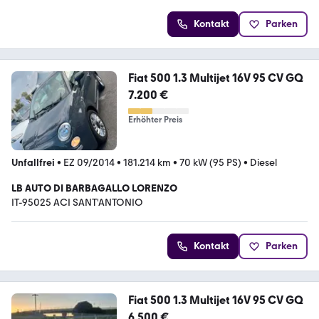
Kontakt
Parken
Fiat 500 1.3 Multijet 16V 95 CV GQ
7.200 €
Erhöhter Preis
Unfallfrei
•
EZ 09/2014
•
181.214 km
•
70 kW (95 PS)
•
Diesel
LB AUTO DI BARBAGALLO LORENZO
IT-95025 ACI SANT'ANTONIO
Kontakt
Parken
Fiat 500 1.3 Multijet 16V 95 CV GQ
6.500 €