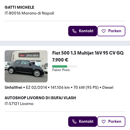
GATTI MICHELE
IT-80016 Marano di Napoli
Kontakt
Parken
Fiat 500 1.3 Multijet 16V 95 CV GQ
7.900 €
Fairer Preis
Unfallfrei
•
EZ 02/2014
•
141.106 km
•
70 kW (95 PS)
•
Diesel
AUTOSHOP LIVORNO DI ISUFAJ VLASH
IT-57121 Livorno
Kontakt
Parken