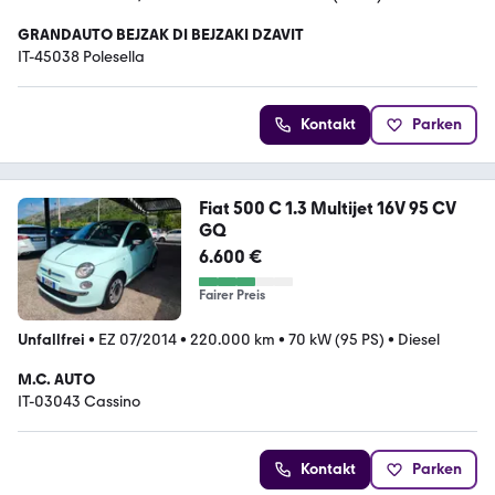
GRANDAUTO BEJZAK DI BEJZAKI DZAVIT
IT-45038 Polesella
Kontakt
Parken
Fiat 500 C 1.3 Multijet 16V 95 CV
GQ
6.600 €
Fairer Preis
Unfallfrei
•
EZ 07/2014
•
220.000 km
•
70 kW (95 PS)
•
Diesel
M.C. AUTO
IT-03043 Cassino
Kontakt
Parken