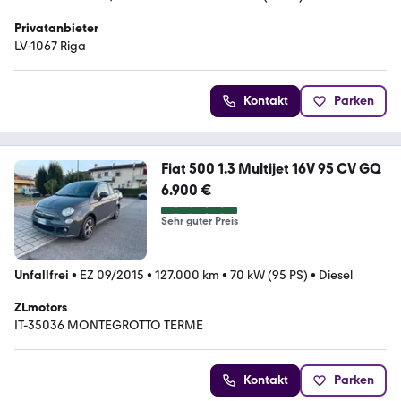
Privatanbieter
LV-1067 Riga
Kontakt
Parken
Fiat 500 1.3 Multijet 16V 95 CV GQ
6.900 €
Sehr guter Preis
Unfallfrei
•
EZ 09/2015
•
127.000 km
•
70 kW (95 PS)
•
Diesel
ZLmotors
IT-35036 MONTEGROTTO TERME
Kontakt
Parken