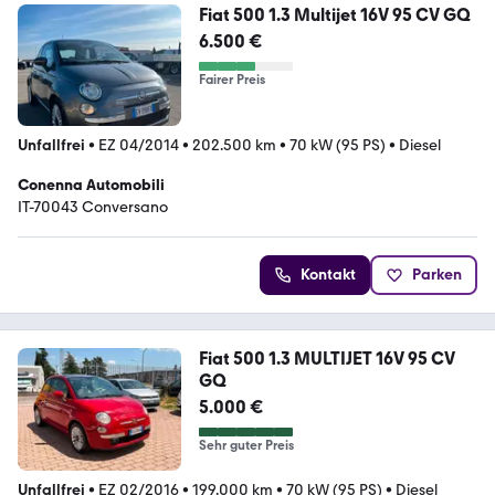
Fiat 500 1.3 Multijet 16V 95 CV GQ
6.500 €
Fairer Preis
Unfallfrei
•
EZ 04/2014
•
202.500 km
•
70 kW (95 PS)
•
Diesel
Conenna Automobili
IT-70043 Conversano
Kontakt
Parken
Fiat 500 1.3 MULTIJET 16V 95 CV
GQ
5.000 €
Sehr guter Preis
Unfallfrei
•
EZ 02/2016
•
199.000 km
•
70 kW (95 PS)
•
Diesel