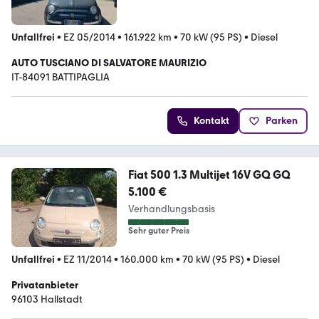
Unfallfrei
•
EZ 05/2014
•
161.922 km
•
70 kW (95 PS)
•
Diesel
AUTO TUSCIANO DI SALVATORE MAURIZIO
IT-84091 BATTIPAGLIA
Kontakt
Parken
Fiat 500 1.3 Multijet 16V GQ GQ
5.100 €
Verhandlungsbasis
Sehr guter Preis
Unfallfrei
•
EZ 11/2014
•
160.000 km
•
70 kW (95 PS)
•
Diesel
Privatanbieter
96103 Hallstadt