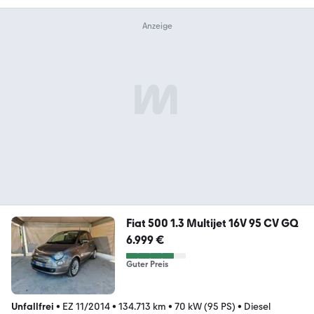
Fiat 500 1.3 Multijet 16V 95 CV GQ
6.999 €
Guter Preis
Unfallfrei
•
EZ 11/2014
•
134.713 km
•
70 kW (95 PS)
•
Diesel