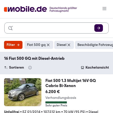
Filter
Fiat 500 gq
Diesel
Beschädigte Fahrzeug
16 Fiat 500 GQ mit Diesel-Antrieb
Sortieren
Kachelansicht
Fiat 500 1.3 Multijet 16V GQ
Cabrio Bi-Xenon
6.200 €
Verhandlungsbasis
Sehr guter Preis
Unfallfrei
•
EZ 01/2014
•
107.512 km
•
70 kW (95 PS)
•
Diesel