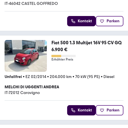
IT-46042 CASTEL GOFFREDO
Kontakt
Parken
Fiat 500 1.3 Multijet 16V 95 CV GQ
6.900 €
Erhöhter Preis
Unfallfrei
•
EZ 02/2014
•
204.000 km
•
70 kW (95 PS)
•
Diesel
MELCHI DI UGGENTI ANDREA
IT-72012 Carovigno
Kontakt
Parken