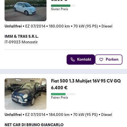
Guter Preis
Unfallfrei
•
EZ 07/2014
•
180.000 km
•
70 kW (95 PS)
•
Diesel
IMM & TRAS S.R.L.
IT-09023 Monastir
Kontakt
Parken
Fiat 500 1.3 Multijet 16V 95 CV GQ
6.400 €
Fairer Preis
Unfallfrei
•
EZ 07/2014
•
184.000 km
•
70 kW (95 PS)
•
Diesel
NET CAR DI BRUNO GIANCARLO