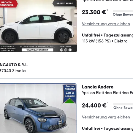
¹
23.300 €
Ohne Bewer
Versicherung vergleichen
Unfallfrei
•
Tageszulassun
115 kW (156 PS)
•
Elektro
NCAUTO S.R.L.
-37040 Zimella
Lancia Andere
Ypsilon Elettrica Elettrica 
¹
24.400 €
Ohne Bewe
Versicherung vergleichen
Unfallfrei
•
Tageszulassun