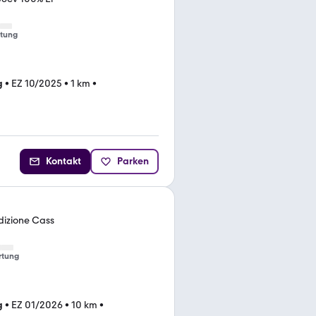
tung
g
•
EZ 10/2025
•
1 km
•
Kontakt
Parken
Edizione Cass
rtung
g
•
EZ 01/2026
•
10 km
•