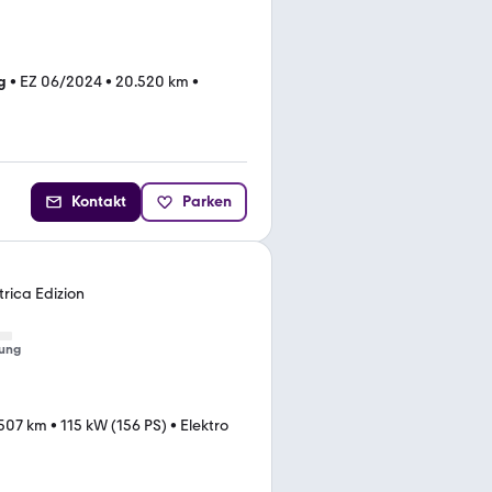
g
•
EZ 06/2024
•
20.520 km
•
Kontakt
Parken
trica Edizion
ung
.507 km
•
115 kW (156 PS)
•
Elektro