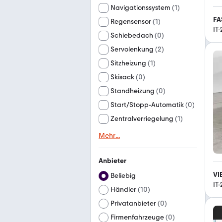
Navigationssystem
(
1
)
FA
Regensensor
(
1
)
IT
Schiebedach
(
0
)
Servolenkung
(
2
)
Sitzheizung
(
1
)
Skisack
(
0
)
Standheizung
(
0
)
Start/Stopp-Automatik
(
0
)
Zentralverriegelung
(
1
)
Mehr
...
Anbieter
VI
Beliebig
IT
Händler
(
10
)
Privatanbieter
(
0
)
Firmenfahrzeuge
(
0
)