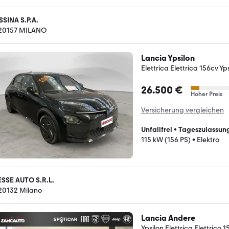
SSINA S.P.A.
-20157 MILANO
Lancia Ypsilon
Elettrica Elettrica 156cv Yp
26.500 €
Hoher Preis
Versicherung vergleichen
Unfallfrei
•
Tageszulassun
115 kW (156 PS)
•
Elektro
ESSE AUTO S.R.L.
-20132 Milano
Lancia Andere
Ypsilon Elettrica Elettrico 