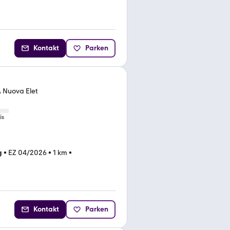
Kontakt
Parken
Nuova Elet
is
g
•
EZ 04/2026
•
1 km
•
Kontakt
Parken