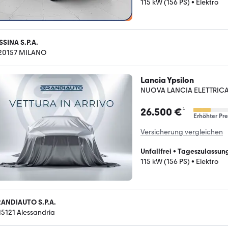
115 kW (156 PS)
•
Elektro
SSINA S.P.A.
-20157 MILANO
Lancia Ypsilon
NUOVA LANCIA ELETTRICA 
¹
26.500 €
Erhöhter Pre
Versicherung vergleichen
Unfallfrei
•
Tageszulassun
115 kW (156 PS)
•
Elektro
ANDIAUTO S.P.A.
-15121 Alessandria