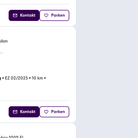
Kontakt
Parken
silon
g
•
EZ 02/2025
•
10 km
•
Kontakt
Parken
156cv 100% El