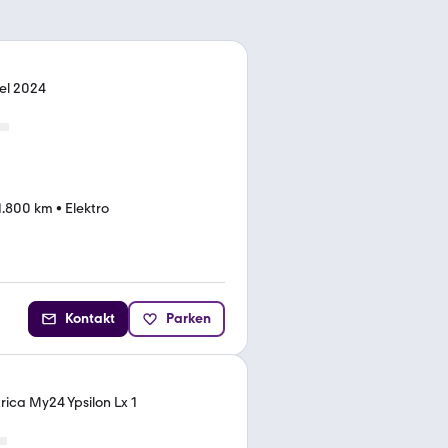
el 2024
1.800 km
•
Elektro
Kontakt
Parken
rica My24 Ypsilon Lx 1