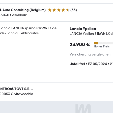
L Auto Consulting (Belgium)
(
33
)
4.5 Sterne
-5030 Gembloux
Lancia Ypsilon
LANCIA Ypsilon 51kWh LX d
23.900 €
Hoher Preis
Versicherung vergleichen
Unfallfrei
•
EZ 05/2024
•
2
NTROAUTOVT S.R.L.
-00053 Civitavecchia