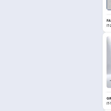
FA
IT
GR
IT