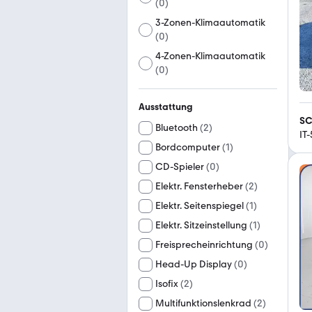
(
0
)
3-Zonen-Klimaautomatik
(
0
)
4-Zonen-Klimaautomatik
(
0
)
Ausstattung
SC
Bluetooth
(
2
)
IT
Bordcomputer
(
1
)
CD-Spieler
(
0
)
Elektr. Fensterheber
(
2
)
Elektr. Seitenspiegel
(
1
)
Elektr. Sitzeinstellung
(
1
)
Freisprecheinrichtung
(
0
)
Head-Up Display
(
0
)
Isofix
(
2
)
Multifunktionslenkrad
(
2
)