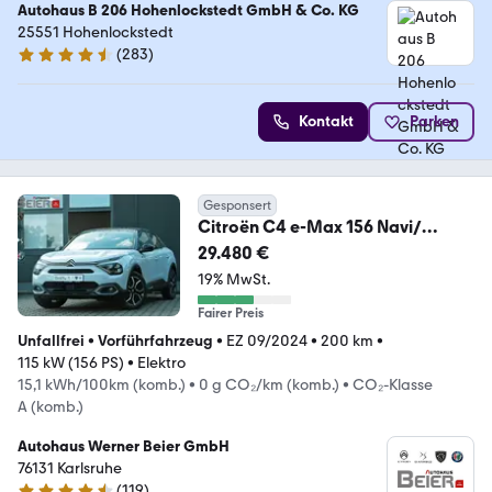
Autohaus B 206 Hohenlockstedt GmbH & Co. KG
25551 Hohenlockstedt
(
283
)
4.5 Sterne
Kontakt
Parken
Gesponsert
Citroën C4 e-Max 156 Navi/
Sitzh./ Klimaau.
29.480 €
19% MwSt.
Fairer Preis
Unfallfrei
•
Vorführfahrzeug
•
EZ 09/2024
•
200 km
•
115 kW (156 PS)
•
Elektro
15,1 kWh/100km (komb.)
•
0 g CO₂/km (komb.)
•
CO₂-Klasse
A (komb.)
Autohaus Werner Beier GmbH
76131 Karlsruhe
(
119
)