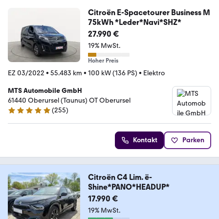
Citroën E-Spacetourer Business M
75kWh *Leder*Navi*SHZ*
27.990 €
19% MwSt.
Hoher Preis
EZ 03/2022
•
55.483 km
•
100 kW (136 PS)
•
Elektro
MTS Automobile GmbH
61440 Oberursel (Taunus) OT Oberursel
(
255
)
5 Sterne
Kontakt
Parken
Citroën C4 Lim. ë-
Shine*PANO*HEADUP*
17.990 €
19% MwSt.