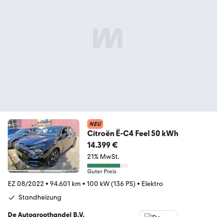
NEU
Citroën Ë-C4 Feel 50 kWh
14.399 €
21% MwSt.
Guter Preis
EZ 08/2022
•
94.601 km
•
100 kW (136 PS)
•
Elektro
Standheizung
De Autogroothandel B.V.