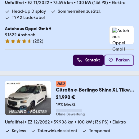
Unfallfrei
•
EZ 11/2022
•
73.596 km
•
100 kW (136 PS)
•
Elektro
Head-Up Display
Sommerreifen zusätzl.
TYP 2 Ladekabel
Autohaus Oppel GmbH
91522 Ansbach
(
222
)
4.5 Sterne
Kontakt
Parken
NEU
Citroën e-Berlingo Shine XL 11kw
Shz Kamera PDC v+h
21.990 €
19% MwSt.
Ohne Bewertung
Unfallfrei
•
EZ 12/2022
•
59.906 km
•
100 kW (136 PS)
•
Elektro
Keyless
Toterwinkelassistent
Tempomat