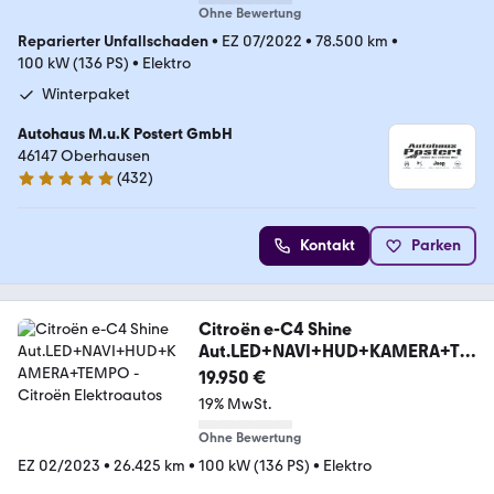
Ohne Bewertung
Reparierter Unfallschaden
•
EZ 07/2022
•
78.500 km
•
100 kW (136 PS)
•
Elektro
Winterpaket
Autohaus M.u.K Postert GmbH
46147 Oberhausen
(
432
)
5 Sterne
Kontakt
Parken
Citroën e-C4 Shine
Aut.LED+NAVI+HUD+KAMERA+TE
MPO
19.950 €
19% MwSt.
Ohne Bewertung
EZ 02/2023
•
26.425 km
•
100 kW (136 PS)
•
Elektro