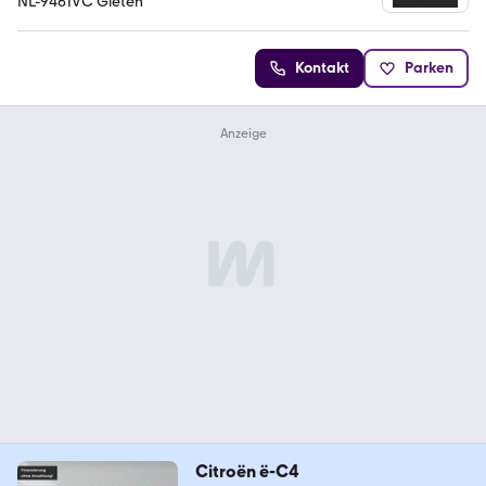
NL-9461VC Gieten
Kontakt
Parken
Citroën ë-C4