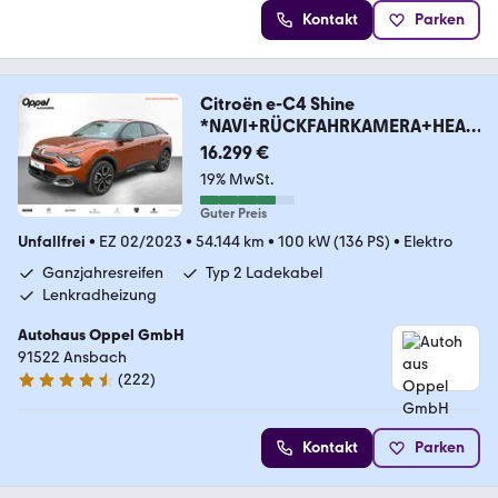
Kontakt
Parken
Citroën e-C4 Shine
*NAVI+RÜCKFAHRKAMERA+HEAD
-UP-DISPLAY*
16.299 €
19% MwSt.
Guter Preis
Unfallfrei
•
EZ 02/2023
•
54.144 km
•
100 kW (136 PS)
•
Elektro
Ganzjahresreifen
Typ 2 Ladekabel
Lenkradheizung
Autohaus Oppel GmbH
91522 Ansbach
(
222
)
4.5 Sterne
Kontakt
Parken