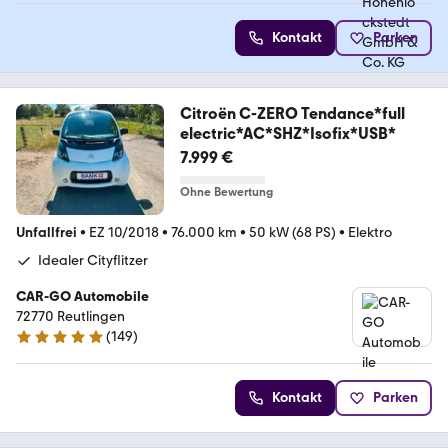
Kontakt
Parken
Citroën C-ZERO Tendance*full
electric*AC*SHZ*Isofix*USB*
7.999 €
Ohne Bewertung
Unfallfrei
•
EZ 10/2018
•
76.000 km
•
50 kW (68 PS)
•
Elektro
Idealer Cityflitzer
CAR-GO Automobile
72770 Reutlingen
(
149
)
4.9 Sterne
Kontakt
Parken