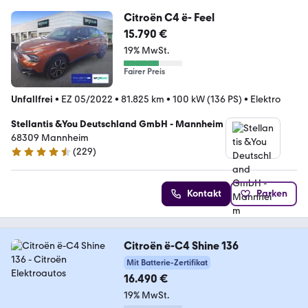
Citroën C4 ë- Feel
15.790 €
19% MwSt.
Fairer Preis
Unfallfrei
•
EZ 05/2022
•
81.825 km
•
100 kW (136 PS)
•
Elektro
Stellantis &You Deutschland GmbH - Mannheim
68309 Mannheim
(
229
)
4.3 Sterne
Kontakt
Parken
Citroën ë-C4 Shine 136
Mit Batterie-Zertifikat
16.490 €
19% MwSt.