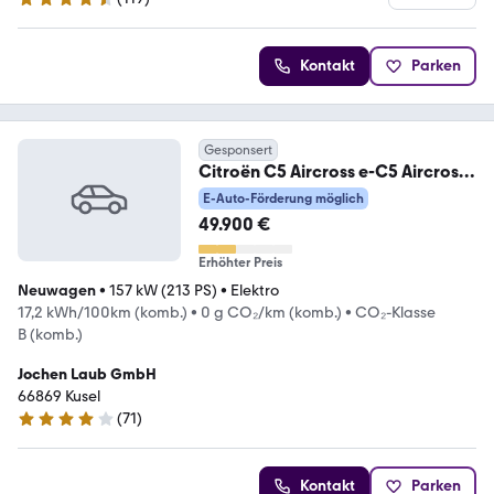
4.3 Sterne
Kontakt
Parken
Gesponsert
Citroën C5 Aircross e-C5 Aircross
210 Komfort-Range MAX
E-Auto-Förderung möglich
49.900 €
Erhöhter Preis
Neuwagen
•
157 kW (213 PS)
•
Elektro
17,2 kWh/100km (komb.)
•
0 g CO₂/km (komb.)
•
CO₂-Klasse
B (komb.)
Jochen Laub GmbH
66869 Kusel
(
71
)
4.2 Sterne
Kontakt
Parken