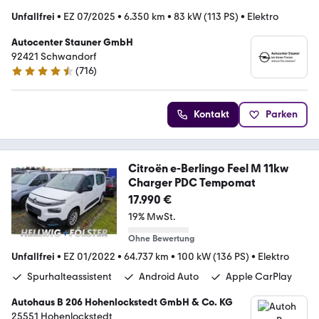
Unfallfrei
•
EZ 07/2025
•
6.350 km
•
83 kW (113 PS)
•
Elektro
Autocenter Stauner GmbH
92421 Schwandorf
(
716
)
4.6 Sterne
Kontakt
Parken
Citroën e-Berlingo Feel M 11kw
Charger PDC Tempomat
17.990 €
19% MwSt.
Ohne Bewertung
Unfallfrei
•
EZ 01/2022
•
64.737 km
•
100 kW (136 PS)
•
Elektro
Spurhalteassistent
Android Auto
Apple CarPlay
Autohaus B 206 Hohenlockstedt GmbH & Co. KG
25551 Hohenlockstedt