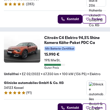
(
283
)
4.5 Sterne
Kontakt
Parken
Citroën C4 Elektro 94,5% Shine
Kamera Kälte-Paket PDC Ca
Mit Batterie-Zertifikat
15.990 €
19% MwSt.
Guter Preis
Unfallfrei
•
EZ 02/2022
•
67.350 km
•
100 kW (136 PS)
•
Elektro
Glinicke automobiles GmbH & Co. KG
34123 Kassel
(
91
)
4.8 Sterne
Kontakt
Parken