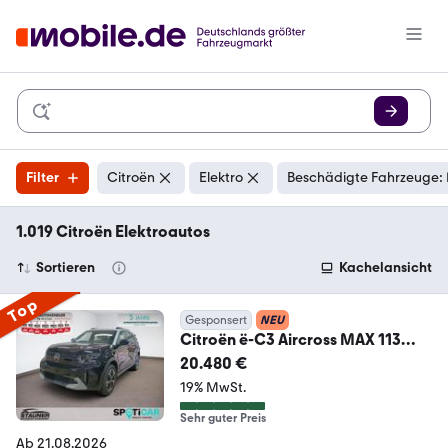
Filter
Citroën
Elektro
Beschädigte Fahrzeuge: 
1.019 Citroën Elektroautos
Sortieren
Kachelansicht
Top
Gesponsert
NEU
Citroën ë-C3 Aircross MAX 113
*PDC*KAMERA*LHZ*SHZ*
20.480 €
19% MwSt.
Sehr guter Preis
Ab 21.08.2026