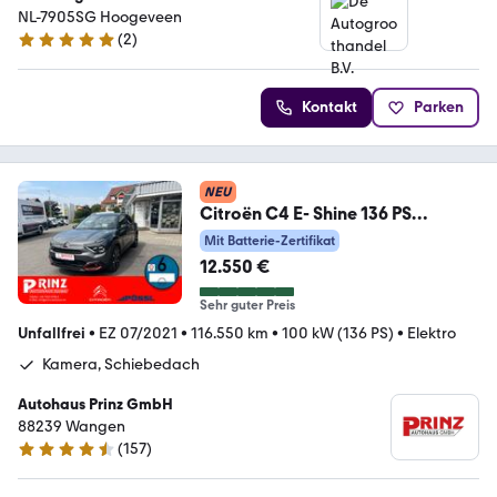
NL-7905SG Hoogeveen
(
2
)
5 Sterne
Kontakt
Parken
NEU
Citroën C4 E- Shine 136 PS
*1.Hand *Schiebedach *Sitzhzg
Mit Batterie-Zertifikat
12.550 €
Sehr guter Preis
Unfallfrei
•
EZ 07/2021
•
116.550 km
•
100 kW (136 PS)
•
Elektro
Kamera, Schiebedach
Autohaus Prinz GmbH
88239 Wangen
(
157
)
4.7 Sterne