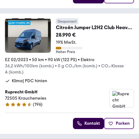
Gesponsert
Citroën Jumper L2H2 Club Heavy
E-Motor|37 kWh| 3 Sitzer
28.990 €
19% MwSt.
Hoher Preis
EZ 02/2023
•
50 km
•
90 kW (122 PS)
•
Elektro
36,2 kWh/100km (komb.)
•
0 g CO₂/km (komb.)
•
CO₂-Klasse
A (komb.)
Klima| PDC hinten
Ruprecht GmbH
72505 Krauchenwies
(
196
)
4.6 Sterne
Kontakt
Parken