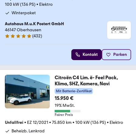
100 kW (136 PS)
•
Elektro
Winterpaket
Autohaus M.u.K Postert GmbH
46147 Oberhausen
(
432
)
5 Sterne
Kontakt
Parken
Citroën C4 Lim. ë- Feel Pack,
Klima, SHZ, Kamera, Navi
Mit Batterie-Zertifikat
15.950 €
19% MwSt.
Fairer Preis
Unfallfrei
•
EZ 12/2021
•
75.850 km
•
100 kW (136 PS)
•
Elektro
Beheizb. Lenkrad