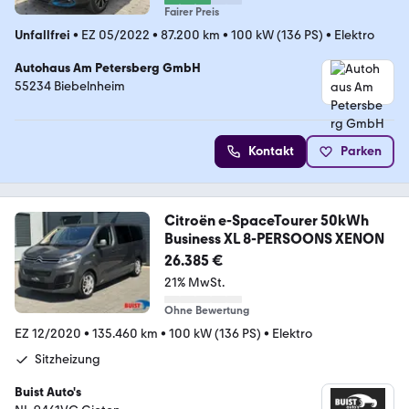
Fairer Preis
Unfallfrei
•
EZ 05/2022
•
87.200 km
•
100 kW (136 PS)
•
Elektro
Autohaus Am Petersberg GmbH
55234 Biebelnheim
Kontakt
Parken
Citroën e-SpaceTourer 50kWh
Business XL 8-PERSOONS XENON
26.385 €
21% MwSt.
Ohne Bewertung
EZ 12/2020
•
135.460 km
•
100 kW (136 PS)
•
Elektro
Sitzheizung
Buist Auto's