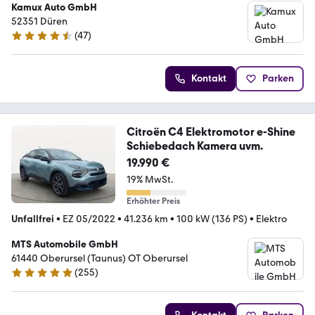
Kamux Auto GmbH
52351 Düren
(
47
)
4.4 Sterne
Kontakt
Parken
Citroën C4 Elektromotor e-Shine
Schiebedach Kamera uvm.
19.990 €
19% MwSt.
Erhöhter Preis
Unfallfrei
•
EZ 05/2022
•
41.236 km
•
100 kW (136 PS)
•
Elektro
MTS Automobile GmbH
61440 Oberursel (Taunus) OT Oberursel
(
255
)
5 Sterne