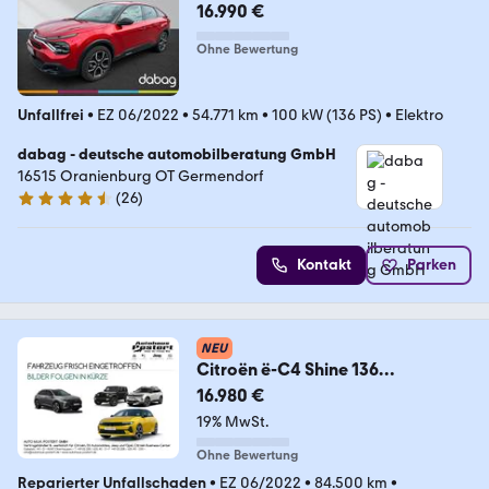
16.990 €
Ohne Bewertung
Unfallfrei
•
EZ 06/2022
•
54.771 km
•
100 kW (136 PS)
•
Elektro
dabag - deutsche automobilberatung GmbH
16515 Oranienburg OT Germendorf
(
26
)
4.5 Sterne
Kontakt
Parken
NEU
Citroën ë-C4 Shine 136
*Kältepaket* inkl. Winterkomplett
16.980 €
19% MwSt.
Ohne Bewertung
Reparierter Unfallschaden
•
EZ 06/2022
•
84.500 km
•