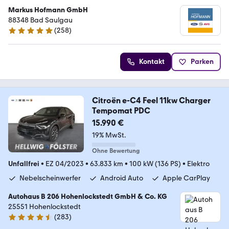
Markus Hofmann GmbH
88348 Bad Saulgau
(
258
)
4.8 Sterne
Kontakt
Parken
Citroën e-C4 Feel 11kw Charger
Tempomat PDC
15.990 €
19% MwSt.
Ohne Bewertung
Unfallfrei
•
EZ 04/2023
•
63.833 km
•
100 kW (136 PS)
•
Elektro
Nebelscheinwerfer
Android Auto
Apple CarPlay
Autohaus B 206 Hohenlockstedt GmbH & Co. KG
25551 Hohenlockstedt
(
283
)
4.5 Sterne