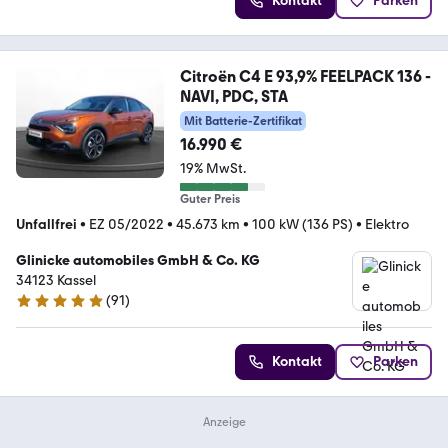
Kontakt
Parken
Citroën C4 E 93,9% FEELPACK 136 -
NAVI, PDC, STA
Mit Batterie-Zertifikat
16.990 €
19% MwSt.
Guter Preis
Unfallfrei
•
EZ 05/2022
•
45.673 km
•
100 kW (136 PS)
•
Elektro
Glinicke automobiles GmbH & Co. KG
34123 Kassel
(
91
)
4.8 Sterne
Kontakt
Parken