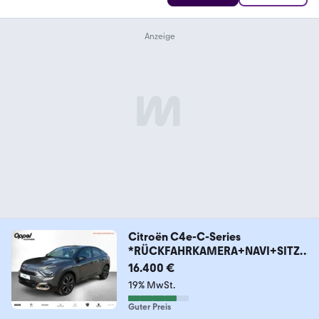
Citroën C4e-C-Series
*RÜCKFAHRKAMERA+NAVI+SITZH
EIZUNG*
16.400 €
19% MwSt.
Guter Preis