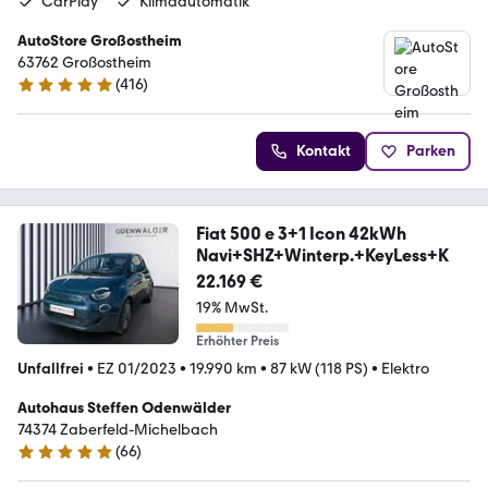
CarPlay
Klimaautomatik
AutoStore Großostheim
63762 Großostheim
(
416
)
5 Sterne
Kontakt
Parken
Fiat 500 e 3+1 Icon 42kWh
Navi+SHZ+Winterp.+KeyLess+K
22.169 €
19% MwSt.
Erhöhter Preis
Unfallfrei
•
EZ 01/2023
•
19.990 km
•
87 kW (118 PS)
•
Elektro
Autohaus Steffen Odenwälder
74374 Zaberfeld-Michelbach
(
66
)
5 Sterne