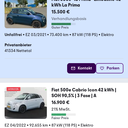
kWh La Prima
15.500 €
Verhandlungsbasis
Guter Preis
Unfallfrei
•
EZ 03/2021
•
73.400 km
•
87 kW (118 PS)
•
Elektro
Privatanbieter
41334 Nettetal
Kontakt
Parken
Fiat 500e Cabrio Icon 42 kWh |
SOH 90,5% | 3 Fase | A
16.900 €
21% MwSt.
Fairer Preis
EZ 04/2022
•
92.655 km
•
87 kW (118 PS)
•
Elektro