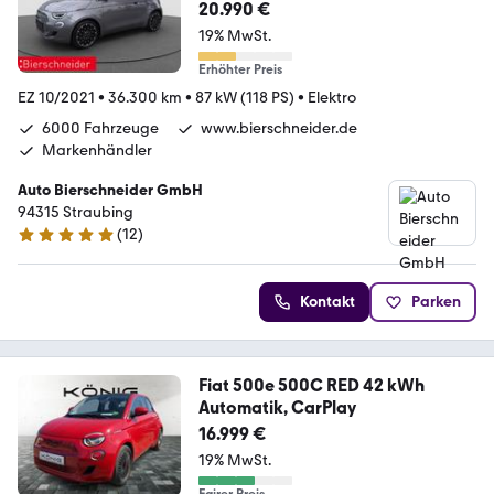
20.990 €
19% MwSt.
Erhöhter Preis
EZ 10/2021
•
36.300 km
•
87 kW (118 PS)
•
Elektro
6000 Fahrzeuge
www.bierschneider.de
Markenhändler
Auto Bierschneider GmbH
94315 Straubing
(
12
)
4.9 Sterne
Kontakt
Parken
Fiat 500e 500C RED 42 kWh
Automatik, CarPlay
16.999 €
19% MwSt.