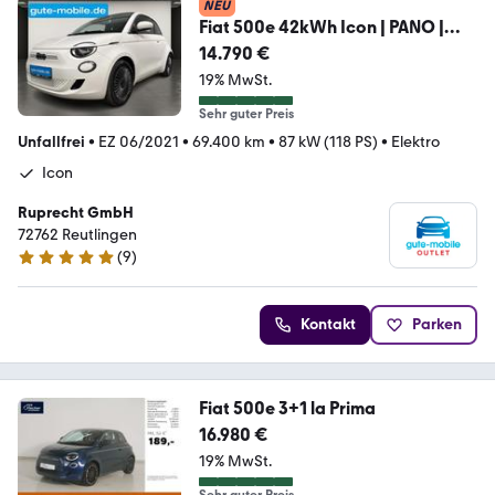
NEU
Fiat 500e 42kWh Icon | PANO |
SHZ | KEYLESS | NAVI
14.790 €
19% MwSt.
Sehr guter Preis
Unfallfrei
•
EZ 06/2021
•
69.400 km
•
87 kW (118 PS)
•
Elektro
Icon
Ruprecht GmbH
72762 Reutlingen
(
9
)
5 Sterne
Kontakt
Parken
Fiat 500e 3+1 la Prima
16.980 €
19% MwSt.
Sehr guter Preis