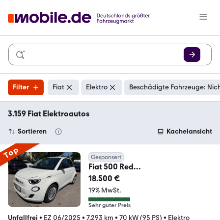
Filter
Fiat
Elektro
Beschädigte Fahrzeuge: Nic
3.159 Fiat Elektroautos
Sortieren
Kachelansicht
Top
Gesponsert
Fiat 500 Red
70KW~Kam~Ambien~Komfortpak
18.500 €
~Spur~Totwink~
19% MwSt.
Sehr guter Preis
Unfallfrei
•
EZ 06/2025
•
7.293 km
•
70 kW (95 PS)
•
Elektro