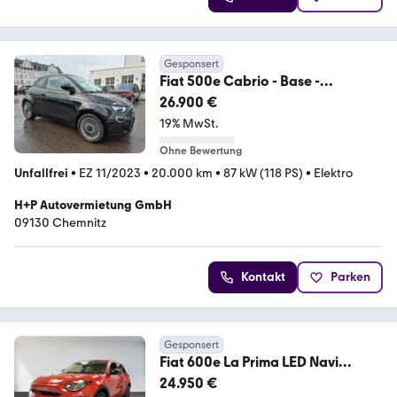
Gesponsert
Fiat 500e Cabrio - Base -
Ratenzahlung mgl.
26.900 €
19% MwSt.
Ohne Bewertung
Unfallfrei
•
EZ 11/2023
•
20.000 km
•
87 kW (118 PS)
•
Elektro
H+P Autovermietung GmbH
09130 Chemnitz
Kontakt
Parken
Gesponsert
Fiat 600e La Prima LED Navi
Sitzheizung Elektrische H
24.950 €