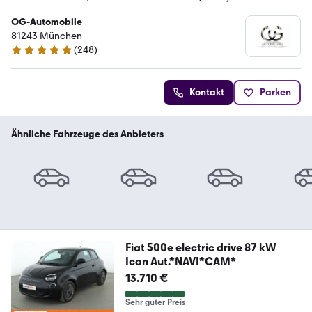
OG-Automobile
81243 München
(
248
)
4.8 Sterne
Kontakt
Parken
Ähnliche Fahrzeuge des Anbieters
Fiat 500e electric drive 87 kW
Icon Aut.*NAVI*CAM*
13.710 €
Sehr guter Preis