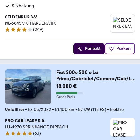
Sitzheizung
SELDENRIJK B.V.
NL-3845MC HARDERWIJK
(
249
)
3.8 Sterne
Kontakt
Parken
Fiat 500e 500 e La
Prima/Cabriolet/Camera/Cuir/LE
D
18.000 €
Guter Preis
Unfallfrei
•
EZ 05/2022
•
81.100 km
•
87 kW (118 PS)
•
Elektro
PRO CAR LEASE S.A.
LU-4970 SPRINKANGE DIPPACH
(
63
)
4.9 Sterne