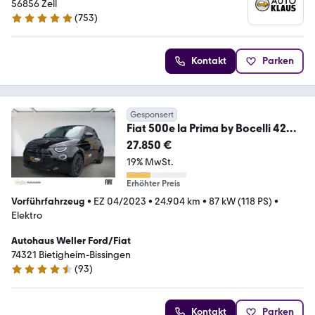
56856 Zell
(
753
)
4.9 Sterne
Kontakt
Parken
Gesponsert
Fiat 500e la Prima by Bocelli 42
kWh Navi JBL Rückfah
27.850 €
19% MwSt.
Erhöhter Preis
Vorführfahrzeug
•
EZ 04/2023
•
24.904 km
•
87 kW (118 PS)
•
Elektro
Autohaus Weller Ford/Fiat
74321 Bietigheim-Bissingen
(
93
)
4.6 Sterne
Kontakt
Parken