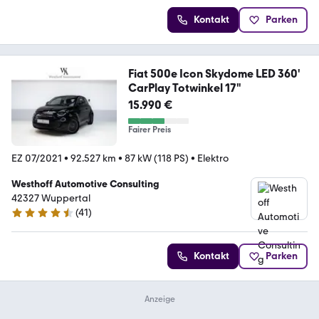
Kontakt
Parken
Fiat 500e Icon Skydome LED 360'
CarPlay Totwinkel 17"
15.990 €
Fairer Preis
EZ 07/2021
•
92.527 km
•
87 kW (118 PS)
•
Elektro
Westhoff Automotive Consulting
42327 Wuppertal
(
41
)
4.7 Sterne
Kontakt
Parken