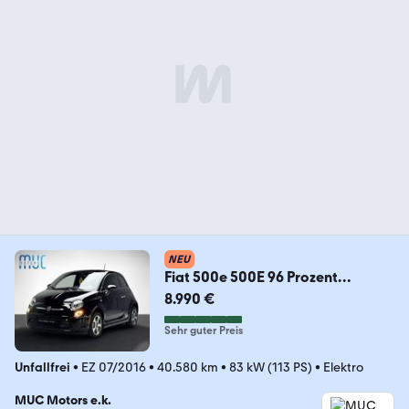
NEU
Fiat 500e 500E 96 Prozent
Batteriezertifikat
8.990 €
Sehr guter Preis
Unfallfrei
•
EZ 07/2016
•
40.580 km
•
83 kW (113 PS)
•
Elektro
MUC Motors e.k.