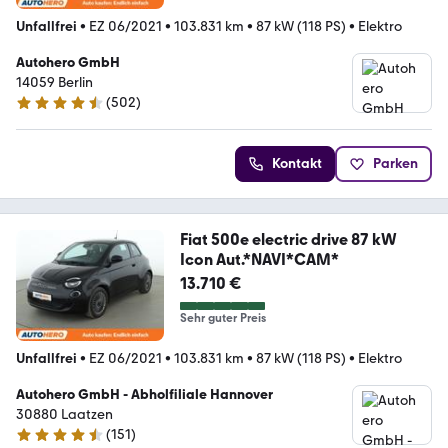
Unfallfrei
•
EZ 06/2021
•
103.831 km
•
87 kW (118 PS)
•
Elektro
Autohero GmbH
14059 Berlin
(
502
)
4.5 Sterne
Kontakt
Parken
Fiat 500e electric drive 87 kW
Icon Aut.*NAVI*CAM*
13.710 €
Sehr guter Preis
Unfallfrei
•
EZ 06/2021
•
103.831 km
•
87 kW (118 PS)
•
Elektro
Autohero GmbH - Abholfiliale Hannover
30880 Laatzen
(
151
)
4.7 Sterne