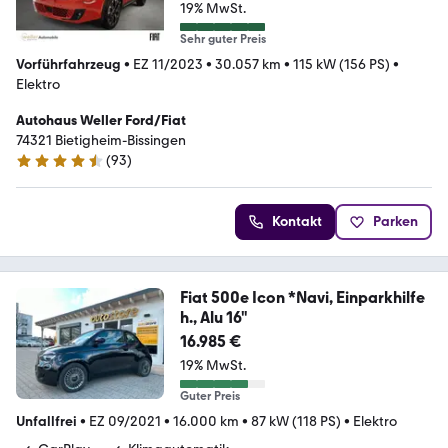
19% MwSt.
Sehr guter Preis
Vorführfahrzeug
•
EZ 11/2023
•
30.057 km
•
115 kW (156 PS)
•
Elektro
Autohaus Weller Ford/Fiat
74321 Bietigheim-Bissingen
(
93
)
4.6 Sterne
Kontakt
Parken
Fiat 500e Icon *Navi, Einparkhilfe
h., Alu 16"
16.985 €
19% MwSt.
Guter Preis
Unfallfrei
•
EZ 09/2021
•
16.000 km
•
87 kW (118 PS)
•
Elektro