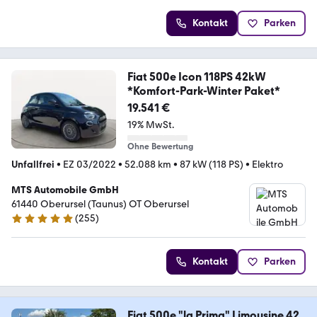
Kontakt
Parken
Fiat 500e Icon 118PS 42kW
*Komfort-Park-Winter Paket*
19.541 €
19% MwSt.
Ohne Bewertung
Unfallfrei
•
EZ 03/2022
•
52.088 km
•
87 kW (118 PS)
•
Elektro
MTS Automobile GmbH
61440 Oberursel (Taunus) OT Oberursel
(
255
)
5 Sterne
Kontakt
Parken
Fiat 500e "la Prima" Limousine 42