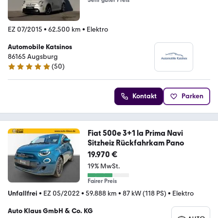
Sehr guter Preis
EZ 07/2015
•
62.500 km
•
Elektro
Automobile Katsinos
86165 Augsburg
(
50
)
4.9 Sterne
Kontakt
Parken
Fiat 500e 3+1 la Prima Navi
Sitzheiz Rückfahrkam Pano
19.970 €
19% MwSt.
Fairer Preis
Unfallfrei
•
EZ 05/2022
•
59.888 km
•
87 kW (118 PS)
•
Elektro
Auto Klaus GmbH & Co. KG