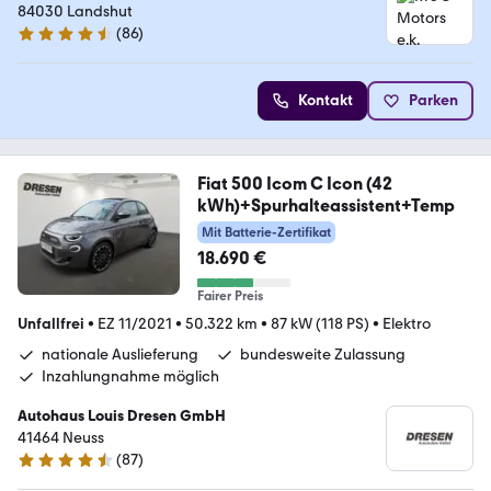
84030 Landshut
(
86
)
4.7 Sterne
Kontakt
Parken
Fiat 500 Icom C Icon (42
kWh)+Spurhalteassistent+Temp
Mit Batterie-Zertifikat
18.690 €
Fairer Preis
Unfallfrei
•
EZ 11/2021
•
50.322 km
•
87 kW (118 PS)
•
Elektro
nationale Auslieferung
bundesweite Zulassung
Inzahlungnahme möglich
Autohaus Louis Dresen GmbH
41464 Neuss
(
87
)
4.3 Sterne