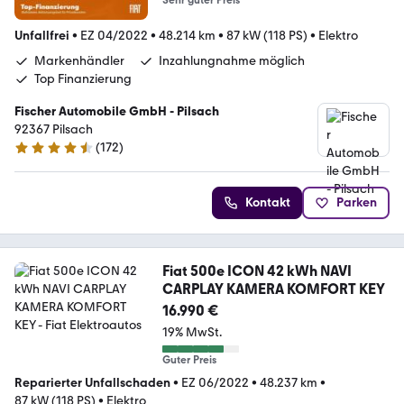
Unfallfrei
•
EZ 04/2022
•
48.214 km
•
87 kW (118 PS)
•
Elektro
Markenhändler
Inzahlungnahme möglich
Top Finanzierung
Fischer Automobile GmbH - Pilsach
92367 Pilsach
(
172
)
4.7 Sterne
Kontakt
Parken
Fiat 500e ICON 42 kWh NAVI
CARPLAY KAMERA KOMFORT KEY
16.990 €
19% MwSt.
Guter Preis
Reparierter Unfallschaden
•
EZ 06/2022
•
48.237 km
•
87 kW (118 PS)
•
Elektro