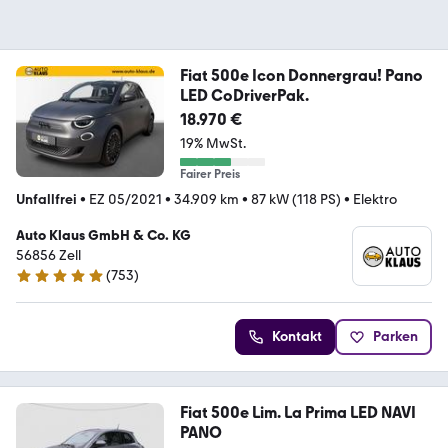
Fiat 500e Icon Donnergrau! Pano
LED CoDriverPak.
18.970 €
19% MwSt.
Fairer Preis
Unfallfrei
•
EZ 05/2021
•
34.909 km
•
87 kW (118 PS)
•
Elektro
Auto Klaus GmbH & Co. KG
56856 Zell
(
753
)
4.9 Sterne
Kontakt
Parken
Fiat 500e Lim. La Prima LED NAVI
PANO