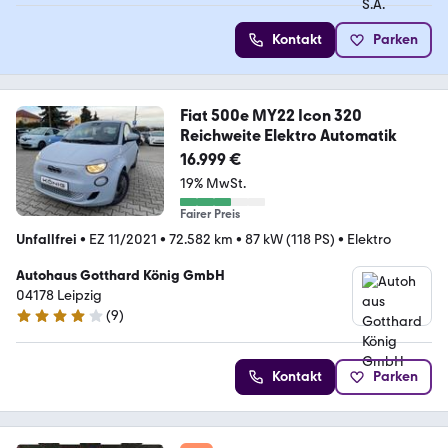
Kontakt
Parken
Fiat 500e MY22 Icon 320
Reichweite Elektro Automatik
16.999 €
19% MwSt.
Fairer Preis
Unfallfrei
•
EZ 11/2021
•
72.582 km
•
87 kW (118 PS)
•
Elektro
Autohaus Gotthard König GmbH
04178 Leipzig
(
9
)
4 Sterne
Kontakt
Parken