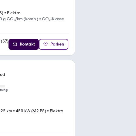
S)
•
Elektro
0 g CO₂/km (komb.)
•
CO₂-Klasse
(
57
)
Kontakt
Parken
ped
tung
322 km
•
450 kW (612 PS)
•
Elektro