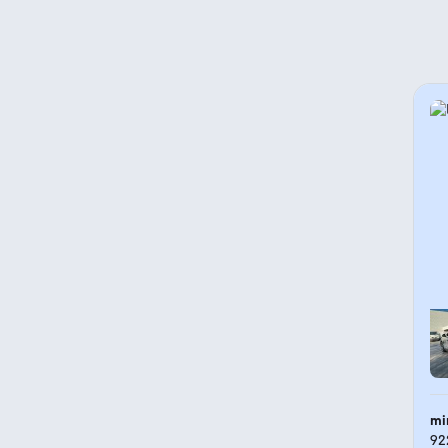
mi
92