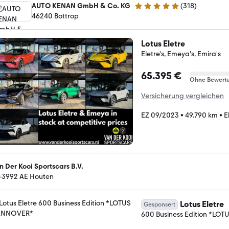
AUTO KENAN GmbH & Co. KG
(
318
)
4.8 Sterne
46240 ­­­­­­Bottrop
Lotus Eletre
Eletre's, Emeya's, Emira's
65.395 €
Ohne Bewert
Versicherung vergleichen
EZ 09/2023
•
49.790 km
•
E
n Der Kooi Sportscars B.V.
-3992 AE Houten
Lotus Eletre
Gesponsert
600 Business Edition *L