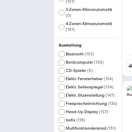
(
151
)
3-Zonen-Klimaautomatik
(
0
)
4-Zonen-Klimaautomatik
(
147
)
Ausstattung
Bluetooth
(
153
)
Bordcomputer
(
130
)
CD-Spieler
(
0
)
Elektr. Fensterheber
(
154
)
Elektr. Seitenspiegel
(
134
)
Elektr. Sitzeinstellung
(
147
)
Freisprecheinrichtung
(
136
)
Head-Up Display
(
157
)
Isofix
(
118
)
Multifunktionslenkrad
(
151
)