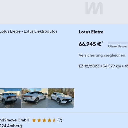
Lotus Eletre
¹
66.945 €
Ohne Bewer
Versicherung vergleichen
EZ 12/2023
•
34.579 km
•
4
nd2move GmbH
(
7
)
4.7 Sterne
224 Amberg