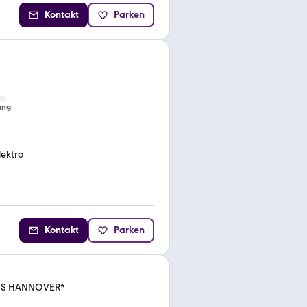
Kontakt
Parken
ung
lektro
Kontakt
Parken
OTUS HANNOVER*