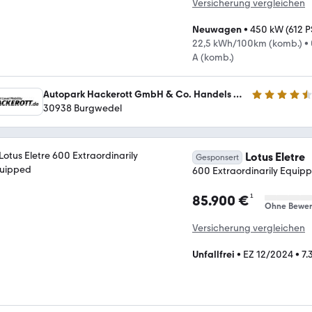
Versicherung vergleichen
Neuwagen
•
450 kW (612 P
22,5 kWh/100km (komb.)
•
A (komb.)
Autopark Hackerott GmbH & Co. Handels und Service KG
4.5 Sterne
30938 Burgwedel
Lotus Eletre
Gesponsert
600 Extraordinarily Equip
¹
85.900 €
Ohne Bewer
Versicherung vergleichen
Unfallfrei
•
EZ 12/2024
•
7.