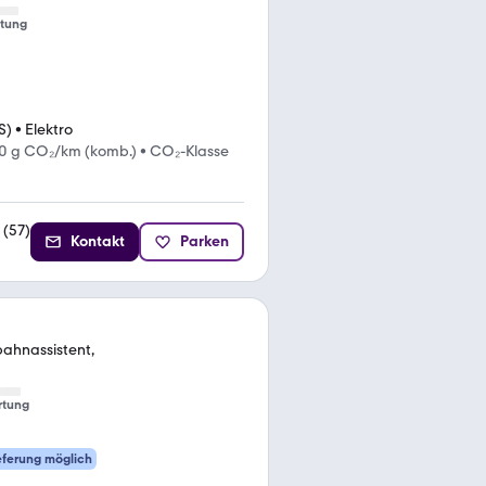
tung
S)
•
Elektro
0 g CO₂/km (komb.)
•
CO₂-Klasse
(
57
)
Kontakt
Parken
bahnassistent,
rtung
eferung möglich