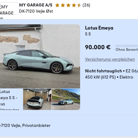
MY GARAGE A/S
(
26
)
4.7 Sterne
DK-7120 Vejle Øst
Lotus Emeya
S S
90.000 €
Ohne Bewer
Versicherung vergleichen
Nicht fahrtauglich
•
EZ 06
450 kW (612 PS)
•
Elektro
-7120 Vejle, Privatanbieter