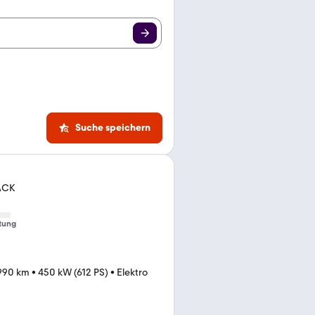
Suche speichern
ACK
tung
990 km
•
450 kW (612 PS)
•
Elektro