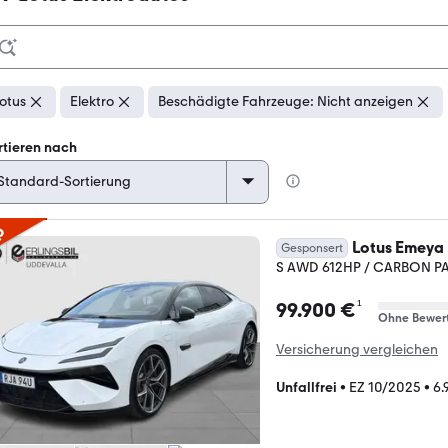
otus
Elektro
Beschädigte Fahrzeuge: Nicht anzeigen
rtieren nach
p
Lotus Emeya
Gesponsert
S AWD 612HP / CARBON P
¹
99.900 €
Ohne Bewer
Versicherung vergleichen
Unfallfrei
•
EZ 10/2025
•
6.