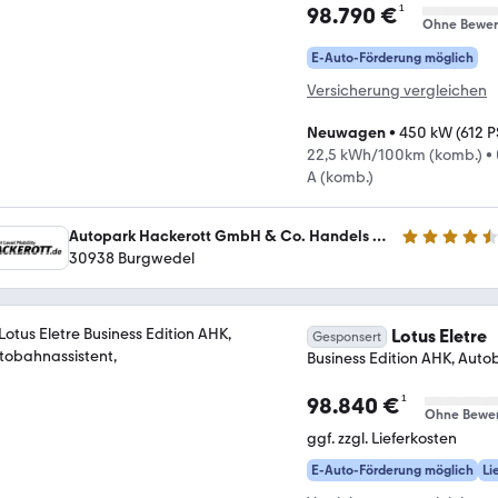
¹
98.790 €
Ohne Bewer
E-Auto-Förderung möglich
Versicherung vergleichen
Neuwagen
•
450 kW (612 P
22,5 kWh/100km (komb.)
•
A (komb.)
Autopark Hackerott GmbH & Co. Handels und Service KG
4.5 Sterne
30938 Burgwedel
Lotus Eletre
Gesponsert
Business Edition AHK, Auto
¹
98.840 €
Ohne Bewe
ggf. zzgl. Lieferkosten
E-Auto-Förderung möglich
Li