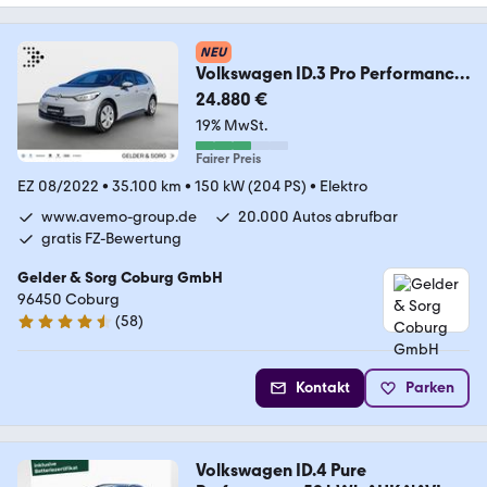
NEU
Volkswagen ID.3 Pro Performance
589km/WLTP*RFK*Navi*LED*ACC
24.880 €
19% MwSt.
Fairer Preis
EZ 08/2022
•
35.100 km
•
150 kW (204 PS)
•
Elektro
www.avemo-group.de
20.000 Autos abrufbar
gratis FZ-Bewertung
Gelder & Sorg Coburg GmbH
96450 Coburg
(
58
)
4.5 Sterne
Kontakt
Parken
Volkswagen ID.4 Pure