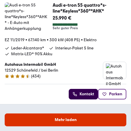
Audi e-tron 55 quattro*s-
line*Keyless*360°*AHK*
25.990 €
Sehr guter Preis
EZ 11/2019
•
67.140 km
•
300 kW (408 PS)
•
Elektro
Leder-Alcantara*
Interieur-Paket S line
Matrix-LED* 90% Akku
Autohaus Intermobil GmbH
12529 Schönefeld / bei Berlin
(
434
)
4.5 Sterne
Kontakt
Parken
Mehr laden