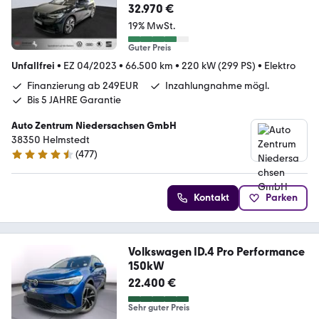
Förderung*
32.970 €
19% MwSt.
Guter Preis
Unfallfrei
•
EZ 04/2023
•
66.500 km
•
220 kW (299 PS)
•
Elektro
Finanzierung ab 249EUR
Inzahlungnahme mögl.
Bis 5 JAHRE Garantie
Auto Zentrum Niedersachsen GmbH
38350 Helmstedt
(
477
)
4.5 Sterne
Kontakt
Parken
Volkswagen ID.4 Pro Performance
150kW
22.400 €
Sehr guter Preis