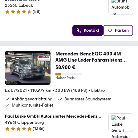
23560 Lübeck
(
88
)
4.6 Sterne
Kontakt
Parken
Mercedes-Benz EQC 400 4M
AMG Line Leder Fahrassistenz
Head-up
38.900 €
Hoher Preis
EZ 07/2021
•
110.979 km
•
300 kW (408 PS)
•
Elektro
Anhängevorrichtung
Burmester Soundsystem
Multikontursitz-Paket
Paul Lüske GmbH Autorisierter Mercedes-Benz
Service & Junge Sterne Verkauf
49661 Cloppenburg
(
1386
)
4.9 Sterne