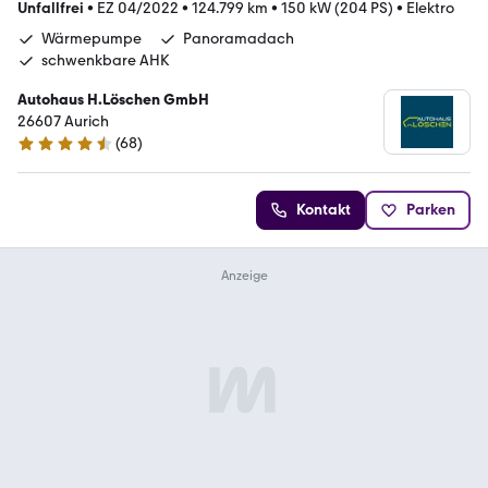
Unfallfrei
•
EZ 04/2022
•
124.799 km
•
150 kW (204 PS)
•
Elektro
Wärmepumpe
Panoramadach
schwenkbare AHK
Autohaus H.Löschen GmbH
26607 Aurich
(
68
)
4.7 Sterne
Kontakt
Parken