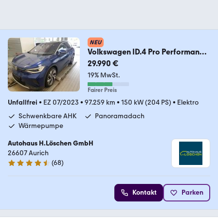
NEU
Volkswagen ID.4 Pro Performance
150 kW Wärmepumpe AHK Pano
29.990 €
19% MwSt.
Fairer Preis
Unfallfrei
•
EZ 07/2023
•
97.259 km
•
150 kW (204 PS)
•
Elektro
Schwenkbare AHK
Panoramadach
Wärmepumpe
Autohaus H.Löschen GmbH
26607 Aurich
(
68
)
4.7 Sterne
Kontakt
Parken