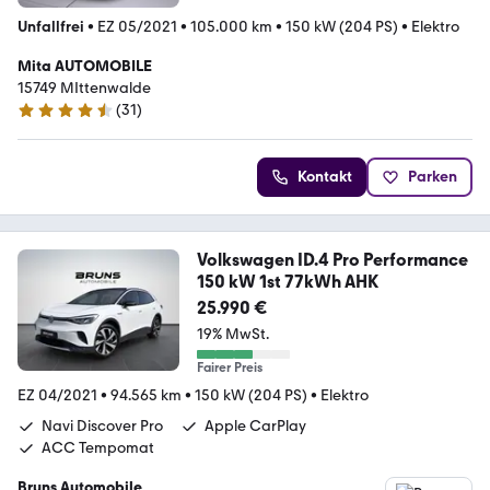
Unfallfrei
•
EZ 05/2021
•
105.000 km
•
150 kW (204 PS)
•
Elektro
Mita AUTOMOBILE
15749 MIttenwalde
(
31
)
4.4 Sterne
Kontakt
Parken
Volkswagen ID.4 Pro Performance
150 kW 1st 77kWh AHK
25.990 €
19% MwSt.
Fairer Preis
EZ 04/2021
•
94.565 km
•
150 kW (204 PS)
•
Elektro
Navi Discover Pro
Apple CarPlay
ACC Tempomat
Bruns Automobile