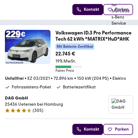
Kontakt
Parken
Volkswagen ID.3 Pro Performance
Tech 62 kWh *MATRIX*HuD*AHK
Mit Batterie-Zertifikat
22.745 €
19% MwSt.
Fairer Preis
Unfallfrei
•
EZ 03/2021
•
72.896 km
•
150 kW (204 PS)
•
Elektro
Fahrassistenz-Paket
Batteriezertifikat
DAG GmbH
25436 Uetersen bei Hamburg
(
305
)
4.5 Sterne
Kontakt
Parken