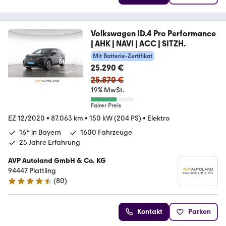
Volkswagen ID.4 Pro Performance
| AHK | NAVI | ACC | SITZH.
Mit Batterie-Zertifikat
25.290 €
25.870 €
19% MwSt.
Fairer Preis
EZ 12/2020
•
87.063 km
•
150 kW (204 PS)
•
Elektro
16* in Bayern
1600 Fahrzeuge
25 Jahre Erfahrung
AVP Autoland GmbH & Co. KG
94447 Plattling
(
80
)
4.7 Sterne
Kontakt
Parken