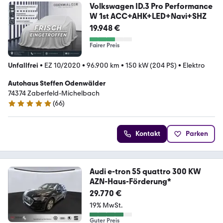
Volkswagen ID.3 Pro Performance
W 1st ACC+AHK+LED+Navi+SHZ
19.948 €
Fairer Preis
Unfallfrei
•
EZ 10/2020
•
96.900 km
•
150 kW (204 PS)
•
Elektro
Autohaus Steffen Odenwälder
74374 Zaberfeld-Michelbach
(
66
)
5 Sterne
Kontakt
Parken
Audi e-tron 55 quattro 300 KW
AZN-Haus-Förderung*
29.770 €
19% MwSt.
Guter Preis