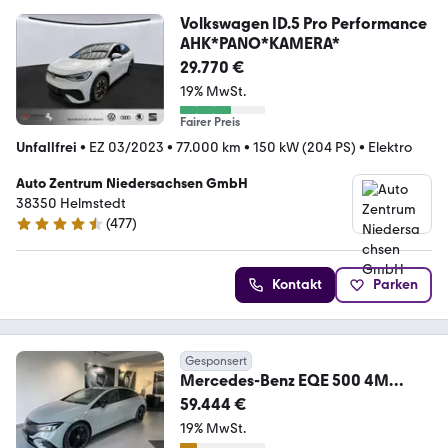
Volkswagen ID.5 Pro Performance
AHK*PANO*KAMERA*
29.770 €
19% MwSt.
Fairer Preis
Unfallfrei
•
EZ 03/2023
•
77.000 km
•
150 kW (204 PS)
•
Elektro
Auto Zentrum Niedersachsen GmbH
38350 Helmstedt
(
477
)
4.5 Sterne
Kontakt
Parken
Gesponsert
Mercedes-Benz EQE 500 4M
AMG/Night/360°/Dig.-Light/AHK
59.444 €
19% MwSt.