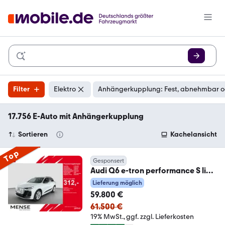
Filter
Elektro
Anhängerkupplung: Fest, abnehmbar 
17.756 E-Auto mit Anhängerkupplung
Sortieren
Kachelansicht
Top
Gesponsert
Audi Q6 e-tron performance S line
AHK|HUD|Pano|4xSHZG
Lieferung möglich
59.800 €
61.500 €
19% MwSt.
ggf. zzgl. Lieferkosten