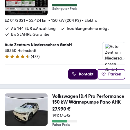
Sehr guter Preis
EZ 01/2021
•
55.424 km
•
150 kW (204 PS)
•
Elektro
Ab 144 EUR o.Anzahlung
Inzahlungnahme mögl.
Bis 5 JAHRE Garantie
Auto Zentrum Niedersachsen GmbH
38350 Helmstedt
(
477
)
4.5 Sterne
Kontakt
Parken
Volkswagen ID.4 Pro Performance
150 kW Wärmepumpe Pano AHK
27.990 €
19% MwSt.
Fairer Preis