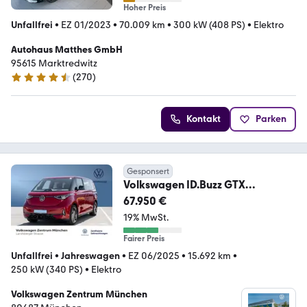
Hoher Preis
Unfallfrei
•
EZ 01/2023
•
70.009 km
•
300 kW (408 PS)
•
Elektro
Autohaus Matthes GmbH
95615 Marktredwitz
(
270
)
4.6 Sterne
Kontakt
Parken
Gesponsert
Volkswagen ID.Buzz GTX
250kW/84kWh 4motion AHK ACC
67.950 €
CCS IQ.L
19% MwSt.
Fairer Preis
Unfallfrei
•
Jahreswagen
•
EZ 06/2025
•
15.692 km
•
250 kW (340 PS)
•
Elektro
Volkswagen Zentrum München