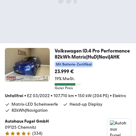
Volkswagen ID.4 Pro Performance
82kWh Matrix|HuD|Navi|AHK
Mit Batterie-Zertifikat
23.999 €
19% MwSt.
Guter Preis
Unfallfrei
•
EZ 03/2022
•
107.710 km
•
150 kW (204 PS)
•
Elektro
Matrix-LED Scheinwerfe
Head-up Display
82kWh|Navigation
Autohaus Fugel GmbH
09125 Chemnitz
(
334
)
4.3 Sterne