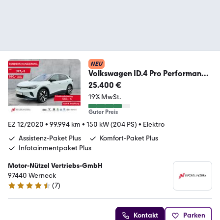
NEU
Volkswagen ID.4 Pro Performance
150KW
25.400 €
PANO+AHK+ACC+WäPu+HUD
19% MwSt.
Guter Preis
EZ 12/2020
•
99.994 km
•
150 kW (204 PS)
•
Elektro
Assistenz-Paket Plus
Komfort-Paket Plus
Infotainmentpaket Plus
Motor-Nützel Vertriebs-GmbH
97440 Werneck
(
7
)
4.7 Sterne
Kontakt
Parken