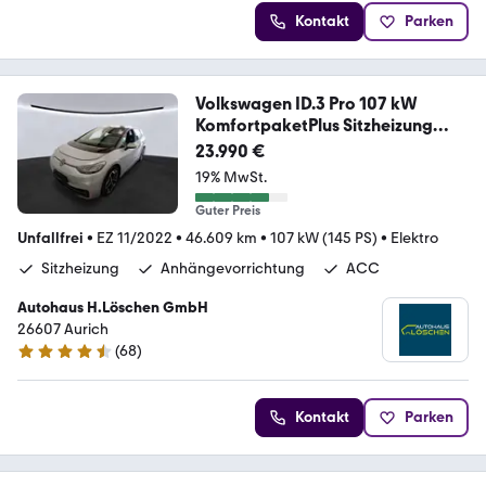
Kontakt
Parken
Volkswagen ID.3 Pro 107 kW
KomfortpaketPlus Sitzheizung
AHK
23.990 €
19% MwSt.
Guter Preis
Unfallfrei
•
EZ 11/2022
•
46.609 km
•
107 kW (145 PS)
•
Elektro
Sitzheizung
Anhängevorrichtung
ACC
Autohaus H.Löschen GmbH
26607 Aurich
(
68
)
4.7 Sterne
Kontakt
Parken