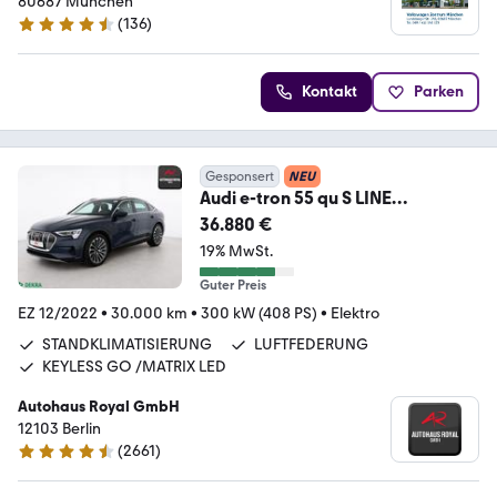
80687 München
(
136
)
4.5 Sterne
Kontakt
Parken
Gesponsert
NEU
Audi e-tron 55 qu S LINE
NACHTSICHT,HUD,SITZKLIMA,AH
36.880 €
K
19% MwSt.
Guter Preis
EZ 12/2022
•
30.000 km
•
300 kW (408 PS)
•
Elektro
STANDKLIMATISIERUNG
LUFTFEDERUNG
KEYLESS GO /MATRIX LED
Autohaus Royal GmbH
12103 Berlin
(
2661
)
4.6 Sterne