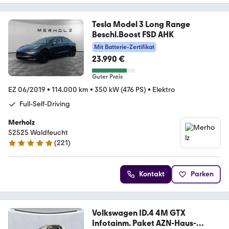
Tesla Model 3 Long Range
Beschl.Boost FSD AHK
Mit Batterie-Zertifikat
23.990 €
Guter Preis
EZ 06/2019
•
114.000 km
•
350 kW (476 PS)
•
Elektro
Full-Self-Driving
Merholz
52525 Waldfeucht
(
221
)
4.9 Sterne
Kontakt
Parken
Volkswagen ID.4 4M GTX
Infotainm. Paket AZN-Haus-