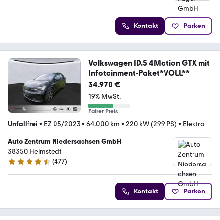
Kontakt
Parken
Volkswagen ID.5 4Motion GTX mit
Infotainment-Paket*VOLL**
34.970 €
19% MwSt.
Fairer Preis
Unfallfrei
•
EZ 05/2023
•
64.000 km
•
220 kW (299 PS)
•
Elektro
Auto Zentrum Niedersachsen GmbH
38350 Helmstedt
(
477
)
4.5 Sterne
Kontakt
Parken