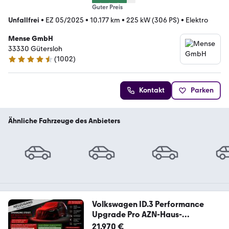
Guter Preis
Unfallfrei
•
EZ 05/2025
•
10.177 km
•
225 kW (306 PS)
•
Elektro
Mense GmbH
33330 Gütersloh
(
1002
)
4.7 Sterne
Kontakt
Parken
Ähnliche Fahrzeuge des Anbieters
Volkswagen ID.3 Performance
Upgrade Pro AZN-Haus-
Förderung*
21.970 €