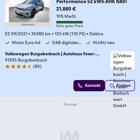
Performance 52 kWh AHK NAVI
21.880 €
19% MwSt.
Sehr guter Preis
EZ 09/2021
•
74.980 km
•
125 kW (170 PS)
•
Elektro
Motor Euro 6d
DAB digitaler...
HU/AU neu
Volkswagen Burgoberbach | Autohaus Feser-
Breitschwert GmbH
91595 Burgoberbach
(
80
)
4.7 Sterne
Kontakt
Parken