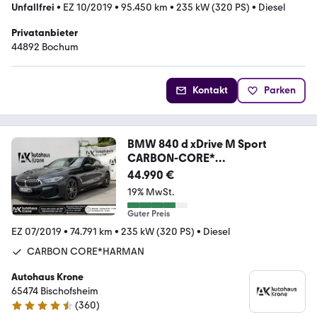
Unfallfrei
•
EZ 10/2019
•
95.450 km
•
235 kW (320 PS)
•
Diesel
Privatanbieter
44892 Bochum
Kontakt
Parken
BMW 840 d xDrive M Sport
CARBON-CORE*
HUD*360°CAM*H
44.990 €
19% MwSt.
Guter Preis
EZ 07/2019
•
74.791 km
•
235 kW (320 PS)
•
Diesel
CARBON CORE*HARMAN
Autohaus Krone
65474 Bischofsheim
(
360
)
4.6 Sterne