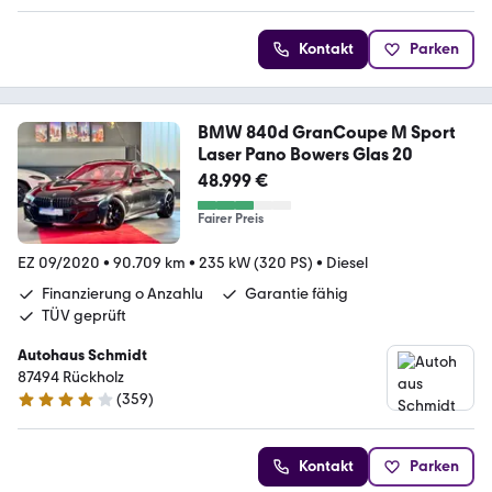
Kontakt
Parken
BMW 840d GranCoupe M Sport
Laser Pano Bowers Glas 20
48.999 €
Fairer Preis
EZ 09/2020
•
90.709 km
•
235 kW (320 PS)
•
Diesel
Finanzierung o Anzahlu
Garantie fähig
TÜV geprüft
Autohaus Schmidt
87494 Rückholz
(
359
)
4 Sterne
Kontakt
Parken