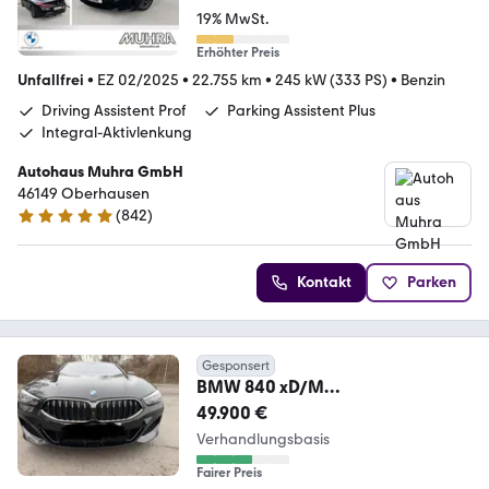
19% MwSt.
Erhöhter Preis
Unfallfrei
•
EZ 02/2025
•
22.755 km
•
245 kW (333 PS)
•
Benzin
Driving Assistent Prof
Parking Assistent Plus
Integral-Aktivlenkung
Autohaus Muhra GmbH
46149 Oberhausen
(
842
)
4.8 Sterne
Kontakt
Parken
Gesponsert
BMW 840 xD/M
Paket/Standheizung/Vollausstatt
49.900 €
ung!
Verhandlungsbasis
Fairer Preis