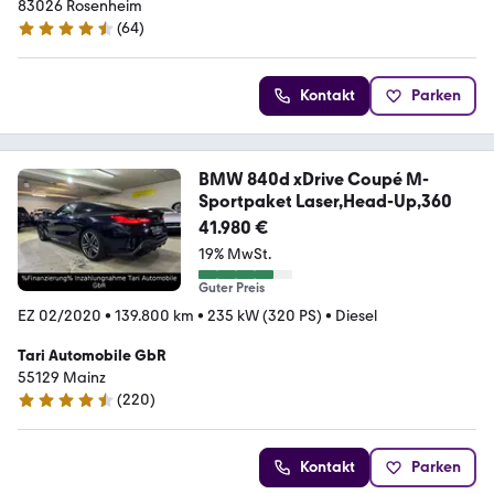
83026 Rosenheim
(
64
)
4.4 Sterne
Kontakt
Parken
BMW 840d xDrive Coupé M-
Sportpaket Laser,Head-Up,360
41.980 €
19% MwSt.
Guter Preis
EZ 02/2020
•
139.800 km
•
235 kW (320 PS)
•
Diesel
Tari Automobile GbR
55129 Mainz
(
220
)
4.7 Sterne
Kontakt
Parken