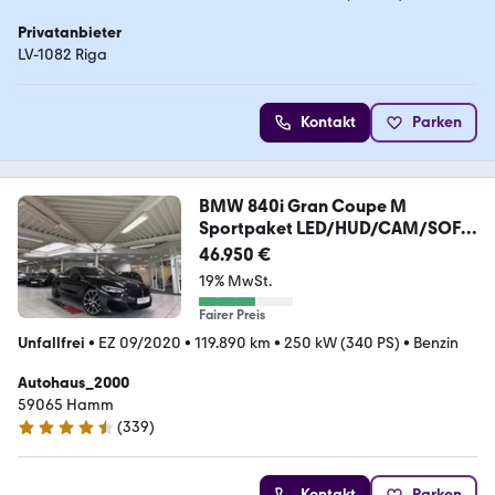
Privatanbieter
LV-1082 Riga
Kontakt
Parken
BMW 840i Gran Coupe M
Sportpaket LED/HUD/CAM/SOFT
CL
46.950 €
19% MwSt.
Fairer Preis
Unfallfrei
•
EZ 09/2020
•
119.890 km
•
250 kW (340 PS)
•
Benzin
Autohaus_2000
59065 Hamm
(
339
)
4.6 Sterne
Kontakt
Parken