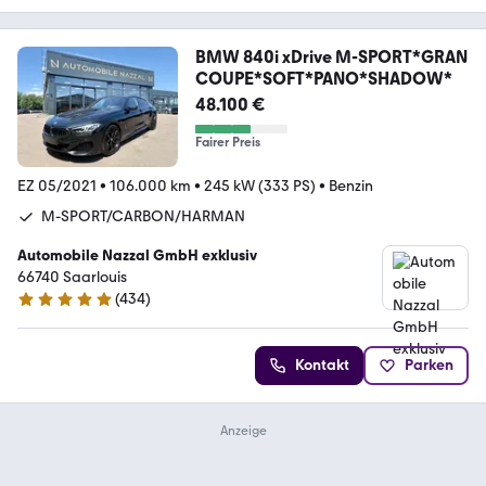
BMW 840i xDrive M-SPORT*GRAN
COUPE*SOFT*PANO*SHADOW*
48.100 €
Fairer Preis
EZ 05/2021
•
106.000 km
•
245 kW (333 PS)
•
Benzin
M-SPORT/CARBON/HARMAN
Automobile Nazzal GmbH exklusiv
66740 Saarlouis
(
434
)
4.8 Sterne
Kontakt
Parken