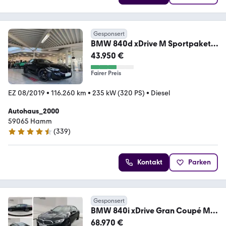
Gesponsert
BMW 840d xDrive M Sportpaket
LASER/HUD/360°/SOFT CL.
43.950 €
Fairer Preis
EZ 08/2019
•
116.260 km
•
235 kW (320 PS)
•
Diesel
Autohaus_2000
59065 Hamm
(
339
)
4.6 Sterne
Kontakt
Parken
Gesponsert
BMW 840i xDrive Gran Coupé M
Sport 19" Pano Wärmekom
68.970 €