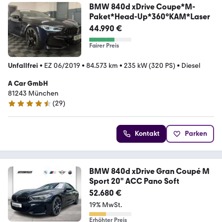
BMW 840d xDrive Coupe*M-
Paket*Head-Up*360°KAM*Laser
44.990 €
Fairer Preis
Unfallfrei
•
EZ 06/2019
•
84.573 km
•
235 kW (320 PS)
•
Diesel
A Car GmbH
81243 München
(
29
)
4.7 Sterne
Kontakt
Parken
BMW 840d xDrive Gran Coupé M
Sport 20" ACC Pano Soft
52.680 €
19% MwSt.
Erhöhter Preis