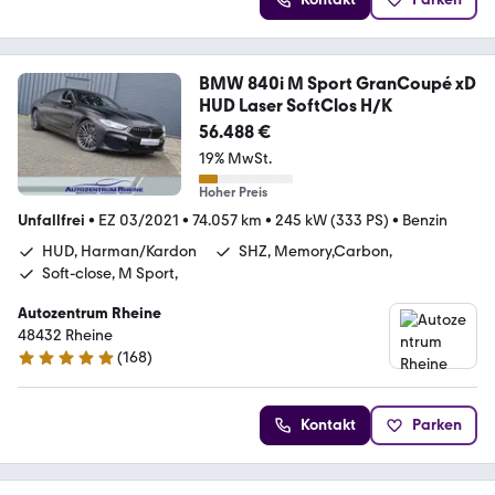
BMW 840i M Sport GranCoupé xD
HUD Laser SoftClos H/K
56.488 €
19% MwSt.
Hoher Preis
Unfallfrei
•
EZ 03/2021
•
74.057 km
•
245 kW (333 PS)
•
Benzin
HUD, Harman/Kardon
SHZ, Memory,Carbon,
Soft-close, M Sport,
Autozentrum Rheine
48432 Rheine
(
168
)
4.9 Sterne
Kontakt
Parken