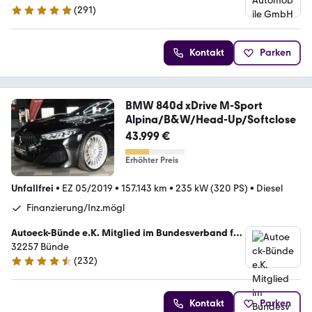
(
291
)
4.8 Sterne
Kontakt
Parken
BMW 840d xDrive M-Sport
Alpina/B&W/Head-Up/Softclose
43.999 €
Erhöhter Preis
Unfallfrei
•
EZ 05/2019
•
157.143 km
•
235 kW (320 PS)
•
Diesel
Finanzierung/Inz.mögl
Autoeck-Bünde e.K. Mitglied im Bundesverband für
freie KFZ Händler
32257 Bünde
(
232
)
4.5 Sterne
Kontakt
Parken