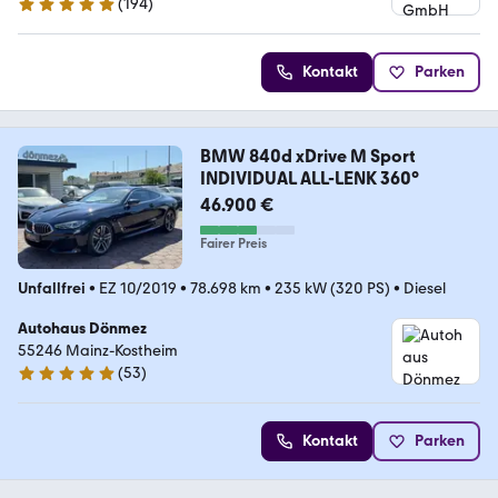
(
194
)
4.8 Sterne
Kontakt
Parken
BMW 840d xDrive M Sport
INDIVIDUAL ALL-LENK 360°
46.900 €
Fairer Preis
Unfallfrei
•
EZ 10/2019
•
78.698 km
•
235 kW (320 PS)
•
Diesel
Autohaus Dönmez
55246 Mainz-Kostheim
(
53
)
4.8 Sterne
Kontakt
Parken