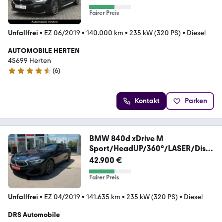
Fairer Preis
Unfallfrei
•
EZ 06/2019
•
140.000 km
•
235 kW (320 PS)
•
Diesel
AUTOMOBILE HERTEN
45699 Herten
(
6
)
4.6 Sterne
Kontakt
Parken
BMW 840d xDrive M
Sport/HeadUP/360°/LASER/Displ
ayKEY
42.900 €
Fairer Preis
Unfallfrei
•
EZ 04/2019
•
141.635 km
•
235 kW (320 PS)
•
Diesel
DRS Automobile