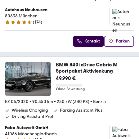
Autohaus Neuhausen
80636 München
(
174
)
4.7 Sterne
Kontakt
Parken
BMW 840i xDrive Cabrio M
Sportpaket Aktivlenkung
49.990 €
Ohne Bewertung
EZ 05/2020
•
90.350 km
•
250 kW (340 PS)
•
Benzin
Wireless Charging
Parking Assistant Plus
Driving Assistant Prof
Faba Autowelt GmbH
41066 Mönchengladbach