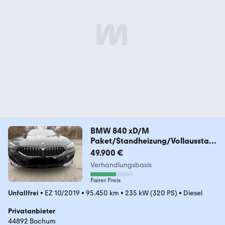
BMW 840 xD/M
Paket/Standheizung/Vollausstatt
ung!
49.900 €
Verhandlungsbasis
Fairer Preis
Unfallfrei
•
EZ 10/2019
•
95.450 km
•
235 kW (320 PS)
•
Diesel
Privatanbieter
44892 Bochum