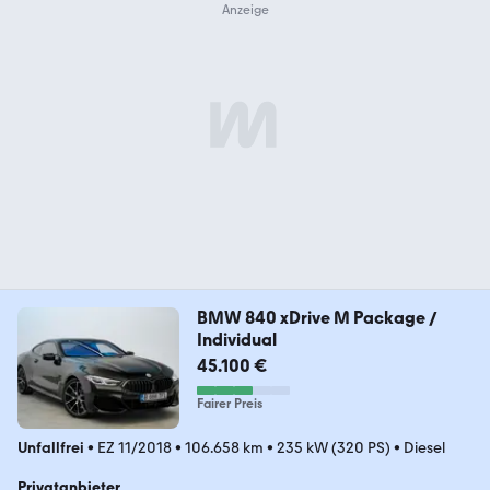
BMW 840 xDrive M Package /
Individual
45.100 €
Fairer Preis
Unfallfrei
•
EZ 11/2018
•
106.658 km
•
235 kW (320 PS)
•
Diesel
Privatanbieter