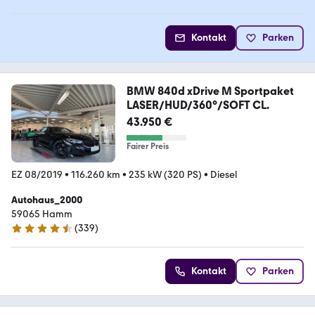
Kontakt
Parken
BMW 840d xDrive M Sportpaket
LASER/HUD/360°/SOFT CL.
43.950 €
Fairer Preis
EZ 08/2019
•
116.260 km
•
235 kW (320 PS)
•
Diesel
Autohaus_2000
59065 Hamm
(
339
)
4.6 Sterne
Kontakt
Parken