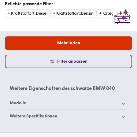
Beliebte passende Filter
+
Kraftstoffart
:
Diesel
+
Kraftstoffart
:
Benzin
+
Kategorie
:
Sports
Mehr laden
Filter anpassen
Weitere Eigenschaften des
schwarze BMW 840
Modelle
BMW 114
BMW 116
Weitere Spezifikationen
BMW 118
BMW 120
BMW 840 blau
BMW 840 grau
BMW 123
BMW 125