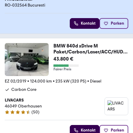
RO-032564 Bucuresti
Kontakt
Parken
BMW 840d xDrive M
Paket/Carbon/Laser/ACC/HUD/
HK/VOLL
43.800 €
Fairer Preis
EZ 02/2019
•
124.000 km
•
235 kW (320 PS)
•
Diesel
Carbon Core
LIVACARS
46049 Oberhausen
(
50
)
4.7 Sterne
Kontakt
Parken