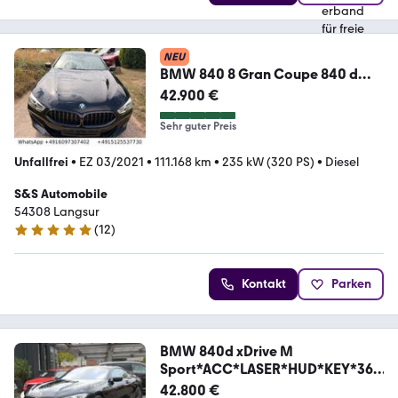
NEU
BMW 840 8 Gran Coupe 840 d
xDrive M Sport
42.900 €
Sehr guter Preis
Unfallfrei
•
EZ 03/2021
•
111.168 km
•
235 kW (320 PS)
•
Diesel
S&S Automobile
54308 Langsur
(
12
)
5 Sterne
Kontakt
Parken
BMW 840d xDrive M
Sport*ACC*LASER*HUD*KEY*360
°CAM*
42.800 €