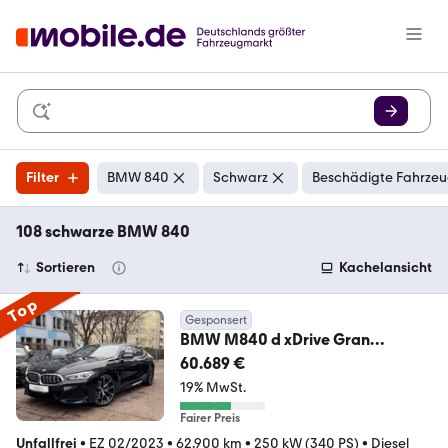
Filter
BMW 840
Schwarz
Beschädigte Fahrzeu
108 schwarze BMW 840
Sortieren
Kachelansicht
Top
Gesponsert
BMW M840 d xDrive Gran
Coupe*HUD*PANO*LASER*ACC*
60.689 €
360*
19% MwSt.
Fairer Preis
Unfallfrei
•
EZ 02/2023
•
62.900 km
•
250 kW (340 PS)
•
Diesel