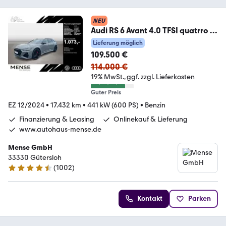
NEU
Audi RS 6 Avant 4.0 TFSI quatrro S
tronic Matrix|AHK|
Lieferung möglich
109.500 €
114.000 €
19% MwSt.
ggf. zzgl. Lieferkosten
Guter Preis
EZ 12/2024
•
17.432 km
•
441 kW (600 PS)
•
Benzin
Finanzierung & Leasing
Onlinekauf & Lieferung
www.autohaus-mense.de
Mense GmbH
33330 Gütersloh
(
1002
)
4.7 Sterne
Kontakt
Parken