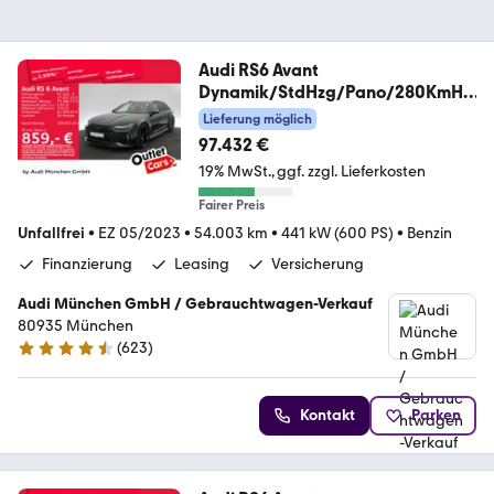
Audi RS6 Avant
Dynamik/StdHzg/Pano/280KmH/
B&O/HuD/Luf
Lieferung möglich
97.432 €
19% MwSt.
ggf. zzgl. Lieferkosten
Fairer Preis
Unfallfrei
•
EZ 05/2023
•
54.003 km
•
441 kW (600 PS)
•
Benzin
Finanzierung
Leasing
Versicherung
Audi München GmbH / Gebrauchtwagen-Verkauf
80935 München
(
623
)
4.5 Sterne
Kontakt
Parken