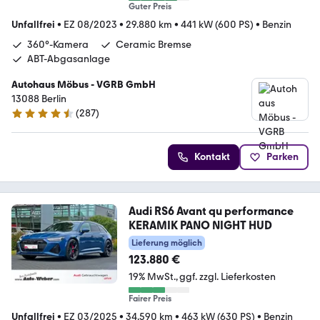
Guter Preis
Unfallfrei
•
EZ 08/2023
•
29.880 km
•
441 kW (600 PS)
•
Benzin
360°-Kamera
Ceramic Bremse
ABT-Abgasanlage
Autohaus Möbus - VGRB GmbH
13088 Berlin
(
287
)
4.5 Sterne
Kontakt
Parken
Audi RS6 Avant qu performance
KERAMIK PANO NIGHT HUD
Lieferung möglich
123.880 €
19% MwSt.
ggf. zzgl. Lieferkosten
Fairer Preis
Unfallfrei
•
EZ 03/2025
•
34.590 km
•
463 kW (630 PS)
•
Benzin