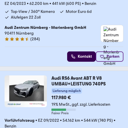
EZ 04/2023
•
62.200 km
•
441 kW (600 PS)
•
Benzin
Top-View / 360° Kamera
Motor Euro 6d
Alufelgen 22 Zoll
Audi Zentrum Nürnberg - Marienberg GmbH
90411 Nürnberg
(
284
)
4.6 Sterne
Kontakt
Parken
Audi RS6 Avant ABT R V8
UMBAU+LEISTUNG 740PS
Lieferung möglich
117.980 €
19% MwSt.
ggf. zzgl. Lieferkosten
Fairer Preis
Vorführfahrzeug
•
EZ 09/2022
•
54.162 km
•
544 kW (740 PS)
•
Benzin