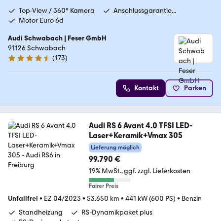
Top-View / 360° Kamera
Anschlussgarantie...
Motor Euro 6d
Audi Schwabach | Feser GmbH
91126 Schwabach
(
173
)
4.6 Sterne
Kontakt
Parken
Audi RS 6 Avant 4.0 TFSI LED-
Laser+Keramik+Vmax 305
Lieferung möglich
99.790 €
19% MwSt.
ggf. zzgl. Lieferkosten
Fairer Preis
Unfallfrei
•
EZ 04/2023
•
53.650 km
•
441 kW (600 PS)
•
Benzin
Standheizung
RS-Dynamikpaket plus