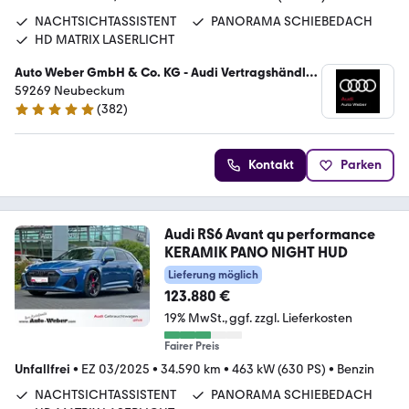
NACHTSICHTASSISTENT
PANORAMA SCHIEBEDACH
HD MATRIX LASERLICHT
Auto Weber GmbH & Co. KG - Audi Vertragshändler
/ VW Service
59269 Neubeckum
(
382
)
4.9 Sterne
Kontakt
Parken
Audi RS6 Avant qu performance
KERAMIK PANO NIGHT HUD
Lieferung möglich
123.880 €
19% MwSt.
ggf. zzgl. Lieferkosten
Fairer Preis
Unfallfrei
•
EZ 03/2025
•
34.590 km
•
463 kW (630 PS)
•
Benzin
NACHTSICHTASSISTENT
PANORAMA SCHIEBEDACH