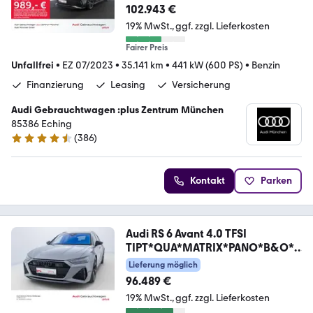
102.943 €
19% MwSt.
ggf. zzgl. Lieferkosten
Fairer Preis
Unfallfrei
•
EZ 07/2023
•
35.141 km
•
441 kW (600 PS)
•
Benzin
Finanzierung
Leasing
Versicherung
Audi Gebrauchtwagen :plus Zentrum München
85386 Eching
(
386
)
4.5 Sterne
Kontakt
Parken
Audi RS 6 Avant 4.0 TFSI
TIPT*QUA*MATRIX*PANO*B&O*H
UD
Lieferung möglich
96.489 €
19% MwSt.
ggf. zzgl. Lieferkosten