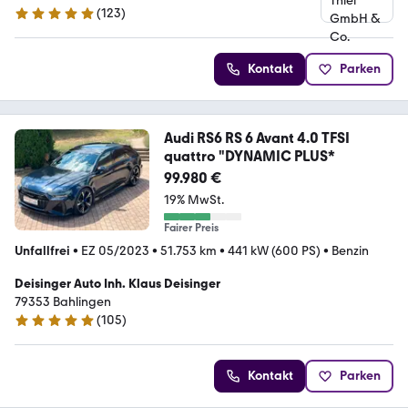
(
123
)
4.9 Sterne
Kontakt
Parken
Audi RS6 RS 6 Avant 4.0 TFSI
quattro "DYNAMIC PLUS*
99.980 €
19% MwSt.
Fairer Preis
Unfallfrei
•
EZ 05/2023
•
51.753 km
•
441 kW (600 PS)
•
Benzin
Deisinger Auto Inh. Klaus Deisinger
79353 Bahlingen
(
105
)
4.8 Sterne
Kontakt
Parken