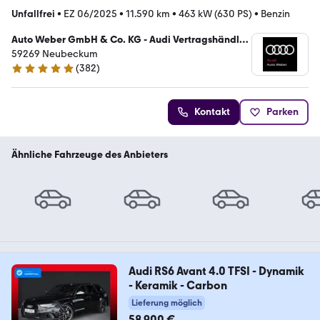
Unfallfrei
•
EZ 06/2025
•
11.590 km
•
463 kW (630 PS)
•
Benzin
Auto Weber GmbH & Co. KG - Audi Vertragshändler
/ VW Service
59269 Neubeckum
(
382
)
4.9 Sterne
Kontakt
Parken
Ähnliche Fahrzeuge des Anbieters
Audi RS6 Avant 4.0 TFSI - Dynamik
- Keramik - Carbon
Lieferung möglich
58.900 €