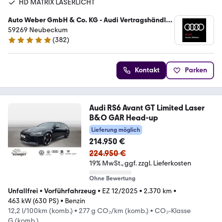
HD MATRIX LASERLICHT
Auto Weber GmbH & Co. KG - Audi Vertragshändler
/ VW Service
59269 Neubeckum
(
382
)
4.9 Sterne
Kontakt
Parken
Audi RS6 Avant GT Limited Laser
B&O GAR Head-up
Lieferung möglich
214.950 €
224.950 €
19% MwSt.
ggf. zzgl. Lieferkosten
Ohne Bewertung
Unfallfrei
•
Vorführfahrzeug
•
EZ 12/2025
•
2.370 km
•
463 kW (630 PS)
•
Benzin
12,2 l/100km (komb.)
•
277 g CO₂/km (komb.)
•
CO₂-Klasse
G (komb.)