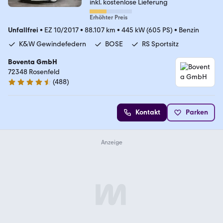
inkl. kostenlose Lieferung
Erhöhter Preis
Unfallfrei
•
EZ 10/2017
•
88.107 km
•
445 kW (605 PS)
•
Benzin
K&W Gewindefedern
BOSE
RS Sportsitz
Boventa GmbH
72348 Rosenfeld
(
488
)
4.5 Sterne
Kontakt
Parken