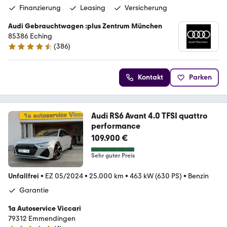
Finanzierung
Leasing
Versicherung
Audi Gebrauchtwagen :plus Zentrum München
85386 Eching
(
386
)
4.5 Sterne
Kontakt
Parken
Audi RS6 Avant 4.0 TFSI quattro
performance
109.900 €
Sehr guter Preis
Unfallfrei
•
EZ 05/2024
•
25.000 km
•
463 kW (630 PS)
•
Benzin
Garantie
1a Autoservice Viccari
79312 Emmendingen