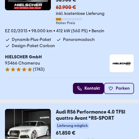
62.900 €
inkl. kostenlose Lieferung
Hoher Preis
EZ 02/2015
•
98.000 km
•
412 kW (560 PS)
•
Benzin
Dynamik-Plus-Paket
Panoramadach
Design-Paket Carbon
HIELSCHER GmbH
93466 Chamerau
(
1743
)
4.9 Sterne
Kontakt
Parken
Audi RS6 Performance 4.0 TFSI
quattro Avant *RS-SPORT
Lieferung möglich
61.850 €