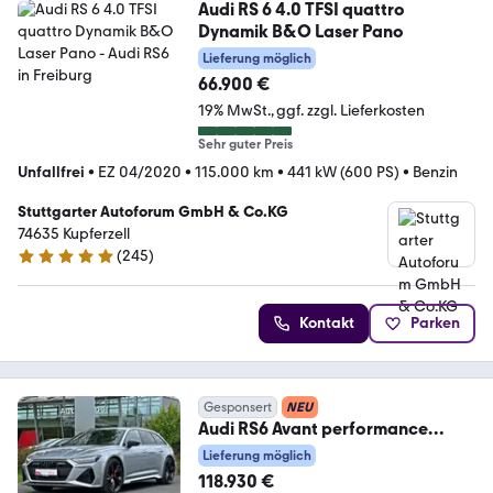
Audi RS 6 4.0 TFSI quattro
Dynamik B&O Laser Pano
Lieferung möglich
66.900 €
19% MwSt.
ggf. zzgl. Lieferkosten
Sehr guter Preis
Unfallfrei
•
EZ 04/2020
•
115.000 km
•
441 kW (600 PS)
•
Benzin
Stuttgarter Autoforum GmbH & Co.KG
74635 Kupferzell
(
245
)
4.8 Sterne
Kontakt
Parken
Gesponsert
NEU
Audi RS6 Avant performance
BLACK PANO B&O ADV.AHK
Lieferung möglich
118.930 €