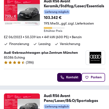
Audi RS6 Avant
Keramik/StdHzg/Laser/Essentials
Lieferung möglich
103.342 €
19% MwSt.
ggf. zzgl. Lieferkosten
Erhöhter Preis
EZ 06/2023
•
50.339 km
•
441 kW (600 PS)
•
Benzin
Finanzierung
Leasing
Versicherung
Audi Gebrauchtwagen :plus Zentrum München
85386 Eching
(
386
)
4.5 Sterne
Kontakt
Parken
Audi RS6 Avant
Pano/Laser/B&O/Sportabgas
Lieferung möglich