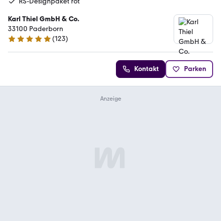
RS-Designpaket rot
Karl Thiel GmbH & Co.
33100 Paderborn
(
123
)
4.9 Sterne
Kontakt
Parken