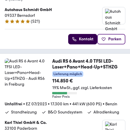
Autohaus Schmidt GmbH
09337 Bernsdorf
(
521
)
4.9 Sterne
Kontakt
Parken
Audi RS 6 Avant 4.0 TFSI LED-
Laser+Pano+Head-Up+STHZG
Lieferung möglich
114.850 €
19% MwSt.
ggf. zzgl. Lieferkosten
Fairer Preis
Unfallfrei
•
EZ 07/2023
•
17.300 km
•
441 kW (600 PS)
•
Benzin
Standheizung
B&O Soundsystem
Allradlenkung
Karl Thiel GmbH & Co.
33100 Paderborn