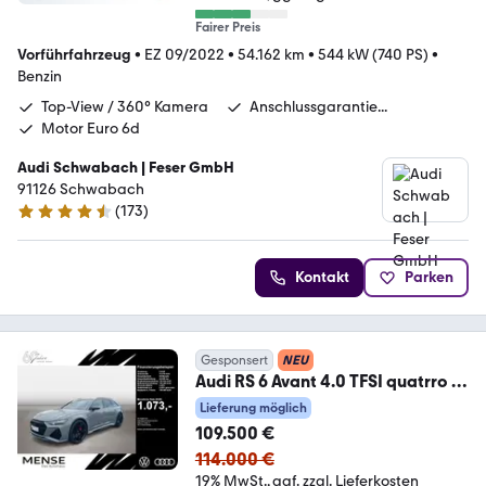
Fairer Preis
Vorführfahrzeug
•
EZ 09/2022
•
54.162 km
•
544 kW (740 PS)
•
Benzin
Top-View / 360° Kamera
Anschlussgarantie...
Motor Euro 6d
Audi Schwabach | Feser GmbH
91126 Schwabach
(
173
)
4.6 Sterne
Kontakt
Parken
Gesponsert
NEU
Audi RS 6 Avant 4.0 TFSI quatrro S
tronic Matrix|AHK|
Lieferung möglich
109.500 €
114.000 €
19% MwSt.
ggf. zzgl. Lieferkosten