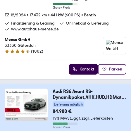
Guter Preis
EZ 12/2024
•
17.432 km
•
441 kW (600 PS)
•
Benzin
Finanzierung & Leasing
Onlinekauf & Lieferung
www.autohaus-mense.de
Mense GmbH
33330 Gütersloh
(
1002
)
4.7 Sterne
Kontakt
Parken
Audi RS6 Avant RS-
Dynamikpaket,AHK,HUD,HDMatri
x,B&O
Lieferung möglich
84.980 €
19% MwSt.
ggf. zzgl. Lieferkosten
Fairer Preis