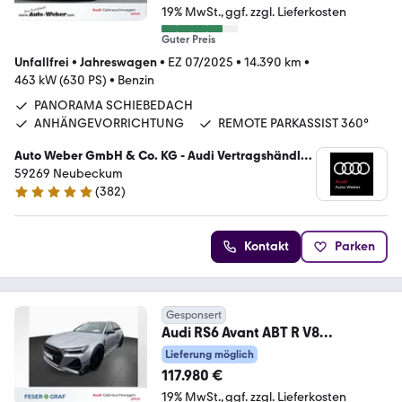
19% MwSt.
ggf. zzgl. Lieferkosten
Guter Preis
Unfallfrei
•
Jahreswagen
•
EZ 07/2025
•
14.390 km
•
463 kW (630 PS)
•
Benzin
PANORAMA SCHIEBEDACH
ANHÄNGEVORRICHTUNG
REMOTE PARKASSIST 360°
Auto Weber GmbH & Co. KG - Audi Vertragshändler
/ VW Service
59269 Neubeckum
(
382
)
4.9 Sterne
Kontakt
Parken
Gesponsert
Audi RS6 Avant ABT R V8
UMBAU+LEISTUNG 740PS
Lieferung möglich
117.980 €
19% MwSt.
ggf. zzgl. Lieferkosten