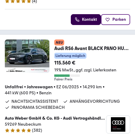
(
4
)
5 Sterne
Kontakt
Parken
NEU
Audi RS6 Avant BLACK PANO HUD
LASER NACHTS 280km/h
Lieferung möglich
115.560 €
19% MwSt.
ggf. zzgl. Lieferkosten
Fairer Preis
Unfallfrei
•
Jahreswagen
•
EZ 06/2025
•
14.290 km
•
441 kW (600 PS)
•
Benzin
NACHTSICHTASSISTENT
ANHÄNGEVORRICHTUNG
PANORAMA SCHIEBEDACH
Auto Weber GmbH & Co. KG - Audi Vertragshändler
/ VW Service
59269 Neubeckum
(
382
)
4.9 Sterne