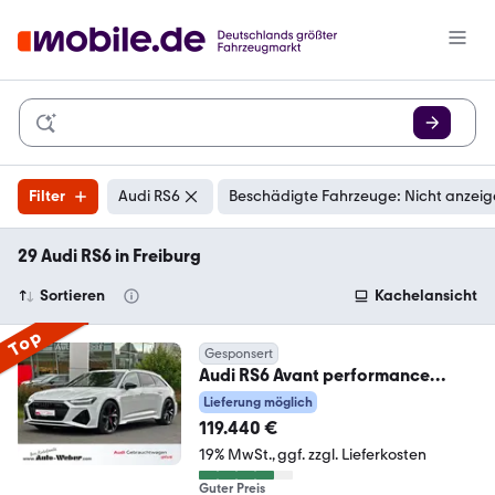
Filter
Audi RS6
Beschädigte Fahrzeuge: Nicht anzei
29 Audi RS6 in Freiburg
Sortieren
Kachelansicht
Top
Gesponsert
Audi RS6 Avant performance
BLACK HUD PANO NACHTS STHZ
Lieferung möglich
119.440 €
19% MwSt.
ggf. zzgl. Lieferkosten
Guter Preis