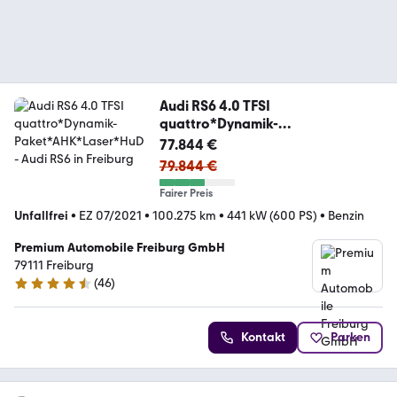
Audi RS6 4.0 TFSI
quattro*Dynamik-
Paket*AHK*Laser*HuD
77.844 €
79.844 €
Fairer Preis
Unfallfrei
•
EZ 07/2021
•
100.275 km
•
441 kW (600 PS)
•
Benzin
Premium Automobile Freiburg GmbH
79111 Freiburg
(
46
)
4.4 Sterne
Kontakt
Parken