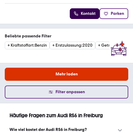
Kontakt
Parken
Beliebte passende Filter
+
Kraftstoffart
:
Benzin
+
Erstzulassung
:
2020
+
Getriebe
:
Automa
Mehr laden
Filter anpassen
Häufige Fragen zum Audi RS6 in Freiburg
Wie viel kostet der Audi RS6 in Freiburg?