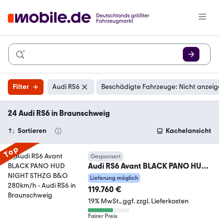
Filter
Audi RS6
Beschädigte Fahrzeuge: Nicht anzei
24 Audi RS6 in Braunschweig
Sortieren
Kachelansicht
Top
Gesponsert
Audi RS6 Avant BLACK PANO HUD
NIGHT STHZG B&O 280km/h
Lieferung möglich
119.760 €
19% MwSt.
ggf. zzgl. Lieferkosten
Fairer Preis