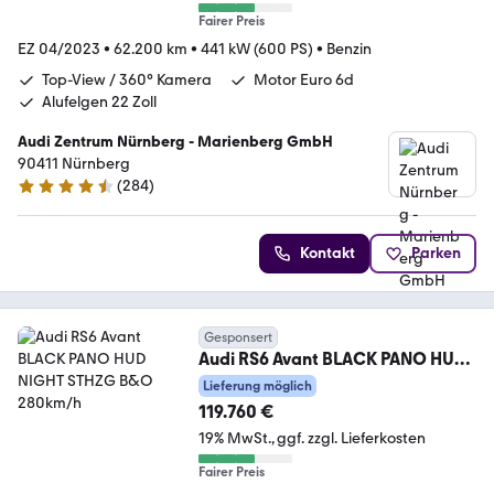
Fairer Preis
EZ 04/2023
•
62.200 km
•
441 kW (600 PS)
•
Benzin
Top-View / 360° Kamera
Motor Euro 6d
Alufelgen 22 Zoll
Audi Zentrum Nürnberg - Marienberg GmbH
90411 Nürnberg
(
284
)
4.6 Sterne
Kontakt
Parken
Gesponsert
Audi RS6 Avant BLACK PANO HUD
NIGHT STHZG B&O 280km/h
Lieferung möglich
119.760 €
19% MwSt.
ggf. zzgl. Lieferkosten
Fairer Preis