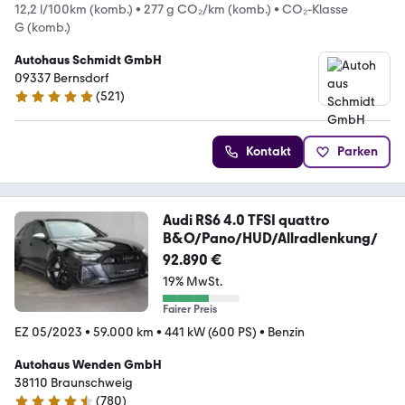
12,2 l/100km (komb.)
•
277 g CO₂/km (komb.)
•
CO₂-Klasse
G (komb.)
Autohaus Schmidt GmbH
09337 Bernsdorf
(
521
)
4.9 Sterne
Kontakt
Parken
Audi RS6 4.0 TFSI quattro
B&O/Pano/HUD/Allradlenkung/
92.890 €
19% MwSt.
Fairer Preis
EZ 05/2023
•
59.000 km
•
441 kW (600 PS)
•
Benzin
Autohaus Wenden GmbH
38110 Braunschweig
(
780
)