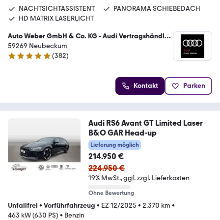
NACHTSICHTASSISTENT
PANORAMA SCHIEBEDACH
HD MATRIX LASERLICHT
Auto Weber GmbH & Co. KG - Audi Vertragshändler
/ VW Service
59269 Neubeckum
(
382
)
4.9 Sterne
Kontakt
Parken
Audi RS6 Avant GT Limited Laser
B&O GAR Head-up
Lieferung möglich
214.950 €
224.950 €
19% MwSt.
ggf. zzgl. Lieferkosten
Ohne Bewertung
Unfallfrei
•
Vorführfahrzeug
•
EZ 12/2025
•
2.370 km
•
463 kW (630 PS)
•
Benzin