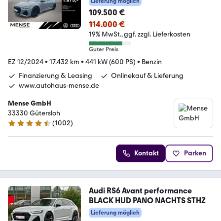
Lieferung möglich
109.500 €
114.000 €
19% MwSt.
ggf. zzgl. Lieferkosten
Guter Preis
EZ 12/2024
•
17.432 km
•
441 kW (600 PS)
•
Benzin
Finanzierung & Leasing
Onlinekauf & Lieferung
www.autohaus-mense.de
Mense GmbH
33330 Gütersloh
(
1002
)
4.7 Sterne
Kontakt
Parken
Audi RS6 Avant performance
BLACK HUD PANO NACHTS STHZ
Lieferung möglich