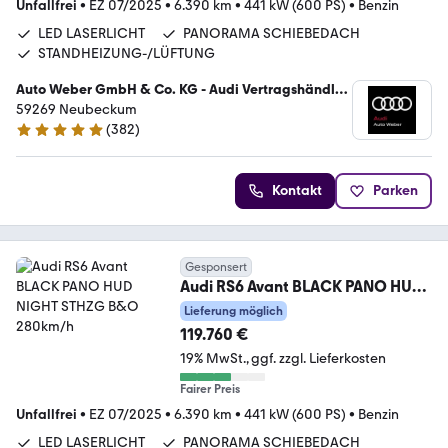
Unfallfrei
•
EZ 07/2025
•
6.390 km
•
441 kW (600 PS)
•
Benzin
LED LASERLICHT
PANORAMA SCHIEBEDACH
STANDHEIZUNG-/LÜFTUNG
Auto Weber GmbH & Co. KG - Audi Vertragshändler
/ VW Service
59269 Neubeckum
(
382
)
4.9 Sterne
Kontakt
Parken
Gesponsert
Audi RS6 Avant BLACK PANO HUD
NIGHT STHZG B&O 280km/h
Lieferung möglich
119.760 €
19% MwSt.
ggf. zzgl. Lieferkosten
Fairer Preis
Unfallfrei
•
EZ 07/2025
•
6.390 km
•
441 kW (600 PS)
•
Benzin
LED LASERLICHT
PANORAMA SCHIEBEDACH