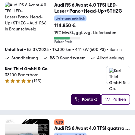
Audi RS 6 Avant 4.0 TFSI LED-
Laser+Pano+Head-Up+STHZG
Lieferung möglich
114.850 €
19% MwSt.
ggf. zzgl. Lieferkosten
Fairer Preis
Unfallfrei
•
EZ 07/2023
•
17.300 km
•
441 kW (600 PS)
•
Benzin
Standheizung
B&O Soundsystem
Allradlenkung
Karl Thiel GmbH & Co.
33100 Paderborn
(
123
)
4.9 Sterne
Kontakt
Parken
NEU
Audi RS 6 Avant 4.0 TFSI quatrro S
tronic Matrix|AHK|