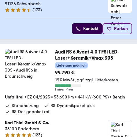
91126 Schwabach
(
173
)
4.6 Sterne
Kontakt
Parken
Audi RS 6 Avant 4.0 TFSI LED-
Laser+Keramik+Vmax 305
Lieferung möglich
99.790 €
19% MwSt.
ggf. zzgl. Lieferkosten
Fairer Preis
Unfallfrei
•
EZ 04/2023
•
53.650 km
•
441 kW (600 PS)
•
Benzin
Standheizung
RS-Dynamikpaket plus
RS-Designpaket rot
Karl Thiel GmbH & Co.
33100 Paderborn
(
123
)