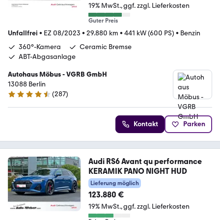
19% MwSt.
ggf. zzgl. Lieferkosten
Guter Preis
Unfallfrei
•
EZ 08/2023
•
29.880 km
•
441 kW (600 PS)
•
Benzin
360°-Kamera
Ceramic Bremse
ABT-Abgasanlage
Autohaus Möbus - VGRB GmbH
13088 Berlin
(
287
)
4.5 Sterne
Kontakt
Parken
Audi RS6 Avant qu performance
KERAMIK PANO NIGHT HUD
Lieferung möglich
123.880 €
19% MwSt.
ggf. zzgl. Lieferkosten