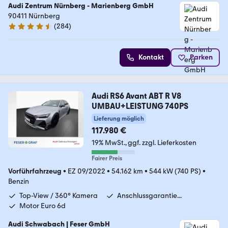
Audi Zentrum Nürnberg - Marienberg GmbH
90411 Nürnberg
(
284
)
4.6 Sterne
Kontakt
Parken
Audi RS6 Avant ABT R V8
UMBAU+LEISTUNG 740PS
Lieferung möglich
117.980 €
19% MwSt.
ggf. zzgl. Lieferkosten
Fairer Preis
Vorführfahrzeug
•
EZ 09/2022
•
54.162 km
•
544 kW (740 PS)
•
Benzin
Top-View / 360° Kamera
Anschlussgarantie...
Motor Euro 6d
Audi Schwabach | Feser GmbH