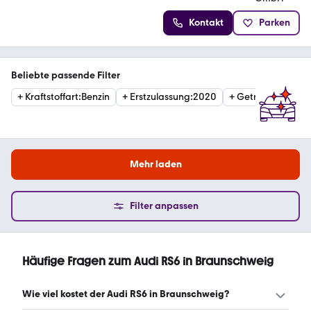
Kontakt
Parken
Beliebte passende Filter
+
Kraftstoffart
:
Benzin
+
Erstzulassung
:
2020
+
Getriebe
:
Automa
Mehr laden
Filter anpassen
Häufige Fragen zum Audi RS6 in Braunschweig
Wie viel kostet der Audi RS6 in Braunschweig?