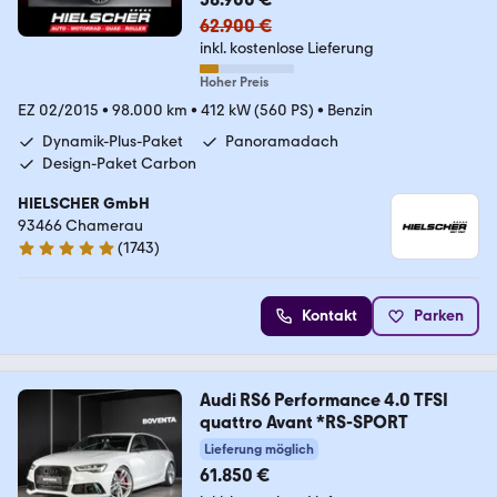
62.900 €
inkl. kostenlose Lieferung
Hoher Preis
EZ 02/2015
•
98.000 km
•
412 kW (560 PS)
•
Benzin
Dynamik-Plus-Paket
Panoramadach
Design-Paket Carbon
HIELSCHER GmbH
93466 Chamerau
(
1743
)
4.9 Sterne
Kontakt
Parken
Audi RS6 Performance 4.0 TFSI
quattro Avant *RS-SPORT
Lieferung möglich
61.850 €