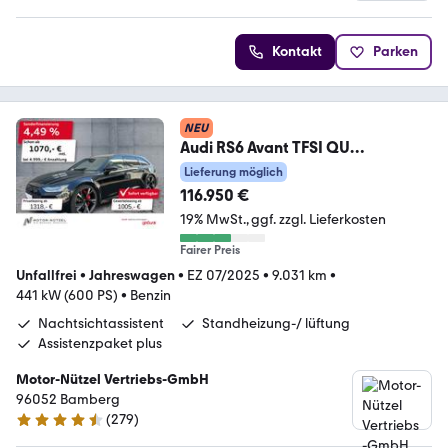
Kontakt
Parken
NEU
Audi RS6 Avant TFSI QU
MATRIX+HuD+B&O+DVD+TV+AHK
Lieferung möglich
+360°
116.950 €
19% MwSt.
ggf. zzgl. Lieferkosten
Fairer Preis
Unfallfrei
•
Jahreswagen
•
EZ 07/2025
•
9.031 km
•
441 kW (600 PS)
•
Benzin
Nachtsichtassistent
Standheizung-/ lüftung
Assistenzpaket plus
Motor-Nützel Vertriebs-GmbH
96052 Bamberg
(
279
)
4.7 Sterne