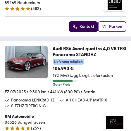
/ VW Service
59269 Neubeckum
(
382
)
4.9 Sterne
Kontakt
Parken
Audi RS6 Avant quattro 4,0 V8 TFSI
Panorama STANDHZ
Lieferung möglich
106.990 €
19% MwSt.
ggf. zzgl. Lieferkosten
Guter Preis
EZ 07/2025
•
9.300 km
•
441 kW (600 PS)
•
Benzin
Panorama LENKRADHZ
AHK HEAD-UP MATRIX
SITZHZ TIPTRONIC
RM Automobile
06526 Sangerhausen
(
259
)
5 Sterne