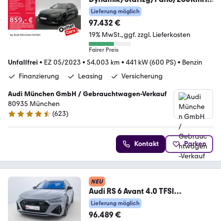
B&O/HuD/Luf
Lieferung möglich
97.432 €
19% MwSt.
ggf. zzgl. Lieferkosten
Fairer Preis
Unfallfrei
•
EZ 05/2023
•
54.003 km
•
441 kW (600 PS)
•
Benzin
Finanzierung
Leasing
Versicherung
Audi München GmbH / Gebrauchtwagen-Verkauf
80935 München
(
623
)
4.5 Sterne
Kontakt
Parken
NEU
Audi RS 6 Avant 4.0 TFSI
TIPT*QUA*MATRIX*PANO*B&O*H
Lieferung möglich
UD
96.489 €