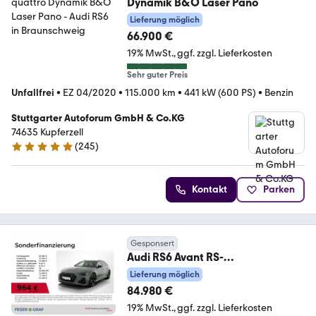
Dynamik B&O Laser Pano
Lieferung möglich
66.900 €
19% MwSt.
ggf. zzgl. Lieferkosten
Sehr guter Preis
Unfallfrei
•
EZ 04/2020
•
115.000 km
•
441 kW (600 PS)
•
Benzin
Stuttgarter Autoforum GmbH & Co.KG
74635 Kupferzell
(
245
)
4.8 Sterne
Kontakt
Parken
Gesponsert
Audi RS6 Avant RS-
Dynamikpaket,AHK,HUD,HDMatri
Lieferung möglich
x,B&O
84.980 €
19% MwSt.
ggf. zzgl. Lieferkosten