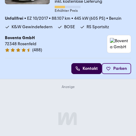
inkl. kostenlose Lieferung
Erhöhter Preis
Unfallfrei
•
EZ 10/2017
•
88.107 km
•
445 kW (605 PS)
•
Benzin
K&W Gewindefedern
BOSE
RS Sportsitz
Boventa GmbH
72348 Rosenfeld
(
488
)
4.5 Sterne
Kontakt
Parken