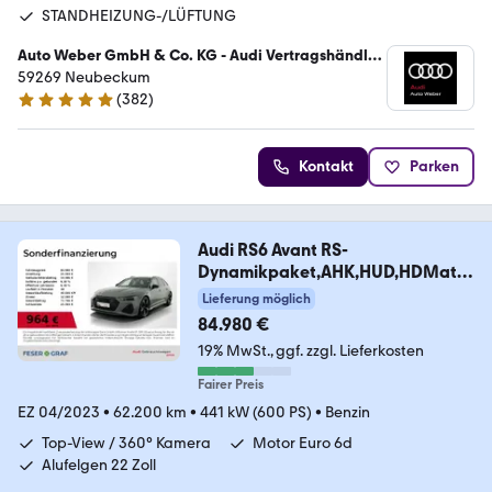
STANDHEIZUNG-/LÜFTUNG
Auto Weber GmbH & Co. KG - Audi Vertragshändler
/ VW Service
59269 Neubeckum
(
382
)
4.9 Sterne
Kontakt
Parken
Audi RS6 Avant RS-
Dynamikpaket,AHK,HUD,HDMatri
x,B&O
Lieferung möglich
84.980 €
19% MwSt.
ggf. zzgl. Lieferkosten
Fairer Preis
EZ 04/2023
•
62.200 km
•
441 kW (600 PS)
•
Benzin
Top-View / 360° Kamera
Motor Euro 6d
Alufelgen 22 Zoll