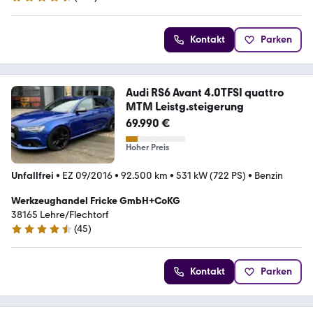
4.5 Sterne
Kontakt
Parken
Audi RS6 Avant 4.0TFSI quattro
MTM Leistg.steigerung
69.990 €
Hoher Preis
Unfallfrei
•
EZ 09/2016
•
92.500 km
•
531 kW (722 PS)
•
Benzin
Werkzeughandel Fricke GmbH+CoKG
38165 Lehre/Flechtorf
(
45
)
4.7 Sterne
Kontakt
Parken