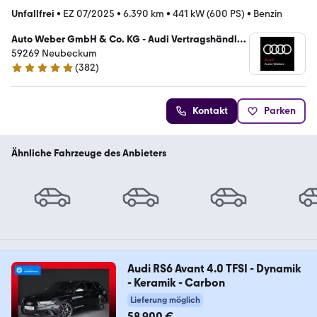
Unfallfrei
•
EZ 07/2025
•
6.390 km
•
441 kW (600 PS)
•
Benzin
Auto Weber GmbH & Co. KG - Audi Vertragshändler
/ VW Service
59269 Neubeckum
(
382
)
4.9 Sterne
Kontakt
Parken
Ähnliche Fahrzeuge des Anbieters
Audi RS6 Avant 4.0 TFSI - Dynamik
- Keramik - Carbon
Lieferung möglich
58.900 €