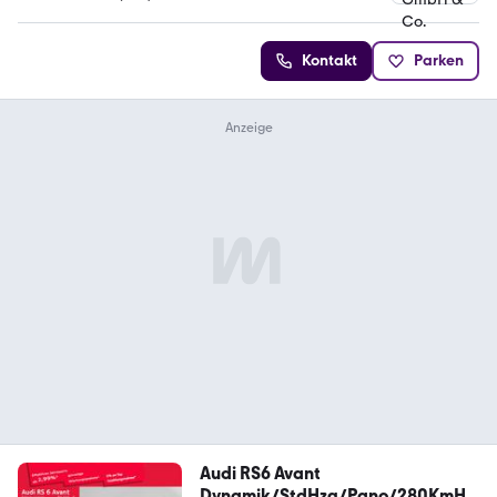
4.9 Sterne
Kontakt
Parken
Audi RS6 Avant
Dynamik/StdHzg/Pano/280KmH/