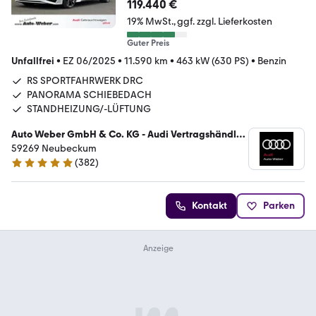
119.440 €
19% MwSt.
ggf. zzgl. Lieferkosten
Guter Preis
Unfallfrei
•
EZ 06/2025
•
11.590 km
•
463 kW (630 PS)
•
Benzin
RS SPORTFAHRWERK DRC
PANORAMA SCHIEBEDACH
STANDHEIZUNG/-LÜFTUNG
Auto Weber GmbH & Co. KG - Audi Vertragshändler
/ VW Service
59269 Neubeckum
(
382
)
4.9 Sterne
Kontakt
Parken