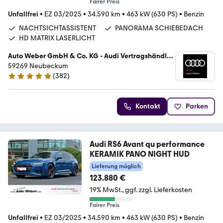
Fairer Preis
Unfallfrei
•
EZ 03/2025
•
34.590 km
•
463 kW (630 PS)
•
Benzin
NACHTSICHTASSISTENT
PANORAMA SCHIEBEDACH
HD MATRIX LASERLICHT
Auto Weber GmbH & Co. KG - Audi Vertragshändler
/ VW Service
59269 Neubeckum
(
382
)
4.9 Sterne
Kontakt
Parken
Audi RS6 Avant qu performance
KERAMIK PANO NIGHT HUD
Lieferung möglich
123.880 €
19% MwSt.
ggf. zzgl. Lieferkosten
Fairer Preis
Unfallfrei
•
EZ 03/2025
•
34.590 km
•
463 kW (630 PS)
•
Benzin