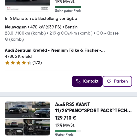
19% MwSt.
Sehr guter Preis
In 6 Monaten ab Bestellung verfügbar
Neuwagen
•
470 kW (639 PS)
•
Benzin
28,0 l/100km (komb.)
•
219 g CO₂/km (komb.)
•
CO₂-Klasse
G (komb.)
Audi Zentrum Krefeld - Premium Tölke & Fischer -
Autohandelsgesellschaft mbH & Co. KG
47805 Krefeld
(
172
)
4.7 Sterne
Kontakt
Parken
Audi RS5 AVANT
11/26°PANO°SPORT PACK°TECH
PRO°B&O°AHK
129.710 €
19% MwSt.
Guter Preis