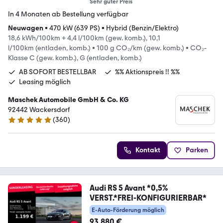
Sehr guter Preis
In 4 Monaten ab Bestellung verfügbar
Neuwagen
•
470 kW (639 PS)
•
Hybrid (Benzin/Elektro)
18,6 kWh/100km + 4,4 l/100km (gew. komb.), 10,1
l/100km (entladen, komb.)
•
100 g CO₂/km (gew. komb.)
•
CO₂-
Klasse C (gew. komb.), G (entladen, komb.)
AB SOFORT BESTELLBAR
%% Aktionspreis !! %%
Leasing möglich
Maschek Automobile GmbH & Co. KG
92442 Wackersdorf
(
360
)
4.8 Sterne
Kontakt
Parken
Audi RS 5 Avant *0,5%
VERST.*FREI-KONFIGURIERBAR*
E-Auto-Förderung möglich
93.880 €