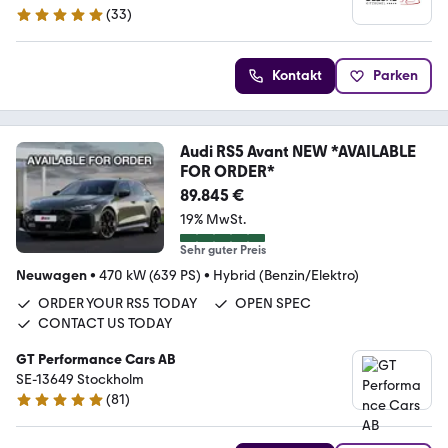
(
33
)
4.8 Sterne
Kontakt
Parken
Audi RS5 Avant NEW *AVAILABLE
FOR ORDER*
89.845 €
19% MwSt.
Sehr guter Preis
Neuwagen
•
470 kW (639 PS)
•
Hybrid (Benzin/Elektro)
ORDER YOUR RS5 TODAY
OPEN SPEC
CONTACT US TODAY
GT Performance Cars AB
SE-13649 Stockholm
(
81
)
4.8 Sterne