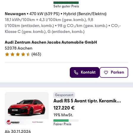
Sehr guter Preis
Neuwagen
•
470 kW (639 PS)
•
Hybrid (Benzin/Elektro)
18,1 kWh/100km + 4,3 l/100km (gew. komb.), 9,8
l/100km (entladen, komb.)
•
98 g CO₂/km (gew. komb.)
•
CO₂-
Klasse C (gew. komb.), G (entladen, komb.)
Audi Zentrum Aachen Jacobs Automobile GmbH
52078 Aachen
(
463
)
4.7 Sterne
Kontakt
Parken
Gesponsert
Audi RS 5 Avant tiptr. Keramik
Vmax285 PANO HUD AHK
127.220 €
19% MwSt.
Fairer Preis
Ab 30.11.2026