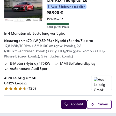
MATRIX*Techplus*20
E-Auto-Förderung möglich
98.990 €
19% MwSt.
Sehr guter Preis
In 4 Monaten ab Bestellung verfügbar
Neuwagen
•
470 kW (639 PS)
•
Hybrid (Benzin/Elektro)
17,8 kWh/100km + 3,9 l/100km (gew. komb.), 9,6
l/100km (entladen, komb.)
•
88 g CO₂/km (gew. komb.)
•
CO₂-
Klasse B (gew. komb.), G (entladen, komb.)
E-Motor (Hybrid) 470KW
MMI Beifahrerdisplay
Außensound Audi Sport
Audi Leipzig GmbH
04129 Leipzig
(
120
)
4.4 Sterne
Kontakt
Parken