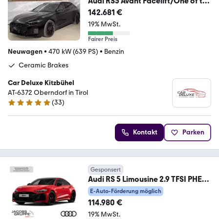
Audi RS5 Avant Facelift/One of the
First/CeramicBrake
142.681 €
19% MwSt.
Fairer Preis
Neuwagen
•
470 kW (639 PS)
•
Benzin
Ceramic Brakes
Car Deluxe Kitzbühel
AT-6372 Oberndorf in Tirol
(
33
)
4.8 Sterne
Kontakt
Parken
Gesponsert
Audi RS 5 Limousine 2.9 TFSI PHEV
quattro RS Sportsit
E-Auto-Förderung möglich
114.980 €
19% MwSt.