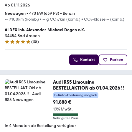
Ab 01.11.2026
Neuwagen
•
470 kW (639 PS)
•
Benzin
-- l/100km (komb.)
•
-- g CO₂/km (komb.)
•
CO₂-Klasse -- (komb.)
ALDEX Inh. Alexander-Michael Degen e.K.
34454 Bad Arolsen
(
35
)
5 Sterne
Kontakt
Parken
Audi RS5 Limousine
BESTELLAKTION ab 01.04.2026 !!
E-Auto-Förderung möglich
91.888 €
19% MwSt.
Sehr guter Preis
In 4 Monaten ab Bestellung verfügbar