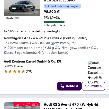
NEUBESTELLUNG
E-Auto-Förderung möglich
98.890 €
19% MwSt.
Sehr guter Preis
In 6 Monaten ab Bestellung verfügbar
Neuwagen
•
470 kW (639 PS)
•
Hybrid (Benzin/Elektro)
17,7 kWh/100km + 3,8 l/100km (gew. komb.), 9,5
l/100km (entladen, komb.)
•
86 g CO₂/km (gew. komb.)
•
CO₂-
Klasse B (gew. komb.), G (entladen, komb.)
Audi Zentrum Kassel GmbH & Co. KG
34125 Kassel
(
20
)
4.8 Sterne
Kontakt
Parken
Audi RS 5 Avant 470 kW Hybrid