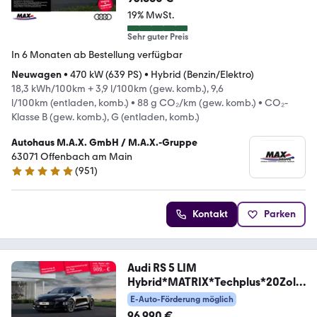
19% MwSt.
Sehr guter Preis
In 6 Monaten ab Bestellung verfügbar
Neuwagen
•
470 kW (639 PS)
•
Hybrid (Benzin/Elektro)
18,3 kWh/100km + 3,9 l/100km (gew. komb.), 9,6
l/100km (entladen, komb.)
•
88 g CO₂/km (gew. komb.)
•
CO₂-
Klasse B (gew. komb.), G (entladen, komb.)
Autohaus M.A.X. GmbH / M.A.X.-Gruppe
63071 Offenbach am Main
(
951
)
4.8 Sterne
Kontakt
Parken
Audi RS 5 LIM
Hybrid*MATRIX*Techplus*20Zoll*
*
E-Auto-Förderung möglich
96.990 €