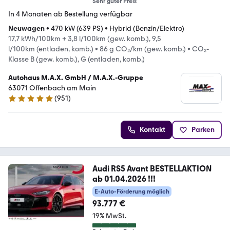
Sehr guter Preis
In 4 Monaten ab Bestellung verfügbar
Neuwagen
•
470 kW (639 PS)
•
Hybrid (Benzin/Elektro)
17,7 kWh/100km + 3,8 l/100km (gew. komb.), 9,5
l/100km (entladen, komb.)
•
86 g CO₂/km (gew. komb.)
•
CO₂-
Klasse B (gew. komb.), G (entladen, komb.)
Autohaus M.A.X. GmbH / M.A.X.-Gruppe
63071 Offenbach am Main
(
951
)
4.8 Sterne
Kontakt
Parken
Audi RS5 Avant BESTELLAKTION
ab 01.04.2026 !!!
E-Auto-Förderung möglich
93.777 €
19% MwSt.