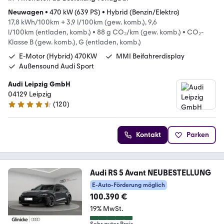
Neuwagen
•
470 kW (639 PS)
•
Hybrid (Benzin/Elektro)
17,8 kWh/100km + 3,9 l/100km (gew. komb.), 9,6
l/100km (entladen, komb.)
•
88 g CO₂/km (gew. komb.)
•
CO₂-
Klasse B (gew. komb.), G (entladen, komb.)
E-Motor (Hybrid) 470KW
MMI Beifahrerdisplay
Außensound Audi Sport
Audi Leipzig GmbH
04129 Leipzig
(
120
)
4.4 Sterne
Kontakt
Parken
Audi RS 5 Avant NEUBESTELLUNG
E-Auto-Förderung möglich
100.390 €
19% MwSt.