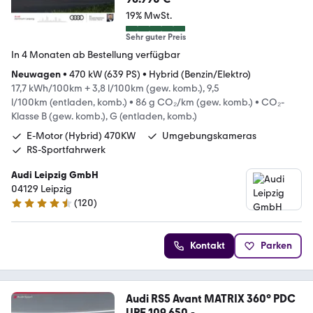
19% MwSt.
Sehr guter Preis
In 4 Monaten ab Bestellung verfügbar
Neuwagen
•
470 kW (639 PS)
•
Hybrid (Benzin/Elektro)
17,7 kWh/100km + 3,8 l/100km (gew. komb.), 9,5
l/100km (entladen, komb.)
•
86 g CO₂/km (gew. komb.)
•
CO₂-
Klasse B (gew. komb.), G (entladen, komb.)
E-Motor (Hybrid) 470KW
Umgebungskameras
RS-Sportfahrwerk
Audi Leipzig GmbH
04129 Leipzig
(
120
)
4.4 Sterne
Kontakt
Parken
Audi RS5 Avant MATRIX 360° PDC
UPE 109.650,-