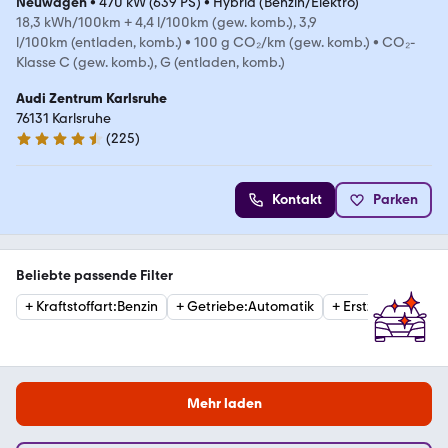
Neuwagen
•
470 kW (639 PS)
•
Hybrid (Benzin/Elektro)
18,3 kWh/100km + 4,4 l/100km (gew. komb.), 3,9
l/100km (entladen, komb.)
•
100 g CO₂/km (gew. komb.)
•
CO₂-
Klasse C (gew. komb.), G (entladen, komb.)
Audi Zentrum Karlsruhe
76131 Karlsruhe
(
225
)
4.5 Sterne
Kontakt
Parken
Beliebte passende Filter
+
Kraftstoffart
:
Benzin
+
Getriebe
:
Automatik
+
Erstzulassung
:
2
Mehr laden