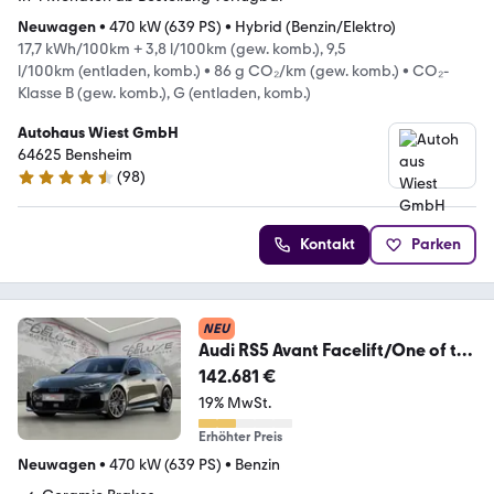
Neuwagen
•
470 kW (639 PS)
•
Hybrid (Benzin/Elektro)
17,7 kWh/100km + 3,8 l/100km (gew. komb.), 9,5
l/100km (entladen, komb.)
•
86 g CO₂/km (gew. komb.)
•
CO₂-
Klasse B (gew. komb.), G (entladen, komb.)
Autohaus Wiest GmbH
64625 Bensheim
(
98
)
4.6 Sterne
Kontakt
Parken
NEU
Audi RS5 Avant Facelift/One of the
First/CeramicBrake
142.681 €
19% MwSt.
Erhöhter Preis
Neuwagen
•
470 kW (639 PS)
•
Benzin