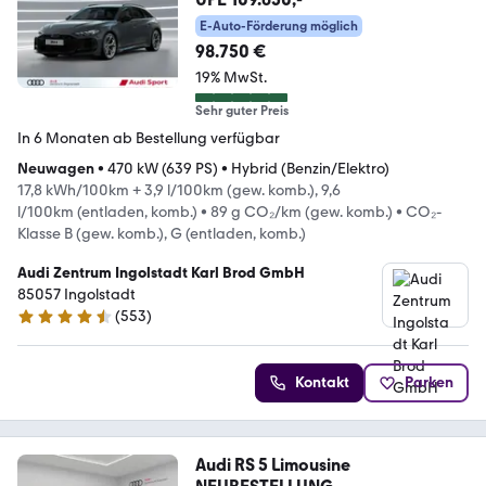
E-Auto-Förderung möglich
98.750 €
19% MwSt.
Sehr guter Preis
In 6 Monaten ab Bestellung verfügbar
Neuwagen
•
470 kW (639 PS)
•
Hybrid (Benzin/Elektro)
17,8 kWh/100km + 3,9 l/100km (gew. komb.), 9,6
l/100km (entladen, komb.)
•
89 g CO₂/km (gew. komb.)
•
CO₂-
Klasse B (gew. komb.), G (entladen, komb.)
Audi Zentrum Ingolstadt Karl Brod GmbH
85057 Ingolstadt
(
553
)
4.7 Sterne
Kontakt
Parken
Audi RS 5 Limousine