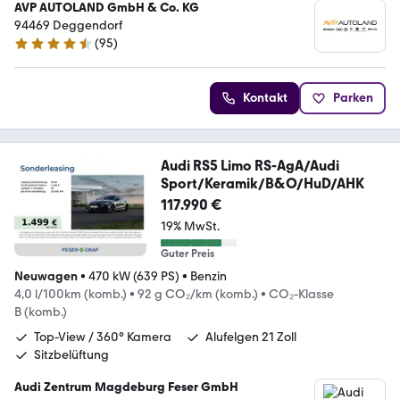
AVP AUTOLAND GmbH & Co. KG
94469 Deggendorf
(
95
)
4.6 Sterne
Kontakt
Parken
Audi RS5 Limo RS-AgA/Audi
Sport/Keramik/B&O/HuD/AHK
117.990 €
19% MwSt.
Guter Preis
Neuwagen
•
470 kW (639 PS)
•
Benzin
4,0 l/100km (komb.)
•
92 g CO₂/km (komb.)
•
CO₂-Klasse
B (komb.)
Top-View / 360° Kamera
Alufelgen 21 Zoll
Sitzbelüftung
Audi Zentrum Magdeburg Feser GmbH