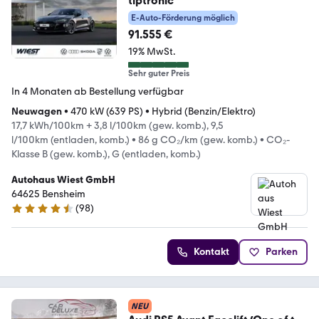
tiptronic
E-Auto-Förderung möglich
91.555 €
19% MwSt.
Sehr guter Preis
In 4 Monaten ab Bestellung verfügbar
Neuwagen
•
470 kW (639 PS)
•
Hybrid (Benzin/Elektro)
17,7 kWh/100km + 3,8 l/100km (gew. komb.), 9,5
l/100km (entladen, komb.)
•
86 g CO₂/km (gew. komb.)
•
CO₂-
Klasse B (gew. komb.), G (entladen, komb.)
Autohaus Wiest GmbH
64625 Bensheim
(
98
)
4.6 Sterne
Kontakt
Parken
NEU