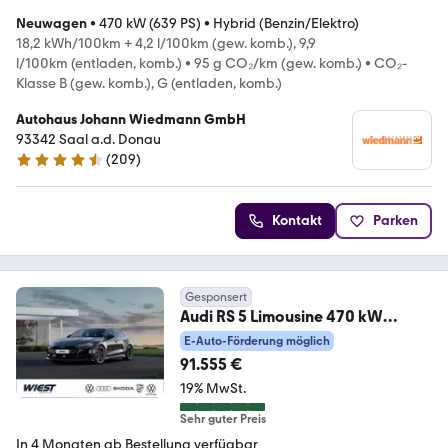
Neuwagen
•
470 kW (639 PS)
•
Hybrid (Benzin/Elektro)
18,2 kWh/100km + 4,2 l/100km (gew. komb.), 9,9
l/100km (entladen, komb.)
•
95 g CO₂/km (gew. komb.)
•
CO₂-
Klasse B (gew. komb.), G (entladen, komb.)
Autohaus Johann Wiedmann GmbH
93342 Saal a.d. Donau
(
209
)
4.5 Sterne
Kontakt
Parken
Gesponsert
Audi RS 5 Limousine 470 kW
tiptronic
E-Auto-Förderung möglich
91.555 €
19% MwSt.
Sehr guter Preis
In 4 Monaten ab Bestellung verfügbar