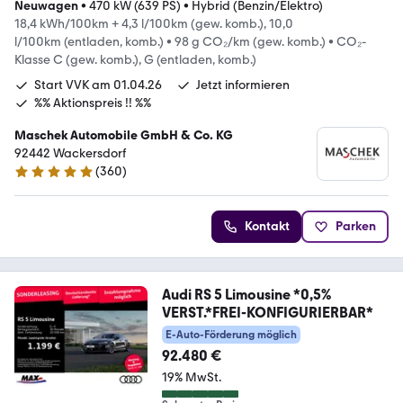
Neuwagen
•
470 kW (639 PS)
•
Hybrid (Benzin/Elektro)
18,4 kWh/100km + 4,3 l/100km (gew. komb.), 10,0
l/100km (entladen, komb.)
•
98 g CO₂/km (gew. komb.)
•
CO₂-
Klasse C (gew. komb.), G (entladen, komb.)
Start VVK am 01.04.26
Jetzt informieren
%% Aktionspreis !! %%
Maschek Automobile GmbH & Co. KG
92442 Wackersdorf
(
360
)
4.8 Sterne
Kontakt
Parken
Audi RS 5 Limousine *0,5%
VERST.*FREI-KONFIGURIERBAR*
E-Auto-Förderung möglich
92.480 €
19% MwSt.