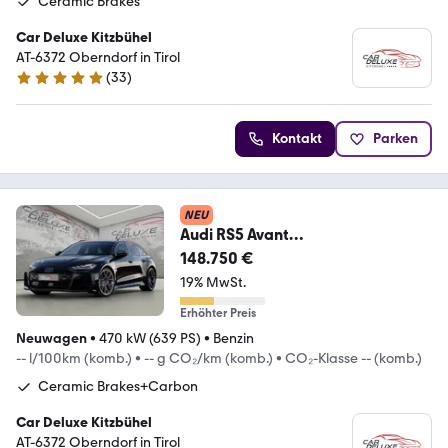
Ceramic Brakes
Car Deluxe Kitzbühel
AT-6372 Oberndorf in Tirol
(
33
)
4.8 Sterne
Kontakt
Parken
NEU
Audi RS5 Avant
Facelift/Carbon/CeramicBrake/S
148.750 €
tock
19% MwSt.
Erhöhter Preis
Neuwagen
•
470 kW (639 PS)
•
Benzin
-- l/100km (komb.)
•
-- g CO₂/km (komb.)
•
CO₂-Klasse -- (komb.)
Ceramic Brakes+Carbon
Car Deluxe Kitzbühel
AT-6372 Oberndorf in Tirol