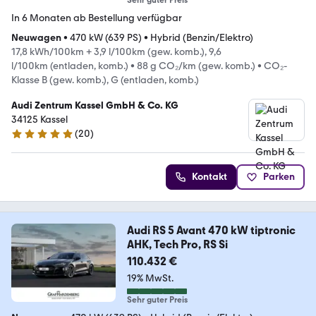
Sehr guter Preis
In 6 Monaten ab Bestellung verfügbar
Neuwagen
•
470 kW (639 PS)
•
Hybrid (Benzin/Elektro)
17,8 kWh/100km + 3,9 l/100km (gew. komb.), 9,6
l/100km (entladen, komb.)
•
88 g CO₂/km (gew. komb.)
•
CO₂-
Klasse B (gew. komb.), G (entladen, komb.)
Audi Zentrum Kassel GmbH & Co. KG
34125 Kassel
(
20
)
4.8 Sterne
Kontakt
Parken
Audi RS 5 Avant 470 kW tiptronic
AHK, Tech Pro, RS Si
110.432 €
19% MwSt.
Sehr guter Preis