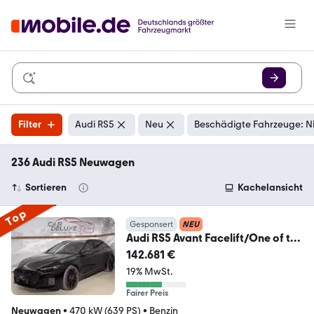
Filter
Audi RS5
Neu
Beschädigte Fahrzeuge: N
236 Audi RS5 Neuwagen
Sortieren
Kachelansicht
Top
Gesponsert
NEU
Audi RS5 Avant Facelift/One of the
First/CeramicBrake
142.681 €
19% MwSt.
Fairer Preis
Neuwagen
•
470 kW (639 PS)
•
Benzin