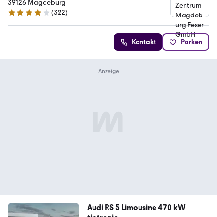
39126 Magdeburg
(
322
)
4.2 Sterne
Kontakt
Parken
Audi RS 5 Limousine 470 kW