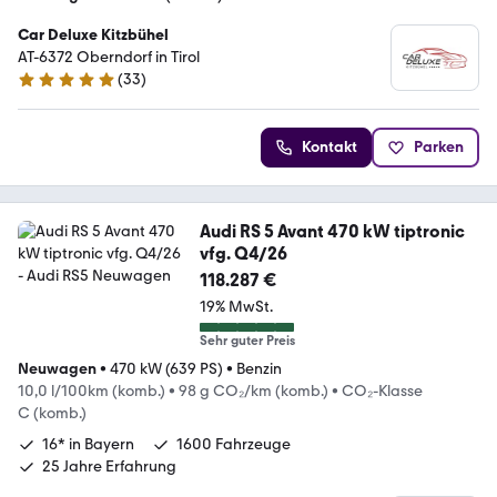
Car Deluxe Kitzbühel
AT-6372 Oberndorf in Tirol
(
33
)
4.8 Sterne
Kontakt
Parken
Audi RS 5 Avant 470 kW tiptronic
vfg. Q4/26
118.287 €
19% MwSt.
Sehr guter Preis
Neuwagen
•
470 kW (639 PS)
•
Benzin
10,0 l/100km (komb.)
•
98 g CO₂/km (komb.)
•
CO₂-Klasse
C (komb.)
16* in Bayern
1600 Fahrzeuge
25 Jahre Erfahrung