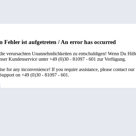
n Fehler ist aufgetreten / An error has occurred
 die verursachten Unannehmlichkeiten zu entschuldigen! Wenn Du Hilfe
unser Kundenservice unter +49 (0)30 - 81097 - 601 zur Verfügung.
se for any inconvenience! If you require assistance, please contact our
upport on +49 (0)30 - 81097 - 601.
e