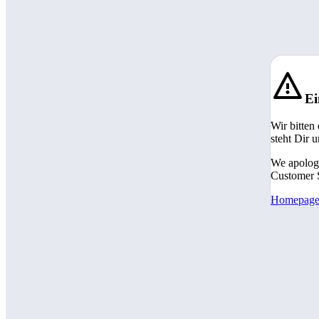
Ei
Wir bitten
steht Dir 
We apologi
Customer S
Homepag