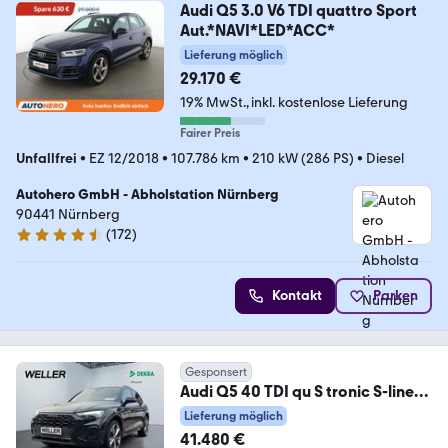
Audi Q5 3.0 V6 TDI quattro Sport
Aut.*NAVI*LED*ACC*
Lieferung möglich
29.170 €
19% MwSt.
inkl. kostenlose Lieferung
Fairer Preis
Unfallfrei
•
EZ 12/2018
•
107.786 km
•
210 kW (286 PS)
•
Diesel
Autohero GmbH - Abholstation Nürnberg
90441 Nürnberg
(
172
)
4.5 Sterne
Kontakt
Parken
Gesponsert
Audi Q5 40 TDI qu S tronic S-line
*21''*Pano*CAM*Opti
Lieferung möglich
41.480 €