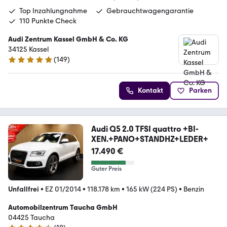
Top Inzahlungnahme
Gebrauchtwagengarantie
110 Punkte Check
Audi Zentrum Kassel GmbH & Co. KG
34125 Kassel
(
149
)
4.8 Sterne
Kontakt
Parken
Audi Q5 2.0 TFSI quattro +BI-
XEN.+PANO+STANDHZ+LEDER+
17.490 €
Guter Preis
Unfallfrei
•
EZ 01/2014
•
118.178 km
•
165 kW (224 PS)
•
Benzin
Automobilzentrum Taucha GmbH
04425 Taucha