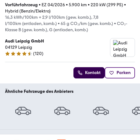
Vorführfahrzeug
•
EZ 04/2026
•
5.900 km
•
220 kW (299 PS)
•
Hybrid (Benzin/Elektro)
16,3 kWh/100km + 2,9 l/100km (gew. komb.), 7,8
l/100km (entladen, komb.)
•
65 g CO₂/km (gew. komb.)
•
CO₂-
Klasse B (gew. komb.), G (entladen, komb.)
Audi Leipzig GmbH
04129 Leipzig
(
120
)
4.4 Sterne
Kontakt
Parken
Ähnliche Fahrzeuge des Anbieters