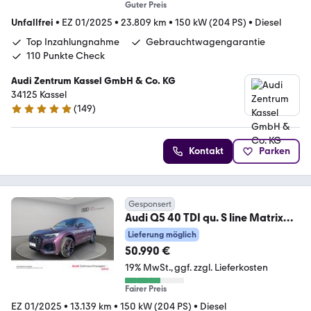
Guter Preis
Unfallfrei
•
EZ 01/2025
•
23.809 km
•
150 kW (204 PS)
•
Diesel
Top Inzahlungnahme
Gebrauchtwagengarantie
110 Punkte Check
Audi Zentrum Kassel GmbH & Co. KG
34125 Kassel
(
149
)
4.8 Sterne
Kontakt
Parken
Gesponsert
Audi Q5 40 TDI qu. S line Matrix
B&O Pano AHK Kamera
Lieferung möglich
50.990 €
19% MwSt.
ggf. zzgl. Lieferkosten
Fairer Preis
EZ 01/2025
•
13.139 km
•
150 kW (204 PS)
•
Diesel