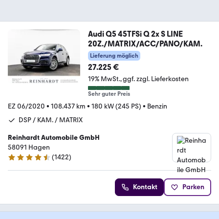
Audi Q5 45TFSi Q 2x S LINE
20Z./MATRIX/ACC/PANO/KAM.
Lieferung möglich
27.225 €
19% MwSt.
ggf. zzgl. Lieferkosten
Sehr guter Preis
EZ 06/2020
•
108.437 km
•
180 kW (245 PS)
•
Benzin
DSP / KAM. / MATRIX
Reinhardt Automobile GmbH
58091 Hagen
(
1422
)
4.7 Sterne
Kontakt
Parken