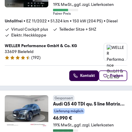
19% MwSt.
ggf. zzgl. Lieferkosten
Fairer Preis
Unfallfrei
•
EZ 11/2022
•
51.324 km
•
150 kW (204 PS)
•
Diesel
Virtual Cockpit plus
Teilleder Sitze + SHZ
Elektr. Heckklappe
WELLER Performance GmbH & Co. KG
33609 Bielefeld
(
192
)
4.4 Sterne
Kontakt
Parken
Gesponsert
Audi Q5 40 TDI qu. S line Matrix
Pano HuD AHK 360°
Lieferung möglich
46.990 €
19% MwSt.
ggf. zzgl. Lieferkosten