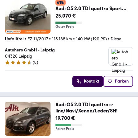
NEU
Audi Q5 2.0 TDI quattro Sport
Aut.*NAVI*LED*TEMPO*CAM
25.070 €
Guter Preis
Unfallfrei
•
EZ 11/2017
•
113.188 km
•
140 kW (190 PS)
•
Diesel
Autohero GmbH - Leipzig
04328 Leipzig
(
8
)
4.3 Sterne
Kontakt
Parken
Audi Q5 2.0 TDI quattro s-
line/Navi/Xenon/Leder/SH!
19.700 €
Fairer Preis