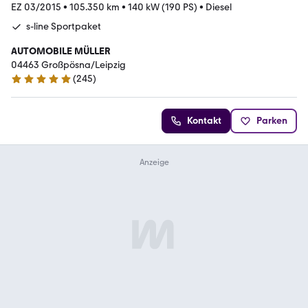
EZ 03/2015
•
105.350 km
•
140 kW (190 PS)
•
Diesel
s-line Sportpaket
AUTOMOBILE MÜLLER
04463 Großpösna/Leipzig
(
245
)
5 Sterne
Kontakt
Parken