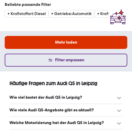
Beliebte passende Filter
+
Kraftstoffart
:
Diesel
+
Getriebe
:
Automatik
+
Kraftstoffart
:
Ben
Mehr laden
Filter anpassen
Häufige Fragen zum Audi Q5 in Leipzig
Wie viel kostet der Audi Q5 in Leipzig?
Ein guter Preis für einen Audi Q5 in Leipzig liegt zwischen
Wie viele Audi Q5-Angebote gibt es aktuell?
35.455 € und 58.214 €. Leasingangebote starten ab 375
€ monatlich. (Stand: 6.8.2026)
Es gibt insgesamt 147 Audi Q5 bei mobile.de, davon 137
Welche Motorisierung hat der Audi Q5 in Leipzig?
Gebraucht- und 10 Neuwagen. (Stand: 6.8.2026)