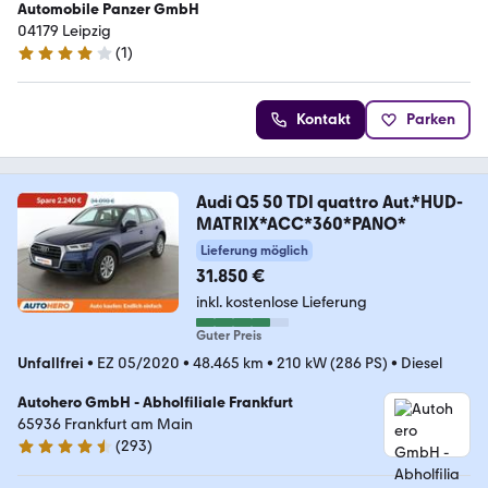
Automobile Panzer GmbH
04179 Leipzig
(
1
)
4 Sterne
Kontakt
Parken
Audi Q5 50 TDI quattro Aut.*HUD-
MATRIX*ACC*360*PANO*
Lieferung möglich
31.850 €
inkl. kostenlose Lieferung
Guter Preis
Unfallfrei
•
EZ 05/2020
•
48.465 km
•
210 kW (286 PS)
•
Diesel
Autohero GmbH - Abholfiliale Frankfurt
65936 Frankfurt am Main
(
293
)
4.6 Sterne