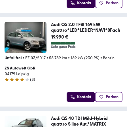
Kontakt
Parken
Audi Q5 2.0 TFSI 169 kW
quattro*LED*LEDER*NAVI*8Fach
19.990 €
Sehr guter Preis
Unfallfrei
•
EZ 03/2017
•
58.789 km
•
169 kW (230 PS)
•
Benzin
ZS Autowelt GbR
04179 Leipzig
(
8
)
3.9 Sterne
Kontakt
Parken
Audi Q5 40 TDI Mild-Hybrid
quattro S line Aut.*MATRIX