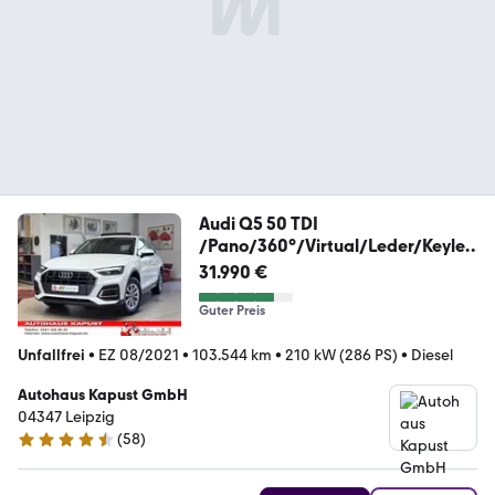
Audi Q5 50 TDI
/Pano/360°/Virtual/Leder/Keyles
s/Ahk
31.990 €
Guter Preis
Unfallfrei
•
EZ 08/2021
•
103.544 km
•
210 kW (286 PS)
•
Diesel
Autohaus Kapust GmbH
04347 Leipzig
(
58
)
4.4 Sterne