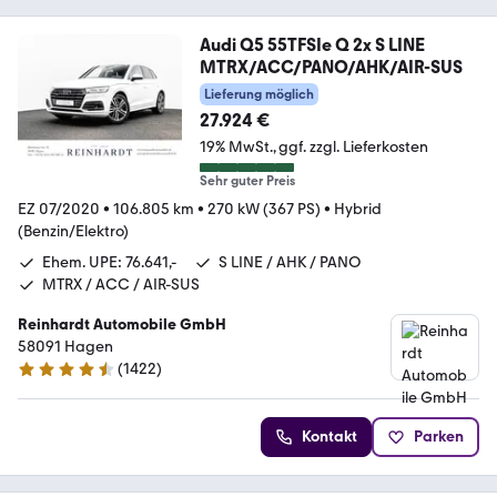
Audi Q5 55TFSIe Q 2x S LINE
MTRX/ACC/PANO/AHK/AIR-SUS
Lieferung möglich
27.924 €
19% MwSt.
ggf. zzgl. Lieferkosten
Sehr guter Preis
EZ 07/2020
•
106.805 km
•
270 kW (367 PS)
•
Hybrid
(Benzin/Elektro)
Ehem. UPE: 76.641,-
S LINE / AHK / PANO
MTRX / ACC / AIR-SUS
Reinhardt Automobile GmbH
58091 Hagen
(
1422
)
4.7 Sterne
Kontakt
Parken