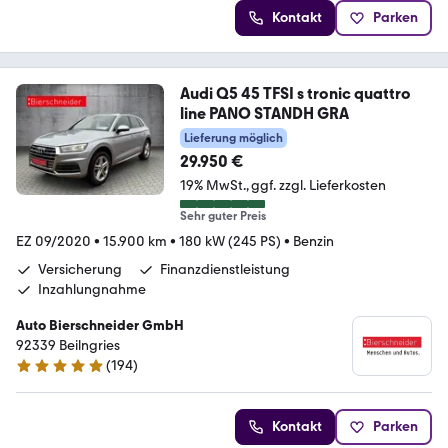
Kontakt
Parken
Audi Q5 45 TFSI s tronic quattro
line PANO STANDH GRA
Lieferung möglich
29.950 €
19% MwSt.
ggf. zzgl. Lieferkosten
Sehr guter Preis
EZ 09/2020
•
15.900 km
•
180 kW (245 PS)
•
Benzin
Versicherung
Finanzdienstleistung
Inzahlungnahme
Auto Bierschneider GmbH
92339 Beilngries
(
194
)
4.9 Sterne
Kontakt
Parken