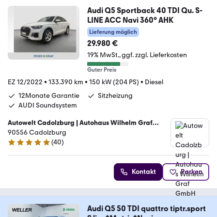
Audi Q5 Sportback 40 TDI Qu. S-
LINE ACC Navi 360° AHK
Lieferung möglich
29.980 €
19% MwSt.
ggf. zzgl. Lieferkosten
Guter Preis
EZ 12/2022
•
133.390 km
•
150 kW (204 PS)
•
Diesel
12Monate Garantie
Sitzheizung
AUDI Soundsystem
Autowelt Cadolzburg | Autohaus Wilhelm Graf
GmbH
90556 Cadolzburg
(
40
)
4.9 Sterne
Kontakt
Parken
Audi Q5 50 TDI quattro tiptr.sport