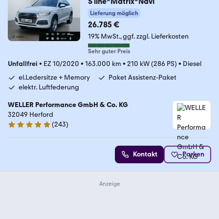
S line*Matrix*Navi
Lieferung möglich
26.785 €
19% MwSt.
ggf. zzgl. Lieferkosten
Sehr guter Preis
Unfallfrei
•
EZ 10/2020
•
163.000 km
•
210 kW (286 PS)
•
Diesel
el.Ledersitze + Memory
Paket Assistenz-Paket
elektr. Luftfederung
WELLER Performance GmbH & Co. KG
32049 Herford
(
243
)
4.8 Sterne
Kontakt
Parken