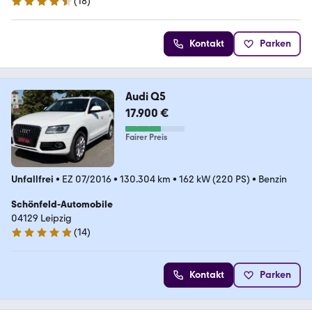
(
18
)
4.4 Sterne
Kontakt
Parken
Audi Q5
17.900 €
Fairer Preis
Unfallfrei
•
EZ 07/2016
•
130.304 km
•
162 kW (220 PS)
•
Benzin
Schönfeld-Automobile
04129 Leipzig
(
14
)
5 Sterne
Kontakt
Parken