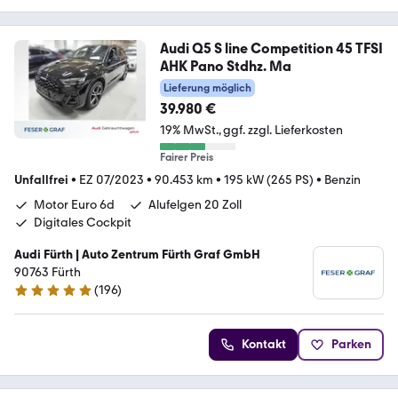
Audi Q5 S line Competition 45 TFSI
AHK Pano Stdhz. Ma
Lieferung möglich
39.980 €
19% MwSt.
ggf. zzgl. Lieferkosten
Fairer Preis
Unfallfrei
•
EZ 07/2023
•
90.453 km
•
195 kW (265 PS)
•
Benzin
Motor Euro 6d
Alufelgen 20 Zoll
Digitales Cockpit
Audi Fürth | Auto Zentrum Fürth Graf GmbH
90763 Fürth
(
196
)
4.8 Sterne
Kontakt
Parken