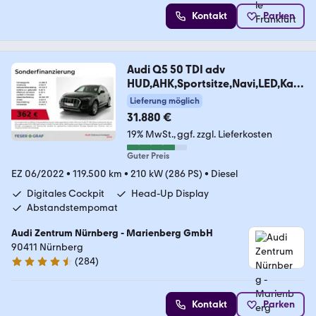
Kontakt
Parken
Audi Q5 50 TDI adv
HUD,AHK,Sportsitze,Navi,LED,Kam
era
Lieferung möglich
31.880 €
19% MwSt.
ggf. zzgl. Lieferkosten
Guter Preis
EZ 06/2022
•
119.500 km
•
210 kW (286 PS)
•
Diesel
Digitales Cockpit
Head-Up Display
Abstandstempomat
Audi Zentrum Nürnberg - Marienberg GmbH
90411 Nürnberg
(
284
)
4.6 Sterne
Kontakt
Parken