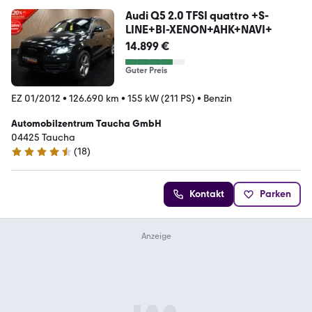
Audi Q5 2.0 TFSI quattro +S-
LINE+BI-XENON+AHK+NAVI+
14.899 €
Guter Preis
EZ 01/2012
•
126.690 km
•
155 kW (211 PS)
•
Benzin
Automobilzentrum Taucha GmbH
04425 Taucha
(
18
)
4.4 Sterne
Kontakt
Parken