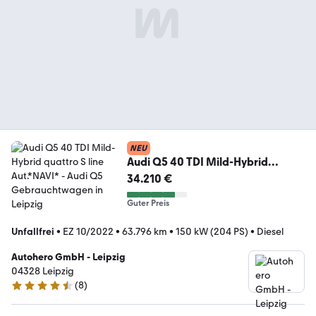
NEU
Audi Q5 40 TDI Mild-Hybrid
quattro S line Aut.*NAVI*
34.210 €
Guter Preis
Unfallfrei
•
EZ 10/2022
•
63.796 km
•
150 kW (204 PS)
•
Diesel
Autohero GmbH - Leipzig
04328 Leipzig
(
8
)
4.3 Sterne