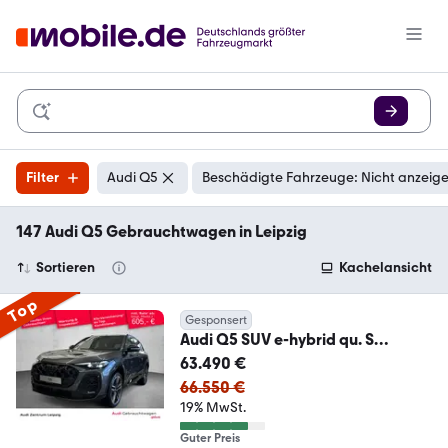
Filter
Audi Q5
Beschädigte Fahrzeuge: Nicht anzeig
147 Audi Q5 Gebrauchtwagen in Leipzig
Sortieren
Kachelansicht
Top
Gesponsert
Audi Q5 SUV e-hybrid qu. S
line*LED*Carbon*Techplus**
63.490 €
66.550 €
19% MwSt.
Guter Preis