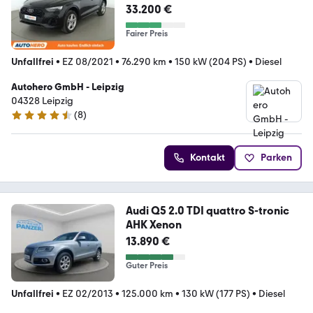
33.200 €
Fairer Preis
Unfallfrei
•
EZ 08/2021
•
76.290 km
•
150 kW (204 PS)
•
Diesel
Autohero GmbH - Leipzig
04328 Leipzig
(
8
)
4.3 Sterne
Kontakt
Parken
Audi Q5 2.0 TDI quattro S-tronic
AHK Xenon
13.890 €
Guter Preis
Unfallfrei
•
EZ 02/2013
•
125.000 km
•
130 kW (177 PS)
•
Diesel