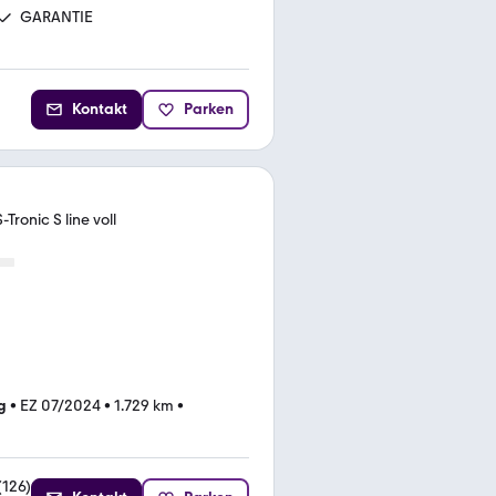
GARANTIE
Kontakt
Parken
Tronic S line voll
g
•
EZ 07/2024
•
1.729 km
•
(
126
)