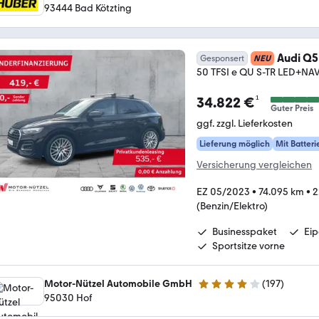
3.9 Sterne
93444 Bad Kötzting
Audi Q5
Gesponsert
NEU
50 TFSI e QU S-TR LED+N
¹
34.822 €
Guter Preis
ggf. zzgl. Lieferkosten
Lieferung möglich
Mit Batteri
Versicherung vergleichen
EZ 05/2023
•
74.095 km
•
2
(Benzin/Elektro)
Businesspaket
Eip
Sportsitze vorne
Motor-Nützel Automobile GmbH
(
197
)
3.9 Sterne
95030 Hof