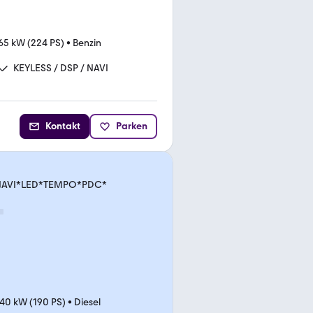
65 kW (224 PS)
•
Benzin
KEYLESS / DSP / NAVI
Kontakt
Parken
t.*NAVI*LED*TEMPO*PDC*
40 kW (190 PS)
•
Diesel