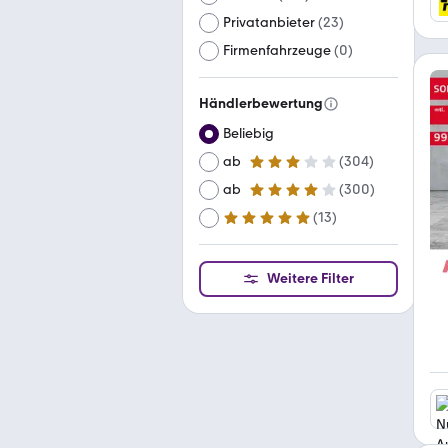
Privatanbieter
(
23
)
Firmenfahrzeuge
(
0
)
Händlerbewertung
Beliebig
ab
(
304
)
3 Sterne
ab
(
300
)
4 Sterne
(
13
)
ab
5 Sterne
Weitere Filter