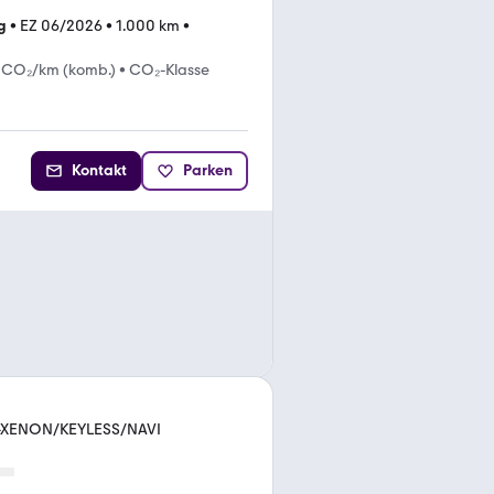
g
•
EZ 06/2026
•
1.000 km
•
 CO₂/km (komb.)
•
CO₂-Klasse
Kontakt
Parken
Bi-XENON/KEYLESS/NAVI