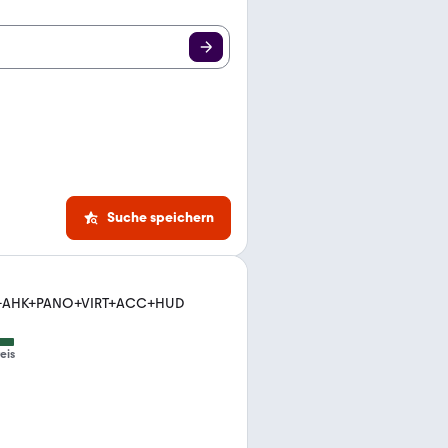
Suche speichern
AB+AHK+PANO+VIRT+ACC+HUD
eis