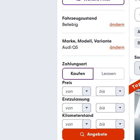
Fahrzeugzustand
Beliebig
ändern
A
Marke, Modell, Variante
B
Audi Q5
ändern
So
Zahlungsart
Kaufen
Leasen
Preis
To
Erstzulassung
Kilometerstand
Angebote