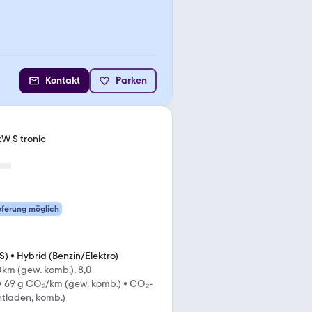
Kontakt
Parken
W S tronic
eferung möglich
S)
•
Hybrid (Benzin/Elektro)
km (gew. komb.), 8,0
•
69 g CO₂/km (gew. komb.)
•
CO₂-
ntladen, komb.)