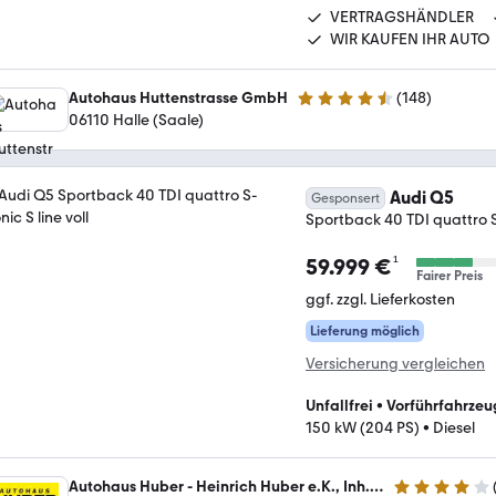
VERTRAGSHÄNDLER
WIR KAUFEN IHR AUTO
Autohaus Huttenstrasse GmbH
(
148
)
4.7 Sterne
06110 Halle (Saale)
Audi Q5
Gesponsert
Sportback 40 TDI quattro S-
¹
59.999 €
Fairer Preis
ggf. zzgl. Lieferkosten
Lieferung möglich
Versicherung vergleichen
Unfallfrei
•
Vorführfahrzeu
150 kW (204 PS)
•
Diesel
Autohaus Huber - Heinrich Huber e.K., Inh. Andreas Huber