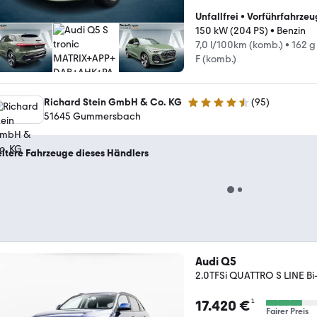
Unfallfrei
•
Vorführfahrzeu
150 kW (204 PS)
•
Benzin
7,0 l/100km (komb.)
•
162 g
F (komb.)
Richard Stein GmbH & Co. KG
(
95
)
4.3 Sterne
51645 Gummersbach
itere Fahrzeuge dieses Händlers
Audi Q5
2.0TFSi QUATTRO S LINE 
¹
17.420 €
Fairer Preis