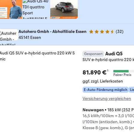
Autohero Gmbh - Abholfiliale Essen
(
32
)
4.7 Sterne
45141 Essen
Audi Q5
Gesponsert
SUV e-hybrid quattro 220 k
¹
81.890 €
Fairer Preis
ggf. zzgl. Lieferkosten
E-Auto-Förderung möglich
Li
Versicherung vergleichen
Neuwagen
•
185 kW (252 P
16,5 kWh/100km + 3,0 l/100
l/100km (entladen, komb.)
Klasse B (gew. komb.), G (e