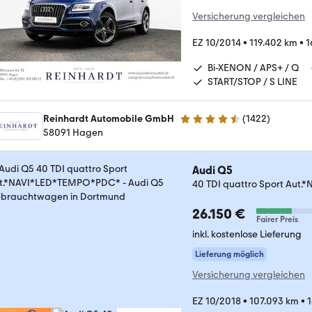
Versicherung vergleichen
EZ 10/2014
•
119.402 km
•
1
Bi-XENON / APS+ / Q
START/STOP / S LINE
Reinhardt Automobile GmbH
(
1422
)
4.7 Sterne
58091 Hagen
Audi Q5
40 TDI quattro Sport Au
26.150 €
Fairer Preis
inkl. kostenlose Lieferung
Lieferung möglich
Versicherung vergleichen
EZ 10/2018
•
107.093 km
•
1