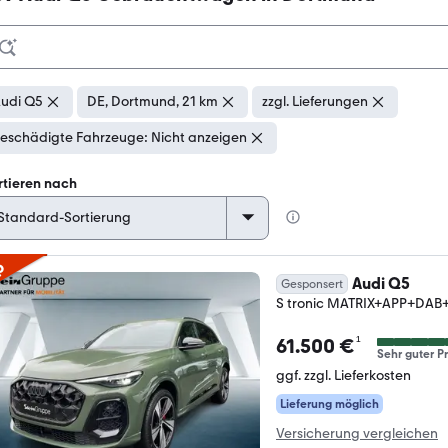
udi Q5
DE, Dortmund, 21 km
zzgl. Lieferungen
eschädigte Fahrzeuge: Nicht anzeigen
rtieren nach
p
Audi Q5
Gesponsert
S tronic MATRIX+APP+D
¹
61.500 €
Sehr guter Pr
ggf. zzgl. Lieferkosten
Lieferung möglich
Versicherung vergleichen