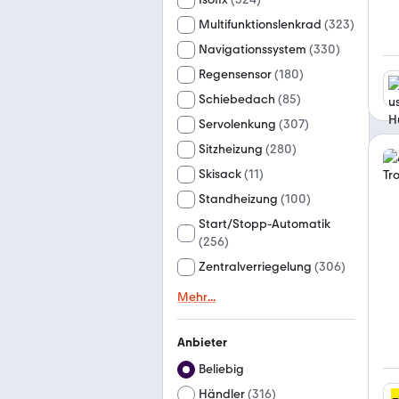
Multifunktionslenkrad
(
323
)
Navigationssystem
(
330
)
Regensensor
(
180
)
Schiebedach
(
85
)
Servolenkung
(
307
)
Sitzheizung
(
280
)
Skisack
(
11
)
Standheizung
(
100
)
Start/Stopp-Automatik
(
256
)
Zentralverriegelung
(
306
)
Mehr
...
Anbieter
Beliebig
Händler
(
316
)