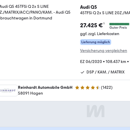
Audi Q5
45TFSi Q 2x S LINE 20Z.
¹
27.425 €
Guter Preis
ggf. zzgl. Lieferkosten
Lieferung möglich
Versicherung vergleichen
EZ 06/2020
•
108.437 km
•
DSP / KAM. / MATRIX
Reinhardt Automobile GmbH
(
1422
)
4.7 Sterne
58091 Hagen