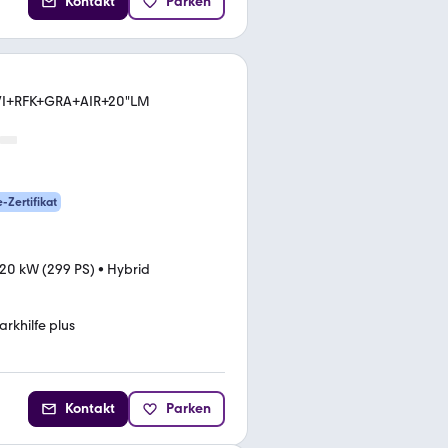
Kontakt
Parken
AVI+RFK+GRA+AIR+20"LM
e-Zertifikat
20 kW (299 PS)
•
Hybrid
arkhilfe plus
Kontakt
Parken