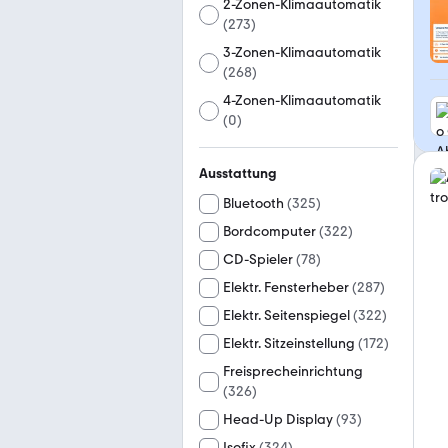
2-Zonen-Klimaautomatik
(
273
)
3-Zonen-Klimaautomatik
(
268
)
4-Zonen-Klimaautomatik
(
0
)
Ausstattung
Bluetooth
(
325
)
Bordcomputer
(
322
)
CD-Spieler
(
78
)
Elektr. Fensterheber
(
287
)
Elektr. Seitenspiegel
(
322
)
Elektr. Sitzeinstellung
(
172
)
Freisprecheinrichtung
(
326
)
Head-Up Display
(
93
)
Isofix
(
324
)