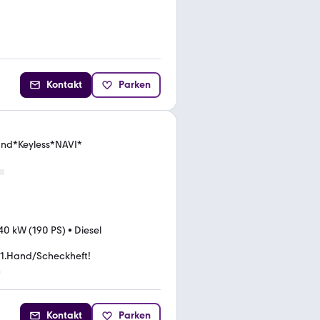
Kontakt
Parken
Hand*Keyless*NAVI*
40 kW (190 PS)
•
Diesel
1.Hand/Scheckheft!
h
Kontakt
Parken