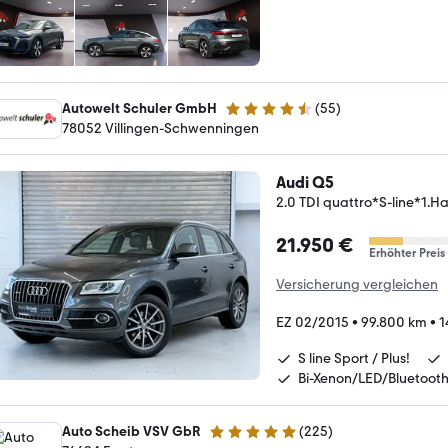
Autowelt Schuler GmbH
(
55
)
4.3 Sterne
78052 Villingen-Schwenningen
Audi Q5
2.0 TDI quattro*S-line*1.
21.950 €
Erhöhter Preis
Versicherung vergleichen
EZ 02/2015
•
99.800 km
•
1
S line Sport / Plus!
Bi-Xenon/LED/Bluetoot
Auto Scheib VSV GbR
(
225
)
5 Sterne