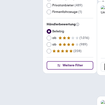
Privatanbieter
(
489
)
Firmenfahrzeuge
(
1
)
Händlerbewertung
Beliebig
ab
(
1.016
)
3 Sterne
ab
(
989
)
4 Sterne
(
208
)
ab
5 Sterne
Weitere Filter