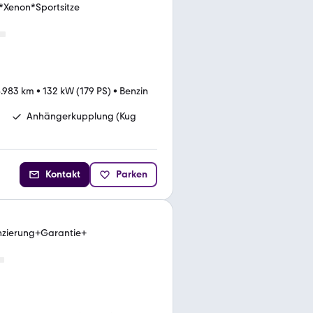
*Xenon*Sportsitze
.983 km
•
132 kW (179 PS)
•
Benzin
Anhängerkupplung (Kug
Kontakt
Parken
anzierung+Garantie+