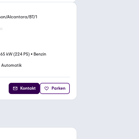
enon/Alcantara/BT/1
165 kW (224 PS)
•
Benzin
Automatik
Kontakt
Parken