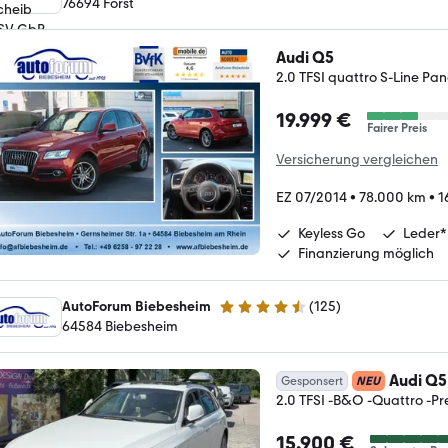
76694 Forst
Audi Q5
2.0 TFSI quattro S-Line 
19.999 €
Fairer Preis
Versicherung vergleichen
EZ 07/2014
•
78.000 km
•
1
Keyless Go
Leder
Finanzierung möglich
AutoForum Biebesheim
(
125
)
4.4 Sterne
64584 Biebesheim
Audi Q5
Gesponsert
NEU
2.0 TFSI -B&O -Quattro -P
15.900 €