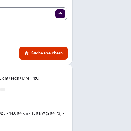
Suche speichern
o Licht+Tech+MMI PRO
025
•
14.004 km
•
150 kW (204 PS)
•