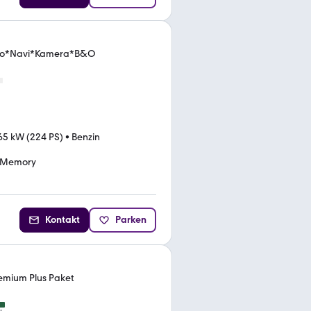
Pano*Navi*Kamera*B&O
65 kW (224 PS)
•
Benzin
*Memory
Kontakt
Parken
remium Plus Paket