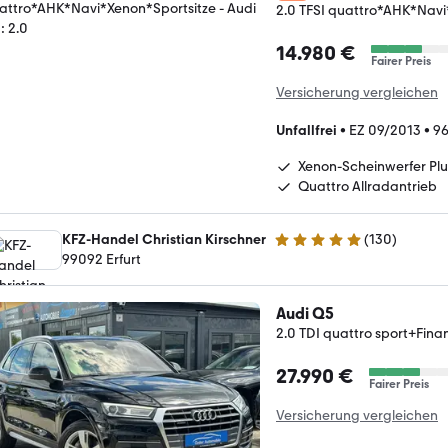
2.0 TFSI quattro*AHK*Navi
14.980 €
Fairer Preis
Versicherung vergleichen
Unfallfrei
•
EZ 09/2013
•
96
Xenon-Scheinwerfer Plu
Quattro Allradantrieb
KFZ-Handel Christian Kirschner
(
130
)
5 Sterne
99092 Erfurt
Audi Q5
2.0 TDI quattro sport+Fin
27.990 €
Fairer Preis
Versicherung vergleichen