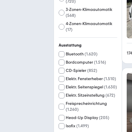
(
720
)
3-Zonen-Klimaautomatik
(
568
)
4-Zonen-Klimaautomatik
(
17
)
Ausstattung
17
Bluetooth
(
1.620
)
Bordcomputer
(
1.516
)
CD-Spieler
(
852
)
Elektr. Fensterheber
(
1.510
)
Elektr. Seitenspiegel
(
1.630
)
Elektr. Sitzeinstellung
(
672
)
Freisprecheinrichtung
(
1.260
)
Head-Up Display
(
205
)
Isofix
(
1.499
)