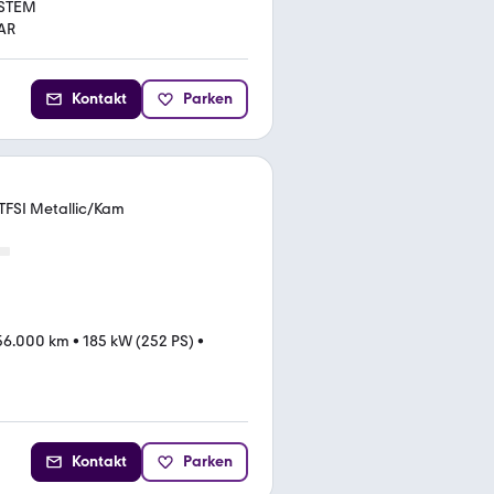
STEM
AR
Kontakt
Parken
 TFSI Metallic/Kam
56.000 km
•
185 kW (252 PS)
•
Kontakt
Parken