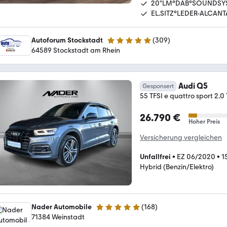
20"LM°DAB°SOUNDSY
EL.SITZ°LEDER-ALCANT
Autoforum Stockstadt
(
309
)
4.8 Sterne
64589 Stockstadt am Rhein
Audi Q5
Gesponsert
55 TFSI e quattro sport 2.0
26.790 €
Hoher Preis
Versicherung vergleichen
Unfallfrei
•
EZ 06/2020
•
1
Hybrid (Benzin/Elektro)
Nader Automobile
(
168
)
5 Sterne
71384 Weinstadt