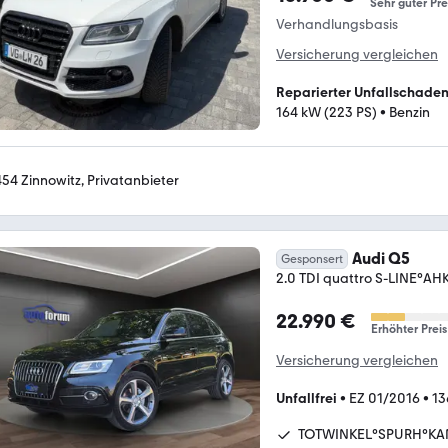
Sehr guter Pre
Verhandlungsbasis
Versicherung vergleichen
Reparierter Unfallschade
164 kW (223 PS)
•
Benzin
454 Zinnowitz, Privatanbieter
Audi Q5
Gesponsert
2.0 TDI quattro S-LINE
22.990 €
Erhöhter Preis
Versicherung vergleichen
Unfallfrei
•
EZ 01/2016
•
13
TOTWINKEL°SPURH°K