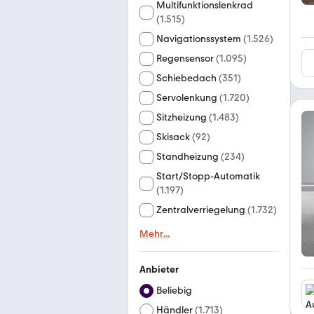
Multifunktionslenkrad
(
1.515
)
Navigationssystem
(
1.526
)
Regensensor
(
1.095
)
Schiebedach
(
351
)
Servolenkung
(
1.720
)
Sitzheizung
(
1.483
)
Skisack
(
92
)
Standheizung
(
234
)
Start/Stopp-Automatik
(
1.197
)
Zentralverriegelung
(
1.732
)
Mehr
...
Anbieter
Beliebig
Händler
(
1.713
)