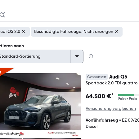
udi Q5 2.0
Beschädigte Fahrzeuge: Nicht anzeigen
rtieren nach
p
Audi Q5
Gesponsert
Sportback 2.0 TDI quattr
¹
64.500 €
Fairer Preis
Versicherung vergleichen
Vorführfahrzeug
•
EZ 09/2
Diesel