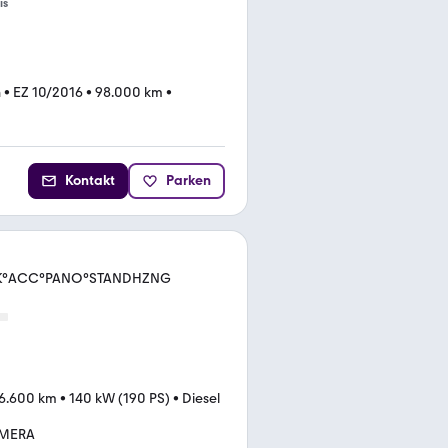
is
n
•
EZ 10/2016
•
98.000 km
•
Kontakt
Parken
°AHK°ACC°PANO°STANDHZNG
6.600 km
•
140 kW (190 PS)
•
Diesel
AMERA