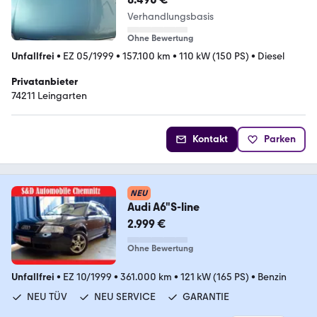
Verhandlungsbasis
Ohne Bewertung
Unfallfrei
•
EZ 05/1999
•
157.100 km
•
110 kW (150 PS)
•
Diesel
Privatanbieter
74211 Leingarten
Kontakt
Parken
NEU
Audi A6"S-line
2.999 €
Ohne Bewertung
Unfallfrei
•
EZ 10/1999
•
361.000 km
•
121 kW (165 PS)
•
Benzin
NEU TÜV
NEU SERVICE
GARANTIE