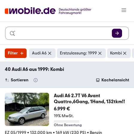
Filter
Audi A6
Erstzulassung: 1999
Kombi
40 Audi A6 aus 1999: Kombi
Sortieren
Kachelansicht
Audi A6 2.7T V6 Avant
Quattro,6Gang, 1Hand, 132tkm!!
6.999 €
19% MwSt.
Ohne Bewertung
EZ 05/1999
•
132.000 km
•
169 kW (230 PS)
•
Benzin