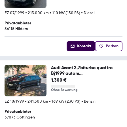
EZ 07/1999
•
213.000 km
•
110 kW (150 PS)
•
Diesel
Privatanbieter
36115 Hilders
Kontakt
Parken
Audi Avant 2,7biturbo quattro
Bj1999 autom...
1.300 €
Ohne Bewertung
EZ 10/1999
•
241.500 km
•
169 kW (230 PS)
•
Benzin
Privatanbieter
37073 Göttingen