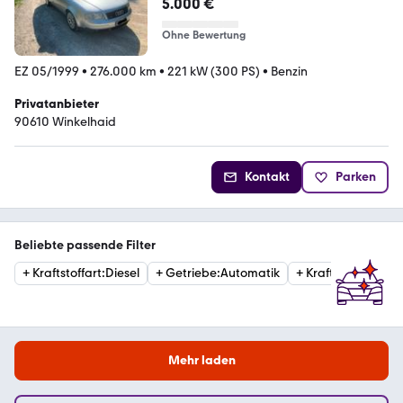
5.000 €
Ohne Bewertung
EZ 05/1999
•
276.000 km
•
221 kW (300 PS)
•
Benzin
Privatanbieter
90610 Winkelhaid
Kontakt
Parken
Beliebte passende Filter
+
Kraftstoffart
:
Diesel
+
Getriebe
:
Automatik
+
Kraftstoffart
:
Ben
Mehr laden