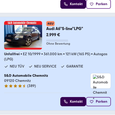
Kontakt
Parken
NEU
Audi A6"S-line"LPG"
2.999 €
Ohne Bewertung
Unfallfrei
•
EZ 10/1999
•
361.000 km
•
121 kW (165 PS)
•
Autogas
(LPG)
NEU TÜV
NEU SERVICE
GARANTIE
S&D Automobile Chemnitz
09120 Chemnitz
(
389
)
4.7 Sterne
Kontakt
Parken