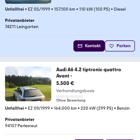
Unfallfrei
•
EZ 05/1999
•
157.100 km
•
110 kW (150 PS)
•
Diesel
Privatanbieter
74211 Leingarten
Kontakt
Parken
Audi A6 4.2 tiptronic quattro
Avant -
5.500 €
Verhandlungsbasis
Ohne Bewertung
Unfallfrei
•
EZ 09/1999
•
164.000 km
•
220 kW (299 PS)
•
Benzin
Privatanbieter
94157 Perlesreut