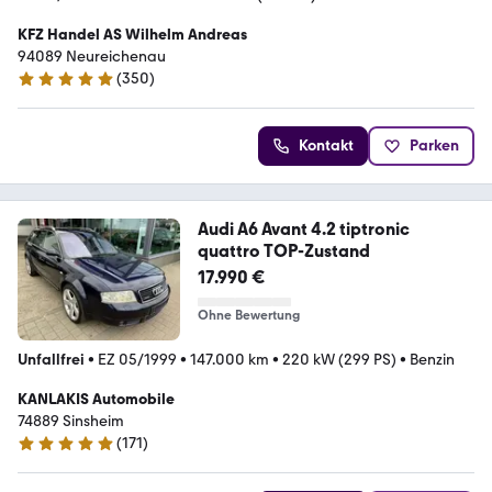
KFZ Handel AS Wilhelm Andreas
94089 Neureichenau
(
350
)
5 Sterne
Kontakt
Parken
Audi A6 Avant 4.2 tiptronic
quattro TOP-Zustand
17.990 €
Ohne Bewertung
Unfallfrei
•
EZ 05/1999
•
147.000 km
•
220 kW (299 PS)
•
Benzin
KANLAKIS Automobile
74889 Sinsheim
(
171
)
4.9 Sterne