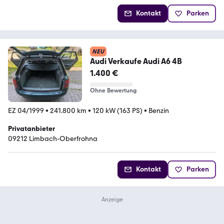
Kontakt
Parken
NEU
Audi Verkaufe Audi A6 4B
1.400 €
Ohne Bewertung
EZ 04/1999
•
241.800 km
•
120 kW (163 PS)
•
Benzin
Privatanbieter
09212 Limbach-Oberfrohna
Kontakt
Parken