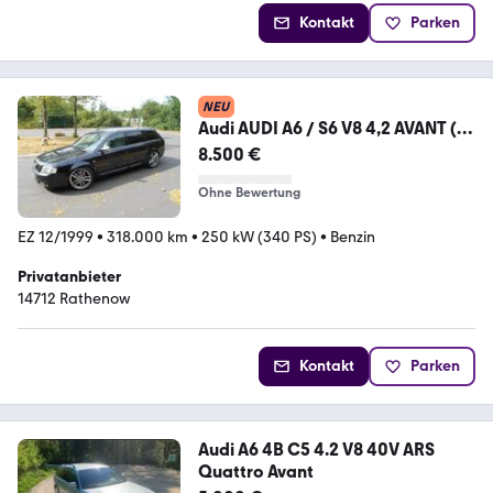
Kontakt
Parken
NEU
Audi AUDI A6 / S6 V8 4,2 AVANT (2
Schlüssel)
8.500 €
Ohne Bewertung
EZ 12/1999
•
318.000 km
•
250 kW (340 PS)
•
Benzin
Privatanbieter
14712 Rathenow
Kontakt
Parken
Audi A6 4B C5 4.2 V8 40V ARS
Quattro Avant