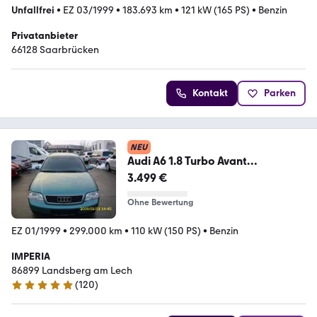
Unfallfrei
•
EZ 03/1999
•
183.693 km
•
121 kW (165 PS)
•
Benzin
Privatanbieter
66128 Saarbrücken
Kontakt
Parken
NEU
Audi A6 1.8 Turbo Avant
Klimaautomatik
3.499 €
Ohne Bewertung
EZ 01/1999
•
299.000 km
•
110 kW (150 PS)
•
Benzin
IMPERIA
86899 Landsberg am Lech
(
120
)
4.8 Sterne