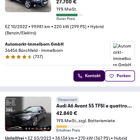
27.700 €
19% MwSt.
Guter Preis
EZ 10/2022
•
99.981 km
•
220 kW (299 PS)
•
Hybrid
(Benzin/Elektro)
Automarkt-Immelborn GmbH
36456 Barchfeld - Immelborn
(
737
)
4.4 Sterne
Kontakt
Parken
Gesponsert
Audi A6 Avant 55 TFSI e quattro
sport AHK*NAVI*MATRIX
42.840 €
19% MwSt.
zzgl. Batteriemiete
Erhöhter Preis
Unfallfrei
•
EZ 03/2023
•
38.134 km
•
270 kW (367 PS)
•
Hybrid