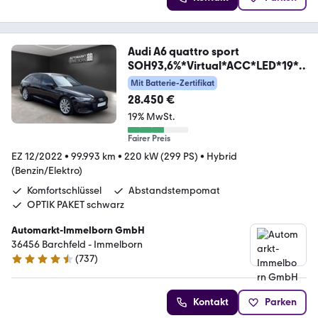
Audi A6 quattro sport
SOH93,6%*Virtual*ACC*LED*19*N
av
Mit Batterie-Zertifikat
28.450 €
19% MwSt.
Fairer Preis
EZ 12/2022
•
99.993 km
•
220 kW (299 PS)
•
Hybrid
(Benzin/Elektro)
Komfortschlüssel
Abstandstempomat
OPTIK PAKET schwarz
Automarkt-Immelborn GmbH
36456 Barchfeld - Immelborn
(
737
)
4.4 Sterne
Kontakt
Parken