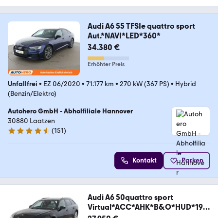
Audi A6 55 TFSIe quattro sport
Aut.*NAVI*LED*360*
34.380 €
Erhöhter Preis
Unfallfrei
•
EZ 06/2020
•
71.177 km
•
270 kW (367 PS)
•
Hybrid
(Benzin/Elektro)
Autohero GmbH - Abholfiliale Hannover
30880 Laatzen
(
151
)
4.7 Sterne
Kontakt
Parken
Audi A6 50quattro sport
Virtual*ACC*AHK*B&O*HUD*19*
DA