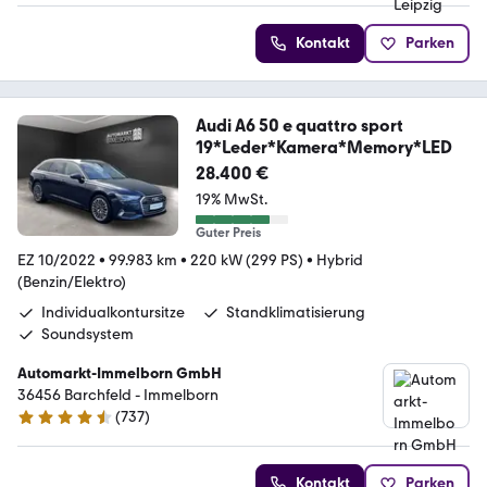
Kontakt
Parken
Audi A6 50 e quattro sport
19*Leder*Kamera*Memory*LED
28.400 €
19% MwSt.
Guter Preis
EZ 10/2022
•
99.983 km
•
220 kW (299 PS)
•
Hybrid
(Benzin/Elektro)
Individualkontursitze
Standklimatisierung
Soundsystem
Automarkt-Immelborn GmbH
36456 Barchfeld - Immelborn
(
737
)
4.4 Sterne
Kontakt
Parken