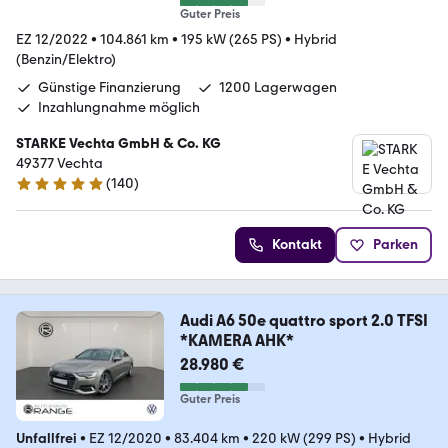
Guter Preis
EZ 12/2022
•
104.861 km
•
195 kW (265 PS)
•
Hybrid
(Benzin/Elektro)
Günstige Finanzierung
1200 Lagerwagen
Inzahlungnahme möglich
STARKE Vechta GmbH & Co. KG
49377 Vechta
(
140
)
4.8 Sterne
Kontakt
Parken
Audi A6 50e quattro sport 2.0 TFSI
*KAMERA AHK*
28.980 €
Guter Preis
Unfallfrei
•
EZ 12/2020
•
83.404 km
•
220 kW (299 PS)
•
Hybrid