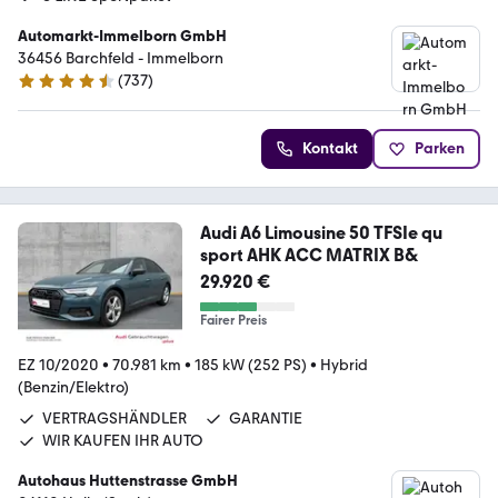
Automarkt-Immelborn GmbH
36456 Barchfeld - Immelborn
(
737
)
4.4 Sterne
Kontakt
Parken
Audi A6 Limousine 50 TFSIe qu
sport AHK ACC MATRIX B&
29.920 €
Fairer Preis
EZ 10/2020
•
70.981 km
•
185 kW (252 PS)
•
Hybrid
(Benzin/Elektro)
VERTRAGSHÄNDLER
GARANTIE
WIR KAUFEN IHR AUTO
Autohaus Huttenstrasse GmbH