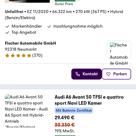
Guter Preis
Unfallfrei
•
EZ 11/2020
•
66.322 km
•
270 kW (367 PS)
•
Hybrid
(Benzin/Elektro)
Markenhändler
Inzahlungnahme möglich
Top Angebot
Fischer Automobile GmbH
92318 Neumarkt
(
370
)
4.8 Sterne
Kontakt
Parken
Audi A6 Avant 50 TFSI e quattro
sport Navi LED Kamer
Mit Batterie-Zertifikat
29.490 €
30.330 €
19% MwSt.