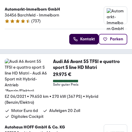
Automarkt-Immelborn GmbH
36456 Barchfeld - Immelborn
(
737
)
4.4 Sterne
Kontakt
Parken
Audi A6 Avant 55 TFSI e quattro
sport S line HD Matri
29.975 €
Sehr guter Preis
EZ 06/2021
•
79.650 km
•
270 kW (367 PS)
•
Hybrid
(Benzin/Elektro)
Motor Euro 6d
Alufelgen 20 Zoll
Digitales Cockpit
Autohaus HOFF GmbH & Co. KG