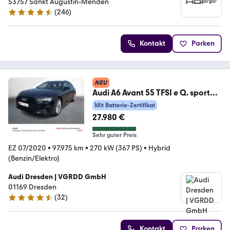
53757 Sankt Augustin-Menden
(
246
)
4.7 Sterne
Kontakt
Parken
NEU
Audi A6 Avant 55 TFSI e Q. sport
HUD Kamera LED Navi
Mit Batterie-Zertifikat
27.980 €
Sehr guter Preis
EZ 07/2020
•
97.975 km
•
270 kW (367 PS)
•
Hybrid
(Benzin/Elektro)
Audi Dresden | VGRDD GmbH
01169 Dresden
(
32
)
4.6 Sterne
Kontakt
Parken