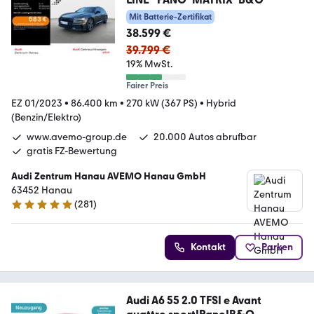
Mit Batterie-Zertifikat
38.599 €
39.799 €
19% MwSt.
Fairer Preis
EZ 01/2023
•
86.400 km
•
270 kW (367 PS)
•
Hybrid
(Benzin/Elektro)
www.avemo-group.de
20.000 Autos abrufbar
gratis FZ-Bewertung
Audi Zentrum Hanau AVEMO Hanau GmbH
63452 Hanau
(
281
)
4.9 Sterne
Kontakt
Parken
Audi A6 55 2.0 TFSI e Avant