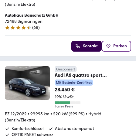
(Benzin/Elektro)
Autohaus Bauschatz GmbH
72488 Sigmaringen
(
68
)
4.5 Sterne
Kontakt
Parken
Gesponsert
Audi A6 quattro sport
SOH93,6%*Virtual*ACC*LED*19*N
Mit Batterie-Zertifikat
av
28.450 €
19% MwSt.
Fairer Preis
EZ 12/2022
•
99.993 km
•
220 kW (299 PS)
•
Hybrid
(Benzin/Elektro)
Komfortschlüssel
Abstandstempomat
OPTIK PAKET schwarz