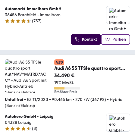
Automarkt-Immelborn GmbH
36456 Barchfeld - Immelborn
(
737
)
4.4 Sterne
Kontakt
Parken
NEU
Audi A6 55 TFSIe quattro sport
Aut.*NAV*MATRIX*ACC*
34.490 €
19% MwSt.
Erhöhter Preis
Unfallfrei
•
EZ 11/2020
•
90.465 km
•
270 kW (367 PS)
•
Hybrid
(Benzin/Elektro)
Autohero GmbH - Leipzig
04328 Leipzig
(
8
)
4.3 Sterne