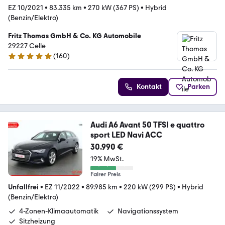
EZ 10/2021
•
83.335 km
•
270 kW (367 PS)
•
Hybrid
(Benzin/Elektro)
Fritz Thomas GmbH & Co. KG Automobile
29227 Celle
(
160
)
4.8 Sterne
Kontakt
Parken
Audi A6 Avant 50 TFSI e quattro
sport LED Navi ACC
30.990 €
19% MwSt.
Fairer Preis
Unfallfrei
•
EZ 11/2022
•
89.985 km
•
220 kW (299 PS)
•
Hybrid
(Benzin/Elektro)
4-Zonen-Klimaautomatik
Navigationssystem
Sitzheizung