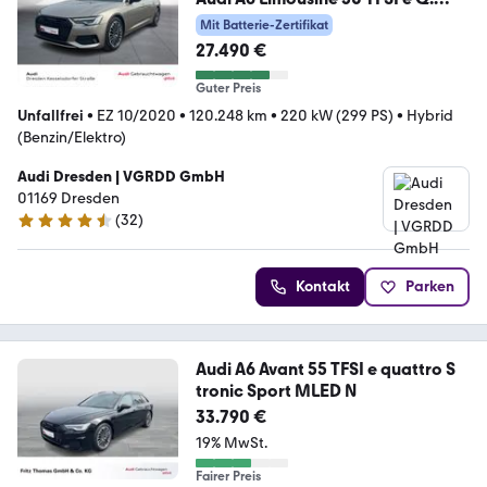
advanced sport AHZV Ka
Mit Batterie-Zertifikat
27.490 €
Guter Preis
Unfallfrei
•
EZ 10/2020
•
120.248 km
•
220 kW (299 PS)
•
Hybrid
(Benzin/Elektro)
Audi Dresden | VGRDD GmbH
01169 Dresden
(
32
)
4.6 Sterne
Kontakt
Parken
Audi A6 Avant 55 TFSI e quattro S
tronic Sport MLED N
33.790 €
19% MwSt.
Fairer Preis