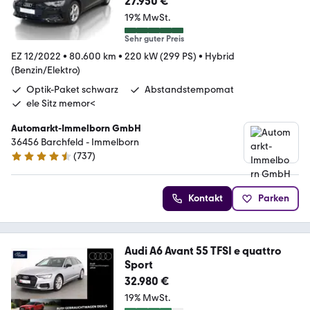
27.950 €
19% MwSt.
Sehr guter Preis
EZ 12/2022
•
80.600 km
•
220 kW (299 PS)
•
Hybrid
(Benzin/Elektro)
Optik-Paket schwarz
Abstandstempomat
ele Sitz memor<
Automarkt-Immelborn GmbH
36456 Barchfeld - Immelborn
(
737
)
4.4 Sterne
Kontakt
Parken
Audi A6 Avant 55 TFSI e quattro
Sport
32.980 €
19% MwSt.