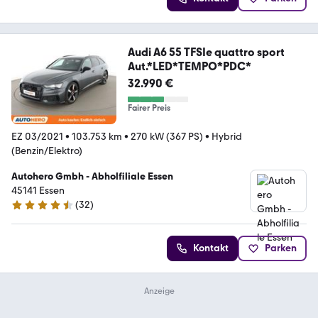
Audi A6 55 TFSIe quattro sport
Aut.*LED*TEMPO*PDC*
32.990 €
Fairer Preis
EZ 03/2021
•
103.753 km
•
270 kW (367 PS)
•
Hybrid
(Benzin/Elektro)
Autohero Gmbh - Abholfiliale Essen
45141 Essen
(
32
)
4.7 Sterne
Kontakt
Parken