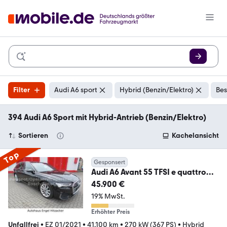
Filter
Audi A6 sport
Hybrid (Benzin/Elektro)
Bes
394 Audi A6 Sport mit Hybrid-Antrieb (Benzin/Elektro)
Sortieren
Kachelansicht
Top
Gesponsert
Audi A6 Avant 55 TFSI e quattro
sport
45.900 €
19% MwSt.
Erhöhter Preis
Unfallfrei
•
EZ 01/2021
•
41.100 km
•
270 kW (367 PS)
•
Hybrid