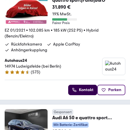
quattro sport|Pano|B&O
31.890 €
19% MwSt.
Fairer Preis
EZ 01/2021
•
102.085 km
•
185 kW (252 PS)
•
Hybrid
(Benzin/Elektro)
Rückfahrkamera
Apple CarPlay
Anhängerkupplung
Autohaus24
14974 Ludwigsfelde (bei Berlin)
(
573
)
4.3 Sterne
Kontakt
Parken
Gesponsert
Audi A6 50 e quattro sport
Virtual*ACC*LED*NaviTouch
Mit Batterie-Zertifikat