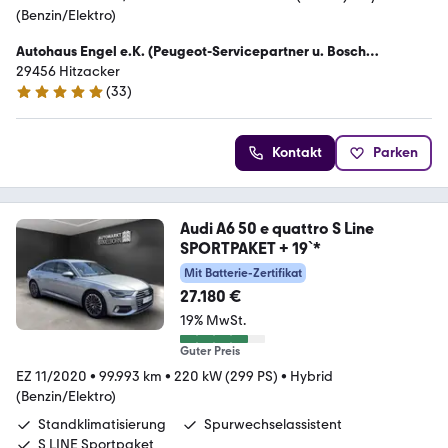
(Benzin/Elektro)
Autohaus Engel e.K. (Peugeot-Servicepartner u. Bosch
AutoCrew)
29456 Hitzacker
(
33
)
5 Sterne
Kontakt
Parken
Audi A6 50 e quattro S Line
SPORTPAKET + 19`*
Mit Batterie-Zertifikat
27.180 €
19% MwSt.
Guter Preis
EZ 11/2020
•
99.993 km
•
220 kW (299 PS)
•
Hybrid
(Benzin/Elektro)
Standklimatisierung
Spurwechselassistent
S LINE Sportpaket