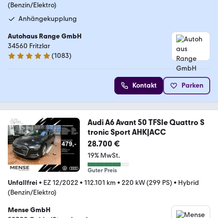
(Benzin/Elektro)
Anhängekupplung
Autohaus Range GmbH
34560 Fritzlar
(
1083
)
4.9 Sterne
Kontakt
Parken
Audi A6 Avant 50 TFSIe Quattro S
tronic Sport AHK|ACC
28.700 €
19% MwSt.
Guter Preis
Unfallfrei
•
EZ 12/2022
•
112.101 km
•
220 kW (299 PS)
•
Hybrid
(Benzin/Elektro)
Mense GmbH