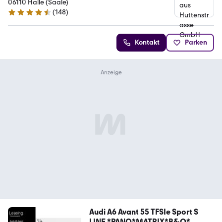
06110 Halle (Saale)
(
148
)
4.7 Sterne
Kontakt
Parken
Audi A6 Avant 55 TFSIe Sport S
LINE *PANO*MATRIX*B&O*