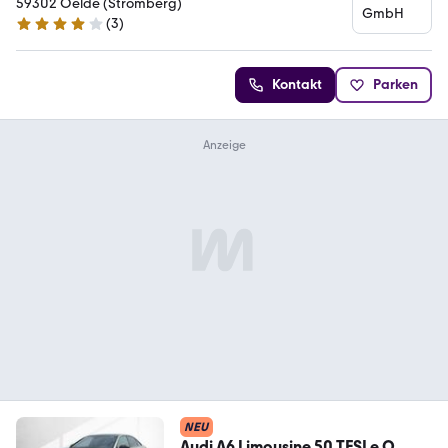
59302 Oelde (Stromberg)
(
3
)
4.1 Sterne
Kontakt
Parken
NEU
Audi A6 Limousine 50 TFSI e Q.