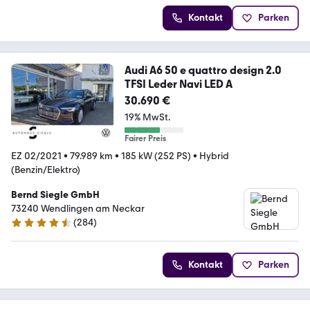
Kontakt
Parken
Audi A6 50 e quattro design 2.0
TFSI Leder Navi LED A
30.690 €
19% MwSt.
Fairer Preis
EZ 02/2021
•
79.989 km
•
185 kW (252 PS)
•
Hybrid
(Benzin/Elektro)
Bernd Siegle GmbH
73240 Wendlingen am Neckar
(
284
)
4.3 Sterne
Kontakt
Parken