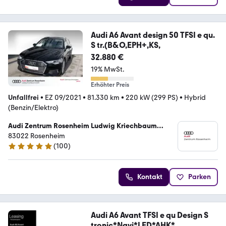
Audi A6 Avant design 50 TFSI e qu.
S tr.(B&O,EPH+,KS,
32.880 €
19% MwSt.
Erhöhter Preis
Unfallfrei
•
EZ 09/2021
•
81.330 km
•
220 kW (299 PS)
•
Hybrid
(Benzin/Elektro)
Audi Zentrum Rosenheim Ludwig Kriechbaum
GmbH
83022 Rosenheim
(
100
)
4.9 Sterne
Kontakt
Parken
Audi A6 Avant TFSI e qu Design S
tronic*Navi*LED*AHK*