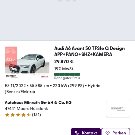
Audi A6 Avant 50 TFSIe Q Design
APP+PANO+SHZ+KAMERA
29.870 €
19% MwSt.
Sehr guter Preis
EZ 11/2022
•
55.585 km
•
220 kW (299 PS)
•
Hybrid
(Benzin/Elektro)
Autohaus Minrath GmbH & Co. KG
47441 Moers-Hülsdonk
(
131
)
4.4 Sterne
Kontakt
Parken