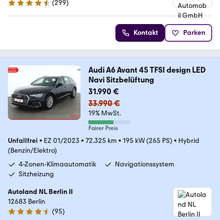
(
299
)
4.5 Sterne
Kontakt
Parken
Audi A6 Avant 45 TFSI design LED
Navi Sitzbelüftung
31.990 €
33.990 €
19% MwSt.
Fairer Preis
Unfallfrei
•
EZ 01/2023
•
72.325 km
•
195 kW (265 PS)
•
Hybrid
(Benzin/Elektro)
4-Zonen-Klimaautomatik
Navigationssystem
Sitzheizung
Autoland NL Berlin II
12683 Berlin
(
95
)
4.7 Sterne