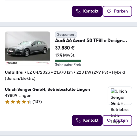
Kontakt
Parken
Gesponsert
Audi A6 Avant 50 TFSI e Design
quattro S tronic B&O
37.880 €
19% MwSt.
Sehr guter Preis
Unfallfrei
•
EZ 04/2023
•
21.970 km
•
220 kW (299 PS)
•
Hybrid
(Benzin/Elektro)
Ulrich Senger GmbH, Betriebsstätte Lingen
49809 Lingen
(
137
)
4.7 Sterne
Kontakt
Parken