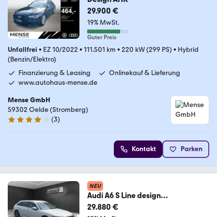
29.900 €
19% MwSt.
Guter Preis
Unfallfrei
•
EZ 10/2022
•
111.501 km
•
220 kW (299 PS)
•
Hybrid
(Benzin/Elektro)
Finanzierung & Leasing
Onlinekauf & Lieferung
www.autohaus-mense.de
Mense GmbH
59302 Oelde (Stromberg)
(
3
)
4.1 Sterne
Kontakt
Parken
NEU
Audi A6 S Line design
Matrix*Kamera*Alcantara*Virtual
29.880 €