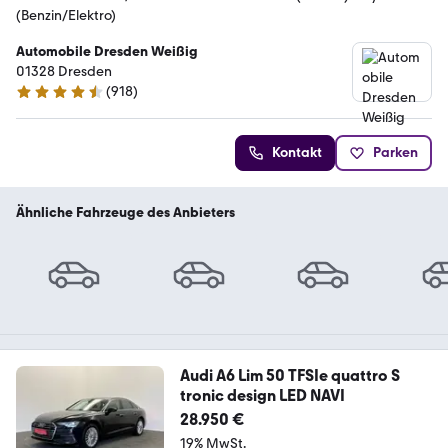
(Benzin/Elektro)
Automobile Dresden Weißig
01328 Dresden
(
918
)
4.4 Sterne
Kontakt
Parken
Ähnliche Fahrzeuge des Anbieters
Audi A6 Lim 50 TFSIe quattro S
tronic design LED NAVI
28.950 €
19% MwSt.