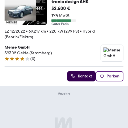
tronic design AHK
32.600 €
19% MwSt.
Guter Preis
EZ 12/2022
•
69.217 km
•
220 kW (299 PS)
•
Hybrid
(Benzin/Elektro)
Mense GmbH
59302 Oelde (Stromberg)
(
3
)
4.1 Sterne
Kontakt
Parken