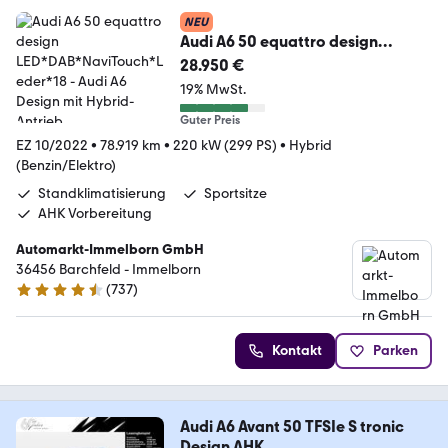
NEU
Audi A6 50 equattro design
LED*DAB*NaviTouch*Leder*18
28.950 €
19% MwSt.
Guter Preis
EZ 10/2022
•
78.919 km
•
220 kW (299 PS)
•
Hybrid
(Benzin/Elektro)
Standklimatisierung
Sportsitze
AHK Vorbereitung
Automarkt-Immelborn GmbH
36456 Barchfeld - Immelborn
(
737
)
4.4 Sterne
Kontakt
Parken
Audi A6 Avant 50 TFSIe S tronic
Design AHK