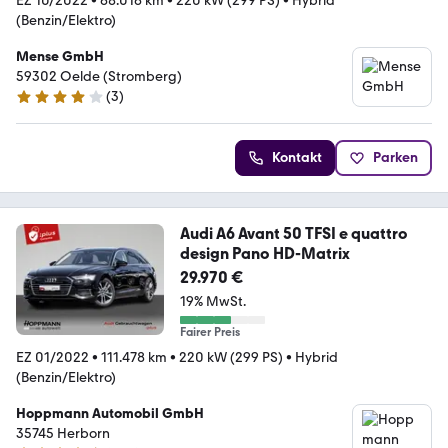
EZ 10/2022
•
68.016 km
•
220 kW (299 PS)
•
Hybrid
(Benzin/Elektro)
Mense GmbH
59302 Oelde (Stromberg)
(
3
)
4.1 Sterne
Kontakt
Parken
Audi A6 Avant 50 TFSI e quattro
design Pano HD-Matrix
29.970 €
19% MwSt.
Fairer Preis
EZ 01/2022
•
111.478 km
•
220 kW (299 PS)
•
Hybrid
(Benzin/Elektro)
Hoppmann Automobil GmbH
35745 Herborn