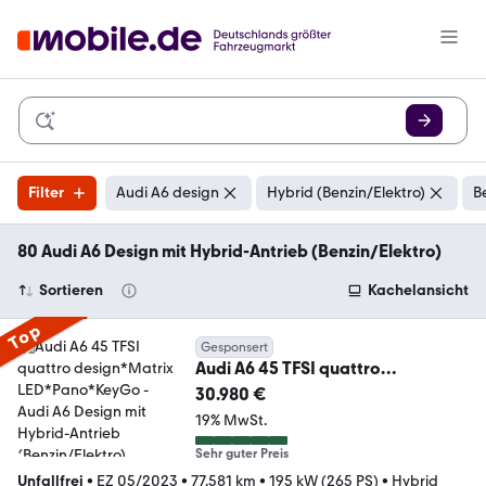
Filter
Audi A6 design
Hybrid (Benzin/Elektro)
B
80 Audi A6 Design mit Hybrid-Antrieb (Benzin/Elektro)
Sortieren
Kachelansicht
Top
Gesponsert
Audi A6 45 TFSI quattro
design*Matrix LED*Pano*KeyGo
30.980 €
19% MwSt.
Sehr guter Preis
Unfallfrei
•
EZ 05/2023
•
77.581 km
•
195 kW (265 PS)
•
Hybrid