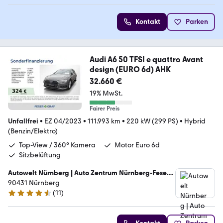
Kontakt
Parken
Audi A6 50 TFSI e quattro Avant
design (EURO 6d) AHK
32.660 €
19% MwSt.
Fairer Preis
Unfallfrei
•
EZ 04/2023
•
111.993 km
•
220 kW (299 PS)
•
Hybrid
(Benzin/Elektro)
Top-View / 360° Kamera
Motor Euro 6d
Sitzbelüftung
Autowelt Nürnberg | Auto Zentrum Nürnberg-Feser
GmbH
90431 Nürnberg
(
11
)
4.7 Sterne