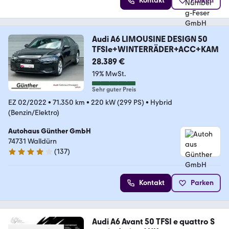
Kontakt
Parken
Audi A6 LIMOUSINE DESIGN 50
TFSIe+WINTERRÄDER+ACC+KAM
28.389 €
19% MwSt.
Sehr guter Preis
EZ 02/2022
•
71.350 km
•
220 kW (299 PS)
•
Hybrid
(Benzin/Elektro)
Autohaus Günther GmbH
74731 Walldürn
(
137
)
4.1 Sterne
Kontakt
Parken
Audi A6 Avant 50 TFSI e quattro S