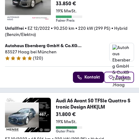
33.850 €
19% MwSt.
Fairer Preis
Unfallfrei
•
EZ 12/2022
•
90.250 km
•
220 kW (299 PS)
•
Hybrid
(Benzin/Elektro)
Autohaus Ebersberg GmbH & Co.KG
Zweigndl.Haag
83527 Haag bei München
(
120
)
5 Sterne
Kontakt
Parken
Audi A6 Avant 50 TFSIe Quattro S
tronic Design AHK|LM
31.800 €
19% MwSt.
Guter Preis