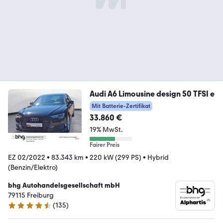
Audi A6 Limousine design 50 TFSI e
Mit Batterie-Zertifikat
33.860 €
19% MwSt.
Fairer Preis
EZ 02/2022
•
83.343 km
•
220 kW (299 PS)
•
Hybrid
(Benzin/Elektro)
bhg Autohandelsgesellschaft mbH
79115 Freiburg
(
135
)
4.6 Sterne