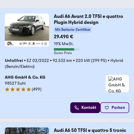
Audi A6 Avant 2.0 TFSI e quattro
Plugin Hybrid design
Mit Batterie-Zertifikat
29.490 €
19% MwSt.
Guter Preis
Unfallfrei
•
EZ 02/2022
•
92.532 km
•
220 kW (299 PS)
•
Hybrid
(Benzin/Elektro)
AHG GmbH & Co. KG
98527 Suhl
(
499
)
5 Sterne
Kontakt
Parken
Audi A6 50 TFSI e quattro S tronic