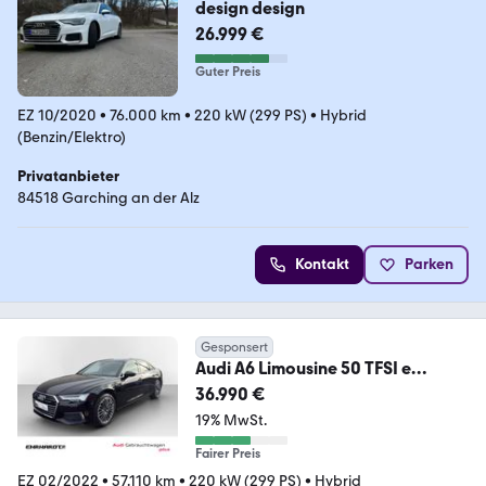
design design
26.999 €
Guter Preis
EZ 10/2020
•
76.000 km
•
220 kW (299 PS)
•
Hybrid
(Benzin/Elektro)
Privatanbieter
84518 Garching an der Alz
Kontakt
Parken
Gesponsert
Audi A6 Limousine 50 TFSI e
quattro S tronic design H
36.990 €
19% MwSt.
Fairer Preis
EZ 02/2022
•
57.110 km
•
220 kW (299 PS)
•
Hybrid