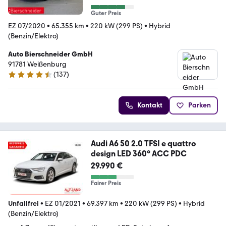
Guter Preis
EZ 07/2020
•
65.355 km
•
220 kW (299 PS)
•
Hybrid
(Benzin/Elektro)
Auto Bierschneider GmbH
91781 Weißenburg
(
137
)
4.7 Sterne
Kontakt
Parken
Audi A6 50 2.0 TFSI e quattro
design LED 360° ACC PDC
29.990 €
Fairer Preis
Unfallfrei
•
EZ 01/2021
•
69.397 km
•
220 kW (299 PS)
•
Hybrid
(Benzin/Elektro)