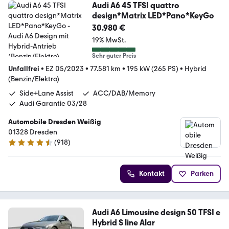
Audi A6 45 TFSI quattro
design*Matrix LED*Pano*KeyGo
30.980 €
19% MwSt.
Sehr guter Preis
Unfallfrei
•
EZ 05/2023
•
77.581 km
•
195 kW (265 PS)
•
Hybrid
(Benzin/Elektro)
Side+Lane Assist
ACC/DAB/Memory
Audi Garantie 03/28
Automobile Dresden Weißig
01328 Dresden
(
918
)
4.4 Sterne
Kontakt
Parken
Audi A6 Limousine design 50 TFSI e
Hybrid S line Alar