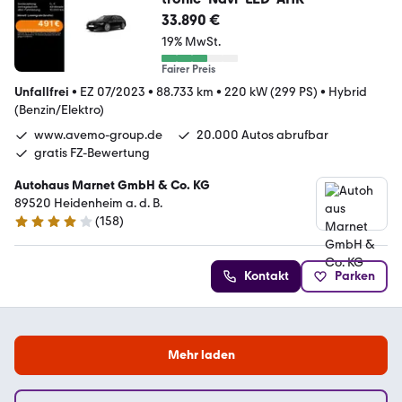
33.890 €
19% MwSt.
Fairer Preis
Unfallfrei
•
EZ 07/2023
•
88.733 km
•
220 kW (299 PS)
•
Hybrid
(Benzin/Elektro)
www.avemo-group.de
20.000 Autos abrufbar
gratis FZ-Bewertung
Autohaus Marnet GmbH & Co. KG
89520 Heidenheim a. d. B.
(
158
)
4.1 Sterne
Kontakt
Parken
Mehr laden