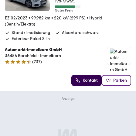
19% MwSt.
Guter Preis
EZ 02/2023
•
99.982 km
•
220 kW (299 PS)
•
Hybrid
(Benzin/Elektro)
Standklimatisierung
Alcantara schwarz
Exterieur-Paket S lin
Automarkt-Immelborn GmbH
36456 Barchfeld - Immelborn
(
737
)
4.4 Sterne
Kontakt
Parken