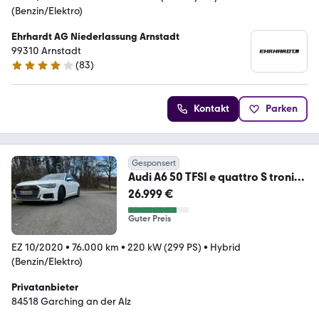
(Benzin/Elektro)
Ehrhardt AG Niederlassung Arnstadt
99310 Arnstadt
(
83
)
4.1 Sterne
Kontakt
Parken
Gesponsert
Audi A6 50 TFSI e quattro S tronic
design design
26.999 €
Guter Preis
EZ 10/2020
•
76.000 km
•
220 kW (299 PS)
•
Hybrid
(Benzin/Elektro)
Privatanbieter
84518 Garching an der Alz