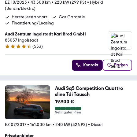
EZ 10/2023
•
43.508 km
•
220 kW (299 PS)
•
Hybrid
(Benzin/Elektro)
Herstellerstandort
Car Garantie
Finanzierung/Leasing
Audi Zentrum Ingolstadt Karl Brod GmbH
85057 Ingolstadt
(
553
)
4.7 Sterne
Kontakt
Parken
Audi Sq5 Competition Quattro
sline Tdi Tausch
19.900 €
Sehr guter Preis
EZ 07/2017
•
161.000 km
•
240 kW (326 PS)
•
Diesel
Privatanbieter