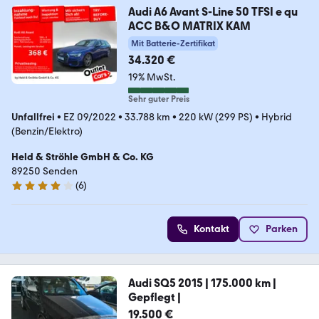
Audi A6 Avant S-Line 50 TFSI e qu
ACC B&O MATRIX KAM
Mit Batterie-Zertifikat
34.320 €
19% MwSt.
Sehr guter Preis
Unfallfrei
•
EZ 09/2022
•
33.788 km
•
220 kW (299 PS)
•
Hybrid
(Benzin/Elektro)
Held & Ströhle GmbH & Co. KG
89250 Senden
(
6
)
4.1 Sterne
Kontakt
Parken
Audi SQ5 2015 | 175.000 km |
Gepflegt |
19.500 €