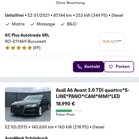
Ohne Bewertung
Unfallfrei
•
EZ 01/2021
•
87.144 km
•
253 kW (344 PS)
•
Diesel
Matrix
Massage
B&O
SC Plus Autotrade SRL
RO-011469 Bucuresti
(
69
)
5 Sterne
Kontakt
Parken
Audi A6 Avant 3.0 TDI quattro*S-
LINE*PANO*CAM*MMI*LED
18.990 €
Fairer Preis
EZ 05/2015
•
143.600 km
•
160 kW (218 PS)
•
Diesel
AutoWerk Schönbuch