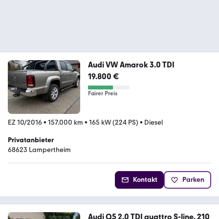
Audi VW Amarok 3.0 TDI
19.800 €
Fairer Preis
EZ 10/2016
•
157.000 km
•
165 kW (224 PS)
•
Diesel
Privatanbieter
68623 Lampertheim
Kontakt
Parken
Audi Q5 2.0 TDI quattro S-line. 210