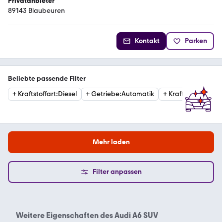
Privatanbieter
89143 Blaubeuren
Kontakt
Parken
Beliebte passende Filter
+
Kraftstoffart
:
Diesel
+
Getriebe
:
Automatik
+
Kraftstoffart
:
Ben
Mehr laden
Filter anpassen
Weitere Eigenschaften des
Audi A6 SUV