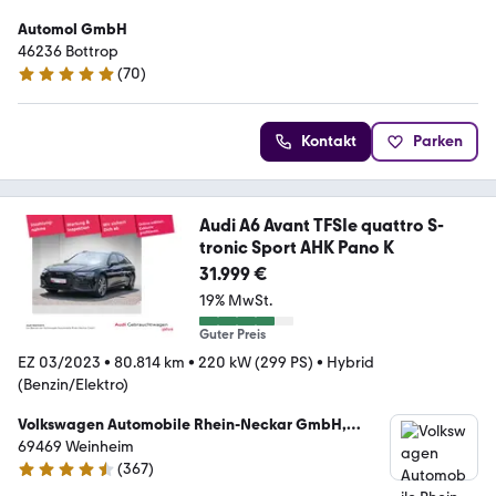
Automol GmbH
46236 Bottrop
(
70
)
4.9 Sterne
Kontakt
Parken
Audi A6 Avant TFSIe quattro S-
tronic Sport AHK Pano K
31.999 €
19% MwSt.
Guter Preis
EZ 03/2023
•
80.814 km
•
220 kW (299 PS)
•
Hybrid
(Benzin/Elektro)
Volkswagen Automobile Rhein-Neckar GmbH,
Gebrauchtwagenteam
69469 Weinheim
(
367
)
4.5 Sterne