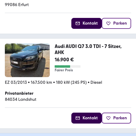
99086 Erfurt
Kontakt
Parken
Audi AUDI Q7 3.0 TDI - 7 Sitzer,
AHK
16.900 €
Fairer Preis
EZ 03/2013
•
167.500 km
•
180 kW (245 PS)
•
Diesel
Privatanbieter
84034 Landshut
Kontakt
Parken