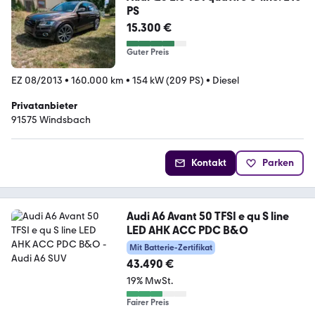
PS
15.300 €
Guter Preis
EZ 08/2013
•
160.000 km
•
154 kW (209 PS)
•
Diesel
Privatanbieter
91575 Windsbach
Kontakt
Parken
Audi A6 Avant 50 TFSI e qu S line
LED AHK ACC PDC B&O
Mit Batterie-Zertifikat
43.490 €
19% MwSt.
Fairer Preis