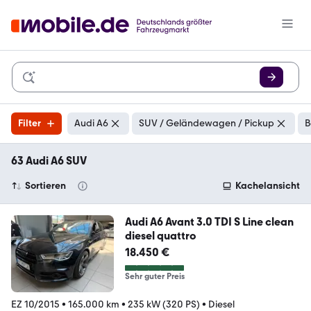
Filter
Audi A6
SUV / Geländewagen / Pickup
B
63 Audi A6 SUV
Sortieren
Kachelansicht
Audi A6 Avant 3.0 TDI S Line clean
diesel quattro
18.450 €
Sehr guter Preis
EZ 10/2015
•
165.000 km
•
235 kW (320 PS)
•
Diesel