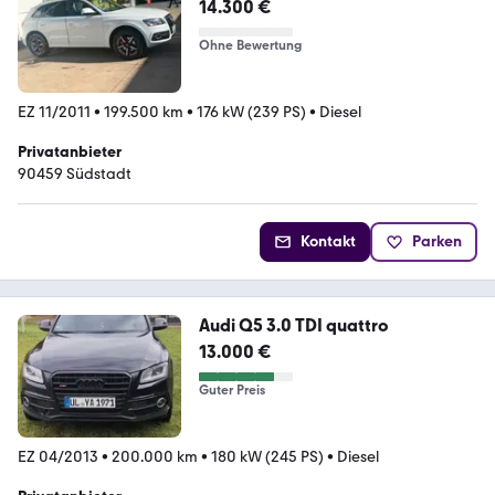
14.300 €
Ohne Bewertung
EZ 11/2011
•
199.500 km
•
176 kW (239 PS)
•
Diesel
Privatanbieter
90459 Südstadt
Kontakt
Parken
Audi Q5 3.0 TDI quattro
13.000 €
Guter Preis
EZ 04/2013
•
200.000 km
•
180 kW (245 PS)
•
Diesel