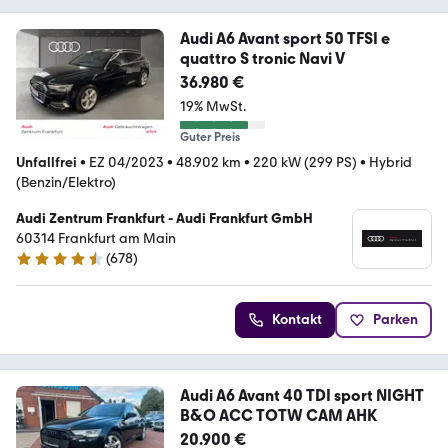
Audi A6 Avant sport 50 TFSI e
quattro S tronic Navi V
36.980 €
19% MwSt.
Guter Preis
Unfallfrei
•
EZ 04/2023
•
48.902 km
•
220 kW (299 PS)
•
Hybrid
(Benzin/Elektro)
Audi Zentrum Frankfurt - Audi Frankfurt GmbH
60314 Frankfurt am Main
(
678
)
4.4 Sterne
Kontakt
Parken
Audi A6 Avant 40 TDI sport NIGHT
B&O ACC TOTW CAM AHK
20.900 €