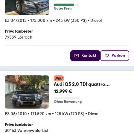
Guter Preis
EZ 04/2015
•
175.000 km
•
243 kW (330 PS)
•
Diesel
Privatanbieter
79539 Lörrach
Kontakt
Parken
NEU
Audi Q5 2.0 TDI quattro
Gepflegter SUV m...
12.999 €
Ohne Bewertung
EZ 06/2010
•
171.590 km
•
125 kW (170 PS)
•
Diesel
Privatanbieter
30163 Vahrenwald-List