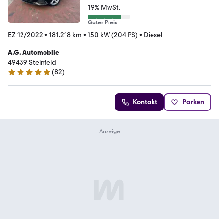
19% MwSt.
Guter Preis
EZ 12/2022
•
181.218 km
•
150 kW (204 PS)
•
Diesel
A.G. Automobile
49439 Steinfeld
(
82
)
4.8 Sterne
Kontakt
Parken