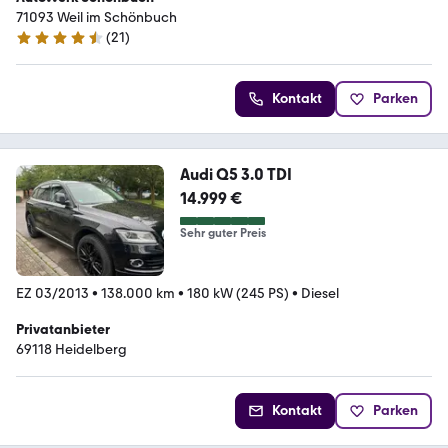
71093 Weil im Schönbuch
(
21
)
4.7 Sterne
Kontakt
Parken
Audi Q5 3.0 TDI
14.999 €
Sehr guter Preis
EZ 03/2013
•
138.000 km
•
180 kW (245 PS)
•
Diesel
Privatanbieter
69118 Heidelberg
Kontakt
Parken