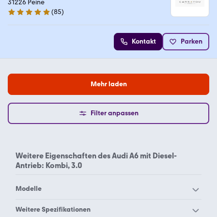
31226 Peine
(
85
)
4.9 Sterne
Kontakt
Parken
Mehr laden
Filter anpassen
Weitere Eigenschaften des
Audi A6 mit Diesel-
Antrieb: Kombi, 3.0
Modelle
Audi 100
Audi 200
Weitere Spezifikationen