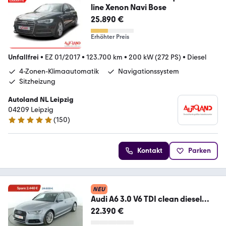
line Xenon Navi Bose
25.890 €
Erhöhter Preis
Unfallfrei
•
EZ 01/2017
•
123.700 km
•
200 kW (272 PS)
•
Diesel
4-Zonen-Klimaautomatik
Navigationssystem
Sitzheizung
Autoland NL Leipzig
04209 Leipzig
(
150
)
4.8 Sterne
Kontakt
Parken
NEU
Audi A6 3.0 V6 TDI clean diesel
quattro Aut.*NAVI*ACC
22.390 €