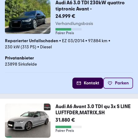
Audi A6 3.0 TDI 230kW quattro
tiptronic Avant -
24.999 €
Verhandlungsbasis
Fairer Preis
Reparierter Unfallschaden
•
EZ 03/2014
•
97.884 km
•
230 kW (313 PS)
•
Diesel
Privatanbieter
23898 Sirksfelde
Kontakt
Parken
Audi A6 Avant 3.0 TDI qu 3x S LINE
LUFTFDER,MATRIX,SH
31.880 €
Fairer Preis