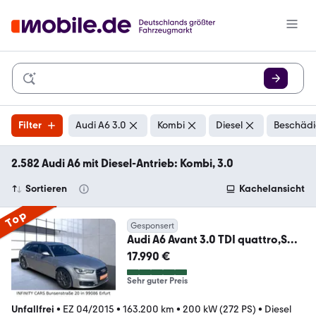
Filter
Audi A6 3.0
Kombi
Diesel
Beschädi
2.582 Audi A6 mit Diesel-Antrieb: Kombi, 3.0
Sortieren
Kachelansicht
Top
Gesponsert
Audi A6 Avant 3.0 TDI quattro,S
line Sport/Plus Paket
17.990 €
Sehr guter Preis
Unfallfrei
•
EZ 04/2015
•
163.200 km
•
200 kW (272 PS)
•
Diesel