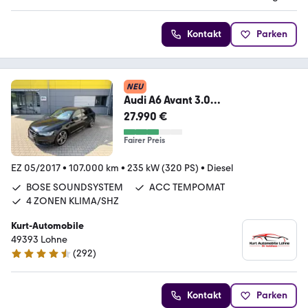
Kontakt
Parken
NEU
Audi A6 Avant 3.0
TDI/QUATTRO/COMPETITION/4x
27.990 €
SHZ/BOSE/
Fairer Preis
EZ 05/2017
•
107.000 km
•
235 kW (320 PS)
•
Diesel
BOSE SOUNDSYSTEM
ACC TEMPOMAT
4 ZONEN KLIMA/SHZ
Kurt-Automobile
49393 Lohne
(
292
)
4.6 Sterne
Kontakt
Parken