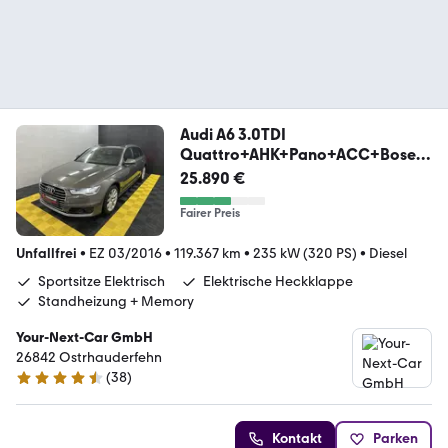
Audi A6 3.0TDI
Quattro+AHK+Pano+ACC+Bose+
Matrix+STHZ
25.890 €
Fairer Preis
Unfallfrei
•
EZ 03/2016
•
119.367 km
•
235 kW (320 PS)
•
Diesel
Sportsitze Elektrisch
Elektrische Heckklappe
Standheizung + Memory
Your-Next-Car GmbH
26842 Ostrhauderfehn
(
38
)
4.3 Sterne
Kontakt
Parken