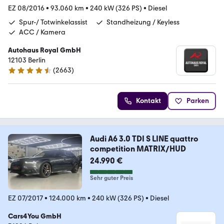
EZ 08/2016
•
93.060 km
•
240 kW (326 PS)
•
Diesel
Spur-/ Totwinkelassist
Standheizung / Keyless
ACC / Kamera
Autohaus Royal GmbH
12103 Berlin
(
2663
)
4.6 Sterne
Kontakt
Parken
Audi A6 3.0 TDI S LINE quattro
competition MATRIX/HUD
24.990 €
Sehr guter Preis
EZ 07/2017
•
124.000 km
•
240 kW (326 PS)
•
Diesel
Cars4You GmbH