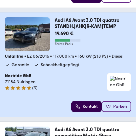
Audi A6 Avant 3.0 TDI quattro
STANDH.|AHK|R-KAM|TEMP
19.690 €
Fairer Preis
Unfallfrei
•
EZ 06/2016
•
117.000 km
•
160 kW (218 PS)
•
Diesel
Garantie
Scheckheftgepflegt
Nextride GbR
71154 Nufringen
(
3
)
5 Sterne
Kontakt
Parken
Audi A6 Avant 3.0 TDI quattro
competition Matrix/Bose