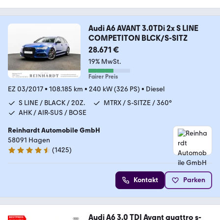
Audi A6 AVANT 3.0TDi 2x S LINE
COMPETITON BLCK/S-SITZ
28.671 €
19% MwSt.
Fairer Preis
EZ 03/2017
•
108.185 km
•
240 kW (326 PS)
•
Diesel
S LINE / BLACK / 20Z.
MTRX / S-SITZE / 360°
AHK / AIR-SUS / BOSE
Reinhardt Automobile GmbH
58091 Hagen
(
1425
)
4.7 Sterne
Kontakt
Parken
Audi A6 3.0 TDI Avant quattro s-