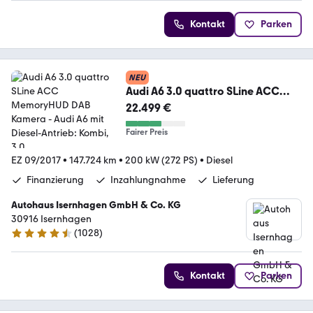
Kontakt
Parken
NEU
Audi A6 3.0 quattro SLine ACC
MemoryHUD DAB Kamera
22.499 €
Fairer Preis
EZ 09/2017
•
147.724 km
•
200 kW (272 PS)
•
Diesel
Finanzierung
Inzahlungnahme
Lieferung
Autohaus Isernhagen GmbH & Co. KG
30916 Isernhagen
(
1028
)
4.5 Sterne
Kontakt
Parken