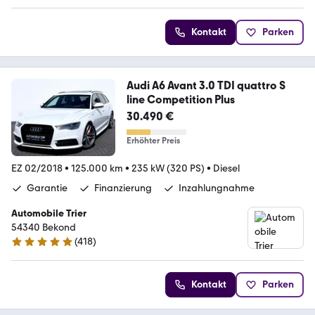
Kontakt
Parken
Audi A6 Avant 3.0 TDI quattro S
line Competition Plus
30.490 €
Erhöhter Preis
EZ 02/2018
•
125.000 km
•
235 kW (320 PS)
•
Diesel
Garantie
Finanzierung
Inzahlungnahme
Automobile Trier
54340 Bekond
(
418
)
4.9 Sterne
Kontakt
Parken