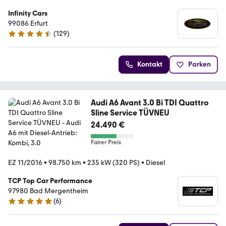
Infinity Cars
99086 Erfurt
(
129
)
4.3 Sterne
Kontakt
Parken
Audi A6 Avant 3.0 Bi TDI Quattro
Sline Service TÜVNEU
24.490 €
Fairer Preis
EZ 11/2016
•
98.750 km
•
235 kW (320 PS)
•
Diesel
TCP Top Car Performance
97980 Bad Mergentheim
(
6
)
4.8 Sterne