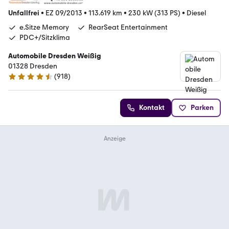
Unfallfrei
•
EZ 09/2013
•
113.619 km
•
230 kW (313 PS)
•
Diesel
e.Sitze Memory
RearSeat Entertainment
PDC+/Sitzklima
Automobile Dresden Weißig
01328 Dresden
(
918
)
4.4 Sterne
Kontakt
Parken