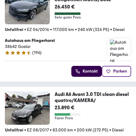
26.450 €
Sehr guter Preis
Unfallfrei
•
EZ 06/2016
•
117.000 km
•
240 kW (326 PS)
•
Diesel
Autohaus am Fliegerhorst
38642 Goslar
(
196
)
4.6 Sterne
Kontakt
Parken
Audi A6 Avant 3.0 TDI clean diesel
quattro/KAMERA/
23.890 €
Fairer Preis
Unfallfrei
•
EZ 08/2017
•
83.000 km
•
200 kW (272 PS)
•
Diesel