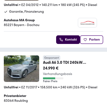
Unfallfrei
•
EZ 04/2012
•
140.211 km
•
180 kW (245 PS)
•
Diesel
Garantie, Finanzierung
Autohaus MA Group
85221 Bayern - Dachau
Kontakt
Parken
Gesponsert
Audi A6 3.0 TDI 240kW
comp.*MATRIX*PANORAMA*20Z
24.990 €
OLL*
Verhandlungsbasis
Fairer Preis
Unfallfrei
•
EZ 11/2017
•
158.500 km
•
240 kW (326 PS)
•
Diesel
Privatanbieter
83064 Raubling