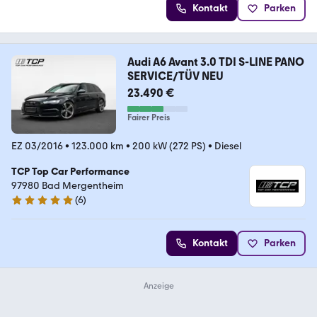
Kontakt
Parken
Audi A6 Avant 3.0 TDI S-LINE PANO
SERVICE/TÜV NEU
23.490 €
Fairer Preis
EZ 03/2016
•
123.000 km
•
200 kW (272 PS)
•
Diesel
TCP Top Car Performance
97980 Bad Mergentheim
(
6
)
4.8 Sterne
Kontakt
Parken