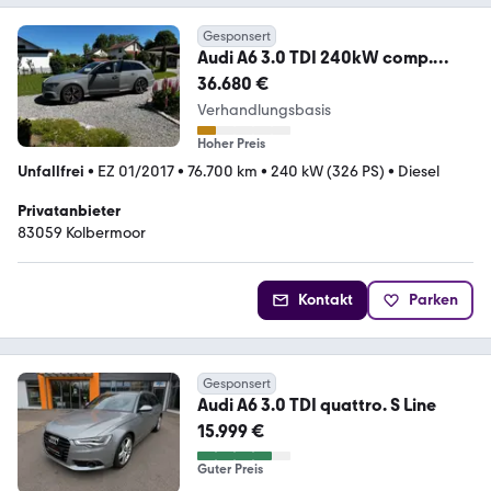
Gesponsert
Audi A6 3.0 TDI 240kW comp.
quattro tiptr. Avant ...
36.680 €
Verhandlungsbasis
Hoher Preis
Unfallfrei
•
EZ 01/2017
•
76.700 km
•
240 kW (326 PS)
•
Diesel
Privatanbieter
83059 Kolbermoor
Kontakt
Parken
Gesponsert
Audi A6 3.0 TDI quattro. S Line
15.999 €
Guter Preis