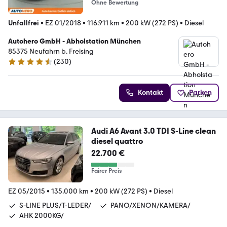
Ohne Bewertung
Unfallfrei
•
EZ 01/2018
•
116.911 km
•
200 kW (272 PS)
•
Diesel
Autohero GmbH - Abholstation München
85375 Neufahrn b. Freising
(
230
)
4.4 Sterne
Kontakt
Parken
Audi A6 Avant 3.0 TDI S-Line clean
diesel quattro
22.700 €
Fairer Preis
EZ 05/2015
•
135.000 km
•
200 kW (272 PS)
•
Diesel
S-LINE PLUS/T-LEDER/
PANO/XENON/KAMERA/
AHK 2000KG/