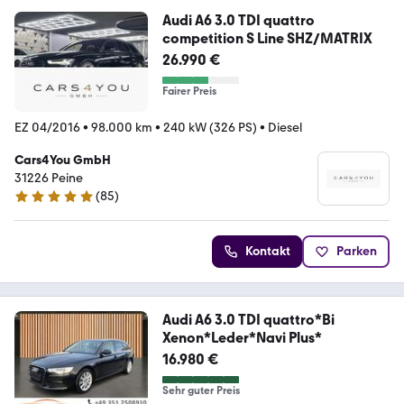
Audi A6 3.0 TDI quattro
competition S Line SHZ/MATRIX
26.990 €
Fairer Preis
EZ 04/2016
•
98.000 km
•
240 kW (326 PS)
•
Diesel
Cars4You GmbH
31226 Peine
(
85
)
4.9 Sterne
Kontakt
Parken
Audi A6 3.0 TDI quattro*Bi
Xenon*Leder*Navi Plus*
16.980 €
Sehr guter Preis