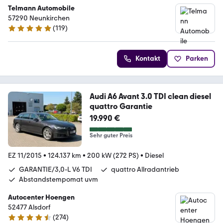
Telmann Automobile
57290 Neunkirchen
(
119
)
5 Sterne
Kontakt
Parken
Audi A6 Avant 3.0 TDI clean diesel
quattro Garantie
19.990 €
Sehr guter Preis
EZ 11/2015
•
124.137 km
•
200 kW (272 PS)
•
Diesel
GARANTIE/3,0-L V6 TDI
quattro Allradantrieb
Abstandstempomat uvm
Autocenter Hoengen
52477 Alsdorf
(
274
)
4.5 Sterne