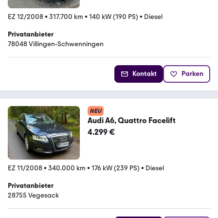
EZ 12/2008
•
317.700 km
•
140 kW (190 PS)
•
Diesel
Privatanbieter
78048 Villingen-Schwenningen
Kontakt
Parken
NEU
Audi A6, Quattro Facelift
4.299 €
EZ 11/2008
•
340.000 km
•
176 kW (239 PS)
•
Diesel
Privatanbieter
28755 Vegesack