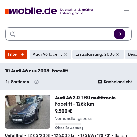
Filter
Audi A6 facelift
Erstzulassung: 2008
Besc
10 Audi A6 aus 2008: Facelift
Sortieren
Kachelansicht
Audi A6 2.0 TFSI multitronic -
Facelift - 126k km
9.500 €
Verhandlungsbasis
Ohne Bewertung
Unfallfrei
•
EZ 05/2008
•
126.000 km
•
125 kW (170 PS)
•
Benzin