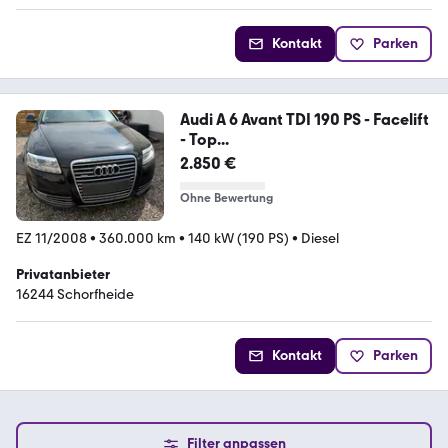
Kontakt
Parken
Audi A 6 Avant TDI 190 PS - Facelift
- Top...
2.850 €
Ohne Bewertung
EZ 11/2008
•
360.000 km
•
140 kW (190 PS)
•
Diesel
Privatanbieter
16244 Schorfheide
Kontakt
Parken
Filter anpassen